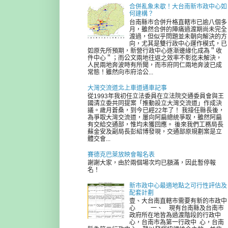
合併亂象未歇！大台南新市政中心如
何建構？
台南縣市合併升格直轄市已逾八個多
月，雖然合併的陣痛過渡期尚未完全
渡過，但似乎問題並未朝向解決的方
向，尤其是雙行政中心運作模式，已
如原先所預期，新營行政中心逐漸邊緣化成為＂收
件中心＂；而公文兩地往返之效率不彰迄未解決，
人民兩地奔波時有所聞，而市府同仁兩地奔波已成
常態！雖然向市府洽公...
大灣交流道北上車道通車記事
從1993年我初任立法委員在立法院交通委員會與王
國清立委共同提案「推動設立大灣交流道」作成決
議。歲月蒼桑，到今已經22年了！ 我接任縣長後，
為爭取大灣交流道，屢向阿扁總統爭取，雖然阿扁
有交給交通部，惟均未獲回應。 後來我們工務局長
蘇金安及副局長彭紹博發現，交通部原規劃案是立
體交會...
賽德克巴萊放映會報名表
謝謝大家，由於兩個場次均已額滿，因此暫停報
名！
新市政中心最適地點之可行性評估及
配套計劃
壹、大台南直轄市需要有新的市政中
心 一、 現有台南縣及台南市
政府所在地皆為過渡階段的行政中
心，台南市為第一行政中 心，台南