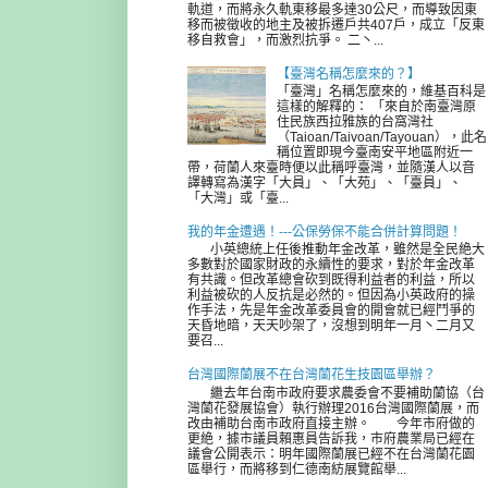
軌道，而將永久軌東移最多達30公尺，而導致因東
移而被徵收的地主及被拆遷戶共407戶，成立「反東
移自救會」，而激烈抗爭。 二丶...
【臺灣名稱怎麼來的？】
「臺灣」名稱怎麼來的，維基百科是
這樣的解釋的： 「來自於南臺灣原
住民族西拉雅族的台窩灣社
（Taioan/Taivoan/Tayouan），此名
稱位置即現今臺南安平地區附近一
帶，荷蘭人來臺時便以此稱呼臺灣，並隨漢人以音
譯轉寫為漢字「大員」、「大苑」、「臺員」、
「大灣」或「臺...
我的年金遭遇！---公保勞保不能合併計算問題！
小英總統上任後推動年金改革，雖然是全民絶大
多數對於國家財政的永續性的要求，對於年金改革
有共識。但改革總會砍到既得利益者的利益，所以
利益被砍的人反抗是必然的。但因為小英政府的操
作手法，先是年金改革委員會的開會就已經鬥爭的
天昏地暗，天天吵架了，沒想到明年一月丶二月又
要召...
台灣國際蘭展不在台灣蘭花生技園區舉辦？
繼去年台南市政府要求農委會不要補助蘭協（台
灣蘭花發展協會）執行辦理2016台灣國際蘭展，而
改由補助台南市政府直接主辦。 今年市府做的
更絶，據市議員賴惠員告訴我，市府農業局已經在
議會公開表示：明年國際蘭展已經不在台灣蘭花園
區舉行，而將移到仁德南紡展覽館舉...