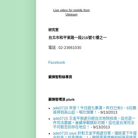
Live video for mobile from
Ustream
研究室
台北市和平東路一段216號七樓之一
電話 : 02-23661030
Facebook
蘇煥智粉絲專頁
蘇煥智噗浪 plurk
ade0720 早安！今日遊九寨溝。昨日已有5、6位團
員得到高山症，嘔吐頭暈！
- 9/13/2013
ade0720 王金平假處分經台北地院核准，這也是一
件司法震撼。後續爭戰精彩可期！這也是台灣司法
不可輕忽的存在地位！
- 9/13/2013
ade0720 says 針對王金平假處分案，國民黨下午提
出抗告！抗告理由：1、撤銷黨員資格的紛爭是政黨