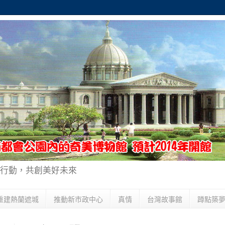
行動，共創美好未來
重建熱蘭遮城
推動新市政中心
真情
台灣故事館
蹲點築