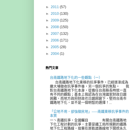
►
2011
(57)
►
2010
(130)
►
2009
(125)
►
2008
(150)
►
2007
(132)
►
2006
(171)
►
2005
(28)
►
2004
(1)
熱門文章
台南鐵路地下化的一些觀點（一）
台南鐵路地下化東移的抗爭事件，已經逐漸成為
繼大埔徵收抗爭事件後，另一個抗爭的焦點。 我
對台南鐵路地下化本身，從擔任台南縣長時就一直
有不同的觀點；基本上我認為在台灣國家財政日趨
困難，而地方政府財政也日趨困窘下，堅持台南市
鐵路地下化，並不是一個明智的選擇！...
「公地不用，卻強徵民地」-----南鐵東移抗爭事件的
本質
一丶南鐵抗爭，全國矚目 有關台南鐵路地
下化工程計劃的抗爭，主要是鐵工局所規劃的鐵路
地下化工程路線，捨棄在原軌道路線地下開挖永久