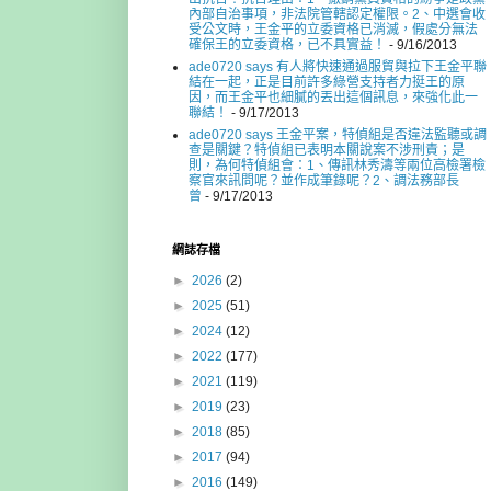
內部自治事項，非法院管轄認定權限。2、中選會收
受公文時，王金平的立委資格已消滅，假處分無法
確保王的立委資格，已不具實益！
- 9/16/2013
ade0720 says 有人將快速通過服貿與拉下王金平聯
結在一起，正是目前許多綠營支持者力挺王的原
因，而王金平也細膩的丟出這個訊息，來強化此一
聯結！
- 9/17/2013
ade0720 says 王金平案，特偵組是否違法監聽或調
查是關鍵？特偵組已表明本關說案不涉刑責；是
則，為何特偵組會：1、傳訊林秀濤等兩位高檢署檢
察官來訊問呢？並作成筆錄呢？2、調法務部長
曾
- 9/17/2013
網誌存檔
►
2026
(2)
►
2025
(51)
►
2024
(12)
►
2022
(177)
►
2021
(119)
►
2019
(23)
►
2018
(85)
►
2017
(94)
►
2016
(149)