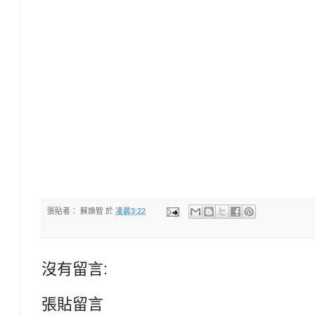
張貼者：
蘇煥智
於
凌晨3:22
沒有留言:
張貼留言