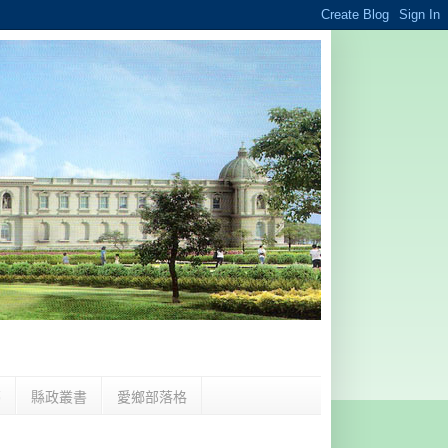
夢
縣政叢書
愛鄉部落格