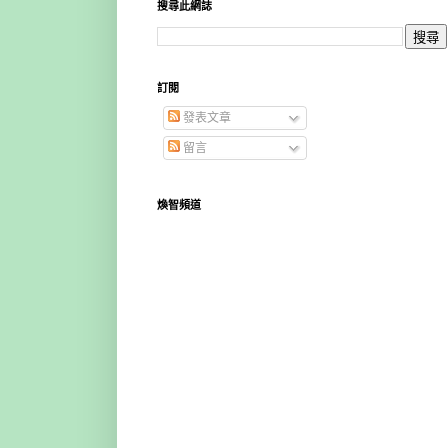
搜尋此網誌
訂閱
發表文章
留言
煥智頻道