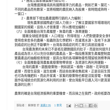
1、應成立國家級農產行銷公司：
台灣應選擇幾項具有國際競爭力的產品，例如芒果丶蘭花丶石
不同的產品而有數家。並將相關的農民納入為股東，俟時間成熟時，仿
一窗口。
2、農業部下增加農產國際行銷的人力編制：
現有農業部國際處行銷人力很少，了解主要國家巿場環境的人
關國家的規範，這些人才很重要，所以應增加編制。
（六）全面推動台灣生產履歷，無毒的農丶漁業運動：
隨著全球經濟發展，人口增加，所得增加，人們對健康安全食物
使用愈來愈多的農藥丶殺蟲劑及化學肥料，而灌溉水源丶及地下水
到癌症的比例正不斷攀升。台灣各項癌症的死亡率已高居前幾項。
台灣農漁業的未來已不是祇在餵飽國民的肚子，而是如何提升其
產品成為世人可以充份信頼的農產品。第一階段應落實生產履歷制
實農產品的抽驗檢查制度，提高台灣的各項藥物毒性殘留檢測標準
（七）全面推動臺灣農畜禽廢棄物零排放，及資源化再利用運動。
台灣的農業丶園藝廢棄物，例如蔬菜丶植物丶路樹丶花草枝葉，
處理，而發生惡臭，滋生蚊蠅，而這些如果收集起來，正是目前生
也可為有機肥料。而此外家禽丶家畜的廢棄物也都是沼氣發電、有
面作區域統合的質源化再利用的計劃，使台灣能早日邁入河川更清
能源的比例！
農業的確是台灣經濟振興的重要機會，而且操之在我們，政府祇要
張貼者：
蘇煥智
於
凌晨2:35
1 意見