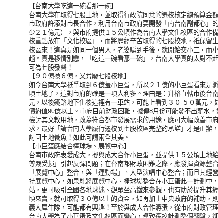
【台南大學吃這一碗看那一碗】
台南大學在取得七股土地，並取得行政院同意的遷校核定總預算金
市政府許添財市長合作，利用台南市政府要開發「南台南副都心」
少２１億元），與市府提供１５公頃作為台南大學文化校區的合作
校重點放在「文化校區」，而將歷經辛苦取得的七股校地，祇保留
校區來！這真是如同一個男人，老婆騙到手後，就開始交小三，而
趟。真是移情別戀，「吃這一碗看那一碗」，台南大學真的太對不
可為七股發聲！
【９０億換６億，又荒廢七股校地】
如今台南大學祇爭取到６億蓋小巨蛋，所以２１億的小巨蛋看來是孵
頃土地了，這對市府的確是一項大利多。理由是：升格直轄市後台
元，以後鐵路地下化後這裡有一車站，可能上看到３０-５０萬元，
價約值90億以上。市府目前財政困難，據傳8月份可能發不出薪水
檢討其文教用地，改為符合都市發展需求的用途，應可大幅改善市
求，最好「請台南大學履行遷校到七股校區完整的承諾」才是正辦
討回土地養魚！如此可謂兩全其美。
【小巨蛋應結合棒球場、展覽中心】
台南市政府衷愛成大，擬與成大合作小巨蛋，並提供１５公頃土地
尊嚴受損」引起反彈問題；在台南都財政困難之際，應發揮資源整
「展覽中心」整合，與「運動場」、大型演唱中心整合；而且其經
持展覽中心，如果能將展覽中心、棒球場整合在小巨蛋此一計劃中
站，更可吸引全國各地球迷、觀眾坐高鐵來參觀，也有助於提升其
頃來賣，就可取得３０億以上的資金，如再加上中央政府的補助，
義大犀牛隊，可能都有興趣！至於與成大合作孵蛋，從市府財政管
台南大學為了小巨蛋及文化校區而變心，導致遷校計劃整個翻盤，