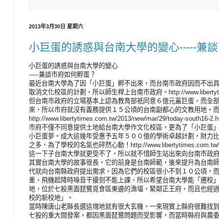
2013年3月30日 星期六
小巨蛋的誘惑與台南大學的變心-----兼
小巨蛋的誘惑與台南大學的變心
-----兼談巿府如何孵蛋？
最近台南大學為了因「小巨蛋」孵不出來，而台南市政府因而不出
取消文化校區的計劃，所以師生桿上台南市政府。http://www.libertytimes.com
但台南市政府的立場基本上認為教育部祇同意６億元蓋巨蛋，而全
來，所以市府就沒有義務提供１５公頃的台南副都心的文教用地。
http://www.libertytimes.com.tw/2013/new/mar/29/today-south16-2.
市府不僅不同意提供土地給台南大學作文化校區，更為了「小巨蛋
小巨蛋夢。成大這幾年受惠予五年５００億的學術卓越計劃，財力
之多，為了學校的名氣也砰然心動！http://www.libertytimes.com.tw/2013/
這一下子台南大學就更受不了，所以就不惜師生站出來向台南市政
其實台南大學的故事很長，它的前身是台南師範，後來提升為台南
代就向台南縣政府提出需求，因為它們的校區很小不到１０公頃，
重，飛機起降時噪音干擾到不能上課，所以希望台南大學能「遷校
地，位於七股黑面琵鷺覓食區東邊的漁塭，緊鄰正王府，而且也經
校的新校地」。
當時陳唐山老縣長選這塊地就有很大玄機，一來現實上縣府很難找
七股的重大間發案，都因黑面琵鷺問題而受影響，而當時縣府與農