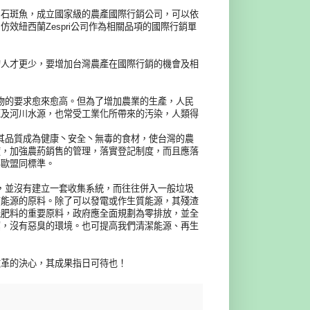
斑魚，成立國家級的農產國際行銷公司，可以依
效紐西蘭Zespri公司作為相關品項的國際行銷單
才更少，要增加台灣農產在國際行銷的機會及相
的要求愈來愈高。但為了增加農業的生產，人民
源及河川水源，也常受工業化所帶來的汚染，人類得
品質成為健康丶安全丶無毒的食材，使台灣的農
度，加強農葯銷售的管理，落實登記制度，而且應落
與歐盟同標準。
並沒有建立一套收集系統，而往往併入一般垃圾
質能源的原料。除了可以發電或作生質能源，其殘渣
機肥料的重要原料，政府應全面規劃為零排放，並全
潔，沒有惡臭的環境。也可提高我們清潔能源、再生
改革的決心，其成果指日可待也！