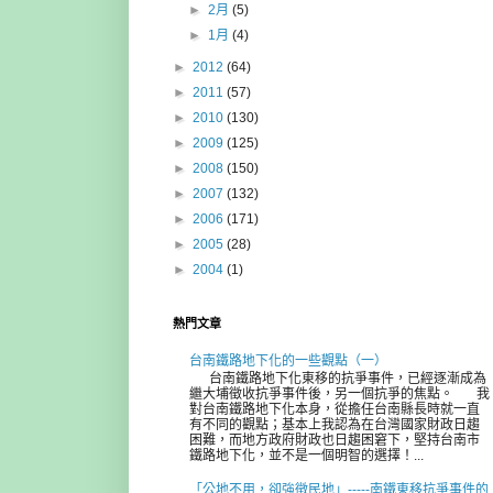
►
2月
(5)
►
1月
(4)
►
2012
(64)
►
2011
(57)
►
2010
(130)
►
2009
(125)
►
2008
(150)
►
2007
(132)
►
2006
(171)
►
2005
(28)
►
2004
(1)
熱門文章
台南鐵路地下化的一些觀點（一）
台南鐵路地下化東移的抗爭事件，已經逐漸成為
繼大埔徵收抗爭事件後，另一個抗爭的焦點。 我
對台南鐵路地下化本身，從擔任台南縣長時就一直
有不同的觀點；基本上我認為在台灣國家財政日趨
困難，而地方政府財政也日趨困窘下，堅持台南市
鐵路地下化，並不是一個明智的選擇！...
「公地不用，卻強徵民地」-----南鐵東移抗爭事件的