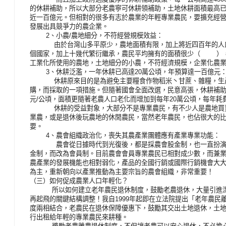
的休耕補助，所以大部分老農寧可休耕領補助，土地休耕面積最高已
近一百億元。但相對的很多有志於農業的年輕專業農民，要擴充經
發展出具競爭力的農企業。
2、小農/農地細分，不符經營規模效益：
由於台灣山多平原少，農地面積有限，加上將近四百年的人口
個國家，加上十幾代繁衍繼承，農民平均擁有的面積很少（ ），
工業化所使用的農地，土地細分的小農，不符經濟規模，企業化農
3、休耕泛濫，一年休耕已高達20萬公頃，年預算達一百億元
休耕原來目的是為避免主要糧食作物稻米丶甘蔗、雜糧，生產
購，而採取的一項措施。但隨著國會全面改選，民意高張，休耕補助已從2
元/公頃，面積更隨著老農人口老化而增加到每年20萬公頃，每年耗費
休耕的受益對象，大部分不是專業農民，有不少人是農地買賣
業農，或是退休後玩農地的休閒農民，當然老年農民，也佔很大的
要。
4、農會組織政治化，喪失其農產業團體應有產業專業功能：
農會從日據時代到光復後，都是採農會股金制，也一直扮演著重
金制，而改為會員制。目前農會會員專業農民已相對成少數，而兼
農產業的發展機能也相對弱化，產品的全國行銷或國際行銷機會大
為主，重新朝向以產業推動為主要宗旨的農會組織，非常重要！
（三）如何促成農業人口年輕化？
所以如何建立老年農民退休制度，鼓勵老農退休，大量引進漂
再起飛的關鍵結構調整！我自1999年起即在立法院提出「老年農
度兩相結合，老農民在退休保障優惠下，鼓勵其交出土地退休，土
行出租給年輕的專業農民來耕種。