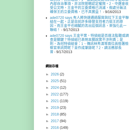
內部自治事項，非法院管轄認定權限。2、中選會收
受公文時，王金平的立委資格已消滅，假處分無法
確保王的立委資格，已不具實益！
- 9/16/2013
ade0720 says 有人將快速通過服貿與拉下王金平聯
結在一起，正是目前許多綠營支持者力挺王的原
因，而王金平也細膩的丟出這個訊息，來強化此一
聯結！
- 9/17/2013
ade0720 says 王金平案，特偵組是否違法監聽或調
查是關鍵？特偵組已表明本關說案不涉刑責；是
則，為何特偵組會：1、傳訊林秀濤等兩位高檢署檢
察官來訊問呢？並作成筆錄呢？2、調法務部長
曾
- 9/17/2013
網誌存檔
►
2026
(2)
►
2025
(51)
►
2024
(12)
►
2022
(177)
►
2021
(119)
►
2019
(23)
►
2018
(85)
►
2017
(94)
►
2016
(149)