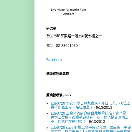
Live video for mobile from
Ustream
研究室
台北市和平東路一段216號七樓之一
電話 : 02-23661030
Facebook
蘇煥智粉絲專頁
蘇煥智噗浪 plurk
ade0720 早安！今日遊九寨溝。昨日已有5、6位團
員得到高山症，嘔吐頭暈！
- 9/13/2013
ade0720 王金平假處分經台北地院核准，這也是一
件司法震撼。後續爭戰精彩可期！這也是台灣司法
不可輕忽的存在地位！
- 9/13/2013
ade0720 says 針對王金平假處分案，國民黨下午提
出抗告！抗告理由：1、撤銷黨員資格的紛爭是政黨