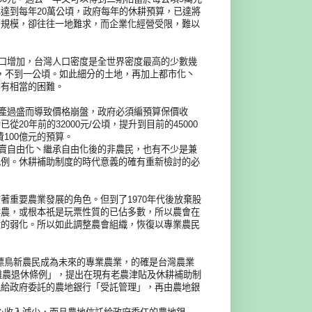
達到每年20萬公頃，政府每年的休耕預算，已達將
營規模，卻往往一地難求，而企業化經營受限，難以
增加，台灣人口密度是全世界密度最高的少數幾
不到一公頃。如此細分的土地，再加上都市化丶
業有相當的困難。
：
過盛而導致價格崩盤，政府必須編預算保價收
0年前的32000元/公頃，提升到目前的45000
100億元的預算。
自由化丶繼承自由化後的非農民，也有不少是兼
比例。休耕補助制度的時代意義的確有重新檢討的必
要農業發展的角色。但到了1970年代後放棄股
業農，或根本祇是玩票性質的已佔多數，所以農會在
大的弱化。所以如此調整農會組織，恢復以專業農民
鳥新農民成為未來的專業農業，的確是台灣農業
民離農退休條例」，提出在現有老農津貼及休耕補助制
地給政府委託的農地銀行「受託管理」，再由農地銀