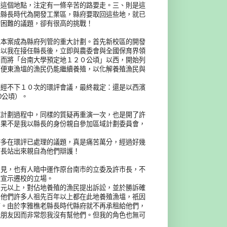
選這個地點，注定有一條辛苦的路要走。三、則是這
老縣長時代為開發工業區，縣府要取回這些地，就已
的困難的議題，卻有很高的挑戰！
以本案成為縣府列管的重大計劃。首先新校區的開發
所以我在接任縣長後，立即與農委會與全國保育界領
。而將「台南大學預定地１２０公頃」以西，開始列
而便東漁塭的漁民仍能繼續養殖，以化解養殖漁民與
歷經不下１０次的環評會議，最終裁定：還是以西濱
0公頃）。
域計劃過程中，同樣的質疑再重演一次，也是開了許
如果不是我以縣長的身份親自參加區域計劃委員會，
許多在環評已處理的議題，真是痛苦萬分，經過好幾
首長站出來親自為他們辯護！
意見，也有人暗中運作原台南市的立委及許市長，不
確宣示遷校的立場。
萬元以上，對佔地養殖的漁民提出訴訟，並於勝訴確
，他們許多人祖先百年以上都在此地養殖漁塭，祇因
有。由於李雅樵老縣長時代縣府就不再承租給他們，
老朋友因而非常怨我沒有幫他們。但我的角色也無可