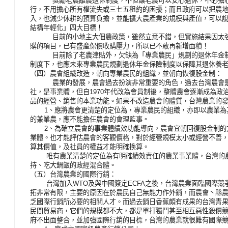
獎勵老農離農退休制度，不但讓老農可以安心退休，不必擔心
行，不用擔心所有權流失或三七五租約的困擾；而且政府可以把農
入，也減少休耕的預算負擔，並能擴大農產業的規模與產值，可以
結構年輕化」四大目標！
目前的小地主大佃農政策，雖然立意不錯，但實施結果因太強
購的項目，已有盛產保價收購壓力，所以已不敢再新增面積！
目前除了老農津貼外，欠缺為「專業農民」規劃的退休年金制
制度下，也應未來專業農民規劃退休年金保險制度以保障其退休養
（四）農會組織改造，朝向專業農民的組織，並朝向恢復股金制：
農業的發展，農會過去扮演非常重要的角色，過去台灣農會是
社，是事業體，但自1970年代改為會員制後，整體農會逐漸成為
品的經營、銷售的本業功能。如果不改造農會的體質，台灣農業的
1、應將農會更清楚的定位為，專業農民的組織，亦即以農業為
的兼業農，應不能擔任農會的會理監事。
2、為確立農會的事業體績效功能導向，農會宜朝回復股金制的
業體。也才能評估農會的客觀價格，對於經營規模太小或經營不善
算其價值，及社員的權益才能明確換算。
唯有農業清楚的定位為有明確績效責任的農業事業體，台灣的農
持、吃大鍋飯的政經混合體。
（五）台灣農業的國際行銷：
台灣加入WTO及與中國簽定ECFA之後，台灣農業面臨國際競
拓非常有限，主要的原因在於農民自己無能力作外銷，而農會丶縣
乏國際行銷所必要的相關人才。而過去銷日香蕉頗有成果的台灣青
民間貿易商，它們的規模都不大，都是單打獨鬥甚至相互惡性殺價
府不出面整合，並加強國際行銷的目標，台灣的農業就很難有國際