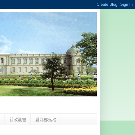
夢
縣政叢書
愛鄉部落格