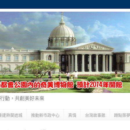
行動，共創美好未來
重建熱蘭遮城
推動新市政中心
真情
台灣故事館
蹲點築