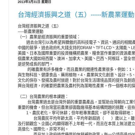
2013年3月31日 星期日
台灣經濟振興之道（五）-----新農業運動
台灣經濟振興之道（五）
-----新農業運動
（一）農業是經濟振興的重要領域：
過去台灣引以為希望與驕傲的高科技電子丶資訊丶通訊的相關產
中國的競爭，過去政府札大錢支持的DRAM丶TFT-LCD丶太陽能
美國丶日本及國際重要的投資機構把農業、糧食當作重要的資源產
個農業大國如紐西蘭丶澳洲、加拿大丶美國丶巴西丶阿根廷，當全
是逆勢成長的部門。
的確農業有許多機會，而且農業的關連性產業很多，例如：1、農
與生物科技丶健康食品、藥用植物。4、農業與文化創意丶設計。5
文化的保存丶發揚及農村旅遊！對於台灣生活環境品質的提升及創
興台灣經濟，的確要把農業及農村列為策略性產業，作一個根本的
（二）台灣農業的根本課題：
台灣農業過去是台灣外銷的重要農產品，並幫助台灣朝向工業化
重要的機會，但台灣當前農業卻面臨幾項基本結構問題的挑戰，這
1、農民老化，寧可休耕；但年輕專業農民，卻不易取得耕地：
台灣農民平均年齡太高，平均年齡超過（ ）歲以上，雖有豐
及行銷觀念丶企圖心均顯得跟不上年輕一代，而且在本質上無法建
高值化丶國際化，非常不利。
而且加上政府過度優厚的休耕補助政策，每一公頃高達45000