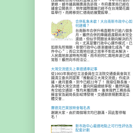
改由補助台南市政府直接主辦。 今年市府做的
更絶，據市議員賴惠員告訴我，市府農業局已經在
議會公開表示：明年國際蘭展已經不在台灣蘭花園
區舉行，而將移到仁德南紡展覽館舉...
合併亂象未歇！大台南新市政中心如
何建構？
台南縣市合併升格直轄市已逾八個多
月，雖然合併的陣痛過渡期尚未完全
渡過，但似乎問題並未朝向解決的方
向，尤其是雙行政中心運作模式，已
如原先所預期，新營行政中心逐漸邊緣化成為＂收
件中心＂；而公文兩地往返之效率不彰迄未解決，
人民兩地奔波時有所聞，而市府同仁兩地奔波已成
常態！雖然向市府洽公...
大灣交流道北上車道通車記事
從1993年我初任立法委員在立法院交通委員會與王
國清立委共同提案「推動設立大灣交流道」作成決
議。歲月蒼桑，到今已經22年了！ 我接任縣長後，
為爭取大灣交流道，屢向阿扁總統爭取，雖然阿扁
有交給交通部，惟均未獲回應。 後來我們工務局長
蘇金安及副局長彭紹博發現，交通部原規劃案是立
體交會...
賽德克巴萊放映會報名表
謝謝大家，由於兩個場次均已額滿，因此暫停報
名！
新市政中心最適地點之可行性評估及
配套計劃