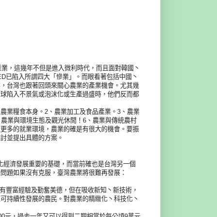
業，這幾年不但是進入微利時代，而且面對韓國丶
丶LED已陷入所謂四大「慘業」。而眼看著包括中國丶
業，台灣也跟著回頭來關心農業的產業機會。尤其幾
世球陷入不景氣或泡沫化或生產過盛時，他們反而都
業糧食本身。2、農業加工及食品產業。3、農業
、農業與環境生態及觀光休閒！6、農業與傳統農村
造更多的就業環境，農業的確是有很大的機會。要振
探討並提出具體的方案。
經濟發展重要的基礎，而當前確也是台灣另一個
些問題如果沒有克服，臺灣農業將很難再發展：
富經驗及勤奮美德，但在吸收新知丶新技術，
立可持續性發展的農民。
對農業的精緻化丶科技化丶
元，過去一年又可以得到二期相當於每公頃9萬元