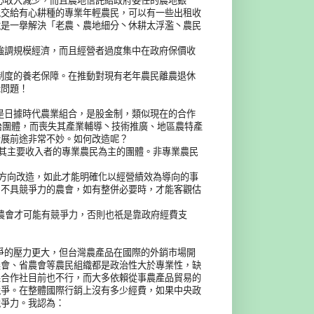
收入減少，而且農地信託給政府委任的農地銀
地交給有心耕種的專業年輕農民，可以有一些出租收
說是一擧解決「老農、農地細分丶休耕太浮濫丶農民
調規模經濟，而且經營者過度集中在政府保價收
度的養老保障。在推動對現有老年農民離農退休
老問題！
日據時代農業組合，是股金制，類似現在的合作
政治團體，而喪失其產業輔導丶技術推廣、地區農特產
發展前途非常不妙。如何改造呢？
其主要收入者的專業農民為主的團體。非專業農民
方向改造，如此才能明確化以經營績效為導向的事
，不具競爭力的農會，如有整併必要時，才能客觀估
會才可能有競爭力，否則也祇是靠政府經費支
爭的壓力更大，但台灣農產品在國際的外銷市場開
農會、省農會等農民組織都是政治性大於專業性，缺
果合作社目前也不行，而大多依賴從事農產品貿易的
競爭。在整體國際行銷上沒有多少經費，如果中央政
競爭力。我認為：