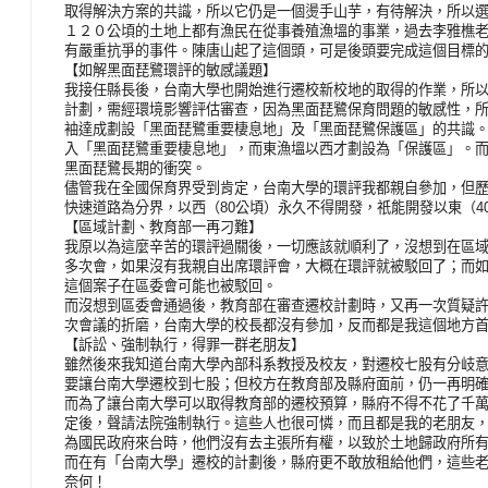
取得解決方案的共識，所以它仍是一個燙手山芋，有待解決，所以
１２０公頃的土地上都有漁民在從事養殖漁塭的事業，過去李雅樵
有嚴重抗爭的事件。陳唐山起了這個頭，可是後頭要完成這個目標
【如解黑面琵鷺環評的敏感議題】
我接任縣長後，台南大學也開始進行遷校新校地的取得的作業，所
計劃，需經環境影響評估審查，因為黑面琵鷺保育問題的敏感性，
袖達成劃設「黑面琵鷺重要棲息地」及「黑面琵鷺保護區」的共識
入「黑面琵鷺重要棲息地」，而東漁塭以西才劃設為「保護區」。
黑面琵鷺長期的衝突。
儘管我在全國保育界受到肯定，台南大學的環評我都親自參加，但
快速道路為分界，以西（80公頃）永久不得開發，祇能開發以東（4
【區域計劃、教育部一再刁難】
我原以為這麼辛苦的環評過關後，一切應該就順利了，沒想到在區
多次會，如果沒有我親自出席環評會，大概在環評就被駁回了；而
這個案子在區委會可能也被駁回。
而沒想到區委會通過後，教育部在審查遷校計劃時，又再一次質疑
次會議的折磨，台南大學的校長都沒有參加，反而都是我這個地方
【訴訟、強制執行，得罪一群老朋友】
雖然後來我知道台南大學內部科系教授及校友，對遷校七股有分岐
要讓台南大學遷校到七股；但校方在教育部及縣府面前，仍一再明
而為了讓台南大學可以取得教育部的遷校預算，縣府不得不花了千
定後，聲請法院強制執行。這些人也很可憐，而且都是我的老朋友
為國民政府來台時，他們沒有去主張所有權，以致於土地歸政府所
而在有「台南大學」遷校的計劃後，縣府更不敢放租給他們，這些
奈何！