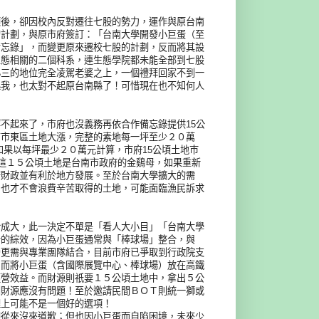
額後，卻因校內反對遷往七股的勢力，運作與原台南
的計劃，與原市府簽訂：「台南大學開發小巨蛋（至
備忘錄」，而變更原來遷校七股的計劃，反而將其設
生態相關的二個科系，連生態學院都未能全部到七股
小三的地位完全凌駕老婆之上，一個禮拜回家不到一
起我，也太對不起原台南縣了！可惜現在也不知何人
不起來了，市府也沒義務再依合作備忘錄提供15公
南市東區土地大漲，完整的素地每一坪至少２０萬
如果以每坪最少２０萬元計算，市府15公頃土地巿
，這１５公頃土地是台南市政府的金鷄母，如果重新
府財政並有利於地方發展。至於台南大學擴大的需
，也才不會浪費辛苦取得的土地，可能面臨漁民訴求
給成大，此一決定不單是「看人大小目」「台南大學
合的綜效，因為小巨蛋通常與「棒球場」整合，與
營更需與專業團隊結合，目前市府已爭取到行政院支
，而將小巨蛋（含國際展覽中心、棒球場）放在高鐵
經營效益。而財源則祇要１５公頃土地中，拿出５公
則財源應沒有問題！至於邀請民間ＢＯＴ則統一獅或
理上可能不是一個好的選項！
卻從來沒來道歉；但也因小巨蛋而自陷困境，未來少