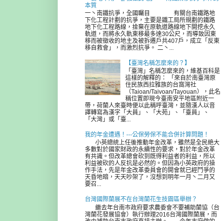
本質
一丶南鐵抗爭，全國矚目 有關台南鐵路地
下化工程計劃的抗爭，主要是鐵工局所規劃的鐵路
地下化工程路線，捨棄在原軌道路線地下開挖永久
軌道，而將永久軌東移最多達30公尺，而導致因東
移而被徵收的地主及被拆遷戶共407戶，成立「反東
移自救會」，而激烈抗爭。 二丶...
【臺灣名稱怎麼來的？】
「臺灣」名稱怎麼來的，維基百科是
這樣的解釋的： 「來自於南臺灣原
住民族西拉雅族的台窩灣社
（Taioan/Taivoan/Tayouan），此名
稱位置即現今臺南安平地區附近一
帶，荷蘭人來臺時便以此稱呼臺灣，並隨漢人以音
譯轉寫為漢字「大員」、「大苑」、「臺員」、
「大灣」或「臺...
我的年金遭遇！---公保勞保不能合併計算問題！
小英總統上任後推動年金改革，雖然是全民絶大
多數對於國家財政的永續性的要求，對於年金改革
有共識。但改革總會砍到既得利益者的利益，所以
利益被砍的人反抗是必然的。但因為小英政府的操
作手法，先是年金改革委員會的開會就已經鬥爭的
天昏地暗，天天吵架了，沒想到明年一月丶二月又
要召...
台灣國際蘭展不在台灣蘭花生技園區舉辦？
繼去年台南市政府要求農委會不要補助蘭協（台
灣蘭花發展協會）執行辦理2016台灣國際蘭展，而