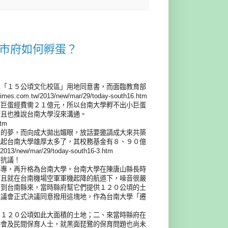
談市府如何孵蛋？
具「１５公頃文化校區」用地同意書，而面臨教育部
.tw/2013/new/mar/29/today-south16.htm
部巨蛋經費需２１億元，所以台南大學孵不出小巨蛋
而且也推說台南大學沒來溝通。
htm
」的夢，而向成大拋出媚眼，放話要邀請成大來共築
比起台南大學雄厚太多了，其校務基金有８、９０億
new/mar/29/today-south16-3.htm
府抗議！
師專，再升格為台南大學。台南大學在陳唐山縣長時
而且就在台南機場空軍軍機起降的航道下，噪音很嚴
」到台南縣來，當時縣府幫它們提供１２０公頃的土
過議會正式決議同意撥用這塊地，作為台南大學「遷
到１２０公頃如此大面積的土地；二、來當時縣府在
委會及民間保育人士，就黑面琵鷺的保育問題也尚未