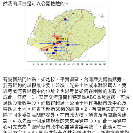
然我的清白是可以公開檢驗的。
有幾個熱門地點，如炮校、平實營區、台灣歷史博物館旁，
要有足夠的規模最少要十公頃，光是土地成本就很驚人。我
思考著何者是適中的位址？也思考著如何在困難的財政上達
成此一任務，1、安定交流道南科特定區ABC區及週邊，可透
過區段徵收手段，而取得超過十公頃土地作為新市政中心及
特區之土地。可省下超過30億的經費。2、有關建設的方案，
除了同步委託民間開發外，在市政大樓、議會及有關廳舍建
設，可以先蓋一個足夠規模的未來展覽中心，而此一展覽中
心可先充為＂臨時新市政中心兼議會議事聽＂，此應可在一
年半內完工。3、同時進行永久性新市政中心、新市議會的徵