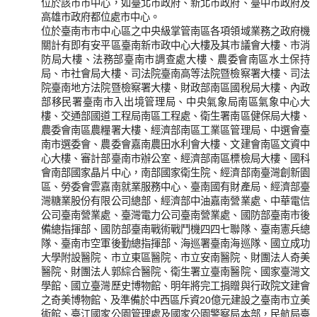
位於該市市中心，如臺北市政府、新北市政府、臺中市政府及
高雄市政府都位處市中心。
位於臺南市市中心區之中央級掌管南區各項領域業務之政府機
關計有即有安平區臺南新市政中心大樓及其市議會大樓、市消
防局大樓、法務部臺南市調查處大樓、農委會南區水土保持
局、市社會局大樓、司法院臺南高等法院暨檢察署大樓、司法
院臺南地方法院暨檢察署大樓、財政部南區國稅局大樓、內政
部移民署臺南市入出境管理局、中央氣象局南區氣象中心大
樓、交通部國道工程局南區工程處、衛生署南區健保局大樓、
農委會南區農糧署大樓、經濟部南區工業區管理局、中選會臺
南市選委會、農委會嘉南農田水利會大樓、文建會南區文資中
心大樓、審計部臺南市辦公室、經濟部南區標檢局大樓、國科
會南部國家晶片中心，南部國家衛生院、經濟部南臺灣創新園
區、勞委會雲嘉南就業服務中心、臺南國有財產局、經濟部臺
灣糖業股份有限公司總部、經濟部中油嘉南營業處、中華電信
公司臺南營業處、臺灣電力公司臺南營業處、國防部臺南市後
備總指揮部、國防部臺南戰術戰鬥機四四七聯隊、臺南憲兵總
隊、臺南市空軍後勤總指揮部、海巡署臺南海巡隊、國立成功
大學附設醫院、市立東區醫院、市立安南醫院、財團法人奇美
醫院、財團法人郭綜合醫院、衛生署立臺南醫院、國家臺灣文
學館、國立臺灣歷史博物館、明年將完工捐贈與行政院文建會
之奇美博物館、及準備於中西區斥資20億元建設之臺南市立美
術館、臺江國家公園管理處及國家公園警察局本部，民航局臺