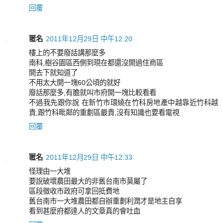
回覆
匿名
2011年12月29日 中午12:20
樓上的不要廢話講那麼多
南科,樹谷園區西側到現在都還沒開過住商區
開去下就知道了
不用太大開一塊60公頃的就好
廢話那麼多,有膽就叫市府開一塊比較看看
不過我先跟你說 在新竹市環繞在竹科房地產中越靠近竹科越
貴,跟竹科毗鄰的重劃區最貴,沒有知識也要看電視
回覆
匿名
2011年12月29日 中午12:33
怪理由一大堆
要說破壞農田最大的非舊台南市莫屬了
區段徵收市政府可拿回抵費地
舊台南市一大堆農田都自辦重劃利潤才是地主自享
看到甚麼府都達人的文章真的會吐血