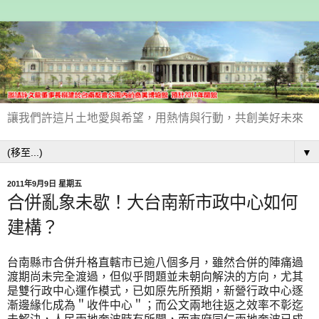
讓我們許這片土地愛與希望，用熱情與行動，共創美好未來
▼
2011年9月9日 星期五
合併亂象未歇！大台南新市政中心如何
建構？
台南縣市合併升格直轄市已逾八個多月，雖然合併的陣痛過
渡期尚未完全渡過，但似乎問題並未朝向解決的方向，尤其
是雙行政中心運作模式，已如原先所預期，新營行政中心逐
漸邊緣化成為＂收件中心＂；而公文兩地往返之效率不彰迄