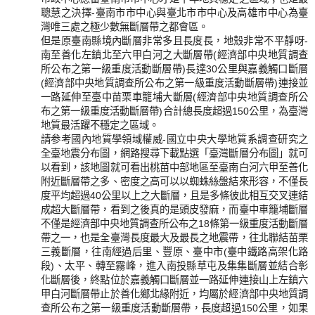
聰慧之決擇-臺南市市中心與臺北市市中心及高雄市中心為臺
灣唯三處之極少數無斷層帶之都會區。
但是原臺南縣境內斷層非常多且長度長，地殼非常不平靜呀-
南至善化左鎮北至六甲白河之大斷層帶(經濟部中央地質調查
所公布之第一級重度活動斷層帶)長達30公里與嘉義觸口斷層
(經濟部中央地質調查所公布之第一級重度活動斷層帶)連接並
一路延伸至臺中苗栗車籠埔大斷層(經濟部中央地質調查所公
布之第一級重度活動斷層帶)合計總長度超過150公里，為臺灣
地質最活躍不穩定之區域。
請参考國內地質學領域權威-國立中央大學地質系調查研究之
全臺地震分布圖，網路搜尋下載點選「臺灣斷層分布圖」就可
以看到，該地圖就可看出桃苗中部地區至臺南白河六甲至善化
附近斷層帶之多、密度之高可以以蜘蛛絲盤結來形容，不僅長
度平均超過40公里以上之大斷層，且是多條彼此相互交叉連結
成超大斷層帶，看到之後真的是頭皮發麻，而臺中車籠埔斷層
不僅是經濟部中央地質調查所公布之18條第一級重度活動斷層
帶之一，也是全臺灣長度最大及最長之地震帶，往北聯結苗栗
三義斷層，往南經過后里、豐原、臺中市(臺中鐵路高架化路
段)、太平、轉至霧峰，進入南投縣草屯及集集斷層並結合彰
化斷層後，終點位於嘉義觸口斷層並一路延伸連接山上左鎮六
甲白河斷層帶止於善化鄉北緣附近，均屬於經濟部中央地質調
查所公布之第一級重度活動斷層帶，長度超過150公里，如果