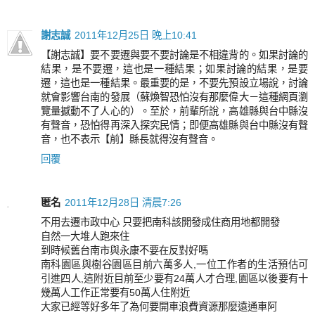
謝志誠
2011年12月25日 晚上10:41
【謝志誠】要不要遷與要不要討論是不相違背的。如果討論的
結果，是不要遷，這也是一種結果；如果討論的結果，是要
遷，這也是一種結果。最重要的是，不要先預設立場說，討論
就會影響台南的發展（蘇煥智恐怕沒有那麼偉大－這種網頁瀏
覽量撼動不了人心的）。至於，前輩所說，高雄縣與台中縣沒
有聲音，恐怕得再深入探究民情；即便高雄縣與台中縣沒有聲
音，也不表示【前】縣長就得沒有聲音。
回覆
匿名
2011年12月28日 清晨7:26
不用去遷市政中心 只要把南科該開發成住商用地都開發
自然一大堆人跑來住
到時候舊台南市與永康不要在反對好嗎
南科園區與樹谷園區目前六萬多人,一位工作者的生活預估可
引進四人,這附近目前至少要有24萬人才合理,園區以後要有十
幾萬人工作正常要有50萬人住附近
大家已經等好多年了為何要開車浪費資源那麼遠通車阿