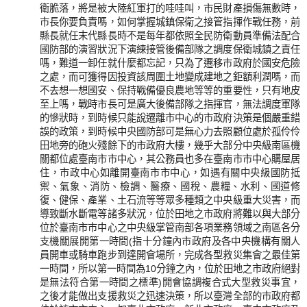
衛脆落，將是被大陸紅軍打的哇哇叫，市民財產損傷無數時，
市長你要負責嗎，如何掌握城鎮保衛之接管指揮作戰任務，前
縣長就任末代縣長時不是每年都依照全民防衛動員準備法配合
國防部的演習狀況下演練接管後備部隊之調度保衛城鎮之責任
嗎，難道一卸任就什麼都忘記，只為了遷移市政府於國安危險
之處，而可獲得因投資該周圍土地變成建地之鉅額利潤嗎，而
不去想一想國安、保持戰備優良農地等等的重要性，只有地皮
至上嗎，戰時市長可是廣大後備部隊之指揮官，無法調度軍隊
的慘狀時，到時候只能說遷離市中心的市政府決策是個嚴重錯
誤的政策，到時候中央國防部可是無心力去照顧位處於孤伶伶
田地旁的砲火殘餘下的市政府大樓，幾乎大部分中央級南區機
關都位處臺南市市中心，其公務員也多在臺南市市中心購屋居
住，市政中心如離開臺南市市中心，如遇有關中央級國防抵
禦、氣象、消防、檢調、醫療、國稅、農糧、水利、國道修
復、健保、產業、土石流等等眾多種類之中央級重大災害，而
導致斷水斷電等諸多狀況，位於田地之市政府將難以與大部分
位於臺南市市中心之中央級掌管南部各項業務領域之南區各分
支機關展開第一時間(指十分鐘內市政府及各中央機構有關人
員開車或騎車跑步到達開會場所，完成各型救災集會之最佳第
一時間，所以第一時間為10分鐘之內，位於田地之市政府絕對
是無法符合第一時間之標準)開會協調複合式大型救災事宜，
之後才能做出支援救災之迅速決策，所以臺灣全部的市政府都