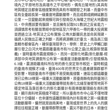
北市中心-盆地地形、臺南市中心區-臺地地形，不是原臺南縣
境內之平原地形及高雄市之平坦地形，偶有丘陵地形)其具有
地質穩定且都會區極度繁榮而具有市場開發之利基，而臺中市
區有全臺超長第一級重度地震斷層帶，而且成群成網綿延數百
公里，一旦竄動起來規模可與引發南亞大海嘯之世紀大地震相
比，中央應該要有腦袋，並且擁有記取921教訓之反省能力，
須謹慎思考有關苗栗經中部地區至六甲善化一帶的重大投資案
並透過立法-地質法之公布實施-公佈大斷層訊息並命其限建，
循誘人民做出正確之判斷，而將資源轉注於臺北、南及高三個
直轄市都會區內，確保臺灣競爭力，舉例：歷史上六甲觸口斷
層引發之白河大地震距離臺南市有70公里之遠(比較靠新營嘉
義)，當時臺南市震度規模小，而另一起新化地震(新化斷層-經
濟部中央地質調查所公布第一級重度活動斷層帶)引發規模為
6.3級，震源距離南科所在地的善化安定新市較近，當時較遠
的臺南市規模才3級，臺灣400年的世界文化遺產建築群都不
受影響，明證臺南市不僅較不易受颱風侵襲，連區位都遠離臺
灣已公佈18條第一級重大活動斷層帶，原臺南縣有鈎到臺灣已
公佈18條第一級重大活動斷層帶就有善化北緣至後壁等地質不
穩定地區及靠近善化的新化斷層計有兩條斷層環繞在南科周
圍，顯示南科地質極度不穩定，所以臺南市市中心區不僅地理
區位十分優越，也幸運性遠離原縣境內計有兩條之第一級重度
活動斷層帶，儼然就是迦南美地，臺灣或是世界上的先人的選
擇往往相當正確，斷層帶群聚效應、震災不斷的日本，前後任