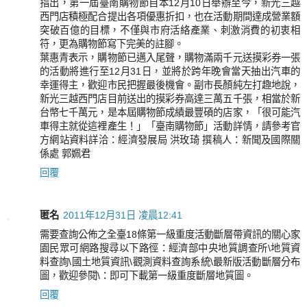
指出，第一屆臺南購物節自本12月10日舉辦至今，新光三越
西門店積極配合提出各項優惠折扣，也在活動期間達成營業額
突破百億的目標，不僅與市府活絡產業、刺激消費的初衷相
符，更為購物節寫下完美的註腳。
葉惠青表示，購物節已邁入尾聲，購物滿兩千元送摸彩券一張
的活動將進行至12月31日，並將於跨年晚會當天抽出汽車的
幸運得主，歡迎市民把握最後機會。副市長顏純左打趣地說，
新光三越西門店目前送出的摸彩券高達三萬五千張，相當於新
台幣七千萬元，是本屆購物節成績最豐碩的店家，「很可能汽
車得主就從這裡產生！」「臺南購物節」活動詳情，請參考官
方網站資料詳洽：經濟發展局 洪玫琦 撰稿人：新聞及國際關
係處 郭姵君
回覆
匿名
2011年12月31日 凌晨12:41
需要查詢公佈之全臺18條第一級重度活動斷層帶資訊的關心家
園民眾可網路搜尋以下路徑：經濟部中央地質調查所\地質資
料查詢\國土地質資訊\觀測資料查詢系統\最新版活動斷層分布
圖，歡迎參閱\：即可下載第一級重度斷層地質圖。
回覆