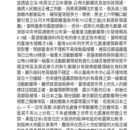
並透過立法-地質法之公布實施-公佈大斷層訊息並命其限建，
循誘人民做出正確之判斷，而將資源轉注於臺北、南及高三個
直轄市都會區內，確保臺灣競爭力，舉例：歷史上六甲觸口斷
層引發之白河大地震距離臺南市有70公里之遠(比較靠新營嘉
義)，當時臺南市震度規模小，而另一起新化地震(新化斷層-經
濟部中央地質調查所公布第一級重度活動斷層帶)引發規模為
6.3級，震源距離南科所在地的善化安定新市較近，當時較遠
的臺南市規模才3級，臺灣400年的世界文化遺產建築群都不
受影響，明證臺南市不僅較不易受颱風侵襲，連區位都遠離臺
灣已公佈18條第一級重大活動斷層帶，原臺南縣有鈎到臺灣已
公佈18條第一級重大活動斷層帶就有善化北緣至後壁等地質不
穩定地區及靠近善化的新化斷層計有兩條斷層環繞在南科周
圍，顯示南科地質極度不穩定，所以臺南市市中心區不僅地理
區位十分優越，也幸運性遠離原縣境內計有兩條之第一級重度
活動斷層帶，儼然就是迦南美地，臺灣或是世界上的先人的選
擇往往相當正確，斷層帶群聚效應、震災不斷的日本，前後任
首都兩樣情，其日本之腦-現任國都-東京都因位處斷層帶分佈
頻繁之關東地區，諸如關東大地震等震災不斷，但是其日本之
心-一千一百年首都-京都府位處幾乎零斷層帶之近畿地區，導
致其千年以上計有二千多處燦爛之世界文化遺產依然傲立世
間，美哉日本(但是位於大阪府的阪神地區的地震帶比較多，
如阪神大地震災害事件，難怪早在西元七世紀開發的大阪古城