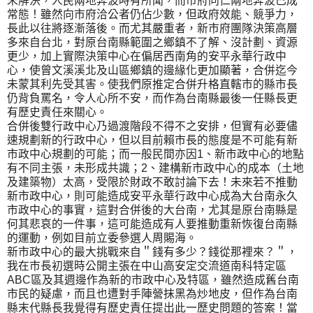
未解決，人民兩地奔波時有所聞，而市府同仁兩地奔波已成
常態！雖然向市府洽公者仍佔少數，但政府效能、競爭力，
長此以往將逐漸落後。而尤其嚴重者，新市府團隊決策高層
多來自台北，對原台南縣範圍之鄉鎮不了解、沒計劃、資源
更少，加上實際決策中心在偏居西南角的安平永華行政中
心，使曾文溪溪北及山區鄉鎮的邊緣化更加顯著，合併迄今
未蒙其利先受其害。使我們原推定合併升格直轄市的縣市長
仍背負罵名，令人心所不安，而作為台南縣最後一任縣長更
有歷史責任來關心。
合併後雙行政中心乃過渡階段不得不之安排，但實有必要儘
速規劃新的行政中心，但以目前賴市長的態度是不可能有新
市政中心規劃的可能；而一般民間亦因1、新市政中心的地點
有不同主張，未形成共識；2、建構新市政中心的成本（土地
及建築物）太高，受限於財政不敢討論下去！未來若不推動
新市政中心，則可能造成安平永華行政中心成為大台南永久
市政中心的事實，這對合併後的大台南，尤其是原台南縣是
何其悲哀的一件事，這可能造成有人要推動重新恢復台南縣
的運動，例如目前立委參選人周賜海。
新市政中心的最大挑戰來自＂錢有多少？錢從那裡來？＂，
我在市長初選時公開主張在中山高安定交流道南科特定區
ABC區及其週邊作為新的市政中心及特區，雖然造成舊台南
市民的疑慮，而且也遭對手陣營抹黑為炒地皮，但作為台南
縣末代縣長我覺得有歷史責任提出此一歷史問題的答案！當