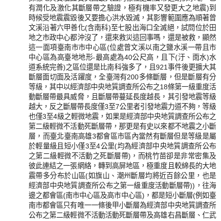
有潤化及激化其斷層帶之驗證，極有機率又發更大之地震)到
時候受地震震毀後又要擔心洪水毀滅，其影響範圍應為順著曾
文溪沿著六甲善化(含南科)至七股出海口全滅絕，試問位於田
地之市政中心都沖沒了，還來救災這回事嗎，還是被救，顯然
這一面項臺南市市中心區(位處曾文溪以南之鹽水溪一帶且市
中心區為高臺地地形-最高處為40公尺高，且下(汙、雨水)水
道系統完善)之區位還是比南科強多了，且921事件後更擴大其
斷層面切面及活躍度，全臺灣有200多條斷層，但是斷層有分
等級，其中以經濟部中央地質調查所公布之18條第一級重度活
動斷層帶最具威脅，且斷層帶蔓延長度越長，其引發地震等級
越大，反之斷層帶長度僅3至7公里者引發地震力道不夠，等級
也僅3至4級之輕微地震，如果是經濟部中央地質調查所公布之
第二級輕微不活動死斷層帶，那更是有史以來都不地震之小斷
層，而臺北臺南高雄3都會區市區內當然有斷層但是等級是屬
於輕量級且短小僅3至4公里(均為經濟部中央地質調查所公布
之第二級輕微不活動之死斷層帶)，而桃竹苗卻是非常密集及
彼此連結之一張網絡，轉到高屏地區，極重度且較綿長的大地
震帶多分布於山區(如旗山、潮州斷層均將近百餘公里，也是
經濟部中央地質調查所公布之第一級重度活動斷層帶))，往海
邊之都會區(南市中心區及高市中心區)，都是短小斷層(例如臺
南市都會區只有唯一一條後甲小斷層為經濟部中央地質調查所
公布之第二級輕微不活動活動死斷層帶及高雄右昌斷層、仁武