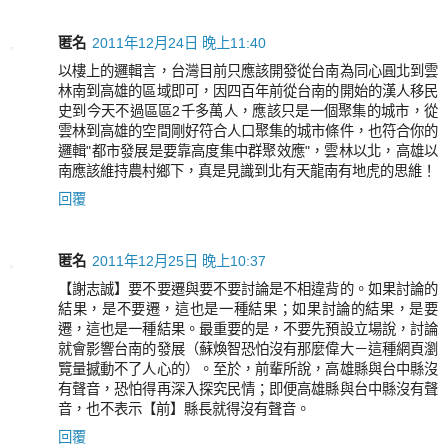
匿名
2011年12月24日 晚上11:40
以樓上的邏輯言，台灣目前只應該開發從台南為同心圓北到雲
林南到高雄的區域即可，因四百年前從台南的開始的漢人移民
史到今天不過區區2千多萬人，應該只是一個聚集的城市，從
雲林到高雄的空間剛好符合人口聚集的城市條件，也符合你的
邏輯"都市發展是要靠高度集中群聚效應"，雲林以北，高雄以
南應該維持農村鄉下，真是見識到北有天龍南有地虎的思維！
回覆
匿名
2011年12月25日 晚上10:37
【謝志誠】要不要遷與要不要討論是不相違背的。如果討論的
結果，是不要遷，這也是一種結果；如果討論的結果，是要
遷，這也是一種結果。最重要的是，不要先預設立場說，討論
就會影響台南的發展（蘇煥智恐怕沒有那麼偉大－這種網頁瀏
覽量撼動不了人心的）。至於，前輩所說，高雄縣與台中縣沒
有聲音，恐怕得再深入探究民情；即便高雄縣與台中縣沒有聲
音，也不表示【前】縣長就得沒有聲音。
回覆