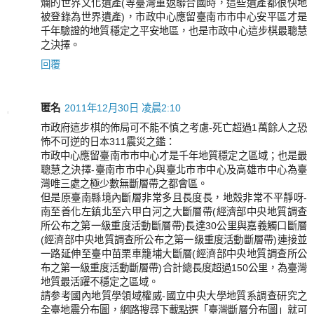
爛的世界文化遺產(等臺灣重返聯合國時，這些遺產都很快地
被登錄為世界遺產)，市政中心應留臺南市市中心安平區才是
千年驗證的地質穩定之平安地區，也是市政中心這步棋最聰慧
之決擇。
回覆
匿名
2011年12月30日 凌晨2:10
市政府這步棋的佈局可不能不慎之考慮-死亡超過1萬餘人之恐
怖不可逆的日本311震災之鑑：
市政中心應留臺南市市中心才是千年地質穩定之區域；也是最
聰慧之決擇-臺南市市中心與臺北市市中心及高雄市中心為臺
灣唯三處之極少數無斷層帶之都會區。
但是原臺南縣境內斷層非常多且長度長，地殼非常不平靜呀-
南至善化左鎮北至六甲白河之大斷層帶(經濟部中央地質調查
所公布之第一級重度活動斷層帶)長達30公里與嘉義觸口斷層
(經濟部中央地質調查所公布之第一級重度活動斷層帶)連接並
一路延伸至臺中苗栗車籠埔大斷層(經濟部中央地質調查所公
布之第一級重度活動斷層帶)合計總長度超過150公里，為臺灣
地質最活躍不穩定之區域。
請参考國內地質學領域權威-國立中央大學地質系調查研究之
全臺地震分布圖，網路搜尋下載點選「臺灣斷層分布圖」就可