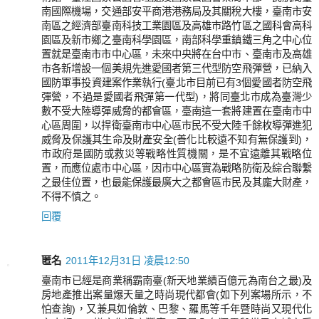
南國際機場，交通部安平商港港務局及其關稅大樓，臺南市安
南區之經濟部臺南科技工業園區及高雄市路竹區之國科會高科
園區及新市鄉之臺南科學園區，南部科學重鎮鐵三角之中心位
置就是臺南市市中心區，未來中央將在台中市、臺南市及高雄
市各新增設一個美規先進愛國者第三代型防空飛彈營，已納入
國防軍事投資建案作業執行(臺北市目前已有3個愛國者防空飛
彈營，不過是愛國者飛彈第一代型)，將同臺北市成為臺灣少
數不受大陸導彈威脅的都會區，臺南這一套將建置在臺南市中
心區周圍，以捍衛臺南市中心區市民不受大陸千餘枚導彈進犯
威脅及保護其生命及財產安全(善化比較遠不知有無保護到)，
市政府是國防或救災等戰略性質機關，是不宜遠離其戰略位
置，而應位處市中心區，因市中心區實為戰略防衛及綜合聯繫
之最佳位置，也最能保護最廣大之都會區市民及其龐大財產，
不得不慎之。
回覆
匿名
2011年12月31日 凌晨12:50
臺南市已經是商業稱霸南臺(新天地業績百億元為南台之最)及
房地產推出案量爆天量之時尚現代都會(如下列案場所示，不
怕查詢)，又兼具如倫敦、巴黎、羅馬等千年暨時尚又現代化