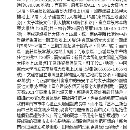
進段879.880地號)；而東區：府都建設ALL IN ONE大樓地上
14層、桃展建設誠品觀邸大樓地上14層、國泰建設上品硯大
樓地上18層、太子建設文化大樓地上15層(東門路三段全家
旁)、太子建設文化2街大樓案15層(仁和路)、富立建設林森路
案大樓地上26層(共三棟各建26層竹篙厝1678.1678-9-12地
號)、宇成建設裕信大樓地上15層、統一南紡夢時代購物中心
暨觀光飯店第一期工程地上10層(耗資貳佰億元大案第一期建
坪5萬6千坪第二、三期加總超過十餘萬坪，商65-1號)；而南
區：麗莊建設常瀞大樓地上9層；而永康區：京城建設中華路
住宅大樓地上20層；而安南區：新日光太陽能廠太陽能光電廠
大樓地上10層(科工區耗資參佰億元，科工段1.7地號)、中國
醫藥大學市立安南醫院大樓地上10層(長和段865.865-1.866地
號)、文建會國立臺灣歷史博物館大樓(占地貳拾公頃，和館段
48地號)，而正都市設計審議中的是安平區的太子建設20層樓
豪宅大案(永華路上富立建設永恆天詩豪宅大樓斜對面)，而透
天案2011年臺南市區也爆天量，新建透天案計有肆仟餘戶，
如加計大樓案都會區應可突破柒仟餘戶，也要跟前縣府官員講
我們臺南市市中心區正火爆建設成長中，而不是『基本上新台
南市已經建立初步雛形,現實的問題是舊台南市民到底能拖住
這個發展趨勢多久』等之類的觀念，不用拖住這發展趨勢，火
爆成熟的臺南市市中心房地產市場將會輕鬆地把所謂的「新台
南市已經建立初步雛形」田地區域料理到更邊緣化的地步，因