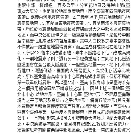
也跟中部一樣超過一百多公里，分宜花地區及海岸山脈(臺
東)2大部分，也是屬於地震重度地帶，而全臺灣有四個地震密
集帶1. 嘉義白河地震密集帶；2.三義至埔里(車籠埔斷層面)地
震密集地帶；3.宜蘭羅東地震密集帶；4. 宜蘭南澳地震密集地
帶。均位於地震斷層斷面縱長及連結面最大之中部地區及東部
地區，而中央公布18條之第一級重度活動斷層帶，是位於中部
至南縣善化北緣及桃竹苗及東部，其中人口較多之臺中都會區
不僅被第一級重度地震帶貫穿，而且是成群成網地在地底下排
列，所以921後中央改變思維，臺中不鐵路地下化，改成高架
化，一則地震來了倒了還有另一半經費重建；二則地下化鐵道
隧道面會在全台最大斷層面，一但重度地震一來，地下化車輛
行進中，隧道倒踏，裡面的人死傷更大，高架化存活率比較
高，所以臺北臺南高雄市市中心區內有短小斷層，但都不屬於
第一級重度斷層帶，所以臺北市、臺南市及高雄市是臺灣唯有
之三個採用都會區地下鐵系統之城市，因其上述三個地區(臺
北市中心-盆地地形、臺南市中心區-臺地地形，不是原臺南縣
境內之平原地形及高雄市之平坦地形，偶有丘陵地形)其具有
地質穩定且都會區極度繁榮而具有市場開發之利基，而臺中市
區有全臺超長第一級重度地震斷層帶，而且成群成網綿延數百
公里，一旦竄動起來規模可與引發南亞大海嘯之世紀大地震相
比，中央應該要有腦袋，並且擁有記取921教訓之反省能力，
須謹慎思考有關苗栗經中部地區至六甲善化一帶的重大投資案