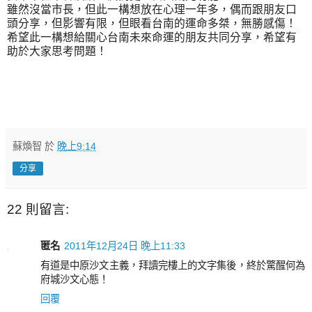
雖然沒當市長，但此一構想放在心理一年多，偶而跟朋友口
頭分享，但影響有限，但眼看台南的運命多桀，無勝感傷！
希望此一構想給關心台南未來命運的朋友共同分享，希望有
助於大家思考問題！
蘇煥智
於
晚上9:14
分享
22 則留言:
匿名
2011年12月24日 晚上11:33
有道是中原沙文主義，拜讀完樓上的文字集後，終於驚醒何為
府城沙文心態！
回覆