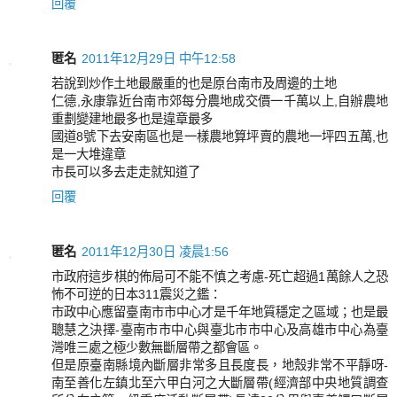
回覆
匿名
2011年12月29日 中午12:58
若說到炒作土地最嚴重的也是原台南市及周邊的土地
仁德,永康靠近台南市郊每分農地成交價一千萬以上,自辦農地
重劃變建地最多也是違章最多
國道8號下去安南區也是一樣農地算坪賣的農地一坪四五萬,也
是一大堆違章
市長可以多去走走就知道了
回覆
匿名
2011年12月30日 凌晨1:56
市政府這步棋的佈局可不能不慎之考慮-死亡超過1萬餘人之恐
怖不可逆的日本311震災之鑑：
市政中心應留臺南市市中心才是千年地質穩定之區域；也是最
聰慧之決擇-臺南市市中心與臺北市市中心及高雄市中心為臺
灣唯三處之極少數無斷層帶之都會區。
但是原臺南縣境內斷層非常多且長度長，地殼非常不平靜呀-
南至善化左鎮北至六甲白河之大斷層帶(經濟部中央地質調查