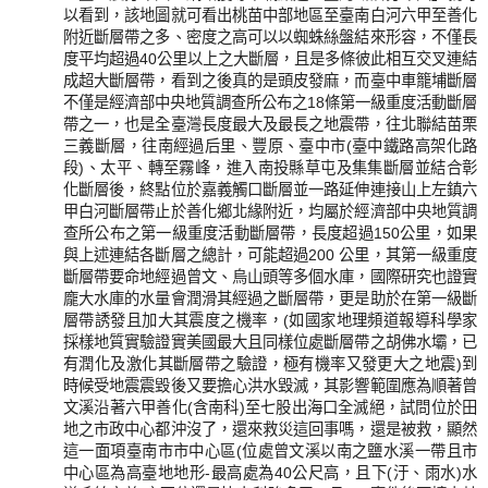
以看到，該地圖就可看出桃苗中部地區至臺南白河六甲至善化
附近斷層帶之多、密度之高可以以蜘蛛絲盤結來形容，不僅長
度平均超過40公里以上之大斷層，且是多條彼此相互交叉連結
成超大斷層帶，看到之後真的是頭皮發麻，而臺中車籠埔斷層
不僅是經濟部中央地質調查所公布之18條第一級重度活動斷層
帶之一，也是全臺灣長度最大及最長之地震帶，往北聯結苗栗
三義斷層，往南經過后里、豐原、臺中市(臺中鐵路高架化路
段)、太平、轉至霧峰，進入南投縣草屯及集集斷層並結合彰
化斷層後，終點位於嘉義觸口斷層並一路延伸連接山上左鎮六
甲白河斷層帶止於善化鄉北緣附近，均屬於經濟部中央地質調
查所公布之第一級重度活動斷層帶，長度超過150公里，如果
與上述連結各斷層之總計，可能超過200 公里，其第一級重度
斷層帶要命地經過曾文、烏山頭等多個水庫，國際研究也證實
龐大水庫的水量會潤滑其經過之斷層帶，更是助於在第一級斷
層帶誘發且加大其震度之機率，(如國家地理頻道報導科學家
採樣地質實驗證實美國最大且同樣位處斷層帶之胡佛水壩，已
有潤化及激化其斷層帶之驗證，極有機率又發更大之地震)到
時候受地震震毀後又要擔心洪水毀滅，其影響範圍應為順著曾
文溪沿著六甲善化(含南科)至七股出海口全滅絕，試問位於田
地之市政中心都沖沒了，還來救災這回事嗎，還是被救，顯然
這一面項臺南市市中心區(位處曾文溪以南之鹽水溪一帶且市
中心區為高臺地地形-最高處為40公尺高，且下(汙、雨水)水