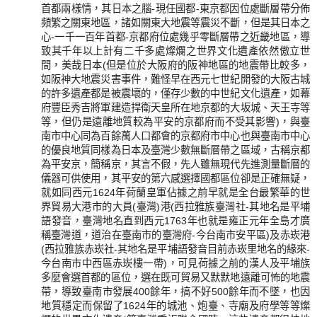
首都兩樣情，其日本之腦-現任國都-東京都因位處斷層帶分佈
頻繁之關東地區，諸如關東大地震等震災不斷，但是其日本之
心-一千一百年首都-京都府位處幾乎零斷層帶之近畿地區，導
致其千年以上計有二千多處燦爛之世界文化遺產依然傲立世
間，美哉日本(但是位於大阪府的阪神地區的地震帶比較多，
如阪神大地震災害事件，難怪早在西元七世紀開發的大阪古城
的許多遺產都是被震壞的，僅存少數的中世紀文化遺產，如幕
府豐臣秀吉將軍建造捍衛天皇所在地京都的大坂城、天王寺等
等，但仍是遠離地質較為平安的京都府而不受其影響)，與臺
南市中心同為百餘萬人口都會的京都府市中心也與臺南市中心
的優良地質同樣為日本及臺灣少數無斷層帶之區域，古稱京都
為平安京，簡稱京，其言不假，先人雖無現代先進測量斷層的
儀器可供使用，其平安的第六感選擇國都區位卻是正確無疑，
就如同西元1624年荷蘭皇軍佔據之前早就是全台最繁華的世
界貿易大港市的大員(臺灣)港(西拉雅族臺灣社-其地名是平埔
語發音，臺灣地名直到西元1763年也就是雍正元年全島才廣
稱臺灣道，道治在臺南市的臺灣府-今台南市安平區)及赤崁港
(西拉雅族赤崁社-其地名是平埔語發音目前赤崁里地名的緣來-
今台南市中西區赤崁樓一帶)，可見荷據之前的漢人及平埔族
多麼會選首都的區位，選在既可貿易又默默地遠離可怖的地震
帶，導致臺南市發展400餘年，搞不好500餘年而不墜，也因
地質穩定而保留了1624年的城池、炮臺、寺廟及府學等等燦