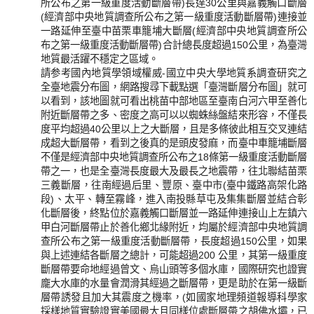
所公布之第一級重度活動斷層帶)長達30公里與嘉義觸口斷層
(經濟部中央地質調查所公布之第一級重度活動斷層帶)連接並
一路延伸至臺中苗栗車籠埔大斷層(經濟部中央地質調查所公
布之第一級重度活動斷層帶)合計總長度超過150公里，為臺灣
地質最活躍不穩定之區域。
請参考國內地質學領域權威-國立中央大學地質系調查研究之
全臺地震分布圖，網路搜尋下載點選「臺灣斷層分布圖」就可
以看到，該地圖就可看出桃苗中部地區至臺南白河六甲至善化
附近斷層帶之多、密度之高可以以蜘蛛絲盤結來形容，不僅長
度平均超過40公里以上之大斷層，且是多條彼此相互交叉連結
成超大斷層帶，看到之後真的是頭皮發麻，而臺中車籠埔斷層
不僅是經濟部中央地質調查所公布之18條第一級重度活動斷層
帶之一，也是全臺灣長度最大及最長之地震帶，往北聯結苗栗
三義斷層，往南經過后里、豐原、臺中市(臺中鐵路高架化路
段)、太平、轉至霧峰，進入南投縣草屯及集集斷層並結合彰
化斷層後，終點位於嘉義觸口斷層並一路延伸連接山上左鎮六
甲白河斷層帶止於善化鄉北緣附近，均屬於經濟部中央地質調
查所公布之第一級重度活動斷層帶，長度超過150公里，如果
與上述連結各斷層之總計，可能超過200 公里，其第一級重度
斷層帶要命地經過曾文、烏山頭等多個水庫，國際研究也證實
龐大水庫的水量會潤滑其經過之斷層帶，更是助於在第一級斷
層帶誘發且加大其震度之機率，(如國家地理頻道報導科學家
採樣地質實驗證實美國最大且同樣位處斷層帶之胡佛水壩，已