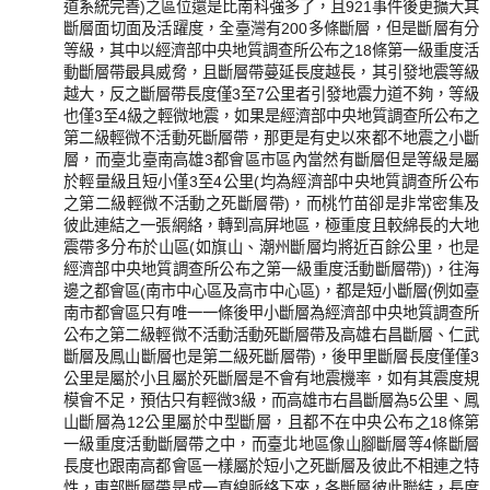
道系統完善)之區位還是比南科強多了，且921事件後更擴大其
斷層面切面及活躍度，全臺灣有200多條斷層，但是斷層有分
等級，其中以經濟部中央地質調查所公布之18條第一級重度活
動斷層帶最具威脅，且斷層帶蔓延長度越長，其引發地震等級
越大，反之斷層帶長度僅3至7公里者引發地震力道不夠，等級
也僅3至4級之輕微地震，如果是經濟部中央地質調查所公布之
第二級輕微不活動死斷層帶，那更是有史以來都不地震之小斷
層，而臺北臺南高雄3都會區市區內當然有斷層但是等級是屬
於輕量級且短小僅3至4公里(均為經濟部中央地質調查所公布
之第二級輕微不活動之死斷層帶)，而桃竹苗卻是非常密集及
彼此連結之一張網絡，轉到高屏地區，極重度且較綿長的大地
震帶多分布於山區(如旗山、潮州斷層均將近百餘公里，也是
經濟部中央地質調查所公布之第一級重度活動斷層帶))，往海
邊之都會區(南市中心區及高市中心區)，都是短小斷層(例如臺
南市都會區只有唯一一條後甲小斷層為經濟部中央地質調查所
公布之第二級輕微不活動活動死斷層帶及高雄右昌斷層、仁武
斷層及鳳山斷層也是第二級死斷層帶)，後甲里斷層長度僅僅3
公里是屬於小且屬於死斷層是不會有地震機率，如有其震度規
模會不足，預估只有輕微3級，而高雄市右昌斷層為5公里、鳳
山斷層為12公里屬於中型斷層，且都不在中央公布之18條第
一級重度活動斷層帶之中，而臺北地區像山腳斷層等4條斷層
長度也跟南高都會區一樣屬於短小之死斷層及彼此不相連之特
性，東部斷層帶是成一直線脈絡下來，各斷層彼此聯結，長度