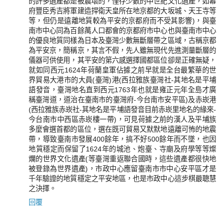
的許多遺產都是被震壞的，僅存少數的中世紀文化遺產，如幕
府豐臣秀吉將軍建造捍衛天皇所在地京都的大坂城、天王寺等
等，但仍是遠離地質較為平安的京都府而不受其影響)，與臺
南市中心同為百餘萬人口都會的京都府市中心也與臺南市中心
的優良地質同樣為日本及臺灣少數無斷層帶之區域，古稱京都
為平安京，簡稱京，其言不假，先人雖無現代先進測量斷層的
儀器可供使用，其平安的第六感選擇國都區位卻是正確無疑，
就如同西元1624年荷蘭皇軍佔據之前早就是全台最繁華的世
界貿易大港市的大員(臺灣)港(西拉雅族臺灣社-其地名是平埔
語發音，臺灣地名直到西元1763年也就是雍正元年全島才廣
稱臺灣道，道治在臺南市的臺灣府-今台南市安平區)及赤崁港
(西拉雅族赤崁社-其地名是平埔語發音目前赤崁里地名的緣來-
今台南市中西區赤崁樓一帶)，可見荷據之前的漢人及平埔族
多麼會選首都的區位，選在既可貿易又默默地遠離可怖的地震
帶，導致臺南市發展400餘年，搞不好500餘年而不墜，也因
地質穩定而保留了1624年的城池、炮臺、寺廟及府學等等燦
爛的世界文化遺產(等臺灣重返聯合國時，這些遺產都很快地
被登錄為世界遺產)，市政中心應留臺南市市中心安平區才是
千年驗證的地質穩定之平安地區，也是市政中心這步棋最聰慧
之決擇。
回覆