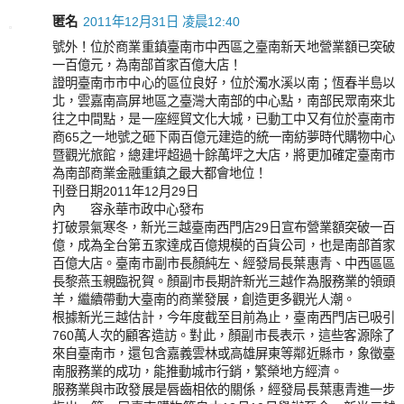
匿名
2011年12月31日 凌晨12:40
號外！位於商業重鎮臺南市中西區之臺南新天地營業額已突破
一百億元，為南部首家百億大店！
證明臺南市市中心的區位良好，位於濁水溪以南；恆春半島以
北，雲嘉南高屏地區之臺灣大南部的中心點，南部民眾南來北
往之中間點，是一座經貿文化大城，已動工中又有位於臺南市
商65之一地號之砸下兩百億元建造的統一南紡夢時代購物中心
暨觀光旅館，總建坪超過十餘萬坪之大店，將更加確定臺南市
為南部商業金融重鎮之最大都會地位！
刊登日期2011年12月29日
內 容永華市政中心發布
打破景氣寒冬，新光三越臺南西門店29日宣布營業額突破一百
億，成為全台第五家達成百億規模的百貨公司，也是南部首家
百億大店。臺南市副市長顏純左、經發局長葉惠青、中西區區
長黎燕玉親臨祝賀。顏副市長期許新光三越作為服務業的領頭
羊，繼續帶動大臺南的商業發展，創造更多觀光人潮。
根據新光三越估計，今年度截至目前為止，臺南西門店已吸引
760萬人次的顧客造訪。對此，顏副市長表示，這些客源除了
來自臺南市，還包含嘉義雲林或高雄屏東等鄰近縣市，象徵臺
南服務業的成功，能推動城市行銷，繁榮地方經濟。
服務業與市政發展是唇齒相依的關係，經發局長葉惠青進一步