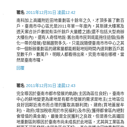
匿名
2011年12月31日 凌晨12:42
南科加上高鐵附近田地重劃區十餘年之久，才頂多蓋了數百
戶，臺南市中心區光是2011年單一年度內，其新建大樓案及
透天案合計戶數就有柒仟餘戶大量體之譜(還不包括大型商辦
大樓在內)，還有人奇怪地說-舊台南市民到底能拖住這個(指善
化一帶的發展)發展趨勢多久-，只能說隨便臺南市市中心之其
中一個新辦重劃區的建案量都能輕鬆地短時間內達到數百戶甚
至數千戶、數萬戶，明眼人都看得出來，究竟市場在哪裡，當
然是臺南市囉。
回覆
匿名
2011年12月31日 凌晨12:43
完全導因於臺南市都市發展的軌跡(主因為區位良好)，臺南市
中心的耕地變更為建地是有都市發展的需求是地主(土地區位
良好因鄰近南市而合理的獲取高額利潤)、建商(買地蓋屋牟
利)、政府(增加稅收用於市民福利)及市民(獲得都會區內絕對
會增值的黃金屋)，最後是全民獲利之良政，但是善化高鐵田
地重劃區則導因於臺南市尚未成長於此地區，尤其與工業區為