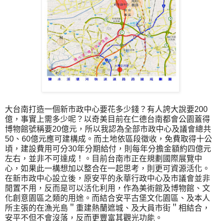
大台南打造一個新市政中心要花多少錢？有人誇大說要200
億，事實上需多少呢？以奇美目前在仁德台南都會公園蓋得
博物館號稱要20億元，所以我認為全部市政中心及議會總共
50、60億元應可建構成。而土地依區段徵收，免費取得十公
頃，建設費用可分30年分期給付，則每年分擔金額約四億元
左右，並非不可達成！。目前台南市正在規劃國際展覽中
心，如果此一構想加以整合在一起思考，則更可資源活化。
在新市政中心設立後，原安平的永華行政中心及市議會並非
閒置不用，反而是可以活化利用，作為美術館及博物館、文
化創意園區之類的用途。而結合安平古堡文化園區、及本人
所主張的在漁光島＂重建熱蘭遮城、及大員市街＂相結合，
安平不但不會沒落，反而更豐富其觀光功能。