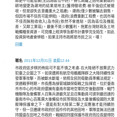
鄰更不可能發展(主因為區位不好)，善化高鐵之田地重劃區的
耕地變更為建地的結果是地主(獲得徵收費-被半強迫式被徵
收，但是卻失去意義重大之祖產)、建商(僅少數被騙去銷售，
但因市場不佳而可能慘賠)、政府(浪費重劃工程費，也因市場
不佳而無稅收收入)及市民(依然不會進駐，因為區位及機能
差，又鄰工業區)，最後不是少數獲利，拖累台灣財政及土地
戰備糧食資源，可見樓上經濟學及都市計畫學完全陌生，如此
投資房地產會慘賠，如果主持市政將是市民之災，嘆！
回覆
匿名
2011年12月31日 凌晨12:44
市政府這步棋的佈局可不能不慎之考慮-在大陸絕不放棄武力
犯臺之企圖之下，如突遭將有航空母艦艦隊群之大陸持續性突
發軍事攻擊，而被斷水斷電，依照全民防衛動員準備法規定，
突遇戰爭時期，市長應為接管城鎮保衛戰之指揮官，位於臺南
市市中心的市政府還擁有臺南市當地空軍防空後勤部隊、戰鬥
機聯隊及後備軍人召集兵源最充足且召集動員可達到最迅速的
臺南市中心百萬廣大後備役市民等現役及大量後備役國防大軍
壓陣保護傘之下，還能有對大陸第二擊之反應後才能持續防
守，但一旦遷建市政府於孤伶伶的其他田地，軍隊並無法迅速
持援遠在田地之市政府，戰線因持援保護市政府而拉長變得防