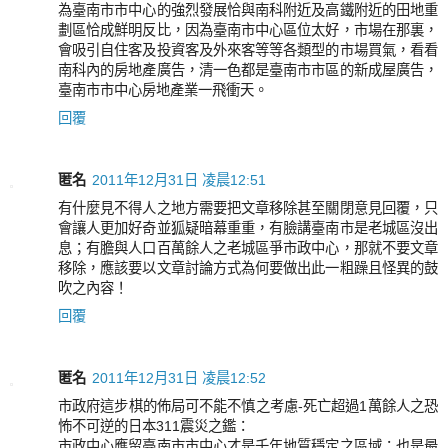
為臺南市市中心的強烈發展恰與南科附近及高鐵附近的田地重
劃區恰成鮮明反比，因為臺南市中心區位太好，市場在那裏，
會吸引自住客及投資客及外來客等等各類型的市場買氣，看看
南科內的房地產廣告，清一色都是臺南市市區的新成屋廣告，
臺南市市中心房地產業一飛衝天。
回覆
匿名
2011年12月31日 凌晨12:51
有什麼見不得人之地方需要把文章移除甚至關閉意見回覆，只
會讓人更加好奇並狐疑暗幕重重，有臉講臺南市是老城區沒出
息；有膽與人口百萬餘人之老城區爭市政中心，那就不要文章
移除，應該要以文章討論方式為何要做出此一粗躁且怪異的鼓
吹之內容！
回覆
匿名
2011年12月31日 凌晨12:52
市政府這步棋的佈局可不能不慎之考慮-死亡超過1萬餘人之恐
怖不可逆的日本311震災之鑑：
市政中心應留臺南市市中心才是千年地質穩定之區域；也是最