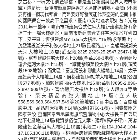
之古都，一樣文化遺產豐富，更是全台獨霸與世界大城市爭
輝，這是第一級重度斷層帶經過之地區能達到嗎，臺灣已不需
要再造一個現代都會，而是要好好發展能代表臺灣的臺南市推
向國際舞台一較高下之需求，臺南市房地產表現如右：光是
2011年一整年，臺南市新建集合式住宅大樓新建案總計有多
達三十一場大樓建案，臺南市新建集合式住宅大樓案詳列如
下：安平區：恆俱建設MY Lslion大樓地上15層(永華路上)、
茂盈建設湖美千利修大樓地上21層(民權路上)、皇龍建設湖美
天河大樓地上18層(武聖段2325.2325-25.2547.2547-1地
號)、富鼎建設住宅大樓地上20層(金華168-3地號)、春園建設
瑜舍運河大樓地上15層、上耀開發頂美段大樓地上21層(頂美
段1508地號)；而北區：富立建設和鄉曲大樓地上14層、太子
建設美學大樓地上14層、府都建設LM站前大樓地上14層(公園
段577地號)、橋毅建設I-life大樓地上26層(華興段895-2.896-
2.897-909地號)、富信飯店大樓地上12層(立人段283等地
號)、榮美精品商旅大樓地上15層(立人段
558.559.563.564.567.549等20筆地號)；而中西區：百慶建
設中城一品站前大樓地上14層(公園段766-1號)、國泰集團之
國泰建設-臺南國泰置地廣場旅館暨購物中心大樓長三百公尺
地下七層地上14層(耗資參佰億元大案、建坪5萬6千坪)、萬客
隆建設金華首席大樓地上16層(港段二小段104.104-8.104-
17.105.106.118地號) 、桃園巨唐建設南都戲院都更大樓地上
23層(西門路與友愛街口)、皇龍建設西和路大樓地上14層(協