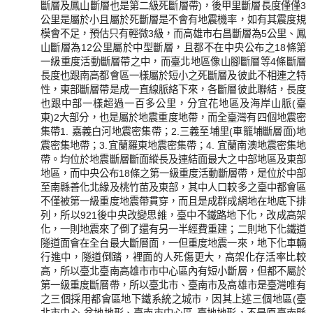
斷層及鳳山斷層也是第二級死斷層帶)，後甲里斷層長度僅僅3
公里是屬於小且屬於死斷層是不會有地震機率，如有其震度規
模會不足，預估只有輕微3級，而高雄市右昌斷層為5公里、鳳
山斷層為12公里屬於中型斷層，且都不在中央公布之18條第
一級重度活動斷層帶之中，而臺北地區像山腳斷層等4條斷層
長度也跟南高都會區一樣屬於短小之死斷層及彼此不相連之特
性，東部斷層帶是成一直線脈絡下來，各斷層彼此聯結，長度
也跟中部一樣超過一百多公里，分宜花地區及海岸山脈(臺
東)2大部分，也是屬於地震重度地帶，而全臺灣有四個地震密
集帶1. 嘉義白河地震密集帶；2.三義至埔里(車籠埔斷層面)地
震密集地帶；3.宜蘭羅東地震密集帶；4. 宜蘭南澳地震密集地
帶。均位於地震斷層斷面縱長及連結面最大之中部地區及東部
地區，而中央公布18條之第一級重度活動斷層帶，是位於中部
至南縣善化北緣及桃竹苗及東部，其中人口較多之臺中都會區
不僅被第一級重度地震帶貫穿，而且是成群成網地在地底下排
列，所以921後中央改變思維，臺中不鐵路地下化，改成高架
化，一則地震來了倒了還有另一半經費重建；二則地下化鐵道
隧道面會在全台最大斷層面，一但重度地震一來，地下化車輛
行進中，隧道倒踏，裡面的人死傷更大，高架化存活率比較
高，所以臺北臺南高雄市市中心區內有短小斷層，但都不屬於
第一級重度斷層帶，所以臺北市、臺南市及高雄市是臺灣唯有
之三個採用都會區地下鐵系統之城市，因其上述三個地區(臺