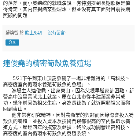
的落差，而小英總統的就職演說，有特別提到長期照顧是值
得肯定，其内容揭諸某些理想，但並没有真正面對目前長期
照顧的問題！
蘇煥智
於
晚上8:45
沒有留言:
分享
連俊堯的精密筍殼魚養殖場
5/21下午到東山頂窩參觀了一場非常難得的「高科技丶
高密度室內循環水養殖筍殼魚的魚場」。
漁場主人連俊堯，出身東山，因為父親早逝家計困難，新
營高中沒畢業就北上就業。原在台北市從事建築業非常成
功，幾年前因為祖父生病，身為長孫為了就近照顧祖父而搬
回到東山。
他非常有研究精神，因對農漁業的興趣而因緣際會投入筍
殼魚的養殖，並投入資本及技術門崁都很高的室內循環水養
殖方式，歷經四年的摸索及虧損，終於成功開發出高科技丶
高密度的室內循環水筍殼魚的養殖系統。