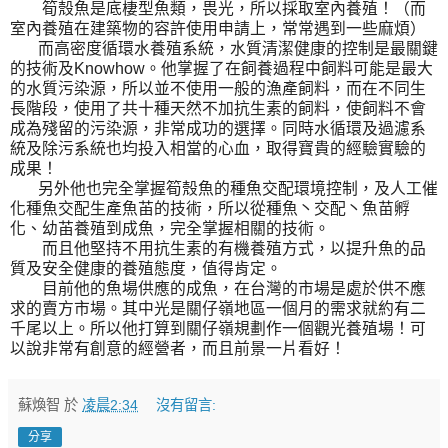
筍殼魚是底棲型魚類，畏光，所以採取室內養殖！（而
室內養殖在建築物的容許使用申請上，常常遇到一些麻煩）
而高密度循環水養殖系統，水質清潔健康的控制是最關鍵
的技術及Knowhow。他掌握了在飼養過程中飼料可能是最大
的水質污染源，所以並不使用一般的漁產飼料，而在不同生
長階段，使用了共十種天然不加抗生素的飼料，使飼料不會
成為殘留的污染源，非常成功的選擇。同時水循環及過濾系
統及除污系統也均投入相當的心血，取得寶貴的經驗實驗的
成果！
另外他也完全掌握筍殼魚的種魚交配環境控制，及人工催
化種魚交配生產魚苖的技術，所以從種魚丶交配丶魚苗孵
化、幼苖養殖到成魚，完全掌握相關的技術。
而且他堅持不用抗生素的有機養殖方式，以提升魚的品
質及安全健康的養殖態度，值得肯定。
目前他的魚場供應的成魚，在台灣的市場是處於供不應
求的賣方市場。其中光是關仔嶺地區一個月的需求就約有二
千尾以上。所以他打算到關仔嶺規劃作一個觀光養殖場！可
以說非常有創意的經營者，而且前景一片看好！
蘇煥智
於
凌晨2:34
沒有留言:
分享