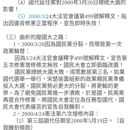
（4）國代延任案對2000年3月20日總統大選的
影響！
（5）2000/3
/24大法官會議第499號解釋文，指
出因違背修憲正當程序，宣告即時失效！
（三）曲折的廢國大之路：
1、2000/3/20因為國民黨分裂，而導致第一次
政黨輪替：
因為3/24大法官會議釋字499號解釋文，宣告第
五次修憲增修條文無效，國民大會立即面臨改選！
國民黨總統大選大敗，得票數居第三名，如果
國代選舉一舉行，宋楚瑜籌組新的政黨親民黨準備
投入大選，國民黨勢必更大的分裂，將更輸的更
慘。為了避免國民黨進一步潰敗，於是國丶民兩黨
再度合作修憲，將國民大會定位為任務型國代，國
民大會代表痛苦的宣吿自我醃割。
2、2000/4/24憲法第六次增修內容：
（1）第三屆國代任期至2000年5月19日。（自
我醃割條款）