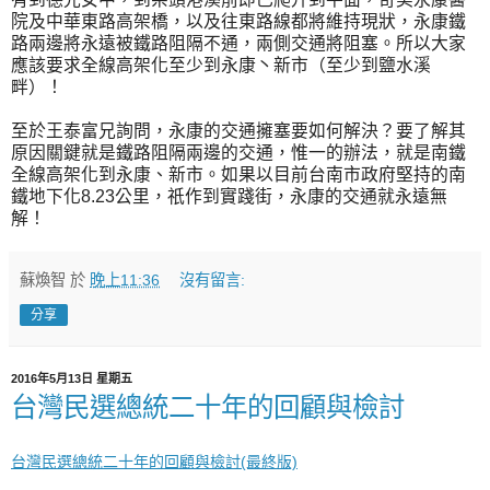
院及中華東路高架橋，以及往東路線都將維持現狀，永康鐵
路兩邊將永遠被鐵路阻隔不通，兩側交通將阻塞。所以大家
應該要求全線高架化至少到永康丶新市（至少到鹽水溪
畔）！
至於王泰富兄詢問，永康的交通擁塞要如何解決？要了解其
原因關鍵就是鐵路阻隔兩邊的交通，惟一的辦法，就是南鐵
全線高架化到永康、新市。如果以目前台南市政府堅持的南
鐵地下化8.23公里，祇作到實踐街，永康的交通就永遠無
解！
蘇煥智
於
晚上11:36
沒有留言:
分享
2016年5月13日 星期五
台灣民選總統二十年的回顧與檢討
台灣民選總統二十年的回顧與檢討(最終版)