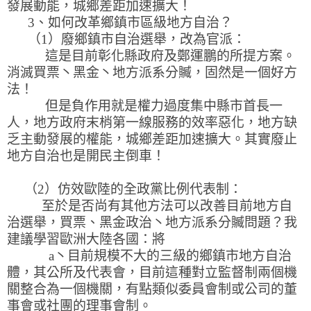
發展動能，城鄉差距加速擴大！
3、如何改革鄉鎮市區級地方自治？
（1）廢鄉鎮市自治選舉，改為官派：
這是目前彰化縣政府及鄭運鵬的所提方案。
消滅買票丶黑金丶地方派系分贓，固然是一個好方
法！
但是負作用就是權力過度集中縣市首長一
人，地方政府末梢第一線服務的效率惡化，地方缺
乏主動發展的權能，城鄉差距加速擴大。其實廢止
地方自治也是開民主倒車！
（2）仿效歐陸的全政黨比例代表制：
至於是否尚有其他方法可以改善目前地方自
治選舉，買票、黑金政治丶地方派系分贓問題？我
建議學習歐洲大陸各國：將
a丶目前規模不大的三級的鄉鎮市地方自治
體，其公所及代表會，目前這種對立監督制兩個機
關整合為一個機關，有點類似委員會制或公司的董
事會或社團的理事會制。