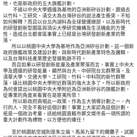
地，也是新政府的五大旗艦計劃。
不過以中央大學週邊為基地的亞洲新矽谷計劃，跟過去
以竹科丶工研究、清交大為台灣矽谷的説法產生衝突，不知
如何解釋？而且以台北內湖科為全球營運總部，以及新時代
的研發創新型園區與頂尖大學研究機構及生活機能的方便
性，造成台北都會區事實上已經是台灣研發創新產業的聚
落。
所以以桃園中央大學為基地作為亞洲矽谷計劃，這一個新
政府旗艦政策及建設計劃，與新時代創新產業特色及邏輯，
以及台灣科技產業歷史發展軌跡不符。
而且如果以研發創新能量及產業聚落而言，事實上中央大
學及週邊的研發能量，顯然與台大、中研院台北群聚落，及
清華大學丶交通大學丶工研院、竹科丶中科院的新竹群聚
落，遠比桃園中央大學附近群落的強大太多了。所以新政府
為何會提出以桃園中央大學附近為亞洲新矽谷的旗艦計劃，
從專業的角度來看實在是匪夷所思！
所以新政府高唱此一政策，作為五大領導計劃之一，內
行的人，完全不看好這個計劃！事實上
大家認為這個計劃，
祇是一個政治考量，送給桃園直轄市鄭文燦市長一項所謂的
重大計劃作為禮物，以方便他的連任！
至於桃園航空城則是朱立倫丶馬英九留下的爛攤子，試圖