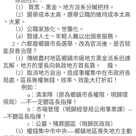
原因在於：
（1） 買票、黑金丶地方派系分贓把持。
（2）選舉成本太高，選舉公職的維持成本太高
丶大累。
（3）公職家族化丶世襲化。
（4）賢達人士丶年輕人難以出頭來服務。
2、六都廢鄉鎮市長選舉，改為官派後，是否就
能良善治理？
（1）傳統農村地區鄉鎮市級地方黑金派系迅速
瓦解，地方的里長向執政地方首長靠。 攏。
（2）取消地方自治，造成事權集中在市政府各
局處，區長無權無錢，效率丶效能大打折扣！
例如：
a：清潔隊（原為鄉鎮市長權限，現歸環
保局）---不一定聽區長指揮！
b：市場管理（現歸經發局公用事業課）--
--不聽區長指揮！
c：公墓丶殯葬園區（現歸民政局）
（3）權錢集中市中央----鄉鎮地區喪失地方主動