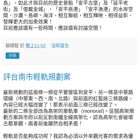
島」，如此才與目前的歷史景點「安平古堡」及「延平老
街」及「億載金城」，「安平商港」「安平漁港」的水岸空
間，沙灘丶島嶼丶海洋，相互聯結，相互輝映、相得益彰，
發輝更大的加乘效果！
目前應該還有一些時間，應該還有討論空間！
蘇煥智
於
晚上11:52
沒有留言:
分享
評台南市輕軌規劃案
最新規劃的這兩條一條從平實營區到安平，另一條是中華路
環線（中華東丶西丶南丶北路）與前面的紅藍綠三條路線，
內容已經大幅改變了！那表示前面三條已經改變了。
最新的二條全部改為高架的單軌車（monorail)。這個高架規
劃方案與市府以前反對南鐵全線高架化，認為高架化會破壞
古都景觀，兩者前後顯然自相矛盾！
輕軌是否能夠成功呢？我認為必須以外來觀光客的需求為優