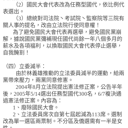
（2）國民大會代表改為任務型國代，依比例代
表選出。
（3）總統對司法院丶考試院丶監察院等三院有
關人事的提名，改由立法院行使同意權！
為了避免國民大會代表再選舉，避免國民黨崩
解，據說國民黨彌補現任國代尚餘一年八個多月的
薪水及各項福利，以換取國民大會代表停止選舉，
自我醃割！
（四）立委減半：
由於林義雄推動的立法委員減半的運動，給兩
黨帶來壓力，兩黨同意修憲。
2004年8月立法院提出憲法修正案，公告半年
後，2005年5/14選出任務型國代300名，6/7複決通
過憲法修正案。內容為：
1、廢除國民大會。
2、立法委員席次自第七屆起減為113席。選制
改為單一選區兩票制。不分區及僑選需有一半是女