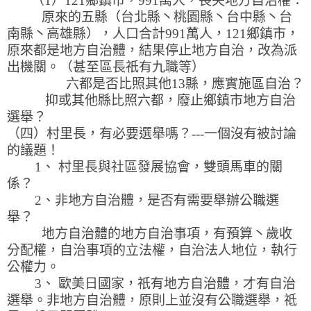
（1）121鄉鎮市，991萬人，喪失地方自治權：
原來的五縣（台北縣丶桃園縣丶台中縣丶台
南縣丶高雄縣），人口合計991萬人，121鄉鎮市，
原來都是地方自治體，結果停止地方自治，改為派
出機關。（甚至區長祇有九職等）
六都是否比照其他13縣，應實施區自治？
抑或其他縣比照六都，廢止鄉鎮市地方自治
選舉？
（四）村里長，有必要選舉嗎？---一個沒有被討論
的議題！
1、 村里長與社區發展協會，雙頭馬車的關
係？
2、非地方自治體，是否有需要舉辦公職選
舉？
地方自治體的地方自治事項，有預算丶歲收
分配權，自治事項的立法權，自治法人地位，執行
公權力。
3、 歐美日國家，祇有地方自治體，才有自治
選舉。非地方自治體，原則上並沒有公職選舉，祗