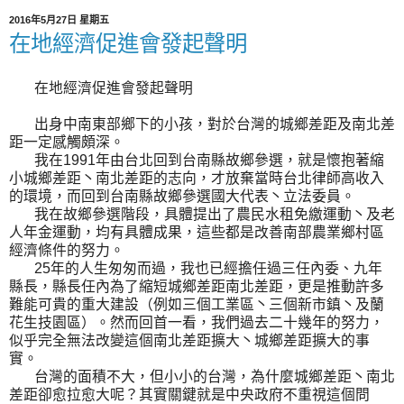
2016年5月27日 星期五
在地經濟促進會發起聲明
在地經濟促進會發起聲明
出身中南東部鄉下的小孩，對於台灣的城鄉差距及南北差
距一定感觸頗深。
我在1991年由台北回到台南縣故鄉參選，就是懷抱著縮
小城鄉差距丶南北差距的志向，才放棄當時台北律師高收入
的環境，而回到台南縣故鄉參選國大代表丶立法委員。
我在故鄉參選階段，具體提出了農民水租免繳運動丶及老
人年金運動，均有具體成果，這些都是改善南部農業鄉村區
經濟條件的努力。
25年的人生匆匆而過，我也已經擔任過三任內委、九年
縣長，縣長任內為了縮短城鄉差距南北差距，更是推動許多
難能可貴的重大建設（例如三個工業區丶三個新市鎮丶及蘭
花生技園區）。然而回首一看，我們過去二十幾年的努力，
似乎完全無法改變這個南北差距擴大丶城鄉差距擴大的事
實。
台灣的面積不大，但小小的台灣，為什麼城鄉差距丶南北
差距卻愈拉愈大呢？其實關鍵就是中央政府不重視這個問