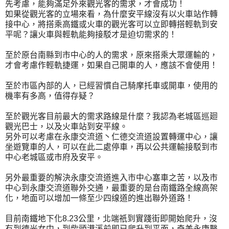
先考慮，能夠滿足外來觀光客的需求，才會成功！
如果從觀光客的立場來看，為什麼安平線沒有以火車站作轉
接中心，將搭乘高鐵或火車的觀光客可以立即轉搭輕軌到安
平呢？讓火車與輕軌能夠接駁才是迫切需求的！
至於原台南縣到市中心的人的需求，原來搭乘大眾運輸的，
才會考慮作輕軌捷運，如果自己開車的人，應該不會使用！
至於市區內部的人，已經習慣自己騎摩托車或開車，使用的
機率有多高，值得存疑？
至於觀光客目前最大的需求路線是什麼？我認為老城區巡廻
觀光巴士，以及火車站到安平線。
另外可以考慮在永康交流道丶仁德交流道設置轉運中心，讓
坐遊覽車的人，可以在此二處停車，再以公共運輸接駁到市
中心老城區或市府及安平。
另外最重要的解決永康交流道進入市中心塞車之苦，以及市
中心到永康交流道聯外交通，最重要的是台南鐵路全線高架
化，地面可以增加一條至少四缐道的進出聯外道路！
目前南鐵地下化8.23公里，北端祇到實踐街即開始爬升，沒
有到德光女中，到柴頭港溪前即已爬升到平面，奇美永康醫