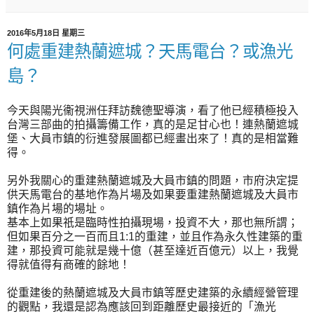
2016年5月18日 星期三
何處重建熱蘭遮城？天馬電台？或漁光
島？
今天與陽光衞視洲任拜訪魏德聖導演，看了他已經積極投入
台灣三部曲的拍攝籌備工作，真的是足甘心也！連熱蘭遮城
堡、大員市鎮的衍進發展圖都已經畫出來了！真的是相當難
得。
另外我關心的重建熱蘭遮城及大員市鎮的問題，市府決定提
供天馬電台的基地作為片場及如果要重建熱蘭遮城及大員市
鎮作為片場的場址。
基本上如果祇是臨時性拍攝現場，投資不大，那也無所謂；
但如果百分之一百而且1:1的重建，並且作為永久性建築的重
建，那投資可能就是幾十億（甚至達近百億元）以上，我覺
得就值得有商確的餘地！
從重建後的熱蘭遮城及大員市鎮等歷史建築的永續經營管理
的觀點，我還是認為應該回到距離歷史最接近的「漁光