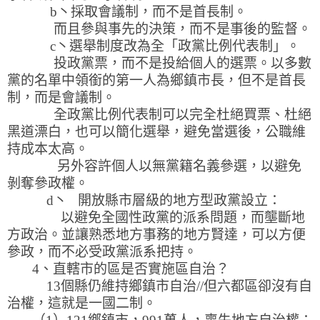
b丶採取會議制，而不是首長制。
而且參與事先的決策，而不是事後的監督。
c丶選舉制度改為全「政黨比例代表制」。
投政黨票，而不是投給個人的選票。以多數
黨的名單中領銜的第一人為鄉鎮市長，但不是首長
制，而是會議制。
全政黨比例代表制可以完全杜絕買票、杜絕
黑道漂白，也可以簡化選舉，避免當選後，公職維
持成本太高。
另外容許個人以無黨籍名義參選，以避免
剝奪參政權。
d丶 開放縣市層級的地方型政黨設立：
以避免全國性政黨的派系問題，而壟斷地
方政治。並讓熟悉地方事務的地方賢達，可以方便
參政，而不必受政黨派系把持。
4、直轄市的區是否實施區自治？
13個縣仍維持鄉鎮市自治//但六都區卻沒有自
治權，這就是一國二制。