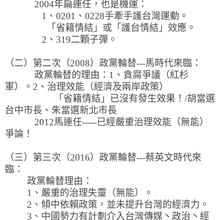
2004年扁連任，也是機運：
1、0201、0228手牽手護台灣運動。
「省籍情結」或「護台情結」效應。
2、319二顆子彈。
（二）第二次（2008）政黨輪替---馬時代來臨：
政黨輪替的理由：1、貪腐爭議（紅杉
軍）。2、治理效能（經濟及兩岸政策）
「省籍情結」已沒有發生效果！/胡當選
台中市長、朱當選新北市長
2012馬連任-----已經嚴重治理效能（無能）
爭論！
（三）第三次（2016）政黨輪替---蔡英文時代來
臨：
政黨輪替理由：
1、嚴重的治理失𩆜（無能）。
2、傾中依賴政策，並未提升台灣的經濟力。
3、中國勢力有計劃介入台灣傳媒丶政治丶經