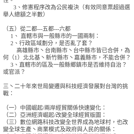
性。
3、修憲程序改為公民複決（有效同意票超過選
舉人總額之半數）
（五）從二都---五都---六都
1、 直轄市與一般縣市的一國兩制：
2、行政區域劃分，是否亂了套？
高雄縣市丶台南縣市丶台中縣市皆已合併，為
何（1）北北基丶新竹縣市丶嘉義縣市，不能合併？
3、直轄市的區及一般縣鄉鎮市是否維持自治？
或官派？
三丶二十年來世局變遷與科技經濟發展對台灣的挑
戰：
（一）中國崛起/兩岸經貿關係快速變化：
（二）亞洲經濟崛起/改變全球經貿版圖：
（三）數位網路科技改變全世界成為地球村，也改
變全球生產丶商業模式及政府與人民的關係：