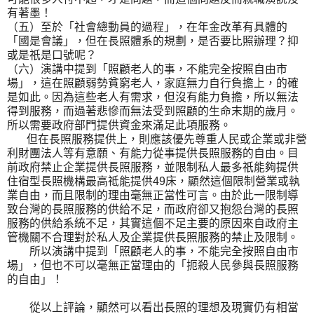
有著墨！
（五）至於「社會總動員的過程」，在年金改革有具體的
「國是會議」，但在長照體系的規劃，是否要比照辦理？抑
或是祇是口號呢？
（六）演講中提到「照顧老人的事，不能完全按照自由市
場」，這在照顧弱勢貧窮老人，家庭無力自行負擔上，的確
是如此。因為這些老人有需求，但沒有能力負擔，所以無法
得到服務，而過著悲慘而無法受到照顧的生命末期的歲月。
所以需要政府部門提供資金來滿足此項服務。
但在長照服務提供上，則應該優先尊重人民或企業或非營
利財團法人等有意願、有能力從事提供長照服務的自由。目
前政府禁止企業提供長照服務，並限制私人最多祇能夠提供
住宿型長照機構最高祗能提供49床，顯然這個限制營業或執
業自由，而且限制的理由毫無正當性可言。由於此一限制導
致台灣的長照服務的供給不足，而政府卻又抱怨台灣的長照
服務的供給系統不足，其實這個不足主要的原因來自政府主
管機關不合理對於私人及企業提供長照服務的禁止及限制。
所以演講中提到「照顧老人的事，不能完全按照自由市
場」，但也不可以毫無正當理由的「扼殺人民參與長照服務
的自由」！
從以上評論，顯然可以看出長照的理想及現實仍有相當