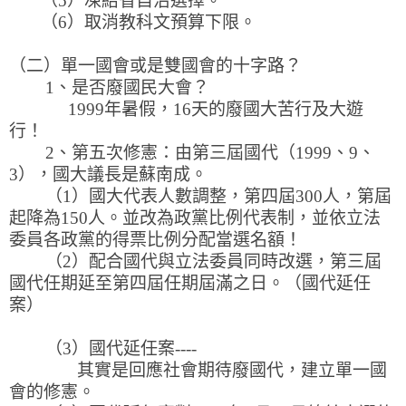
（5）凍結省自治選擇。
（6）取消教科文預算下限。
（二）單一國會或是雙國會的十字路？
1、是否廢國民大會？
1999年暑假，16天的廢國大苦行及大遊
行！
2、第五次修憲：由第三屆國代（1999、9、
3），國大議長是蘇南成。
（1）國大代表人數調整，第四屆300人，第屆
起降為150人。並改為政黨比例代表制，並依立法
委員各政黨的得票比例分配當選名額！
（2）配合國代與立法委員同時改選，第三屆
國代任期延至第四屆任期屆滿之日。（國代延任
案）
（3）國代延任案----
其實是回應社會期待廢國代，建立單一國
會的修憲。