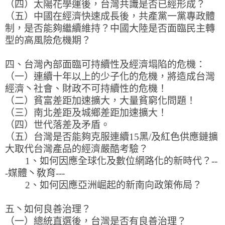
（四）太陽花學運後，台灣共識是否已經形成？
（五）中國在經濟快速成長後，共產黨一黨專政體
制，是否能夠繼續維持？中國大陸是否面臨民主轉
型的高風險危機期？
四、台灣內部面臨可持續性及經濟塌陷的危機：
（一）連續十年以上的少子化的危機，將造成台灣
經濟丶社會、財政不可持續性的危機！
（二）貧富差距加速擴大，大量貧窮化問題！
（三）南北差距及城鄉差距加速擴大！
（四）世代落差及矛盾。
（五）台灣是否能夠克服連續15黑/及紅色供應鏈擴
大取代台灣產品的經濟嚴酷考驗？
1、如何因應全球化及數位網路化的新時代？--
-媒體丶敎育---
2、如何因應亞洲崛起的新南向政策佈局？
五丶如何良善治理？
（一）總統直選後，台灣是否有良善治理？