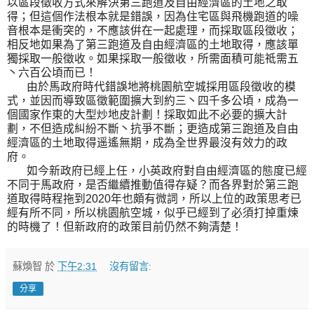
以區段徵收方式來解決第三跑道及自由經濟區的土地之取
得；但這個作法根本就是錯誤，因為住宅區與飛機跑道的噪
音根本是衝突的，不應該倂在一起處理，而採取區段徵收；
相反地如果為了第三跑道及自由經濟區的土地取得，應該單
獨採取一般徵收。如果採取一般徵收，所需面積可能祗需五
丶六百公頃而已！
由於馬政府時代錯誤地將桃園航空城採用區段徵收的模
式，並因而導致區徵範圍擴大到約三丶四千多公頃，成為一
個國家作東的大型炒地皮計劃！採取如此不必要的擴大計
劃，不但造成糾紛不斷丶抗爭不斷；更造成第三跑道及自由
經濟區的土地取得遥遙無期，成為全世界最沒有效力的政
府。
如今新政府已經上任，小英政府對自由經濟區的態度已經
不同于馬政府，是否繼續推動值得存疑？而各界對於第三跑
道取得時程拖到2020年也頗有微詞，所以上位的政策思考已
經有所不同，所以桃園航空城，似乎已經到了必須打掉重煉
的時機了！但新政府的政策目前仍然不夠清楚！
蘇煥智
於
下午2:31
沒有留言:
分享