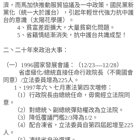
濟，而馬加快推動服貿協議及一中政策，國民黨新
黨化（統一大於護台），引起年輕世代強力抗中護
台的意識（太陽花學運）。
4、貧富差距擴大，大量貧窮化問題。
5、省籍情結漸消失，抗中護台共識成型！
二丶二十年來政治大事：
（一）1996國家發展會議：（12/23----12/28）
省虛級化/總統直接任命行政院長（不需國會
同意）/立法委員增為225人。
1、1997年六丶七月憲法第四次増修：
（1）行政院長由總統任命，毋需經立法院同
意。
（2）對總統丶副總統彈劾權改為立法院。
（3）降低覆議門檻2/3降為1/2。
（4）配合凍省，立法委員自第四屆起增至225
人。