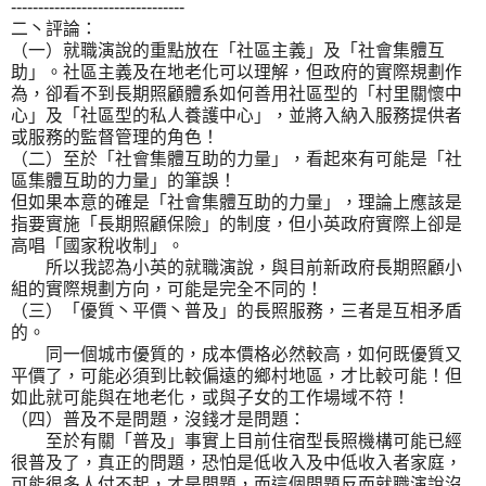
--------------------------------
二丶評論：
（一）就職演說的重點放在「社區主義」及「社會集體互
助」。社區主義及在地老化可以理解，但政府的實際規劃作
為，卻看不到長期照顧體系如何善用社區型的「村里關懷中
心」及「社區型的私人養護中心」，並將入納入服務提供者
或服務的監督管理的角色！
（二）至於「社會集體互助的力量」，看起來有可能是「社
區集體互助的力量」的筆誤！
但如果本意的確是「社會集體互助的力量」，理論上應該是
指要實施「長期照顧保險」的制度，但小英政府實際上卻是
高唱「國家稅收制」。
所以我認為小英的就職演說，與目前新政府長期照顧小
組的實際規劃方向，可能是完全不同的！
（三）「優質丶平價丶普及」的長照服務，三者是互相矛盾
的。
同一個城市優質的，成本價格必然較高，如何既優質又
平價了，可能必須到比較偏遠的鄉村地區，才比較可能！但
如此就可能與在地老化，或與子女的工作場域不符！
（四）普及不是問題，沒錢才是問題：
至於有關「普及」事實上目前住宿型長照機構可能已經
很普及了，真正的問題，恐怕是低收入及中低收入者家庭，
可能很多人付不起，才是問題，而這個問題反而就職演說沒