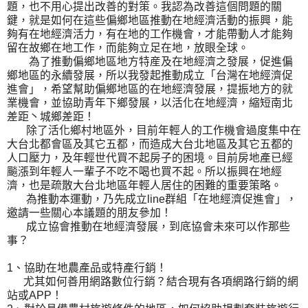
題，也不用心提出改善的對策。我認為改善這個問題的關
鍵，就是如何在這些偏鄉地區推動在地經濟活動的振興，能
夠有在地經濟活力，有在地的工作機會，才能帶動人才能夠
留在故鄉在地工作，而能夠立足在地，放眼全球。
為了推動偏鄉地區地方特産及在地經濟之發展，促進偏
鄉地區的永續發展，所以我發起推動成立「台灣在地經濟促
進會」，希望幫助偏鄉地區的在地經濟發展，提振地方的就
業機會，並協助青年下鄉發展，以活化在地經濟，縮短南北
差距丶城鄉差距！
除了活化鄉村地區外，目前年輕人的工作機會過度集中在
大台北都會區及其它五都，而造成大台北地區及其它五都的
人口壓力，及年輕世代買不起房子的困境。目前房地產已經
飈漲到年輕人一輩子不吃不喝也買不起。所以振興在地經
濟，也是疏散大台北地區年輕人居住的困難的重要策略。
為推動本運動，乃先成立line群組「在地經濟促進會」，
邀請一些關心本議題的朋友參加！
成立協會推動在地經濟發展，到底協會未來可以作那些
事？
1、協助在地農產品或特產行銷！
尤其如何善用網路數位行銷？結合現有各項網路行銷的網
站或APP！