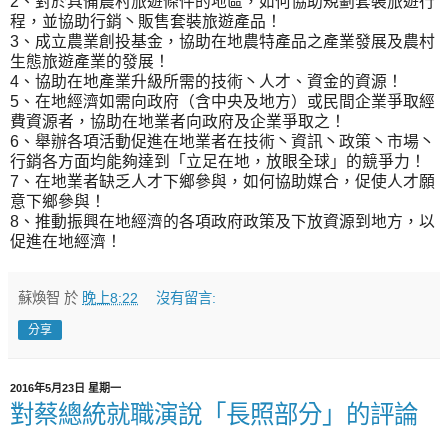
2、對於具備農村旅遊條件的地區，如何協助規劃套裝旅遊行
程，並協助行銷丶販售套裝旅遊產品！
3、成立農業創投基金，協助在地農特產品之產業發展及農村
生態旅遊產業的發展！
4、協助在地產業升級所需的技術丶人才、資金的資源！
5、在地經濟如需向政府（含中央及地方）或民間企業爭取經
費資源者，協助在地業者向政府及企業爭取之！
6、舉辦各項活動促進在地業者在技術丶資訊丶政策丶市場丶
行銷各方面均能夠達到「立足在地，放眼全球」的競爭力！
7、在地業者缺乏人才下鄉參與，如何協助媒合，促使人才願
意下鄉參與！
8、推動振興在地經濟的各項政府政策及下放資源到地方，以
促進在地經濟！
蘇煥智
於
晚上8:22
沒有留言:
分享
2016年5月23日 星期一
對蔡總統就職演說「長照部分」的評論