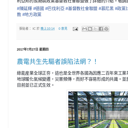
利亞邦的長期執政黨基督教社會聯盟做了詳細的介紹。敬請
#
陳延輝
#
德國
#
巴伐利亞
#
基督教社會聯盟
#
慕尼黑
#
政黨
教
#
地方政黨
張貼者：
IC
於
晚上10:14
0 意見
2017年7月27日 星期四
農電共生先驅者誤陷法網？！
綠能産業全球正夯，這也是全世界各國為因應二百年來工業
地球暖化氣候變遷，災害頻傳，而好不容易形成的共識。並於
目前並已正式生效。