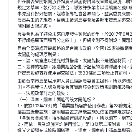
但在農委會開始開放各類農業設施得附屬設置綠能設施（農
規定太草率、執行缺乏整合，導致許多業者以溫網室名義申
事先沒有好好把關，媒體報導社會各界關心，監察委員來關
農電共生的先驅者，目前正遭遇農委會及各縣市農業局追查
施附屬太陽能板。
農委會也為了避免未來再度發生類似的紛爭，於2017年6月
不得超過屋頂面積百分之四十」，但網室則不得附設。問題
目前全臺灣處理最嚴格的是台南市政府（全國125家被撤銷者
太陽能的處理原則是：
一、溫、網室應以透光材質搭建，太陽能板不是透過材質，
二、栽種的植物，跟農業經營計劃所記載的栽種種類不同，
作農業設施容許使用審查辦法」第33條第二項廢止其許可。
由於台南市農業局承辦人員已經調農委會主辦科，所以這樣
則。不過我個人認為農委會其實應該負起政策規劃瑕疵及執
一、法規政策訂定的疏失：
（一）溫室、網室上面能否設太陽能板？
1、依據102年10月的「農業設施容許使用辦法」第28條
屬設置綠能設施；該附屬設置之綠能設施免依第四條規定提
「各類農業設施，得附屬設置綠能設施」，所以溫室、網室
2、而依「農業設施容許使用辦法」第13條第二項附表一「
透光之塑膠布或遮陰網搭建」。溫室、網室的申請基準與第