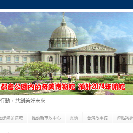
行動，共創美好未來
重建熱蘭遮城
推動新市政中心
真情
台灣故事館
蹲點築