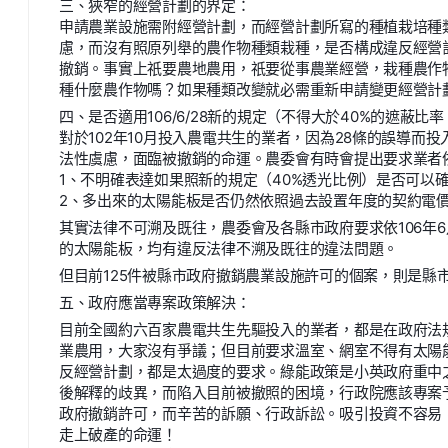
三、狹窄的經營計劃的界定：
申請農業設施需附經營計劃，而經營計劃所寫的種植栽培種
慮，而沒有照原列舉的農作物種類栽種，是否構成違反經營
撤銷。事實上祇要農地農用，祇要從事農業經營，栽種農作
種什麼農作物嗎？如果種類改變就必需重新申請變更經營計
四、是否適用106/6/28新的規定（不得大於40%的遮蔽比率
對於102年10月投入農電共生的業者，因為28條的誤導而
法性虞慮，面臨被撤銷的命運。農委會有時會提出要求業者依照
1、不明確表達如果照新的規定（40%透光比例）是否可以
2、多出來的太陽能板是否仍然依照過去設置年度的契約電
其實法律不可溯及既往，農委會及各縣市政府要求依106年6
的太陽能板，均有違反法律不溯及既往的違法問題。
但目前125件被縣市政府撤銷農業設施許可的個案，則是縣
五、政府應當專案政策解決：
目前全國約六百家農電共生先驅投入的業者，都是在政府法
業農用，大家沒有爭議；但目前要求溫室、網室不得有太陽
反經營計劃，都是太過度的要求。綠能政策是小英政府重中
後解釋的歧異，而陷入目前被撤照的困境，行政院應該專案
政府撤銷許可，而辛苦的訴願、行政訴訟。吸引投資不容易
走上破產的命運！