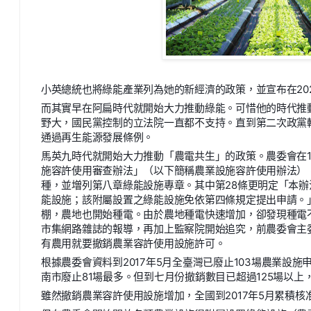
小英總統也將綠能產業列為她的新經濟的政策，並宣布在20
而其實早在阿扁時代就開始大力推動綠能。可惜他的時代推
野大，國民黨控制的立法院一直都不支持。直到第二次政黨輪
通過再生能源發展條例。
馬英九時代就開始大力推動「農電共生」的政策。農委會在1
施容許使用審查辦法」（以下簡稱農業設施容許使用辦法）
種，並増列第八章綠能設施專章。其中第28條更明定「本
能設施；該附屬設置之綠能設施免依第四條規定提出申請。
棚，農地也開始種電。由於農地種電快速增加，卻發現種電
市集網路雜誌的報導，再加上監察院開始追究，前農委會主
有農用就要撤銷農業容許使用設施許可。
根據農委會資料到2017年5月全臺灣已廢止103場農業設
南市廢止81場最多。但到七月份撤銷數目已超過125場以上，
雖然撤銷農業容許使用設施增加，全國到2017年5月累積核