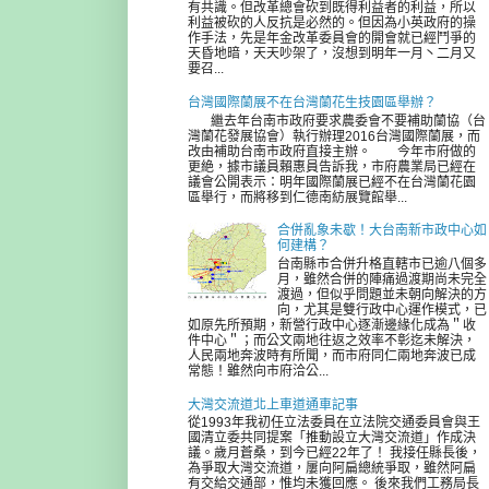
有共識。但改革總會砍到既得利益者的利益，所以
利益被砍的人反抗是必然的。但因為小英政府的操
作手法，先是年金改革委員會的開會就已經鬥爭的
天昏地暗，天天吵架了，沒想到明年一月丶二月又
要召...
台灣國際蘭展不在台灣蘭花生技園區舉辦？
繼去年台南市政府要求農委會不要補助蘭協（台
灣蘭花發展協會）執行辦理2016台灣國際蘭展，而
改由補助台南市政府直接主辦。 今年市府做的
更絶，據市議員賴惠員告訴我，市府農業局已經在
議會公開表示：明年國際蘭展已經不在台灣蘭花園
區舉行，而將移到仁德南紡展覽館舉...
合併亂象未歇！大台南新市政中心如
何建構？
台南縣市合併升格直轄市已逾八個多
月，雖然合併的陣痛過渡期尚未完全
渡過，但似乎問題並未朝向解決的方
向，尤其是雙行政中心運作模式，已
如原先所預期，新營行政中心逐漸邊緣化成為＂收
件中心＂；而公文兩地往返之效率不彰迄未解決，
人民兩地奔波時有所聞，而市府同仁兩地奔波已成
常態！雖然向市府洽公...
大灣交流道北上車道通車記事
從1993年我初任立法委員在立法院交通委員會與王
國清立委共同提案「推動設立大灣交流道」作成決
議。歲月蒼桑，到今已經22年了！ 我接任縣長後，
為爭取大灣交流道，屢向阿扁總統爭取，雖然阿扁
有交給交通部，惟均未獲回應。 後來我們工務局長