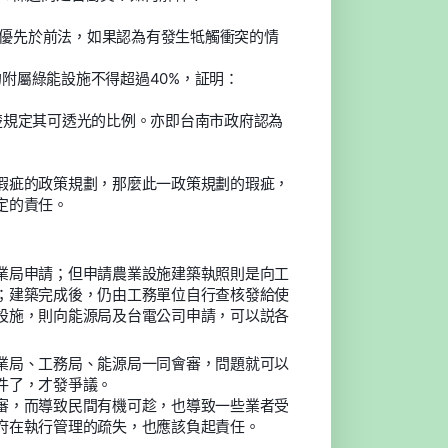
後法優先於前法，如果認為有發生牴觸衝突的情
的附屬綠能設施不得超過40%，証明：
楚規定其可透光的比例。亦即台南市政府認為
瑕疵的政策規劃，那麼此一政策規劃的瑕疵，
定的責任。
業局申請；但申請農業設施建築執照則是向工
；建築完成後，仍由工務單位自行查核發給使
設施，則向能源局及台電公司申請，可以説各
業局、工務局、能源局一同會審，問題就可以
件了，才發爭議。
審，而導致民間有機可趁，也導致一些業者受
府在執行管理的疏失，也應該負起責任。