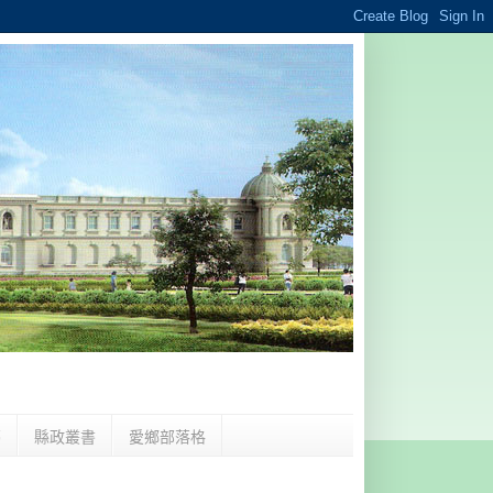
夢
縣政叢書
愛鄉部落格