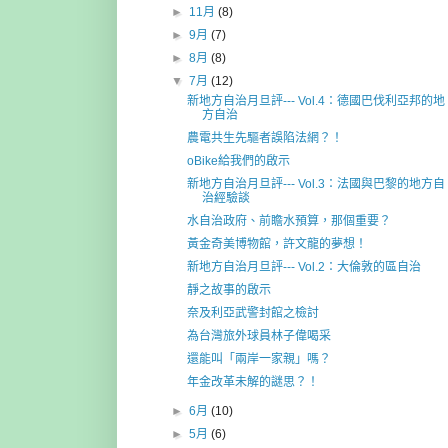
►
11月
(8)
►
9月
(7)
►
8月
(8)
▼
7月
(12)
新地方自治月旦評--- Vol.4：德國巴伐利亞邦的地
方自治
農電共生先驅者誤陷法網？！
oBike給我們的啟示
新地方自治月旦評--- Vol.3：法國與巴黎的地方自
治經驗談
水自治政府、前瞻水預算，那個重要？
黃金奇美博物館，許文龍的夢想！
新地方自治月旦評--- Vol.2：大倫敦的區自治
靜之故事的啟示
奈及利亞武警封館之檢討
為台灣旅外球員林子偉喝采
還能叫「兩岸一家親」嗎？
年金改革未解的謎思？！
►
6月
(10)
►
5月
(6)