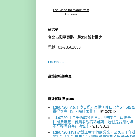
Live video for mobile from
Ustream
研究室
台北市和平東路一段216號七樓之一
電話 : 02-23661030
Facebook
蘇煥智粉絲專頁
蘇煥智噗浪 plurk
ade0720 早安！今日遊九寨溝。昨日已有5、6位團
員得到高山症，嘔吐頭暈！
- 9/13/2013
ade0720 王金平假處分經台北地院核准，這也是一
件司法震撼。後續爭戰精彩可期！這也是台灣司法
不可輕忽的存在地位！
- 9/13/2013
ade0720 says 針對王金平假處分案，國民黨下午提
出抗告！抗告理由：1、撤銷黨員資格的紛爭是政黨