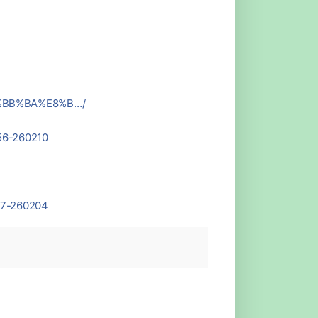
E5%BB%BA%E8%B…/
56-260210
77-260204