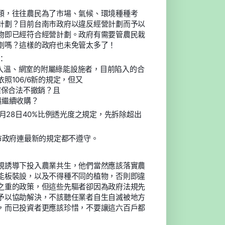
類，往往農民為了市場、氣候、環境種種考
計劃？目前台南市政府以違反經營計劃而予以
物即已經符合經營計劃。政府有需要管農民栽
劃嗎？這樣的政府也未免管太多了！
：
投入溫、網室的附屬綠能設施者，目前陷入的合
106/6新的規定，但又
確保合法不撤銷？且
價繼續收購？
月28日40%比例透光度之規定，先拆除超出
市政府連最新的規定都不遵守。
規誘導下投入農業共生，他們當然應該落實農
能板裝設，以及不得種不同的植物，否則即違
之重的政策，但這些先驅者卻因為政府法規先
予以協助解決，不該聽任業者自生自滅被地方
，而已投資者更應該珍惜，不要讓這六百戶都