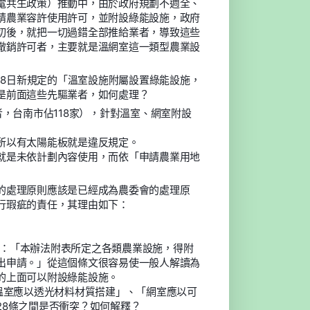
電共生政策）推動中，由於政府規劃不週全、
請農業容許使用許可，並附設綠能設施，政府
切後，就把一切過錯全部推給業者，導致這些
撤銷許可者，主要就是溫網室這一類型農業設
28日新規定的「溫室設施附屬設置綠能設施，
是前面這些先驅業者，如何處理？
，台南市佔118家），針對溫室、網室附設
所以有太陽能板就是違反規定。
就是未依計劃內容使用，而依「申請農業用地
的處理原則應該是已經成為農委會的處理原
行瑕疵的責任，其理由如下：
規定：「本辦法附表所定之各類農業設施，得附
出申請。」從這個條文很容易使一般人解讀為
的上面可以附設綠能設施。
溫室應以透光材料材質搭建」、「網室應以可
28條之間是否衝突？如何解釋？