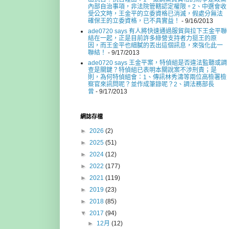
內部自治事項，非法院管轄認定權限。2、中選會收
受公文時，王金平的立委資格已消滅，假處分無法
確保王的立委資格，已不具實益！
- 9/16/2013
ade0720 says 有人將快速通過服貿與拉下王金平聯
結在一起，正是目前許多綠營支持者力挺王的原
因，而王金平也細膩的丟出這個訊息，來強化此一
聯結！
- 9/17/2013
ade0720 says 王金平案，特偵組是否違法監聽或調
查是關鍵？特偵組已表明本關說案不涉刑責；是
則，為何特偵組會：1、傳訊林秀濤等兩位高檢署檢
察官來訊問呢？並作成筆錄呢？2、調法務部長
曾
- 9/17/2013
網誌存檔
►
2026
(2)
►
2025
(51)
►
2024
(12)
►
2022
(177)
►
2021
(119)
►
2019
(23)
►
2018
(85)
▼
2017
(94)
►
12月
(12)