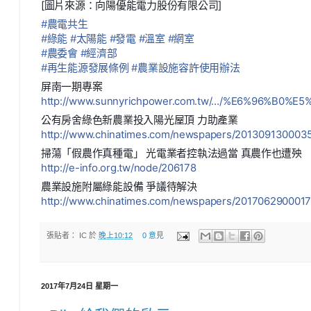
[圖片來源：向陽優能電力股份有限公司]
#
農電共生
#
綠能
#
太陽能
#
發電
#
溫室
#
網室
#
農委會
#
經濟部
#
再生能源發展條例
#
農業設施容許使用辦法
屏南一期專案
http://www.sunnyrichpower.com.tw/…/%E6%96%B0%
公有房舍綠色新農業投入陽光屋頂 力助產業
http://www.chinatimes.com/newspapers/201309130003
掃蕩「假農作真種電」 光電業者控執法過當 真農作也遭殃
http://e-info.org.tw/node/206178
農業設施附屬綠能設備 爭議待解決
http://www.chinatimes.com/newspapers/201706290001
張貼者：
IC
於
晚上10:12
0 意見
2017年7月24日 星期一