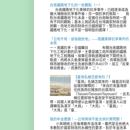
台南鐵路地下化的一些觀點（一）
台南鐵路地下化東移的抗爭事件，已經逐漸成為
繼大埔徵收抗爭事件後，另一個抗爭的焦點。 我
對台南鐵路地下化本身，從擔任台南縣長時就一直
有不同的觀點；基本上我認為在台灣國家財政日趨
困難，而地方政府財政也日趨困窘下，堅持台南市
鐵路地下化，並不是一個明智的選擇！...
「公地不用，卻強徵民地」-----南鐵東移抗爭事件的
本質
一丶南鐵抗爭，全國矚目 有關台南鐵路地
下化工程計劃的抗爭，主要是鐵工局所規劃的鐵路
地下化工程路線，捨棄在原軌道路線地下開挖永久
軌道，而將永久軌東移最多達30公尺，而導致因東
移而被徵收的地主及被拆遷戶共407戶，成立「反東
移自救會」，而激烈抗爭。 二丶...
【臺灣名稱怎麼來的？】
「臺灣」名稱怎麼來的，維基百科是
這樣的解釋的： 「來自於南臺灣原
住民族西拉雅族的台窩灣社
（Taioan/Taivoan/Tayouan），此名
稱位置即現今臺南安平地區附近一
帶，荷蘭人來臺時便以此稱呼臺灣，並隨漢人以音
譯轉寫為漢字「大員」、「大苑」、「臺員」、
「大灣」或「臺...
我的年金遭遇！---公保勞保不能合併計算問題！
小英總統上任後推動年金改革，雖然是全民絶大
多數對於國家財政的永續性的要求，對於年金改革