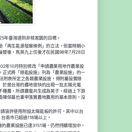
25年臺灣達到非核家園的目標。
動「再生能源發展條例」的立法，但當時朝小
替後，馬英九上任後才在民國98年7月28日
02年10月特別修改「申請農業用地作農業設
，正式將「綠能設施」列為「農業設施」的一
辦法附表所定之各類農業設施，得附屬設置綠
」於是台灣的農地很快的出現一批太陽光電
不種農，所謂農電共生成為晃子，經過上下游
委陳保基也重申落實農地農用的基本原則，沒
施申請容許使用附設太陽能板的許可，其中以台
台南市已超過118場以上。
准的農業設施已達3151場，仍然持續增加中。