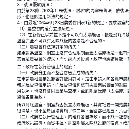
3、後法優於前法：
由於第28條（102年）是後法，附表1的內容是舊法，依
形，也應該適用新法的規定。
4、由最近106年6月28日農委會附表1新的規定，要求溫室
（1）農委會的確有立法疏忽。
（2）在新修正以前並不是不可以有太陽能板。祇是沒有清
溫室完全不可以有太陽能板的説法是不合理的。
（二）農委會有法規訂定的疏失：
如果認為溫室、網室上沒有合理限制而蓋太陽能板是一個有
其實是農委會的疏失，而引誘人民投資，政府也應該負起一
二、政府在執行管理上的瑕疵：
（一）政府分工而不整合會審造成的疏失：
在申請農地農業設施容許使用許可，是由申請人向各縣市農
務局建管單位申請，而建管單位也沒有與農業局會審的制度
用執照，也沒有會同農業局查核。至於附屬綠能（太陽能）
單位各自為政。
所以到底溫室、網室能否設置太陽能板，其實祇要一開始農
很淸楚，也不至於辦法實施了快二年，全國都已經五、六百
（二）政府在執行管理上，的確有各自為政，而不能一起會
政府政策誤導，而從事溫、網室附屬太陽能設施的投資。政