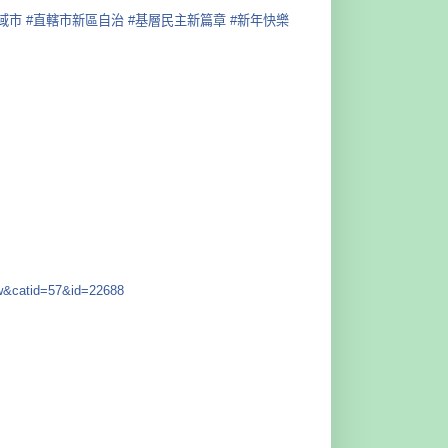
域市
#直轄市新區自治
#基層民主新篇章
#新年快樂
&catid=57&id=22688