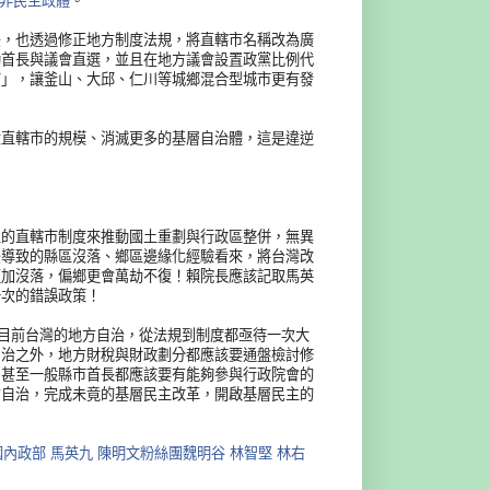
或非民主政體
。
後，也透過修正地方制度法規，將直轄市名稱改為廣
動首長與議會直選，並且在地方議會設置政黨比例代
市」，讓釜山、大邱、仁川等城鄉混合型城市更有發
大直轄市的規模、消滅更多的基層自治體，這是違逆
主的直轄市制度來推動國土重劃與行政區整併，無異
後導致的縣區沒落、鄉區邊緣化經驗看來，將台灣改
更加沒落，偏鄉更會萬劫不復！賴院長應該記取馬英
一次的錯誤政策！
目前台灣的地方自治，從法規到制度都亟待一次大
自治之外，地方財稅與財政劃分都應該要通盤檢討修
，甚至一般縣市首長都應該要有能夠參與行政院會的
方自治，完成未竟的基層民主改革，開啟基層民主的
國內政部
馬英九
陳明文粉絲團
魏明谷
林智堅
林右