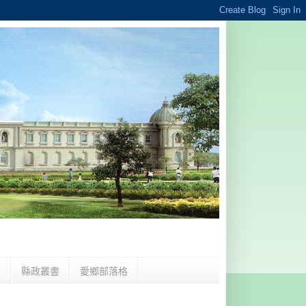
夢
縣政叢書
愛鄉部落格