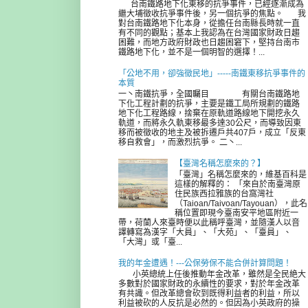
台南鐵路地下化東移的抗爭事件，已經逐漸成為
繼大埔徵收抗爭事件後，另一個抗爭的焦點。 我
對台南鐵路地下化本身，從擔任台南縣長時就一直
有不同的觀點；基本上我認為在台灣國家財政日趨
困難，而地方政府財政也日趨困窘下，堅持台南市
鐵路地下化，並不是一個明智的選擇！...
「公地不用，卻強徵民地」-----南鐵東移抗爭事件的
本質
一丶南鐵抗爭，全國矚目 有關台南鐵路地
下化工程計劃的抗爭，主要是鐵工局所規劃的鐵路
地下化工程路線，捨棄在原軌道路線地下開挖永久
軌道，而將永久軌東移最多達30公尺，而導致因東
移而被徵收的地主及被拆遷戶共407戶，成立「反東
移自救會」，而激烈抗爭。 二丶...
【臺灣名稱怎麼來的？】
「臺灣」名稱怎麼來的，維基百科是
這樣的解釋的： 「來自於南臺灣原
住民族西拉雅族的台窩灣社
（Taioan/Taivoan/Tayouan），此名
稱位置即現今臺南安平地區附近一
帶，荷蘭人來臺時便以此稱呼臺灣，並隨漢人以音
譯轉寫為漢字「大員」、「大苑」、「臺員」、
「大灣」或「臺...
我的年金遭遇！---公保勞保不能合併計算問題！
小英總統上任後推動年金改革，雖然是全民絶大
多數對於國家財政的永續性的要求，對於年金改革
有共識。但改革總會砍到既得利益者的利益，所以
利益被砍的人反抗是必然的。但因為小英政府的操