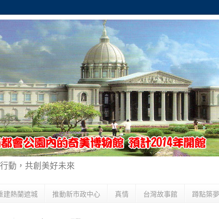
行動，共創美好未來
重建熱蘭遮城
推動新市政中心
真情
台灣故事館
蹲點築