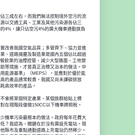
。
概
佔三成左右，而我們無法控制境外空污的流
染源以交通工具、
工業及其他污染源各佔三
的4%，讓只佔空污4%的廣大機
車通勤族負
確
實改善我國空氣品質；多管齊下、協力並進
力業、道路揚塵及
製造業是國內五個佔比超過
餐飲業的油煙控管、減少大型
路面、工地營
補助等措施，才是真正治標又治本的做法。中
耗用
能源基準」（MEPS），並應對於優於能
較高的產品通常較
貴，我國又尚未課碳排放
能耗高效率的産品。
會
不會將某個特定產業、某個族群給貼上標
對在現階段復徵1
50CC以下機車牌照稅。
減
少機車污染最根本的做法。政府每年花費大
仍低？我認為，關
鍵在於沒有廣設充電站。現
其他縣市及重點通勤道路上充電站
仍然稀少。