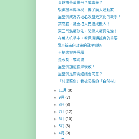
直轄市是萬靈丹？或毒藥？
復徵機車牌照稅，傷了廣大通勤族
里整併成為古地名及歷史文化的殺手！
築高牆，祗會把人民逼成敵人！
東三門濫權執法，恐傷人權與法治！
在萬人抗爭中，看見溝通誠意的重要
驚!! 新南向政策的戰略撤退
王炳忠案件評釋
是改制，或消滅
里整併加速偏鄉衰敗！
里整併是否需經議會同意？
「村里整併」看被忽視的「自然村」
►
11月
(8)
►
9月
(7)
►
8月
(8)
►
7月
(12)
►
6月
(10)
►
5月
(6)
►
4月
(9)