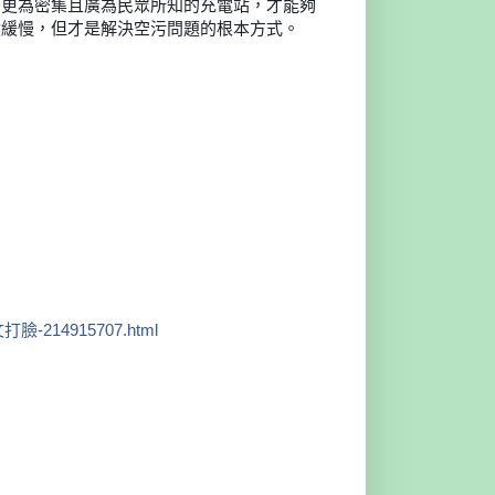
有更為密集且廣為民眾所知的充電站，才能夠
然緩慢
，但才是解決空污問題的根本方式。
-214915707
.html