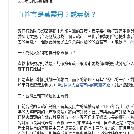
2017年12月29日 星期五
直轄市是萬靈丹？或毒藥？
近日行政院長賴清德提出均衡台灣的政策，表示將推動行政
區重劃
委陳明文提出台灣應該改為七個直轄市，彰化縣長魏明谷也
提出廢
害的萬靈丹，但是此種反民主背景與內涵的的直轄市，可能
是
#一
一、為何大家都想要升格直轄市？
直轄市按照現行法規，的確擁有較一般縣市更為優越的財政
分配與
轄市有其原因。
但是直轄市制度強調一條鞭由上而下的治理，有其官僚化的
一面，
和市府權威無形擴大，
#容易擴大直轄市內的城鄉差距
，對於城鄉混
二、台灣直轄市的反民主背景
目前台灣的直轄市制度，有其反民主的威權背景。1967
年台北市升格
年的大陸時期的〈市組織法〉將兩市升格。台北
市與高雄市升格為
運動火車頭的台北市與高雄市一夕之間不但少了
選舉市長的權利，
的鄉鎮市長與代表會。直轄市一直到1994年
直轄市自治法通過，才
看來直轄市的基層民主只完成表象，仍然有
未竟全功之處！而且目
內部的自治制度，對許多城鄉混合區與偏鄉
的居民造成諸多問題！