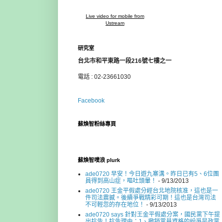
Live video for mobile from
Ustream
研究室
台北市和平東路一段216號七樓之一
電話 : 02-23661030
Facebook
蘇煥智粉絲專頁
蘇煥智噗浪 plurk
ade0720 早安！今日遊九寨溝。昨日已有5、6位團
員得到高山症，嘔吐頭暈！
- 9/13/2013
ade0720 王金平假處分經台北地院核准，這也是一
件司法震撼。後續爭戰精彩可期！這也是台灣司法
不可輕忽的存在地位！
- 9/13/2013
ade0720 says 針對王金平假處分案，國民黨下午提
出抗告！抗告理由：1、撤銷黨員資格的紛爭是政黨