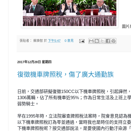
圖片
張貼者：
蘇煥智
於
下午5:47
0 意見
2017年12月28日 星期四
復徵機車牌照稅，傷了廣大通勤族
日前，交通部研擬復徵150CC以下機車牌照稅，引起譁
然，
1306萬輛，佔了所有
機車近95%；作為日常生活及上班上
弱勢騎士。
早在1995年時，立法院審查牌照稅法案時，院會意見認
為機
以下機
車牌照稅訂為零並通過，當時我也是時任的支持立
下機車牌照稅呢？
按交通部說法，是要使國內行動汙染源