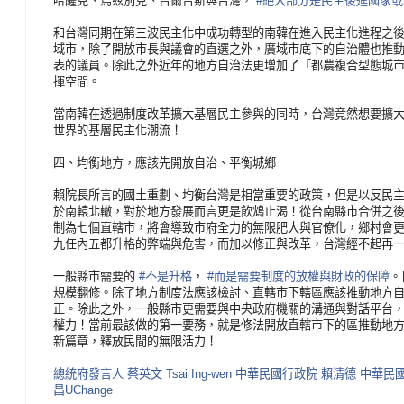
哈薩克、烏茲別克、吉爾吉斯與台灣，
#絕大部分是民主後進國家
和台灣同期在第三波民主化中成功轉型的南韓在進入民主化
進程之
域市，除了開放市長與議會的直選之外，廣域市底下的自治
體也推
表的議員。除此之外近年的地方自治法更增加了「都農複合
型態城
揮空間。
當南韓在透過制度改革擴大基層民主參與的同時，台灣竟然
想要擴
世界的基層民主化潮流！
四、均衡地方，應該先開放自治、平衡城鄉
賴院長所言的國土重劃、均衡台灣是相當重要的政策，但是
以反民
於南轅北轍，對於地方發展而言更是飲鴆止渴！從台南縣市
合併之
制為七個直轄市，將會導致市府全力的無限肥大與官僚化，
鄉村會
九任內五都升格的弊端與危害，而加以修正與改革，台灣經
不起再
一般縣市需要的
#不是升格
，
#而是需要制度的放權與財政的保障
。
規模翻
修。除了地方制度法應該檢討、直轄市下轄區應該推動地方
正。除
此之外，一般縣市更需要與中央政府機關的溝通與對話平台
權力！
當前最該做的第一要務，就是修法開放直轄市下的區推動地
新篇章
，釋放民間的無限活力！
總統府發言人
蔡英文 Tsai Ing-wen
中華民國行政院
賴清德
中華民
昌UChange