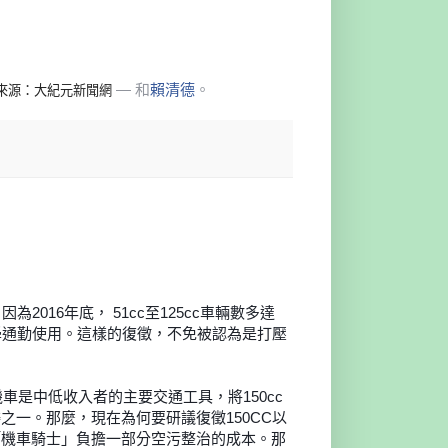
— 和
賴清德
。
來源：大紀元新聞網
因為2016年底， 51cc至125cc車輛數多達
學通勤使用。這樣的
復徵，不免被認為是打壓
車是中低收入者的主要交通工具，將150cc
委之一。
那麼，現在為何要研議復徵150CC以
「機車騎士」負擔一
部分空污整治的成本。那