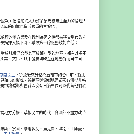
分配款，但增加的人力許多是考核無生產力的管理人
床架屋的組織也造成嚴重的官僚化；
以處理的地方業務在改制為區之後都被移交到市政府
區長指揮大幅下降，導致第一線服務效能降低；
，對於城鄉混合型甚至於鄉村型的地區，都有甚多不
、產業、文化、城市發展均缺乏在地動能而自生自
市制度之上
，導致後來升格為直轄市的台中市、新北
預算和市府
權威，舊縣區與偏鄉地區都沒有獲得升格
法規卻讓偏
鄉與舊縣區沒有自治單位可以代替他們發
強調地方分權、草根民主的時代，各國無不盡力改革
俄羅斯、寮國、摩爾多瓦、烏克蘭、越南、土庫曼、