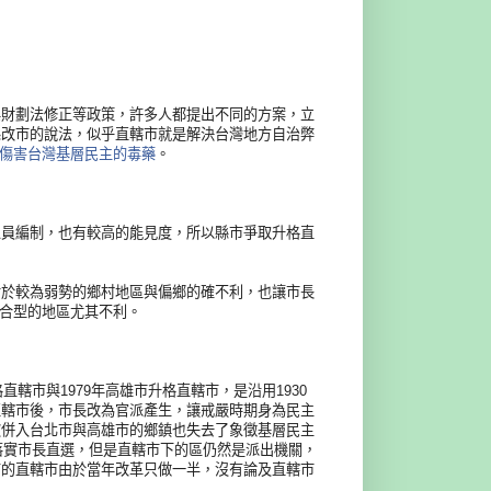
與財劃法修正等政策，許多人都提出不同的方案，立
縣改市的說法，似乎直轄市就是解決台灣地方自治弊
劑傷害台灣基層民主的毒藥
。
人員編制，也有較高的能見度，所以縣市爭取升格直
對於較為弱勢的鄉村地區與偏鄉的確不利，也讓市長
合型的地區尤其不利。
直轄市與1979年高雄市升格直轄市，是沿
用1930
直轄市後，市長改為官派產生，讓戒嚴時
期身為民主
被併入台北市與高雄市的鄉鎮也失去了象
徵基層民主
落實市長直選，但是直轄市下的區仍
然是派出機關，
前的直轄市由於當年改革只做一半，
沒有論及直轄市