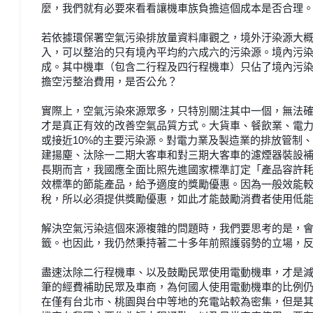
麼，我們就有必要來看看讓機車族
負擔這個成本是否合理
若依據環保署空氣污染排放量資料庫觀之，境外汙染源大
入，可以整治的
只有境內平均約六成六的污染源。境內污
成。其中機車（包含二行程及四行
程機車）只佔了境內污染
擔空污整治費用，是否公允？
實際上，空氣污染來源眾多，只特別關注其中一個，無法
才是真正有效的
改善空氣品質方式。大貨車、餐飲業、電
或接近10%的主要污染源。對
電力業及製造業的排放管制、
建揚塵、汰除一二期大客車和對三期大客車的
濾煙器裝設
長
期而言，我國應全面比照先進國家標準訂定「產品容許
效標準的節能產
品，給予適度的獎勵優惠。因為一般效能
稅，所以必須提供獎勵優惠，如此
才能鼓勵消費者使用低
解決空氣污染這個來源複雜的問題時，我們要思考的是，
籤。也因此，我仍
然秉持著二十多年前照護弱勢的立場，反
盡速汰除二行程機車、以及鼓勵民眾使用電動機車，才是
筆的經費補助民
眾及車商，為何國人使用電動機車的比例
在僅有台北市、桃園與台中等地
的充電站較為密集，但是