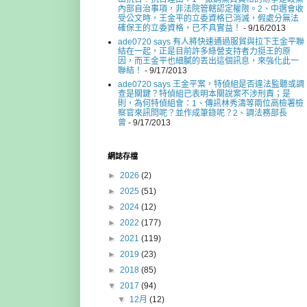
內部自治事項，非法院管轄認定權限。2、中選會收
受公文時，王金平的立委資格已消滅，假處分無法
確保王的立委資格，已不具實益！
- 9/16/2013
ade0720 says 有人將快速通過服貿與拉下王金平聯
結在一起，正是目前許多綠營支持者力挺王的原
因，而王金平也細膩的丟出這個訊息，來強化此一
聯結！
- 9/17/2013
ade0720 says 王金平案，特偵組是否違法監聽或調
查是關鍵？特偵組已表明本關說案不涉刑責；是
則，為何特偵組會：1、傳訊林秀濤等兩位高檢署檢
察官來訊問呢？並作成筆錄呢？2、調法務部長
曾
- 9/17/2013
網誌存檔
►
2026
(2)
►
2025
(51)
►
2024
(12)
►
2022
(177)
►
2021
(119)
►
2019
(23)
►
2018
(85)
▼
2017
(94)
▼
12月
(12)