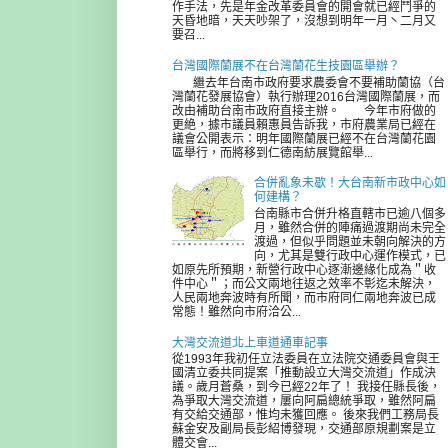
作手法，先是年金改革委員會的開會就已經鬥爭的
天昏地暗，天天吵架了，沒想到明年一月丶二月又
要召...
台灣國際蘭展不在台灣蘭花生技園區舉辦？
繼去年台南市政府要求農委會不要補助蘭協（台
灣蘭花發展協會）執行辦理2016台灣國際蘭展，而
改由補助台南市政府直接主辦。 今年市府做的
更絶，據市議員賴惠員告訴我，市府農業局已經在
議會公開表示：明年國際蘭展已經不在台灣蘭花園
區舉行，而將移到仁德南紡展覽館舉...
合併亂象未歇！大台南新市政中心如
何建構？
台南縣市合併升格直轄市已逾八個多
月，雖然合併的陣痛過渡期尚未完全
渡過，但似乎問題並未朝向解決的方
向，尤其是雙行政中心運作模式，已
如原先所預期，新營行政中心逐漸邊緣化成為＂收
件中心＂；而公文兩地往返之效率不彰迄未解決，
人民兩地奔波時有所聞，而市府同仁兩地奔波已成
常態！雖然向市府洽公...
大灣交流道北上車道通車記事
從1993年我初任立法委員在立法院交通委員會與王
國清立委共同提案「推動設立大灣交流道」作成決
議。歲月蒼桑，到今已經22年了！ 我接任縣長後，
為爭取大灣交流道，屢向阿扁總統爭取，雖然阿扁
有交給交通部，惟均未獲回應。 後來我們工務局長
蘇金安及副局長彭紹博發現，交通部原規劃案是立
體交會...