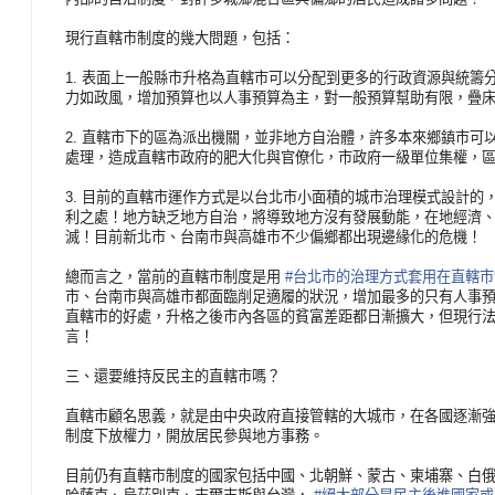
現行直轄市制度的幾大問題，包括：
1. 表面上一般縣市升格為直轄市可以分配到更多的行政資源與
統籌
力
如政風，增加預算也以人事預算為主，對一般預算幫助有限
，疊
2. 直轄市下的區為派出機關，並非地方自治體，許多本來鄉鎮
市可
處
理，造成直轄市政府的肥大化與官僚化，市政府一級單位集
權，
3. 目前的直轄市運作方式是以台北市小面積的城市治理模式設
計的
利
之處！地方缺乏地方自治，將導致地方沒有發展動能，在地
經濟
滅！
目前新北市、台南市與高雄市不少偏鄉都出現邊緣化的危機
！
總而言之，當前的直轄市制度是用
#台北市的治理方式套用在直轄
市、台南市與高雄
市都面臨削足適履的狀況，增加最多的只有人事
直轄市的好處，升
格之後市內各區的貧富差距都日漸擴大，但現行
言！
三、還要維持反民主的直轄市嗎？
直轄市顧名思義，就是由中央政府直接管轄的大城市，在各
國逐漸
制度下放權力，開放居民參與地方事務。
目前仍有直轄市制度的國家包括中國、北朝鮮、蒙古、柬埔
寨、白