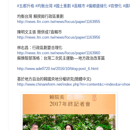
#五都升格
#均衡台灣
#國土重劃
#直轄市
#偏鄉邊緣化
#官僚化
#廣
均衡台灣 賴揆拋行政區重劃
http://news.ltn.com.tw/
news/focus/paper/1163955
陳明文主張 簡併成7直轄市
http://news.ltn.com.tw/
news/focus/paper/1163956
林右昌：行政區劃要合理化
http://news.ltn.com.tw/
news/focus/paper/1163960
蘇煥智部落格：台灣二次民主運動----地方政治改革篇
http://www.ade0720.tw/
2016/10/blog-post_6.html
基於地方自治的韓國央地分權研究(簡體中文)
http://
www.chinareform.net/
index.php?m=content&c=index
&a=show