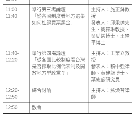
11:00-
舉行第三場論壇
主持人：施正鋒教
11:40
「從各國制度看地方選舉
授
如何杜絕買票黑金」
發表人：邱秉瑜先
生、簡赫琳教授、
吳勁毅博士、王皓
平博士
11:40-
舉行第四場論壇
主持人：王業立教
12:20
「從各國比較制度看台灣
授
是否採取比例代表制及開
發表人：賴中強律
放地方型政黨？」
師、黃建龍博士、
葉紘麟研究員
12:20-
綜合討論
主持人：蘇煥智律
12:50
師
12:50
散會