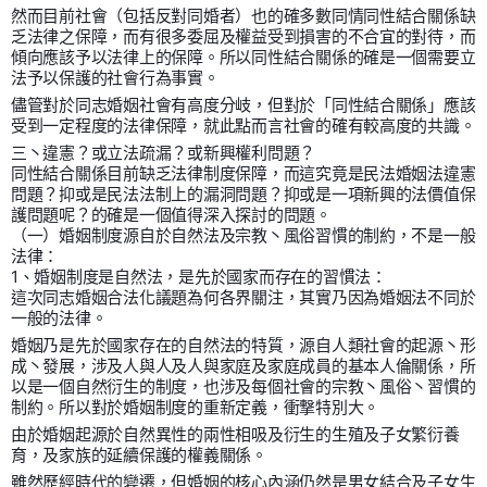
然而目前社會（包括反對同婚者）也的確多數同情同性結合關係缺
乏法律之保障，而有很多委屈及權益受到損害的不合宜的對待，而
傾向應該予以法律上的保障。所以同性結合關係的確是一個需要立
法予以保護的社會行為事實。
儘管對於同志婚姻社會有高度分岐，但對於「同性結合關係」應該
受到一定程度的法律保障，就此點而言社會的確有較高度的共識。
三丶違憲？或立法疏漏？或新興權利問題？
同性結合關係目前缺乏法律制度保障，而這究竟是民法婚姻法違憲
問題？抑或是民法法制上的漏洞問題？抑或是一項新興的法價值保
護問題呢？的確是一個值得深入探討的問題。
（一）婚姻制度源自於自然法及宗教丶風俗習慣的制約，不是一般
法律：
1、婚姻制度是自然法，是先於國家而存在的習慣法：
這次同志婚姻合法化議題為何各界關注，其實乃因為婚姻法不同於
一般的法律。
婚姻乃是先於國家存在的自然法的特質，源自人類社會的起源丶形
成丶發展，涉及人與人及人與家庭及家庭成員的基本人倫關係，所
以是一個自然衍生的制度，也涉及每個社會的宗教丶風俗丶習慣的
制約。所以對於婚姻制度的重新定義，衝撃特別大。
由於婚姻起源於自然異性的兩性相吸及衍生的生殖及子女繁衍養
育，及家族的延續保護的權義關係。
雖然歷經時代的變遷，但婚姻的核心內涵仍然是男女結合及子女生