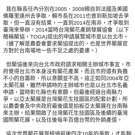
我在縣長任內分別在2005、2008親自到法國及美國
佛羅里達州去爭取，賴市長在2011也曾到新加坡去爭
取，但一直沒有結果，一直到2014在南非，才爭取到
臺灣來舉辦。2014當時台灣蘭花產銷發展協會（以下
簡稱蘭協，TOGA)提出的申請展覽城市是以台北市。
（據了解是農委會要求蘭協提出的，也是世界蘭展官
方對於台南場地一些不足之處的憂慮。）
但蘭協後來向台北市政府請求相關主辦城市事宜，市
府覺得台北市本身沒有蘭花產業，而且市府還有負擔
不小的自籌款，所以意願並不高。這正如同2004年亞
太蘭花展，雖然申請時的主辦城市也是以台北市名義
申請，當時彰化縣也有意願，但最後經過台南縣力
爭，以亞太蘭展是台灣蘭花生技園區的配套計劃，所
以農委會及中央政府最後還是拍板亞太蘭展在台南縣
來主辦。結果開啟了台灣蘭花生技園區及後續的臺灣
國際蘭花展，以及往後每年百億台幣的外銷產值。
這次世界蘭花展是經過前後四次10年的爭取，才能夠