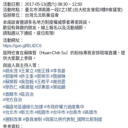
活動日期： 2017-05-13(週六) 08:30 ~ 12:50
活動地點： 臺北市濟南路一段2之1號 (台大校友會館3樓B會議室)
協辦單位： 台灣北北新巢協會
本座談會邀請多名地方制度權威學者專家與談，
歡迎有興趣的朋友，線上報名以及活動細節，
請點選以下連結，座位有限!
活動網址：
https://goo.gl/BL82C6
屆時也會在蘇煥智（Huan-Chih Su）的粉絲專頁安排現場直播，提
供大家獻上參與。
與談人與主持人等：
#
趙永茂
#
王業立
#
施正鋒
#
李長晏
#
郭瑞坤
#
許主峯
#
郭榮宗
#
簡赫琳
#
蘇煥智
#
吳勁毅
#
王皓平
#
謝邑霆
#
廖西仁
#
黃建龍
#
邱秉瑜
#
葉紘麟
#
直轄市
#
區自治
#
地方自治
#
偏遠地區邊緣化加速
#
市政府權力過度集中
#
台北市
#
新北市
#
桃園市
#
台中市
#
台南市
#
高雄市
#
選制改革
#
委員會制
#
政黨比例代表制_國際比較制度
參考資料：