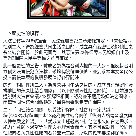
一丶歷史性的解釋：
大法官釋字748號宣告：民法親屬篇第二章婚姻規定，「未使相同
性別二人，得為經營共同生活之目的，成立具有親密性及排他性之
永久結合關係，於此範圍內，與憲法第22條保障人民婚姻自由及
第7條保障人民平等權之意旨有違。
此一歷史性的宣告，贊成者認為是台灣人權的一大步。但反對者則
宣稱大法官侵犯立法權，破壞傳統倫理價值，並要求本案要全民公
投。而使本案的後續發展值得各界關注。
的確「相同性別二人，為經營共同生活之目的，成立具有親密性及
排他性的永久性結合關係」（以下簡稱同性結合關係），目前法界
通説與大法官會議748號解釋相同，認為並不適用婚姻法之關係，
而導致同性結合關係缺乏如異性戀婚姻制度的保障。
二丶「同性結合關係」應受法律保障，社會有一定共識：
釋字748號解釋理由書13認為同性結合關係「攸關人格健全發展與
人性尊嚴之維護」，「就成立上述親密丶排他之永久結合之需求丶
能力丶意願丶渴望等生理與心理因素而言，其不可或缺性，於同性
性傾向者與異性性傾向者間並無二致」所以的確需要法律保障。