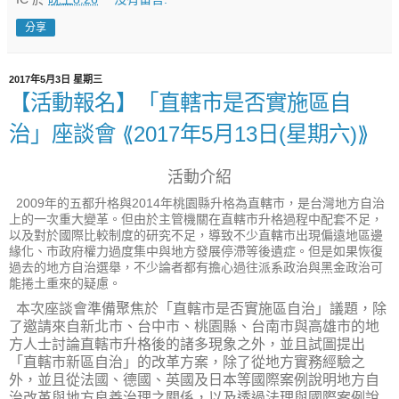
分享
2017年5月3日 星期三
【活動報名】「直轄市是否實施區自
治」座談會 ⟪2017年5月13日(星期六)⟫
活動介紹
2009年的五都升格與2014年桃園縣升格為直轄市，是台灣地方自治
上的一次重大變革。但由於主管機關在直轄市升格過程中配套不足，
以及對於國際比較制度的研究不足，導致不少直轄市出現偏遠地區邊
緣化、市政府權力過度集中與地方發展停滯等後遺症。但是如果恢復
過去的地方自治選舉，不少論者都有擔心過往派系政治與黑金政治可
能捲土重來的疑慮。
本次座談會準備聚焦於「直轄市是否實施區自治」議題，除
了邀請來自新北市、台中市、桃園縣、台南市與高雄市的地
方人士討論直轄市升格後的諸多現象之外，並且試圖提出
「直轄市新區自治」的改革方案，除了從地方實務經驗之
外，並且從法國、德國、英國及日本等國際案例說明地方自
治改革與地方良善治理之關係，以及透過法理與國際案例說