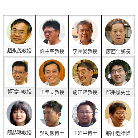
趙永茂教授
許主峯教授
李長晏教授
廖西仁鄉長
郭瑞坤教授
王業立教授
施正鋒教授
邱秉瑜先生
簡赫琳教授
吳勁毅博士
王皓平博士
賴中強律師