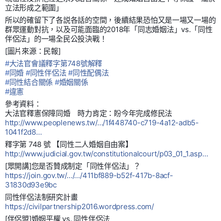
立法形成之範圍」
所以的確留下了各説各話的空間，後續結果恐怕又是一場又一場的
群眾運動對抗，以及可能面臨的2018年「同志婚姻法」vs.「同性
伴侶法」的一場全民公投決戰！
[圖片來源：民報]
#
大法官會議釋字第748號解釋
#
同婚
#
同性伴侶法
#
同性配偶法
#
同性結合關係
#
婚姻關係
#
違憲
參考資料：
大法官釋憲保障同婚 時力肯定：盼今年完成修民法
http://www.peoplenews.tw/…/1f448740-c719-4a12-adb5-
1041f2d8…
釋字第 748 號 【同性二人婚姻自由案】
http://www.judicial.gov.tw/constitutionalcourt/p03_01_1.asp…
[眾開講]您是否贊成制定「同性伴侶法」？
https://join.gov.tw/…/…/411bf889-b52f-417b-8acf-
31830d93e9bc
同性伴侶法制研究計畫
https://civilpartnership2016.wordpress.com/
[伴侶盟]婚姻平權 vs. 同性伴侶法