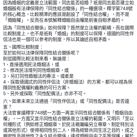
因為婚姻的定義是立法範圍，同志能否結婚？祇是同志能否建立如
婚姻般有法律保障的「同性結合關係」的一種選項。釋字第748號
的核心概念，比較精準的應該是創設了「同性結合權」，而不是
「婚姻權」。反而在本號解釋婚姻自由權是前後自相矛盾的。
因為「同性結合關係」如何保障？既然是立法權的範疇，而在國際
比較制度上，也不是祇有「婚姻」的制度可以保障，德國的同性伴
侶法也是一個可以參考的制度，所以其論述自相矛盾。
五丶國際比較制度：
至於如何以法律保障同性結合關係呢？
則從國際比較法制來看，無論是：
1、直接適用民法婚姻法，或
2、修改民法增列同性婚姻章，或
3、另訂同性婚姻法的專法，或者是
4、採取德國式的同性伴侶法（非婚姻法）的方案，都可以視為保
障同性配偶權利義務的可行方案。
5、另外或採取「同性配偶法」亦非不可。
六丶如果未來立法通過「同性伴侶法」或「同性配偶法」是否違
憲？
大法官會議釋字748號一方面一再宣示同性結合關係有「婚姻自由
權」，一方面又宣示同性結合關係是立法權的範圍，又明示「至以
何種形式（例如修正婚姻章丶於民法親屬編另立專章丶制定特別法
或其他形式）使得相同性別二人，得為經營共同生活之目的，成之
親密性及排他性之永久結合關係，達成婚姻自由之平等保護，屬於