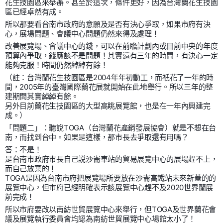
花生技園區來舉辦。甚至於這次，條件更好，因為台灣蘭花生技園
區已經卓然有成。
所以那要看台南市政府的意願及是否有決心爭取，如果市府有決
心，展場問題、會議中心問題仍然來得及處理！
改善展覽場、會議中心的錢，可以在前瞻計劃內或目前中央的年度
預算內爭取，錢應該不是問題！其實還有三年的時間，有決心一定
能夠克服！時間仍然綽綽有餘！
（註：台灣蘭花生技園區是2004年年初動工，而祇花了一年的時
間，2005年的臺灣國際蘭花展就開始在此地舉行。所以三年的整
建期間其實綽綽有餘。
另外目前蘭花生技園區的大型高眺展覽館，也是在一年內興建完
成。）
「問題二」：聽說TOGA（台灣蘭花產銷發展協會）就是不想在台
南，而找到台中。如果是這樣，那市長去爭取還有用嗎？
答：不是！
是台南市政府市長自己説沙崙車站的貿易展覽中心的展場趕不上，
而自己放棄的！
TOGA是因為台南市府把展覽場所要放在沙崙高鐵站未來新蓋的的
展覽中心，但市府已經明確表示該展覽中心趕不及2020世界蘭展
前完成！
所以市府要改以南紡世貿展覽中心來舉行，但TOGA及世界蘭花會
議及展覽執行委員會均認為南紡世貿展覽中心場館太小了！