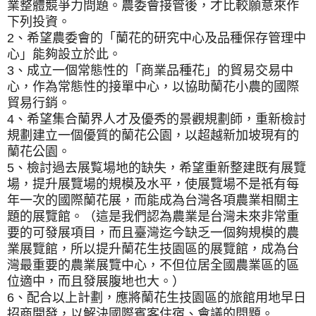
業整體競爭力問題。農委會接管後，才比較願意來作
下列投資。
2、希望農委會的「蘭花的研究中心及品種保存管理中
心」能夠設立於此。
3、成立一個常態性的「商業品種花」的貿易交易中
心，作為常態性的接單中心，以協助蘭花小農的國際
貿易行銷。
4、希望集合蘭界人才及優秀的景觀規劃師，重新檢討
規劃建立一個優質的蘭花公園，以超越新加坡現有的
蘭花公園。
5、檢討過去展覧場地的缺失，希望重新整建既有展覽
場，提升展覽場的規模及水平，使展覽場不是祇有每
年一次的國際蘭花展，而能成為台灣各項農業相關主
題的展覽館。（這是我們認為農業是台灣未來非常重
要的可發展項目，而且臺灣迄今缺乏一個夠規模的農
業展覽館，所以提升蘭花生技園區的展覽館，成為台
灣最重要的農業展覽中心，不但位居全國農業區的區
位適中，而且發展腹地也大。）
6、配合以上計劃，應將蘭花生技園區的旅館用地早日
招商開發，以解決國際賓客住宿、會議的問題。