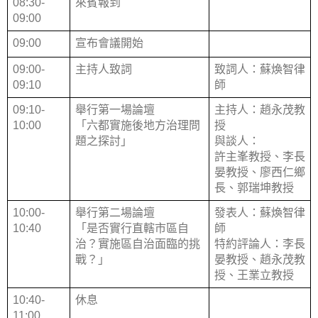
08:30-
來賓報到
09:00
09:00
宣布會議開始
09:00-
主持人致詞
致詞人：蘇煥智律
09:10
師
09:10-
舉行第一場論壇
主持人：趙永茂教
10:00
「六都實施後地方治理問
授
題之探討」
與談人：
許主峯教授、李長
晏教授、廖西仁鄉
長、郭瑞坤教授
10:00-
舉行第二場論壇
發表人：蘇煥智律
10:40
「是否實行直轄市區自
師
治？實施區自治面臨的挑
特約評論人：李長
戰？」
晏教授、趙永茂教
授、王業立教授
10:40-
休息
11:00