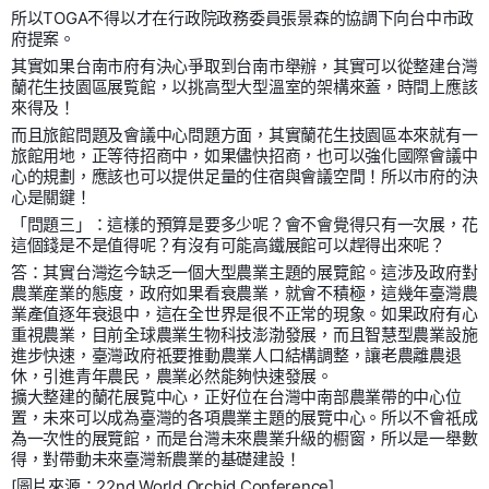
所以TOGA不得以才在行政院政務委員張景森的協調下向台中市政
府提案。
其實如果台南市府有決心爭取到台南市舉辦，其實可以從整建台灣
蘭花生技園區展覧館，以挑高型大型溫室的架構來蓋，時間上應該
來得及！
而且旅館問題及會議中心問題方面，其實蘭花生技園區本來就有一
旅館用地，正等待招商中，如果儘快招商，也可以強化國際會議中
心的規劃，應該也可以提供足量的住宿與會議空間！所以市府的決
心是關鍵！
「問題三」：這樣的預算是要多少呢？會不會覺得只有一次展，花
這個錢是不是值得呢？有沒有可能高鐵展館可以趕得出來呢？
答：其實台灣迄今缺乏一個大型農業主題的展覽館。這涉及政府對
農業産業的態度，政府如果看衰農業，就會不積極，這幾年臺灣農
業產值逐年衰退中，這在全世界是很不正常的現象。如果政府有心
重視農業，目前全球農業生物科技澎渤發展，而且智慧型農業設施
進步快速，臺灣政府祇要推動農業人口結構調整，讓老農離農退
休，引進青年農民，農業必然能夠快速發展。
擴大整建的蘭花展覧中心，正好位在台灣中南部農業帶的中心位
置，未來可以成為臺灣的各項農業主題的展覽中心。所以不會祇成
為一次性的展覽館，而是台灣未來農業升級的櫉窗，所以是一舉數
得，對帶動未來臺灣新農業的基礎建設！
[圖片來源：22nd World Orchid Conference]