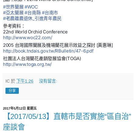
#
世界蘭展
#
WOC
#
亞太蘭展
#
台南縣
#
台南市
#
老農離農退休_引進青年農民
參考資料：
22nd World Orchid Conference
http://www.woc22.com/
2005 台灣國際蘭展及機場蘭花展示效益之探討 [黃惠琳]
http://book.tndais.gov.tw/RBulletin/47-6.pdf
社團法人台灣蘭花產銷發展協會(TOGA)
http://www.toga.org.tw/
IC
於
下午1:26
沒有留言:
分享
2017年5月12日 星期五
【2017/05/13】直轄市是否實施“區自治”
座談會