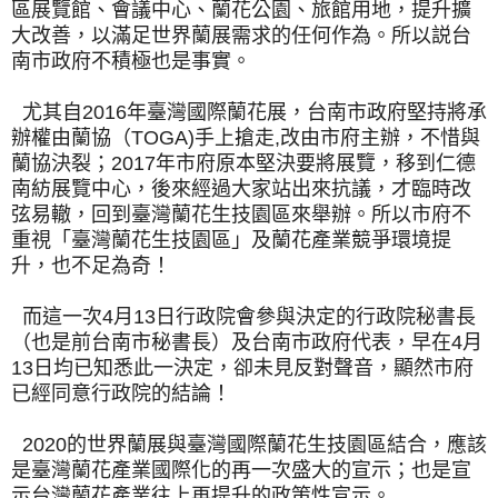
區展覽館、會議中心、蘭花公園、旅館用地，提升擴
大改善，以滿足世界蘭展需求的任何作為。所以説台
南市政府不積極也是事實。
尤其自2016年臺灣國際蘭花展，台南市政府堅持將承
辦權由蘭協（TOGA)手上搶走,改由市府主辦，不惜與
蘭協決裂；2017年市府原本堅決要將展覽，移到仁德
南紡展覽中心，後來經過大家站出來抗議，才臨時改
弦易轍，回到臺灣蘭花生技園區來舉辦。所以市府不
重視「臺灣蘭花生技園區」及蘭花產業競爭環境提
升，也不足為奇！
而這一次4月13日行政院會參與決定的行政院秘書長
（也是前台南市秘書長）及台南市政府代表，早在4月
13日均已知悉此一決定，卻未見反對聲音，顯然市府
已經同意行政院的結論！
2020的世界蘭展與臺灣國際蘭花生技園區結合，應該
是臺灣蘭花產業國際化的再一次盛大的宣示；也是宣
示台灣蘭花產業往上再提升的政策性宣示。