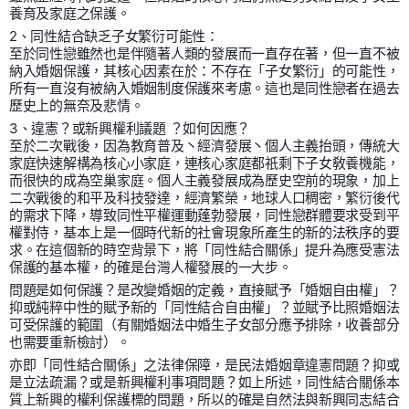
養育及家庭之保護。
2、同性結合缺乏子女繁衍可能性：
至於同性戀雖然也是伴隨著人類的發展而一直存在著，但一直不被
納入婚姻保護，其核心因素在於：不存在「子女繁衍」的可能性，
所有一直沒有被納入婚姻制度保護來考慮。這也是同性戀者在過去
歷史上的無奈及悲情。
3、違憲？或新興權利議題 ？如何因應？
至於二次戰後，因為教育普及丶經濟發展丶個人主義抬頭，傳統大
家庭快速解構為核心小家庭，連核心家庭都祇剩下子女敎養機能，
而很快的成為空巢家庭。個人主義發展成為歷史空前的現象，加上
二次戰後的和平及科技發達，經濟繁榮，地球人口稠密，繁衍後代
的需求下降，導致同性平權運動蓬勃發展，同性戀群體要求受到平
權對侍，基本上是一個時代新的社會現象所產生的新的法秩序的要
求。在這個新的時空背景下，將「同性結合關係」提升為應受憲法
保護的基本權，的確是台灣人權發展的一大步。
問題是如何保護？是改變婚姻的定義，直接賦予「婚姻自由權」？
抑或純粹中性的賦予新的「同性結合自由權」？並賦予比照婚姻法
可受保護的範圍（有關婚姻法中婚生子女部分應予排除，收養部分
也需要重新檢討）。
亦即「同性結合關係」之法律保障，是民法婚姻章違憲問題？抑或
是立法疏漏？或是新興權利事項問題？如上所述，同性結合關係本
質上新興的權利保護標的問題，所以的確是自然法與新興同志結合