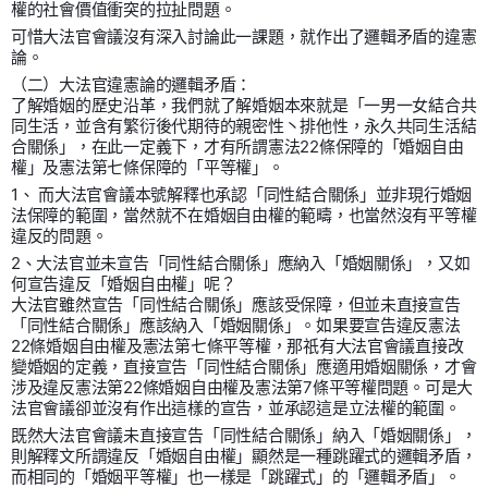
權的社會價值衝突的拉扯問題。
可惜大法官會議沒有深入討論此一課題，就作出了邏輯矛盾的違憲
論。
（二）大法官違憲論的邏輯矛盾：
了解婚姻的歷史沿革，我們就了解婚姻本來就是「一男一女結合共
同生活，並含有繁衍後代期待的親密性丶排他性，永久共同生活結
合關係」，在此一定義下，才有所謂憲法22條保障的「婚姻自由
權」及憲法第七條保障的「平等權」。
1、 而大法官會議本號解釋也承認「同性結合關係」並非現行婚姻
法保障的範圍，當然就不在婚姻自由權的範疇，也當然沒有平等權
違反的問題。
2、大法官並未宣告「同性結合關係」應納入「婚姻關係」，又如
何宣告違反「婚姻自由權」呢？
大法官雖然宣告「同性結合關係」應該受保障，但並未直接宣告
「同性結合關係」應該納入「婚姻關係」。如果要宣告違反憲法
22條婚姻自由權及憲法第七條平等權，那祇有大法官會議直接改
變婚姻的定義，直接宣告「同性結合關係」應適用婚姻關係，才會
涉及違反憲法第22條婚姻自由權及憲法第7條平等權問題。可是大
法官會議卻並沒有作出這樣的宣告，並承認這是立法權的範圍。
既然大法官會議未直接宣告「同性結合關係」納入「婚姻關係」，
則解釋文所謂違反「婚姻自由權」顯然是一種跳躍式的邏輯矛盾，
而相同的「婚姻平等權」也一樣是「跳躍式」的「邏輯矛盾」。