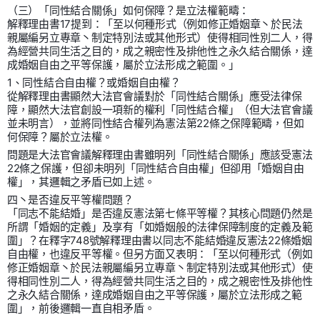
（三）「同性結合關係」如何保障？是立法權範疇：
解釋理由書17提到：「至以何種形式（例如修正婚姻章丶於民法
親屬編另立專章丶制定特別法或其他形式）使得相同性別二人，得
為經營共同生活之目的，成之親密性及排他性之永久結合關係，達
成婚姻自由之平等保護，屬於立法形成之範圍。」
1、同性結合自由權？或婚姻自由權？
從解釋理由書顯然大法官會議對於「同性結合關係」應受法律保
障，顯然大法官創設一項新的權利「同性結合權」（但大法官會議
並未明言），並將同性結合權列為憲法第22條之保障範疇，但如
何保障？屬於立法權。
問題是大法官會議解釋理由書雖明列「同性結合關係」應該受憲法
22條之保護，但卻未明列「同性結合自由權」但卻用「婚姻自由
權」，其邏輯之矛盾已如上述。
四丶是否違反平等權問題？
「同志不能結婚」是否違反憲法第七條平等權？其核心問題仍然是
所謂「婚姻的定義」及享有「如婚姻般的法律保障制度的定義及範
圍」？在釋字748號解釋理由書以同志不能結婚違反憲法22條婚姻
自由權，也違反平等權。但另方面又表明：「至以何種形式（例如
修正婚姻章丶於民法親屬編另立專章丶制定特別法或其他形式）使
得相同性別二人，得為經營共同生活之目的，成之親密性及排他性
之永久結合關係，達成婚姻自由之平等保護，屬於立法形成之範
圍」，前後邏輯一直自相矛盾。