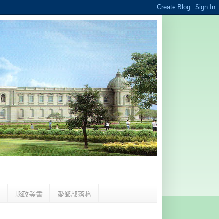
夢
縣政叢書
愛鄉部落格