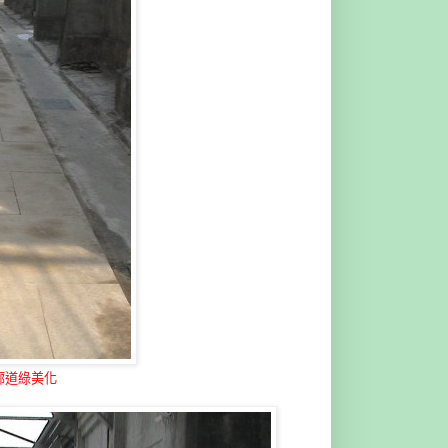
廊道綠美化