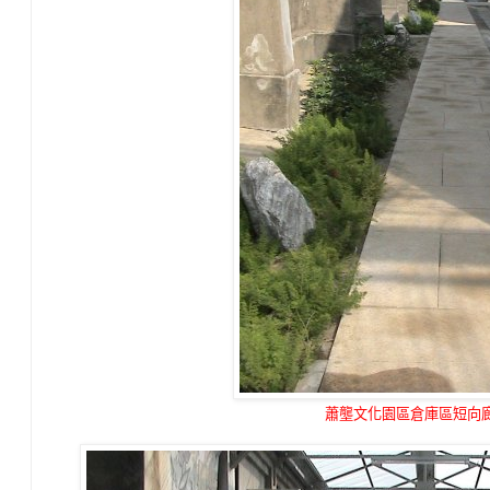
蕭壟文化園區倉庫區短向