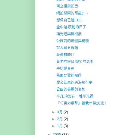
阿立祖與祀壺
網拍鳳梨的可能(一)
想像自己是CEO
全中運‧感動的日子
鎂光燈與機械展
公廁前的驚嚇與驚嘆
詩人與五線譜
愛還有缺口
蒼老的容顏,微笑的溫柔
牛奶變奏曲
黑面琵鷺的鄉愁
愛文芒果的跨海飛行夢
公園的美麗與哀愁
平凡,淹沒在一堆平凡裡
『巧克力重擊』讓我年輕20歲！
►
3月
(2)
►
2月
(2)
►
1月
(3)
►
2005
(28)