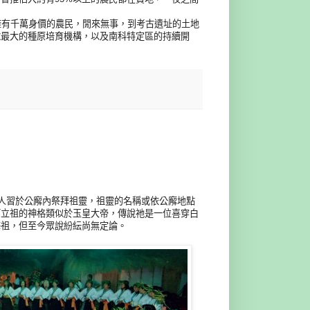
擁有千萬身價的農民，閒來無事，到考古遺址的土地
球最大的種原培育機構，以及南科特定區的持續開
族人習於公廨內祭拜祖靈，祖靈的名稱或依公廨地點
阿立祖的神格類似於玉皇大帝，傳說祂是一位喜穿白
海祖，但至今眾說紛紜尚無定論。