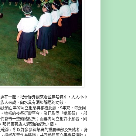
牽連在一起，祀壺從外觀來看並無啥特別，大大小小
雅族人來說，向水具有消災解厄的功效。
耍延續百年的阿立祖祭典移植此處，9年來，每逢阿
動。這樣的夜祭衍變至今，業已形同「還願祭」，部
他們會帶一整頭豬獻祭；而要向阿立祖許小願者，則
，那代表著族人濃烈的感激之情。
很愛乾淨，所以許多參與祭典的重要幹部及祭豬者，身
花、檳榔花等作為裝飾，共同參與阿立祖夜祭活動。