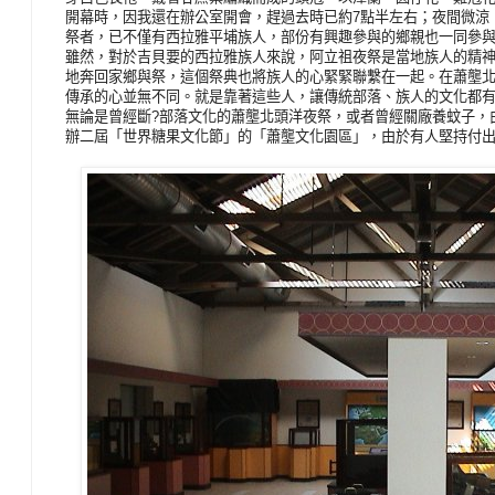
開幕時，因我還在辦公室開會，趕過去時已約7點半左右；夜間微涼
祭者，已不僅有西拉雅平埔族人，部份有興趣參與的鄉親也一同參
雖然，對於吉貝要的西拉雅族人來說，阿立祖夜祭是當地族人的精
地奔回家鄉與祭，這個祭典也將族人的心緊緊聯繫在一起。在蕭壟
傳承的心並無不同。就是靠著這些人，讓傳統部落、族人的文化都
無論是曾經斷?部落文化的蕭壟北頭洋夜祭，或者曾經關廠養蚊子，
辦二屆「世界糖果文化節」的「蕭壟文化園區」，由於有人堅持付