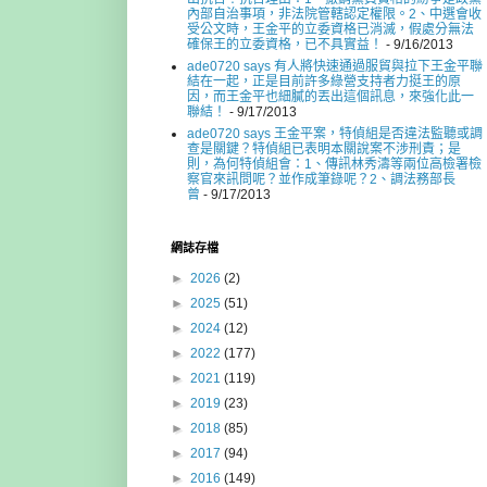
內部自治事項，非法院管轄認定權限。2、中選會收
受公文時，王金平的立委資格已消滅，假處分無法
確保王的立委資格，已不具實益！
- 9/16/2013
ade0720 says 有人將快速通過服貿與拉下王金平聯
結在一起，正是目前許多綠營支持者力挺王的原
因，而王金平也細膩的丟出這個訊息，來強化此一
聯結！
- 9/17/2013
ade0720 says 王金平案，特偵組是否違法監聽或調
查是關鍵？特偵組已表明本關說案不涉刑責；是
則，為何特偵組會：1、傳訊林秀濤等兩位高檢署檢
察官來訊問呢？並作成筆錄呢？2、調法務部長
曾
- 9/17/2013
網誌存檔
►
2026
(2)
►
2025
(51)
►
2024
(12)
►
2022
(177)
►
2021
(119)
►
2019
(23)
►
2018
(85)
►
2017
(94)
►
2016
(149)