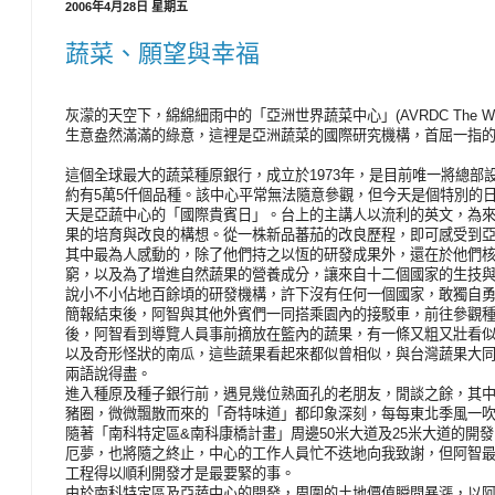
2006年4月28日 星期五
蔬菜、願望與幸福
灰濛的天空下，綿綿細雨中的「亞洲世界蔬菜中心」(AVRDC The Word 
生意盎然滿滿的綠意，這裡是亞洲蔬菜的國際研究機構，首屈一指
這個全球最大的蔬菜種原銀行，成立於1973年，是目前唯一將總部
約有5萬5仟個品種。該中心平常無法隨意參觀，但今天是個特別的
天是亞蔬中心的「國際貴賓日」。台上的主講人以流利的英文，為
果的培育與改良的構想。從一株新品蕃茄的改良歷程，即可感受到
其中最為人感動的，除了他們持之以恆的研發成果外，還在於他們
窮，以及為了增進自然蔬果的營養成分，讓來自十二個國家的生技
說小不小佔地百餘頃的研發機構，許下沒有任何一個國家，敢獨自
簡報結束後，阿智與其他外賓們一同搭乘園內的接駁車，前往參觀
後，阿智看到導覽人員事前摘放在籃內的蔬果，有一條又粗又壯看
以及奇形怪狀的南瓜，這些蔬果看起來都似曾相似，與台灣蔬果大
兩語說得盡。
進入種原及種子銀行前，遇見幾位熟面孔的老朋友，閒談之餘，其
豬圈，微微飄散而來的「奇特味道」都印象深刻，每每東北季風一
隨著「南科特定區&南科康橋計畫」周邊50米大道及25米大道的開
厄夢，也將隨之終止，中心的工作人員忙不迭地向我致謝，但阿智
工程得以順利開發才是最要緊的事。
由於南科特定區及亞蔬中心的開發，周圍的土地價值瞬間暴漲，以阿