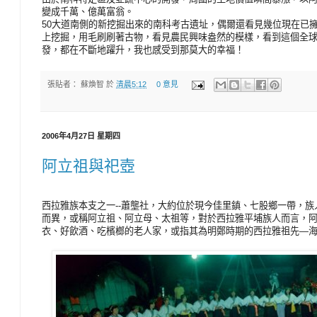
變成千萬、億萬富翁。
50大道南側的新挖掘出來的南科考古遺址，偶爾還看見幾位現在已
上挖掘，用毛刷刷著古物，看見農民興味盎然的模樣，看到這個全
發，都在不斷地躍升，我也感受到那莫大的幸福！
張貼者：
蘇煥智
於
清晨5:12
0 意見
2006年4月27日 星期四
阿立祖與祀壺
西拉雅族本支之一--蕭壟社，大約位於現今佳里鎮、七股鄉一帶，
而異，或稱阿立祖、阿立母、太祖等，對於西拉雅平埔族人而言，
衣、好飲酒、吃檳榔的老人家，或指其為明鄭時期的西拉雅祖先—