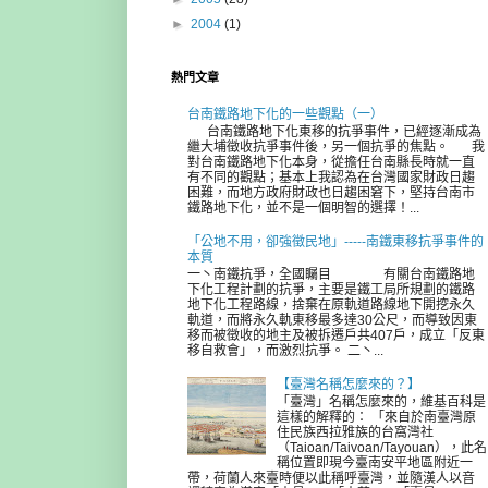
►
2004
(1)
熱門文章
台南鐵路地下化的一些觀點（一）
台南鐵路地下化東移的抗爭事件，已經逐漸成為
繼大埔徵收抗爭事件後，另一個抗爭的焦點。 我
對台南鐵路地下化本身，從擔任台南縣長時就一直
有不同的觀點；基本上我認為在台灣國家財政日趨
困難，而地方政府財政也日趨困窘下，堅持台南市
鐵路地下化，並不是一個明智的選擇！...
「公地不用，卻強徵民地」-----南鐵東移抗爭事件的
本質
一丶南鐵抗爭，全國矚目 有關台南鐵路地
下化工程計劃的抗爭，主要是鐵工局所規劃的鐵路
地下化工程路線，捨棄在原軌道路線地下開挖永久
軌道，而將永久軌東移最多達30公尺，而導致因東
移而被徵收的地主及被拆遷戶共407戶，成立「反東
移自救會」，而激烈抗爭。 二丶...
【臺灣名稱怎麼來的？】
「臺灣」名稱怎麼來的，維基百科是
這樣的解釋的： 「來自於南臺灣原
住民族西拉雅族的台窩灣社
（Taioan/Taivoan/Tayouan），此名
稱位置即現今臺南安平地區附近一
帶，荷蘭人來臺時便以此稱呼臺灣，並隨漢人以音