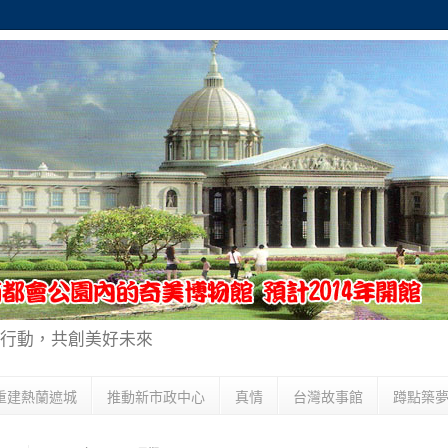
行動，共創美好未來
重建熱蘭遮城
推動新市政中心
真情
台灣故事館
蹲點築