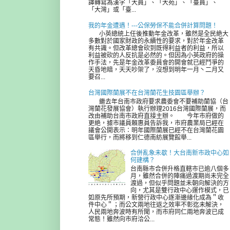
譯轉寫為漢字「大員」、「大苑」、「臺員」、
「大灣」或「臺...
我的年金遭遇！---公保勞保不能合併計算問題！
小英總統上任後推動年金改革，雖然是全民絶大
多數對於國家財政的永續性的要求，對於年金改革
有共識。但改革總會砍到既得利益者的利益，所以
利益被砍的人反抗是必然的。但因為小英政府的操
作手法，先是年金改革委員會的開會就已經鬥爭的
天昏地暗，天天吵架了，沒想到明年一月丶二月又
要召...
台灣國際蘭展不在台灣蘭花生技園區舉辦？
繼去年台南市政府要求農委會不要補助蘭協（台
灣蘭花發展協會）執行辦理2016台灣國際蘭展，而
改由補助台南市政府直接主辦。 今年市府做的
更絶，據市議員賴惠員告訴我，市府農業局已經在
議會公開表示：明年國際蘭展已經不在台灣蘭花園
區舉行，而將移到仁德南紡展覽館舉...
合併亂象未歇！大台南新市政中心如
何建構？
台南縣市合併升格直轄市已逾八個多
月，雖然合併的陣痛過渡期尚未完全
渡過，但似乎問題並未朝向解決的方
向，尤其是雙行政中心運作模式，已
如原先所預期，新營行政中心逐漸邊緣化成為＂收
件中心＂；而公文兩地往返之效率不彰迄未解決，
人民兩地奔波時有所聞，而市府同仁兩地奔波已成
常態！雖然向市府洽公...