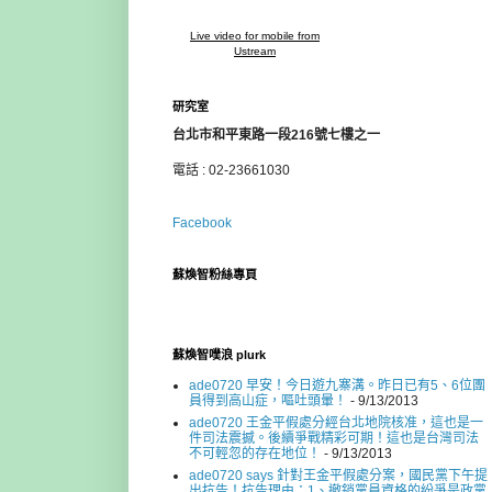
Live video for mobile from
Ustream
研究室
台北市和平東路一段216號七樓之一
電話 : 02-23661030
Facebook
蘇煥智粉絲專頁
蘇煥智噗浪 plurk
ade0720 早安！今日遊九寨溝。昨日已有5、6位團
員得到高山症，嘔吐頭暈！
- 9/13/2013
ade0720 王金平假處分經台北地院核准，這也是一
件司法震撼。後續爭戰精彩可期！這也是台灣司法
不可輕忽的存在地位！
- 9/13/2013
ade0720 says 針對王金平假處分案，國民黨下午提
出抗告！抗告理由：1、撤銷黨員資格的紛爭是政黨