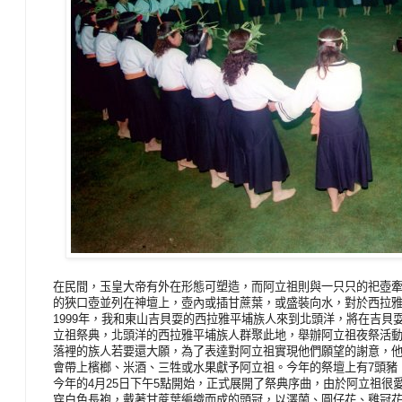
在民間，玉皇大帝有外在形態可塑造，而阿立祖則與一只只的祀壺
的狹口壺並列在神壇上，壺內或插甘蔗葉，或盛裝向水，對於西拉
1999年，我和東山吉貝耍的西拉雅平埔族人來到北頭洋，將在吉貝
立祖祭典，北頭洋的西拉雅平埔族人群聚此地，舉辦阿立祖夜祭活
落裡的族人若要還大願，為了表達對阿立祖實現他們願望的謝意，
會帶上檳榔、米酒、三牲或水果獻予阿立祖。今年的祭壇上有7頭豬
今年的4月25日下午5點開始，正式展開了祭典序曲，由於阿立祖
穿白色長袍，戴著甘蔗葉編織而成的頭冠，以澤蘭、圓仔花、雞冠