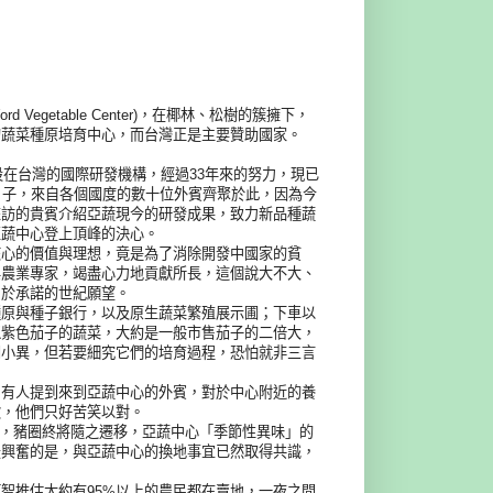
Vegetable Center)，在椰林、松樹的簇擁下，
的蔬菜種原培育中心，而台灣正是主要贊助國家。
設在台灣的國際研發機構，經過33年來的努力，現已
日子，來自各個國度的數十位外賓齊聚於此，因為今
來訪的貴賓介紹亞蔬現今的研發成果，致力新品種蔬
亞蔬中心登上頂峰的決心。
核心的價值與理想，竟是為了消除開發中國家的貧
與農業專家，竭盡心力地貢獻所長，這個說大不大、
勇於承諾的世紀願望。
種原與種子銀行，以及原生蔬菜繁殖展示圃；下車以
似紫色茄子的蔬菜，大約是一般市售茄子的二倍大，
同小異，但若要細究它們的培育過程，恐怕就非三言
中有人提到來到亞蔬中心的外賓，對於中心附近的養
吹，他們只好苦笑以對。
發，豬圈終將隨之遷移，亞蔬中心「季節性異味」的
最興奮的是，與亞蔬中心的換地事宜已然取得共識，
智推估大約有95%以上的農民都在賣地，一夜之間