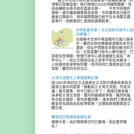
繼去年台南市政府要求農委會不要補助蘭協（台
灣蘭花發展協會）執行辦理2016台灣國際蘭展，而
改由補助台南市政府直接主辦。 今年市府做的
更絶，據市議員賴惠員告訴我，市府農業局已經在
議會公開表示：明年國際蘭展已經不在台灣蘭花園
區舉行，而將移到仁德南紡展覽館舉...
合併亂象未歇！大台南新市政中心如
何建構？
台南縣市合併升格直轄市已逾八個多
月，雖然合併的陣痛過渡期尚未完全
渡過，但似乎問題並未朝向解決的方
向，尤其是雙行政中心運作模式，已
如原先所預期，新營行政中心逐漸邊緣化成為＂收
件中心＂；而公文兩地往返之效率不彰迄未解決，
人民兩地奔波時有所聞，而市府同仁兩地奔波已成
常態！雖然向市府洽公...
大灣交流道北上車道通車記事
從1993年我初任立法委員在立法院交通委員會與王
國清立委共同提案「推動設立大灣交流道」作成決
議。歲月蒼桑，到今已經22年了！ 我接任縣長後，
為爭取大灣交流道，屢向阿扁總統爭取，雖然阿扁
有交給交通部，惟均未獲回應。 後來我們工務局長
蘇金安及副局長彭紹博發現，交通部原規劃案是立
體交會...
賽德克巴萊放映會報名表
謝謝大家，由於兩個場次均已額滿，因此暫停報
名！