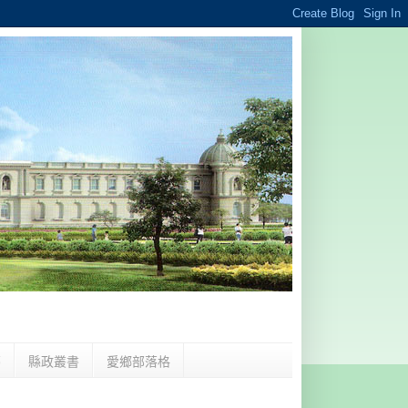
夢
縣政叢書
愛鄉部落格