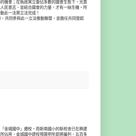
功的機會；在執政黨立委佔多數的國會生態下，光靠
現人民意志、並結合國會的力量，才有一絲生機。所
推動此一法案立法完成！
舉，共同參與此一立法推動聯盟，並擔任共同發起
及「金城國中」遷校。而新南國小的新校舍已在興建
家所佔用，金城國中建校預算明年即將編列，五百多