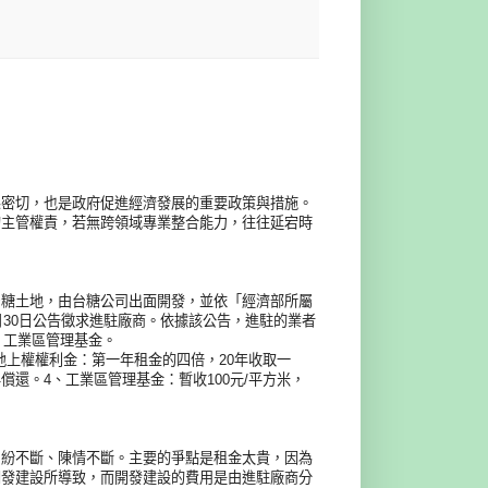
係密切，也是政府促進經濟發展的重要政策與措施。
的主管權責，若無跨領域專業整合能力，往往延宕時
台糖土地，由台糖公司出面開發，並依「經濟部所屬
月30日公告徵求進駐廠商。依據該公告，進駐的業者
、工業區管理基金。
地上權權利金：第一年租金的四倍，20年收取一
償還。4、工業區管理基金：暫收100元/平方米，
糾紛不斷、陳情不斷。主要的爭點是租金太貴，因為
開發建設所導致，而開發建設的費用是由進駐廠商分