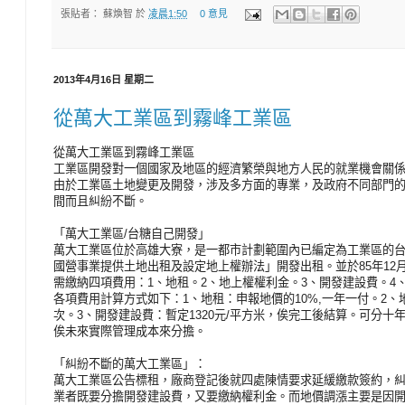
張貼者：
蘇煥智
於
凌晨1:50
0 意見
2013年4月16日 星期二
從萬大工業區到霧峰工業區
從萬大工業區到霧峰工業區
工業區開發對一個國家及地區的經濟繁榮與地方人民的就業機會關
由於工業區土地變更及開發，涉及多方面的專業，及政府不同部門
間而且糾紛不斷。
「萬大工業區/台糖自己開發」
萬大工業區位於高雄大寮，是一都市計劃範圍內已編定為工業區的
國營事業提供土地出租及設定地上權辦法」開發出租。並於85年12
需繳納四項費用：1、地租。2、地上權權利金。3、開發建設費。4
各項費用計算方式如下：1、地租：申報地價的10%,一年一付。2、
次。3、開發建設費：暫定1320元/平方米，俟完工後結算。可分十年
俟未來實際管理成本來分擔。
「糾紛不斷的萬大工業區」：
萬大工業區公告標租，廠商登記後就四處陳情要求延緩繳款簽約，
業者既要分擔開發建設費，又要繳納權利金。而地價調漲主要是因