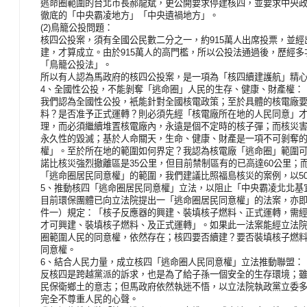
逃命圈範圍的台北市長郝龍斌，更公開要求停建核四，並要求中央
徹底的「中央霸凌地方」「中央遺禍地方」。
(2)鳥籠公投問題：
核四公投案，須有全國公民數二分之一，約915萬人出席投票，並經出
建，才算成立。由於915萬人的高門檻，所以公投法通過後，歷經
「鳥籠公投法」。
所以有人認為馬政府的核四公投案，是一項為「核四續建護航」精
4、全國性公投，不能剝奪「逃命圈」人民的生存、健康、財產權：
我們認為全國性公投，衹能針對全國核電政策；至於具體的核電廠
料？是否准予正式運轉？則必須先經「核電廠所在地的人民同意」
理，而必須繼續堆置核電廠內，永遠是個不定時的核子彈；而核災
永久性的毀滅；基於人命關天，生命、健康、財產是一項不可剝奪
權」。至於所在地的範圍如何界定？我認為核電廠「逃命圈」範圍
諾比核災強烈撤離區是35公里，但目前禁制區有的已高達60公里；
「逃命圈居民同意權」的範圍，我們建議比照福島核災的案例，以5
5、推動核四「逃命圈居民同意權」立法，以阻止「中央霸凌北北基
目前環保團體已向立法院提出一「逃命圈居民同意權」的法案，亦
件一）規定：「核子反應器的興建、裝填核子燃料、正式運轉，需經
才可興建、裝填核子燃料、及正式運轉」。如果此一法案能經立法
圈範圍人民的同意權，依然存在；核四要否續建？要否裝填核子燃
同意權。
6、結合人民力量，成立核四「逃命圈人民同意權」立法推動聯盟：
反核四是跨越黨派的訴求，也是為了給子孫一個安全的生存環境；雖
民保衛鄉土的意志；但馬政府依然執迷不悟，以立法院執政黨立委
完全不尊重人民的心聲。