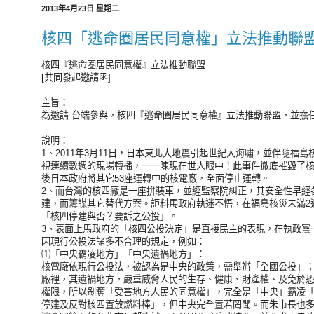
2013年4月23日 星期二
核四「逃命圈居民同意權」立法推動聯盟--
核四『逃命圈居民同意權』立法推動聯盟
[共同發起邀請函]
主旨：
為邀請 台端參與，核四『逃命圈居民同意權』立法推動聯盟，並擔
說明：
1、2011年3月11日，日本東北大地震引起世紀大海嘯，並伴隨福
視連續數週的現場轉播，一一陳現在世人眼中！此事件徹底摧毀了
後日本政府將其它53座運轉中的核電廠，全面停止運轉。
2、而台灣的核四廠是一座拚裝車，並經監察院糾正，其安全性早經
建，而籌謀其它替代方案。詎料馬政府執迷不悟，在福島核災未滿2
「核四停建與否？要訴之公投」。
3、表面上馬政府的「核四公投決定」是直接民主的表現，在執政黨
因現行公投法諸多不合理的規定，例如：
⑴「中央霸凌地方」「中央遺禍地方」：
核電廠依現行公投法，被認為是中央的政策，需舉辦「全國公投」
廠裡，其遺禍地方，嚴重威脅人民的生存、健康、財產權、及免於
權限，所以剝奪「受害地方人民的同意權」，完全是「中央」霸凌
停建及反對核四置放燃料棒」，但中央完全置若罔聞。而朱市長也