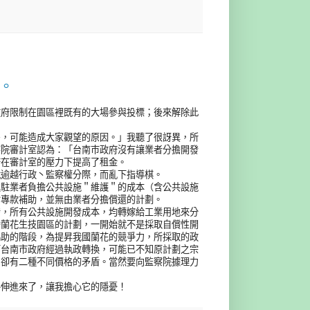
憂。
政府限制在園區裡既有的大場參與投標；後來解除此
多，可能造成大家觀望的原因。」我聽了很訝異，所
察院審計室認為：「台南巿政府沒有讓業者分擔開發
府在審計室的壓力下提高了租金。
就逾越行政丶監察權分際，而亂下指導棋。
進駐業者負擔公共設施＂維護＂的成本（含公共設施
會專款補助，並無由業者分擔償還的計劃。
發，所有公共設施開發成本，均轉嫁給工業用地來分
灣蘭花生技園區的計劃，一開始就不是採取自償性開
協助的階段，為提昇我國蘭花的競爭力，所採取的政
而台南市政府經過執政轉換，可能已不知原計劃之宗
，卻有二種不同價格的矛盾。當然要向監察院據理力
手伸進來了，讓我擔心它的隱憂！