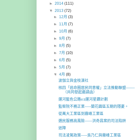
►
2014
(111)
▼
2013
(72)
►
12月
(3)
►
11月
(7)
►
10月
(6)
►
9月
(7)
►
8月
(5)
►
7月
(10)
►
6月
(5)
►
5月
(7)
▼
4月
(8)
波伽立與金枝演社
核四「逃命圈居民同意權」立法推動聯盟-------
（共同發起邀請函）
運河藍色公路v.s運河星鑽計劃
監察院不務正業-----蘭花園區五期的隱憂。
從萬大工業區到霧峰工業區
選民服務高風險------洪奇昌案的司法陷阱
迷障
司法凌駕政策-----吳乃仁與霧峰工業區