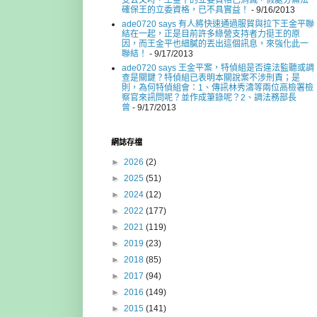
受公文時，王金平的立委資格已消滅，假處分無法
確保王的立委資格，已不具實益！
- 9/16/2013
ade0720 says 有人將快速通過服貿與拉下王金平聯
結在一起，正是目前許多綠營支持者力挺王的原
因，而王金平也細膩的丟出這個訊息，來強化此一
聯結！
- 9/17/2013
ade0720 says 王金平案，特偵組是否違法監聽或調
查是關鍵？特偵組已表明本關說案不涉刑責；是
則，為何特偵組會：1、傳訊林秀濤等兩位高檢署檢
察官來訊問呢？並作成筆錄呢？2、調法務部長
曾
- 9/17/2013
網誌存檔
►
2026
(2)
►
2025
(51)
►
2024
(12)
►
2022
(177)
►
2021
(119)
►
2019
(23)
►
2018
(85)
►
2017
(94)
►
2016
(149)
►
2015
(141)