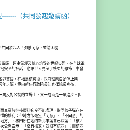
-----（共同發起邀請函）
任共同發起人！如蒙同意，並請函覆！
島核電廠一連串氣爆及爐心熔毀的世紀災難，在全球電
核電安全的神話，也讓世人見証了核災的恐怖！事發
各界質疑。在福島核災後，政府理應自動停止興
週年之際，竟由新任行政院長江宜樺院長宣布：
一向反對公投的立場上，某一層面是一項進步。但
；而其高放性核廢料迄今不能處理，形同核子彈存在
恐懼的權利；但地方卻毫無「同意」、「不同意」的
「地方」。核四所在地的新北市議會已決議：「核四
多次公開宣示：「沒有核安，就沒有核四」；而核四