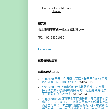
Live video for mobile from
Ustream
研究室
台北市和平東路一段216號七樓之一
電話 : 02-23661030
Facebook
蘇煥智粉絲專頁
蘇煥智噗浪 plurk
ade0720 早安！今日遊九寨溝。昨日已有5、6位團
員得到高山症，嘔吐頭暈！
- 9/13/2013
ade0720 王金平假處分經台北地院核准，這也是一
件司法震撼。後續爭戰精彩可期！這也是台灣司法
不可輕忽的存在地位！
- 9/13/2013
ade0720 says 針對王金平假處分案，國民黨下午提
出抗告！抗告理由：1、撤銷黨員資格的紛爭是政黨
內部自治事項，非法院管轄認定權限。2、中選會收