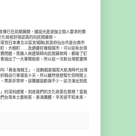
告宣傳已在前期展開，據說光是波伽立個人要求的價
，文化局祇好很認真的向民間募款。
術家到日本東北災區宮城縣(其首府仙台巿是台南巿
島町、大槌町……及週邊好幾個城市，可以這些台灣
經費問題，策展人商建築師向民間募款時，都碰了釘
唱會捐出了一大筆贊助款，所以這一次新台灣壁畫隊
戲叫「黃金海賊王」，這齣戲是描寫大航海時代台灣
正好騎自行車環島十天，所以雖然很想幫忙但時間上
出，票房非常慘，該團據說虧損不少。這次演出到底
知」的深刻感覺，到底我們的文化政策在那裡？當我
我們台灣本土藝術家、表演團體，辛苦卻不知未來，