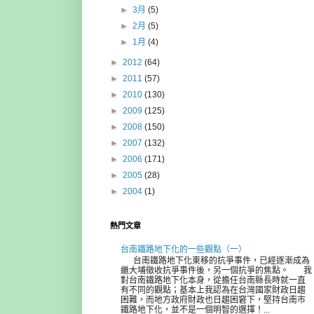
►
3月
(5)
►
2月
(5)
►
1月
(4)
►
2012
(64)
►
2011
(57)
►
2010
(130)
►
2009
(125)
►
2008
(150)
►
2007
(132)
►
2006
(171)
►
2005
(28)
►
2004
(1)
熱門文章
台南鐵路地下化的一些觀點（一）
台南鐵路地下化東移的抗爭事件，已經逐漸成為
繼大埔徵收抗爭事件後，另一個抗爭的焦點。 我
對台南鐵路地下化本身，從擔任台南縣長時就一直
有不同的觀點；基本上我認為在台灣國家財政日趨
困難，而地方政府財政也日趨困窘下，堅持台南市
鐵路地下化，並不是一個明智的選擇！...