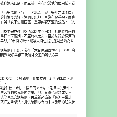
程被迫遷來此處，而且前市府有承諾他們使用權。看
」「海安路地下街」「老城區」與「安平古堡園區」
」的打通及營運，這個問題卻一直沒有被重視，而這
蹟」與「安平史蹟園區」重要的觀光藍色公路。（大
，因為要完成運河藍色公路並不困難，祇需將原來的
的時程也可預期，不至於拖太久。至於航行於運河的
年5月10日答詢唐碧娥議員時也提到運河整治為藍
劃」問題。我在「大台南願景2020」（2010年
別提到幾項與停車及聯外交通的解決方案：
安路及安平；鐵路地下化或立體化延伸到永康，地
岸）。
鐵經仁德丶永康、接台南火車站丶老城區到安平。
約50%的觀光休閒專業用地）其實也很難成功。
解決停車及交通規劃，再重新來檢視「運河星鑽計
，茲把這些想法，提供給關心台南未來發展的朋友參