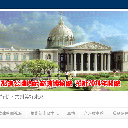
行動，共創美好未來
重建熱蘭遮城
推動新市政中心
真情
台灣故事館
蹲點築