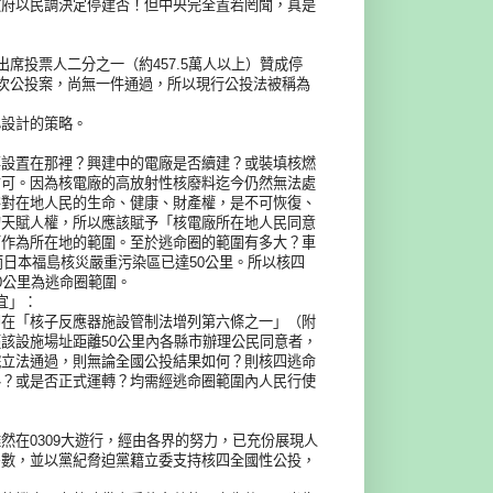
政府以民調決定停建否！但中央完全置若罔聞，真是
席投票人二分之一（約457.5萬人以上）贊成停
多次公投案，尚無一件通過，所以現行公投法被稱為
心設計的策略。
要設置在那裡？興建中的電廠是否續建？或裝填核燃
才可。因為核電廠的高放射性核廢料迄今仍然無法處
害對在地人民的生命、健康、財產權，是不可恢復、
的天賦人權，所以應該賦予「核電廠所在地人民同意
可作為所在地的範圍。至於逃命圈的範圍有多大？車
而日本福島核災嚴重污染區已達50公里。所以核四
0公里為逃命圈範圍。
宜」：
即在「核子反應器施設管制法增列第六條之一」（附
該設施場址距離50公里內各縣市辦理公民同意者，
院立法通過，則無論全國公投結果如何？則核四逃命
料？或是否正式運轉？均需經逃命圈範圍內人民行使
然在0309大遊行，經由各界的努力，已充份展現人
多數，並以黨紀脅迫黨籍立委支持核四全國性公投，