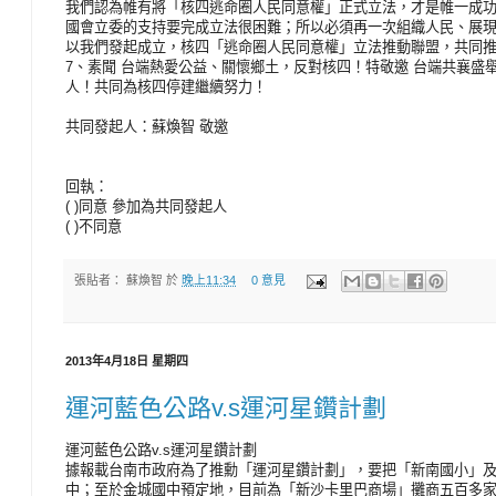
我們認為帷有將「核四逃命圈人民同意權」正式立法，才是帷一成
國會立委的支持要完成立法很困難；所以必須再一次組織人民、展
以我們發起成立，核四「逃命圈人民同意權」立法推動聯盟，共同
7、素聞 台端熱愛公益、關懷鄉土，反對核四！特敬邀 台端共襄盛
人！共同為核四停建繼續努力！
共同發起人：蘇煥智 敬邀
回執：
( )同意 參加為共同發起人
( )不同意
張貼者：
蘇煥智
於
晚上11:34
0 意見
2013年4月18日 星期四
運河藍色公路v.s運河星鑽計劃
運河藍色公路v.s運河星鑽計劃
據報載台南巿政府為了推勳「運河星鑽計劃」，要把「新南國小」
中；至於金城國中預定地，目前為「新沙卡里巴商場」攤商五百多