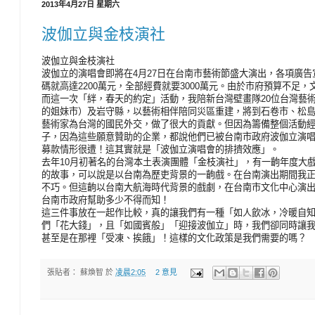
2013年4月27日 星期六
波伽立與金枝演社
波伽立與金枝演社
波伽立的演唱會即將在4月27日在台南市藝術節盛大演出，各項廣
碼就高達2200萬元，全部經費就要3000萬元。由於市府預算不足
而這一次「絆，春天的約定」活動，我陪新台灣壁畫隊20位台灣藝
的姐妹市）及岩守縣，以藝術相伴陪同災區重建，將到石卷市、松
藝術家為台灣的國民外交，做了很大的貢獻。但因為籌備整個活動
子，因為這些願意贊助的企業，都說他們已被台南市政府波伽立演
募款情形很遭！這其實就是「波伽立演唱會的排擠效應」。
去年10月初著名的台灣本土表演團體「金枝演社」，有一齣年度大
的故事，可以說是以台南為歷吏背景的一齣戲。在台南演出期間我
不巧。但這齣以台南大航海時代背景的戲劇，在台南市文化中心演
台南市政府幫助多少不得而知！
這三件事放在一起作比較，真的讓我們有一種「如人飲冰，冷暖自
們「花大錢」，且「如國賓般」「迎接波伽立」時，我們卻同時讓
甚至是在那裡「受凍、挨餓」！這樣的文化政策是我們需要的嗎？
張貼者：
蘇煥智
於
凌晨2:05
2 意見