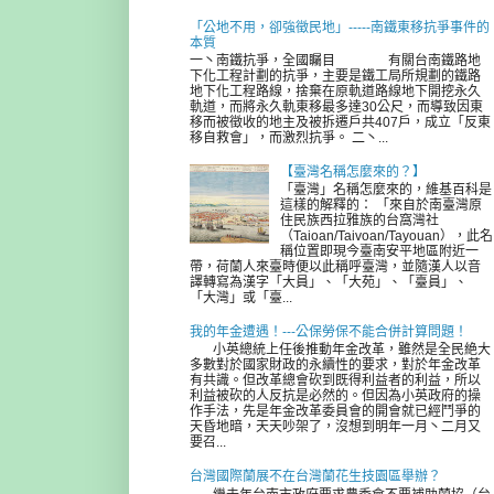
「公地不用，卻強徵民地」-----南鐵東移抗爭事件的
本質
一丶南鐵抗爭，全國矚目 有關台南鐵路地
下化工程計劃的抗爭，主要是鐵工局所規劃的鐵路
地下化工程路線，捨棄在原軌道路線地下開挖永久
軌道，而將永久軌東移最多達30公尺，而導致因東
移而被徵收的地主及被拆遷戶共407戶，成立「反東
移自救會」，而激烈抗爭。 二丶...
【臺灣名稱怎麼來的？】
「臺灣」名稱怎麼來的，維基百科是
這樣的解釋的： 「來自於南臺灣原
住民族西拉雅族的台窩灣社
（Taioan/Taivoan/Tayouan），此名
稱位置即現今臺南安平地區附近一
帶，荷蘭人來臺時便以此稱呼臺灣，並隨漢人以音
譯轉寫為漢字「大員」、「大苑」、「臺員」、
「大灣」或「臺...
我的年金遭遇！---公保勞保不能合併計算問題！
小英總統上任後推動年金改革，雖然是全民絶大
多數對於國家財政的永續性的要求，對於年金改革
有共識。但改革總會砍到既得利益者的利益，所以
利益被砍的人反抗是必然的。但因為小英政府的操
作手法，先是年金改革委員會的開會就已經鬥爭的
天昏地暗，天天吵架了，沒想到明年一月丶二月又
要召...
台灣國際蘭展不在台灣蘭花生技園區舉辦？