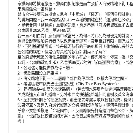
家攤商即將被迫搬遷。攤商們拒絕搬遷而主張係因海安路地下街工
來糾紛難免一番糾葛。
縣巿合併後讓我有機會去思考「中國城」「運河」「運河星鑽計劃
的聨結問題。我一直認為活化此一區域的關鍵在於「運河藍色公路
才是老台南「蓬蓬線」重要的記憶，也是串連「府城老城區重多古
台南願景2020乙書，第94-95頁）
我一直不明白為什麼台南市政當局，為何不將此列為最優先的計劃
橋樑會影響船舶通行者予以改造抬高即可，費用相對有限，而完成
船，可引進荷蘭阿姆士特丹運河航行的平底船即可！雖然賴市長於去
色公路的構想，但是否有具體的執行計劃尚不了解？
至於府城老城區的活化最關鍵的地方在於，優先解決「停車」及「交通規
12月，台南縣政府出版）乙書第86頁起討論「府城振興方案」，特
1、公地儘可能提供作為停車場。
2、獎勵民間設立停車場。
3、海安路地下街一丶二層應全部作為停車場，以擴大停車空間。
4、老城區城市觀光巴士迴路系統（City Tour Bus System)。
5、建構聯絡中山高的快速路網。（包含鹽水溪堤岸快速道路連接海
面成為進入市區的道路。另外東西向快速道路延伸到喜樹及黃金海
6、至於眾所期盼的捷運系統，則應優先考慮爭取以輕軌系統，從髙
如果停車丶及進入府城老城區的交通規劃沒有解決，運河星鑽計劃（
呼籲不要急著搬遷「金城國中」，反而應優先打造運河藍色公路，
劃」，也許是比較務實的方案。因為曾思考過府城城市發展的問題
考！