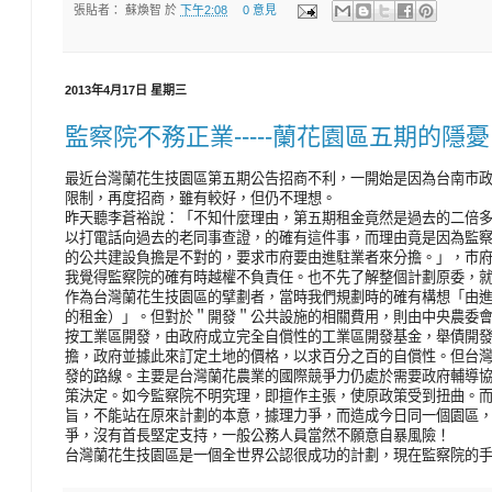
張貼者：
蘇煥智
於
下午2:08
0 意見
2013年4月17日 星期三
監察院不務正業-----蘭花園區五期的隱
最近台灣蘭花生技園區第五期公告招商不利，一開始是因為台南市
限制，再度招商，雖有較好，但仍不理想。
昨天聽李蒼裕說：「不知什麼理由，第五期租金竟然是過去的二倍
以打電話向過去的老同事查證，的確有這件事，而理由竟是因為監
的公共建設負擔是不對的，要求市府要由進駐業者來分擔。」，巿
我覺得監察院的確有時越權不負責任。也不先了解整個計劃原委，
作為台灣蘭花生技園區的擘劃者，當時我們規劃時的確有構想「由
的租金）」。但對於＂開發＂公共設施的相關費用，則由中央農委
按工業區開發，由政府成立完全自償性的工業區開發基金，舉債開
擔，政府並據此來訂定土地的價格，以求百分之百的自償性。但台
發的路線。主要是台灣蘭花農業的國際競爭力仍處於需要政府輔導
策決定。如今監察院不明究理，即擅作主張，使原政策受到扭曲。
旨，不能站在原來計劃的本意，據理力爭，而造成今日同一個園區
爭，沒有首長堅定支持，一般公務人員當然不願意自暴風險！
台灣蘭花生技園區是一個全世界公認很成功的計劃，現在監察院的