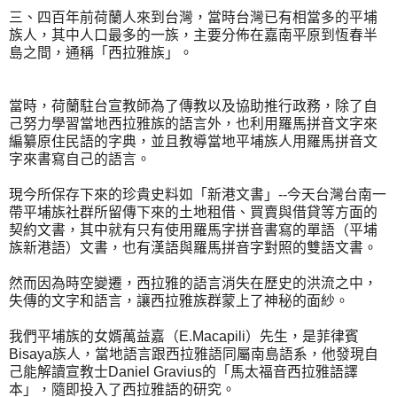
三、四百年前荷蘭人來到台灣，當時台灣已有相當多的平埔
族人，其中人口最多的一族，主要分佈在嘉南平原到恆春半
島之間，通稱「西拉雅族」。
當時，荷蘭駐台宣教師為了傳教以及協助推行政務，除了自
己努力學習當地西拉雅族的語言外，也利用羅馬拼音文字來
編纂原住民語的字典，並且教導當地平埔族人用羅馬拼音文
字來書寫自己的語言。
現今所保存下來的珍貴史料如「新港文書」--今天台灣台南一
帶平埔族社群所留傳下來的土地租借、買賣與借貸等方面的
契約文書，其中就有只有使用羅馬字拼音書寫的單語（平埔
族新港語）文書，也有漢語與羅馬拼音字對照的雙語文書。
然而因為時空變遷，西拉雅的語言消失在歷史的洪流之中，
失傳的文字和語言，讓西拉雅族群蒙上了神秘的面紗。
我們平埔族的女婿萬益嘉（E.Macapili）先生，是菲律賓
Bisaya族人，當地語言跟西拉雅語同屬南島語系，他發現自
己能解讀宣教士Daniel Gravius的「馬太福音西拉雅語譯
本」，隨即投入了西拉雅語的研究。