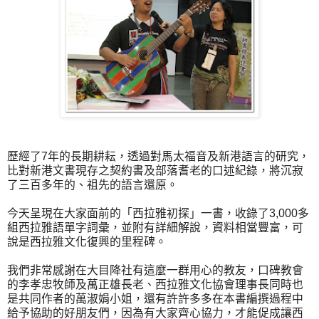
歷經了7年的長期耕耘，透過對馬太福音及新港語言的研究，
比對新港文書現存之契約書及部落耆老的口述紀錄，將沉寂
了三百多年的、祖先的語言還原。
今天呈現在大家面前的「西拉雅初探」一書，收錄了3,000多
組西拉雅語單字詞彙，並附有詳細解說，資料相當豐富，可
說是西拉雅文化復興的里程碑。
我們非常感謝在大目降社有這麼一群用心的教友，口碑教會
的李孝忠牧師及萬正雄長老、西拉雅文化協會理事長同時也
是共同作者的萬淑娟小姐，還有許許多多在本書編撰過程中
給予協助的好朋友們，因為有大家齊心協力，才能促成讓西