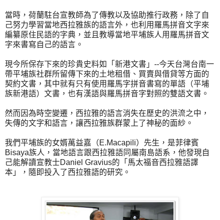
當時，荷蘭駐台宣教師為了傳教以及協助推行政務，除了自
己努力學習當地西拉雅族的語言外，也利用羅馬拼音文字來
編纂原住民語的字典，並且教導當地平埔族人用羅馬拼音文
字來書寫自己的語言。
現今所保存下來的珍貴史料如「新港文書」--今天台灣台南一
帶平埔族社群所留傳下來的土地租借、買賣與借貸等方面的
契約文書，其中就有只有使用羅馬字拼音書寫的單語（平埔
族新港語）文書，也有漢語與羅馬拼音字對照的雙語文書。
然而因為時空變遷，西拉雅的語言消失在歷史的洪流之中，
失傳的文字和語言，讓西拉雅族群蒙上了神秘的面紗。
我們平埔族的女婿萬益嘉（E.Macapili）先生，是菲律賓
Bisaya族人，當地語言跟西拉雅語同屬南島語系，他發現自
己能解讀宣教士Daniel Gravius的「馬太福音西拉雅語譯
本」，隨即投入了西拉雅語的研究。