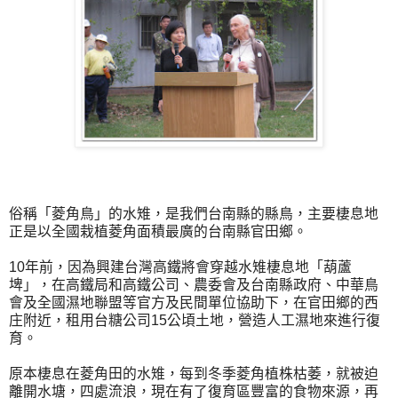
俗稱「菱角鳥」的水雉，是我們台南縣的縣鳥，主要棲息地
正是以全國栽植菱角面積最廣的台南縣官田鄉。
10年前，因為興建台灣高鐵將會穿越水雉棲息地「葫蘆
埤」，在高鐵局和高鐵公司、農委會及台南縣政府、中華鳥
會及全國濕地聯盟等官方及民間單位協助下，在官田鄉的西
庄附近，租用台糖公司15公頃土地，營造人工濕地來進行復
育。
原本棲息在菱角田的水雉，每到冬季菱角植株枯萎，就被迫
離開水塘，四處流浪，現在有了復育區豐富的食物來源，再