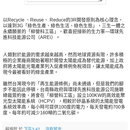
以Recycle 、Reuse、 Reduce的3R開發原則為核心理念，
以達到3G「綠色生產、綠色生活、綠色生態」，三生一體之
永續願景的「柳營科工區」，歡喜迎接新的生力軍—環球先
進科技能源公司（AREi）。
人類對於能源的需求越來越高，然而地球資源有限，許多積
極的企業廠商開始著眼於開發太陽能成為替代能源，加上政
府將太陽能光電產業列入促產條例免稅項目，讓太陽能成為
現今最被看好的綠金產業。
雖然台灣現今的「再生能源條例」尚未通過，但是我們的腳
步不能因此停頓，台南縣政府與環球先進科技能源公司施聰
總裁簽約後，將會在「柳營科工區」設立100KW的高效能聚
光型太陽能系統（HCPV），相較於矽晶系統的太陽能發電
系統效率高，每小時可提供100度的電力，每天發電約700多
度，每年約可減少160噸的二氧化碳。
蘇煥智
於
下午3:42
沒有留言: