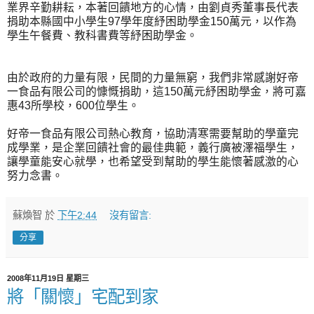
業界辛勤耕耘，本著回饋地方的心情，由劉貞秀董事長代表
捐助本縣國中小學生97學年度紓困助學金150萬元，以作為
學生午餐費、教科書費等紓困助學金。
由於政府的力量有限，民間的力量無窮，我們非常感謝好帝
一食品有限公司的慷慨捐助，這150萬元紓困助學金，將可嘉
惠43所學校，600位學生。
好帝一食品有限公司熱心教育，協助清寒需要幫助的學童完
成學業，是企業回饋社會的最佳典範，義行廣被澤福學生，
讓學童能安心就學，也希望受到幫助的學生能懷著感激的心
努力念書。
蘇煥智
於
下午2:44
沒有留言:
分享
2008年11月19日 星期三
將「關懷」宅配到家