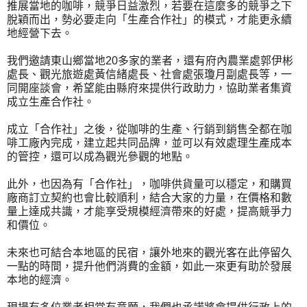
推展當地的咖啡，競爭日益激烈，若要在這麼多的競爭之下
脫穎而出，勢必要走向「生產合作社」的模式，才能更永續
地經營下去。
我們邀請東山鄉當地20多家的業者，還有府內農業處郭伊彬
處長、觀光旅遊處黃信緒處長、社會處張瓊月副處長等，一
同開座談會，希望能由縣府來提供行政助力，協助業者集資
成立生產合作社。
成立「合作社」之後，從咖啡的生產、行銷到銷售全都在咖
啡工廠內完成，建立起共同品牌，並可以有效處理生產成本
的管控，還可以成為觀光參觀的地點。
此外，也因為有「合作社」，咖啡供貨量可以穩定，和購買
廠商訂立契約也會比較順利，結合大家的力量，在價格和數
量上達成共識，才能享受規模經濟帶來的好處，提高競爭力
和價位。
未來也可結合本地區的民宿，讓外地來的觀光客在此停留久
一點的時間，提升他們消費的金額，如此一來更有助於發展
本地的經濟。