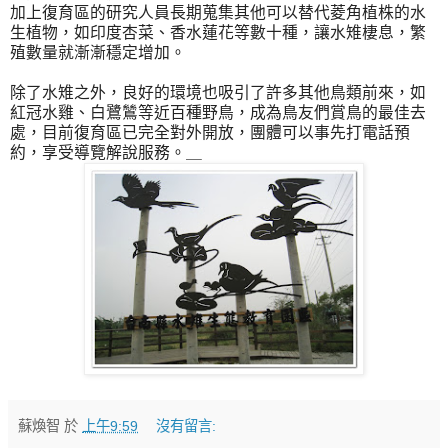
加上復育區的研究人員長期蒐集其他可以替代菱角植株的水
生植物，如印度杏菜、香水蓮花等數十種，讓水雉棲息，繁
殖數量就漸漸穩定增加。
除了水雉之外，良好的環境也吸引了許多其他鳥類前來，如
紅冠水雞、白鷺鷥等近百種野鳥，成為鳥友們賞鳥的最佳去
處，目前復育區已完全對外開放，團體可以事先打電話預
約，享受導覽解說服務。＿
蘇煥智
於
上午9:59
沒有留言: