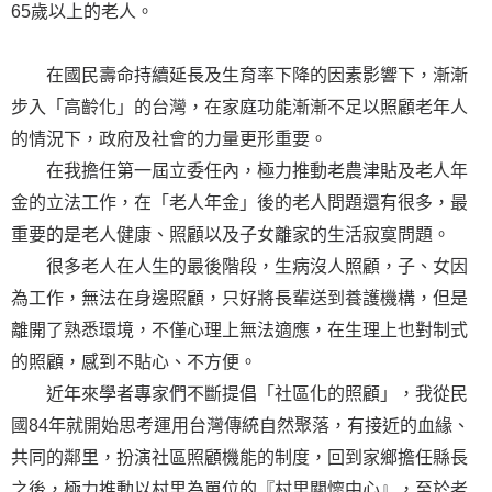
65歲以上的老人。
在國民壽命持續延長及生育率下降的因素影響下，漸漸
步入「高齡化」的台灣，在家庭功能漸漸不足以照顧老年人
的情況下，政府及社會的力量更形重要。
在我擔任第一屆立委任內，極力推動老農津貼及老人年
金的立法工作，在「老人年金」後的老人問題還有很多，最
重要的是老人健康、照顧以及子女離家的生活寂寞問題。
很多老人在人生的最後階段，生病沒人照顧，子、女因
為工作，無法在身邊照顧，只好將長輩送到養護機構，但是
離開了熟悉環境，不僅心理上無法適應，在生理上也對制式
的照顧，感到不貼心、不方便。
近年來學者專家們不斷提倡「社區化的照顧」，我從民
國84年就開始思考運用台灣傳統自然聚落，有接近的血緣、
共同的鄰里，扮演社區照顧機能的制度，回到家鄉擔任縣長
之後，極力推動以村里為單位的『村里關懷中心』，至於老