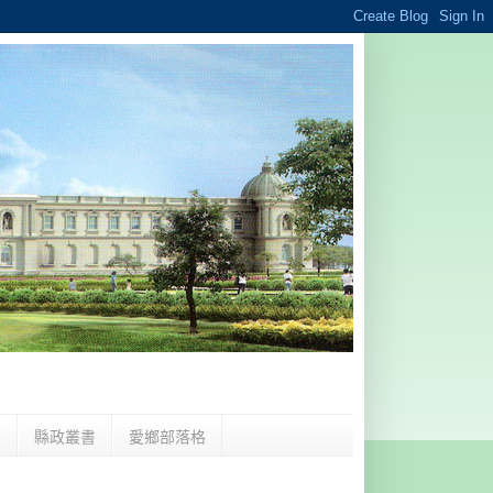
夢
縣政叢書
愛鄉部落格