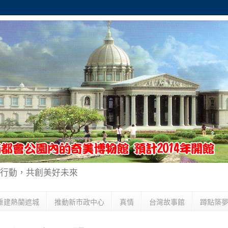
行動，共創美好未來
重建熱蘭遮城
推動新市政中心
真情
台灣故事館
蹲點築