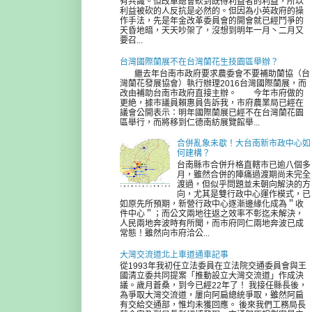
有共識。但改革總會砍到既得利益者的利益，所以
利益被砍的人反抗是必然的。但因為小英政府的操
作手法，先是年金改革委員會的開會就已經鬥爭的
天昏地暗，天天吵架了，沒想到明年一月丶二月又
要召...
台灣國際蘭展不在台灣蘭花生技園區舉辦？
繼去年台南市政府要求農委會不要補助蘭協（台
灣蘭花發展協會）執行辦理2016台灣國際蘭展，而
改由補助台南市政府直接主辦。 今年市府做的
更絶，據市議員賴惠員告訴我，市府農業局已經在
議會公開表示：明年國際蘭展已經不在台灣蘭花園
區舉行，而將移到仁德南紡展覽館舉...
合併亂象未歇！大台南新市政中心如
何建構？
台南縣市合併升格直轄市已逾八個多
月，雖然合併的陣痛過渡期尚未完全
渡過，但似乎問題並未朝向解決的方
向，尤其是雙行政中心運作模式，已
如原先所預期，新營行政中心逐漸邊緣化成為＂收
件中心＂；而公文兩地往返之效率不彰迄未解決，
人民兩地奔波時有所聞，而市府同仁兩地奔波已成
常態！雖然向市府洽公...
大灣交流道北上車道通車記事
從1993年我初任立法委員在立法院交通委員會與王
國清立委共同提案「推動設立大灣交流道」作成決
議。歲月蒼桑，到今已經22年了！ 我接任縣長後，
為爭取大灣交流道，屢向阿扁總統爭取，雖然阿扁
有交給交通部，惟均未獲回應。 後來我們工務局長