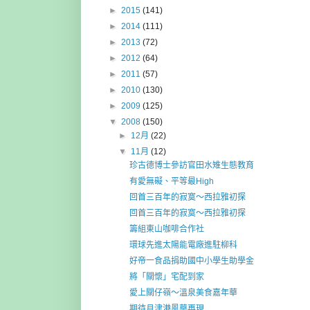
►
2015
(141)
►
2014
(111)
►
2013
(72)
►
2012
(64)
►
2011
(57)
►
2010
(130)
►
2009
(125)
▼
2008
(150)
►
12月
(22)
▼
11月
(12)
珍古德博士參訪官田水雉生態教育
有愛無礙、平等最High
回首三百年的寂寞～西拉雅初探
回首三百年的寂寞～西拉雅初探
籌組東山咖啡合作社
環球先進太陽能電廠進駐柳科
好帝一食品捐助國中小學生助學金
將「關懷」宅配到家
愛上關仔嶺～溫泉美食嘉年華
期待月津港風華再現