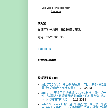
Live video for mobile from
Ustream
研究室
台北市和平東路一段216號七樓之一
電話 : 02-23661030
Facebook
蘇煥智粉絲專頁
蘇煥智噗浪 plurk
ade0720 早安！今日遊九寨溝。昨日已有5、6位團
員得到高山症，嘔吐頭暈！
- 9/13/2013
ade0720 王金平假處分經台北地院核准，這也是一
件司法震撼。後續爭戰精彩可期！這也是台灣司法
不可輕忽的存在地位！
- 9/13/2013
ade0720 says 針對王金平假處分案，國民黨下午提
出抗告！抗告理由：1、撤銷黨員資格的紛爭是政黨