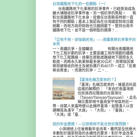
台南鐵路地下化的一些觀點（一）
台南鐵路地下化東移的抗爭事件，已經逐漸成為
繼大埔徵收抗爭事件後，另一個抗爭的焦點。 我
對台南鐵路地下化本身，從擔任台南縣長時就一直
有不同的觀點；基本上我認為在台灣國家財政日趨
困難，而地方政府財政也日趨困窘下，堅持台南市
鐵路地下化，並不是一個明智的選擇！...
「公地不用，卻強徵民地」-----南鐵東移抗爭事件的
本質
一丶南鐵抗爭，全國矚目 有關台南鐵路地
下化工程計劃的抗爭，主要是鐵工局所規劃的鐵路
地下化工程路線，捨棄在原軌道路線地下開挖永久
軌道，而將永久軌東移最多達30公尺，而導致因東
移而被徵收的地主及被拆遷戶共407戶，成立「反東
移自救會」，而激烈抗爭。 二丶...
【臺灣名稱怎麼來的？】
「臺灣」名稱怎麼來的，維基百科是
這樣的解釋的： 「來自於南臺灣原
住民族西拉雅族的台窩灣社
（Taioan/Taivoan/Tayouan），此名
稱位置即現今臺南安平地區附近一
帶，荷蘭人來臺時便以此稱呼臺灣，並隨漢人以音
譯轉寫為漢字「大員」、「大苑」、「臺員」、
「大灣」或「臺...
我的年金遭遇！---公保勞保不能合併計算問題！
小英總統上任後推動年金改革，雖然是全民絶大
多數對於國家財政的永續性的要求，對於年金改革