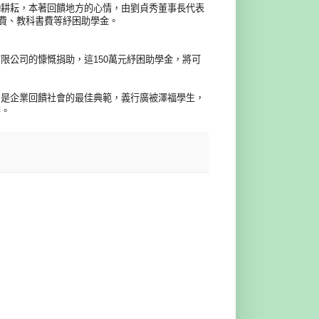
勤耕耘，本著回饋地方的心情，由劉貞秀董事長代表
餐費、教科書費等紓困助學金。
限公司的慷慨捐助，這150萬元紓困助學金，將可
，是企業回饋社會的最佳典範，義行廣被澤福學生，
書。