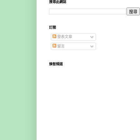
搜尋此網誌
訂閱
發表文章
留言
煥智頻道