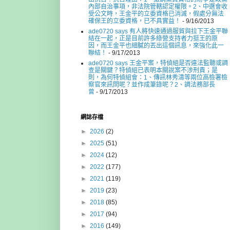
內部自治事項，非法院管轄認定權限。2、中選會收
受公文時，王金平的立委資格已消滅，假處分無法
確保王的立委資格，已不具實益！
- 9/16/2013
ade0720 says 有人將快速通過服貿與拉下王金平聯
結在一起，正是目前許多綠營支持者力挺王的原
因，而王金平也細膩的丟出這個訊息，來強化此一
聯結！
- 9/17/2013
ade0720 says 王金平案，特偵組是否違法監聽或調
查是關鍵？特偵組已表明本關說案不涉刑責；是
則，為何特偵組會：1、傳訊林秀濤等兩位高檢署檢
察官來訊問呢？並作成筆錄呢？2、調法務部長
曾
- 9/17/2013
網誌存檔
►
2026
(2)
►
2025
(51)
►
2024
(12)
►
2022
(177)
►
2021
(119)
►
2019
(23)
►
2018
(85)
►
2017
(94)
►
2016
(149)