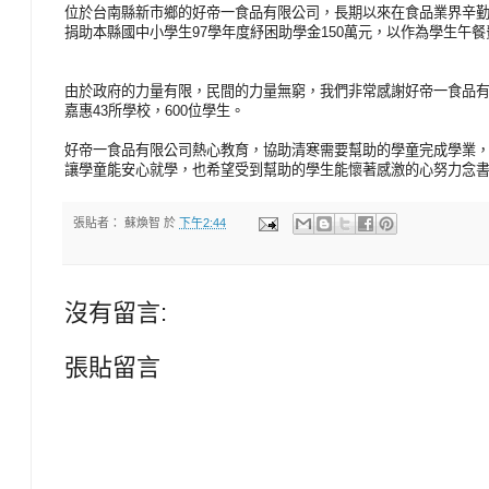
位於台南縣新市鄉的好帝一食品有限公司，長期以來在食品業界辛
捐助本縣國中小學生97學年度紓困助學金150萬元，以作為學生午
由於政府的力量有限，民間的力量無窮，我們非常感謝好帝一食品有
嘉惠43所學校，600位學生。
好帝一食品有限公司熱心教育，協助清寒需要幫助的學童完成學業
讓學童能安心就學，也希望受到幫助的學生能懷著感激的心努力念
張貼者：
蘇煥智
於
下午2:44
沒有留言:
張貼留言