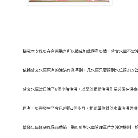
        探究本次風災在台南縣之所以造成如此嚴重災情，曾文水庫不
        依據曾文水庫原有的洩洪作業準則，凡水庫只要達到水位達21
        曾文水庫當日晚了6個小時洩洪，以至於相關洩洪作業必須
        再者，災害發生至今已超過1個多月，相關單位對於水庫洩洪
        這幾年每逢颱風暴雨季節，縣府針對水庫管理單位之洩洪機