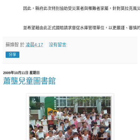
        因此，縣府此次特別協助受災業者與罹難者家屬，針對莫拉克風災
        並希望藉由此正式國賠請求督促水庫管理單位，以更嚴謹、
蘇煥智
於
凌晨4:17
沒有留言:
分享
2009年10月11日 星期日
蕭壟兒童圖書館