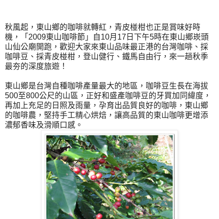
秋風起，東山鄉的咖啡就轉紅，青皮椪柑也正是賞味好時
機，「2009東山咖啡節」自10月17日下午5時在東山鄉崁頭
山仙公廟開跑，歡迎大家來東山品味最正港的台灣咖啡、採
咖啡豆、採青皮椪柑，登山健行、鐵馬自由行，來一趟秋季
最夯的深度旅遊！
東山鄉是台灣自種咖啡產量最大的地區，咖啡豆生長在海拔
500至800公尺的山區，正好和盛產咖啡豆的牙買加同緯度，
再加上充足的日照及雨量，孕育出品質良好的咖啡，東山鄉
的咖啡農，堅持手工精心烘焙，讓高品質的東山咖啡更增添
濃郁香味及滑順口感。