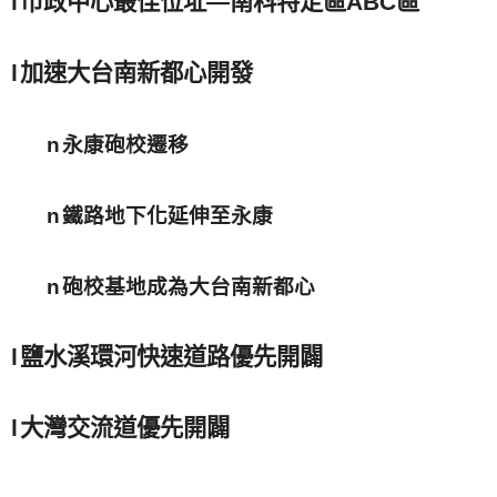
l
市政中心最佳位址
—
南科特定區
ABC
區
l
加速大台南新都心開發
n
永康砲校遷移
n
鐵路地下化延伸至永康
n
砲校基地成為大台南新都心
l
鹽水溪環河快速道路優先開闢
l
大灣交流道優先開闢