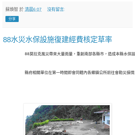
蘇煥智
於
清晨6:07
沒有留言:
分享
88水災水保設施復建經費核定草率
         縣府相關單位在第一時間即會同轄內各鄉鎮公所前往會勘災損情