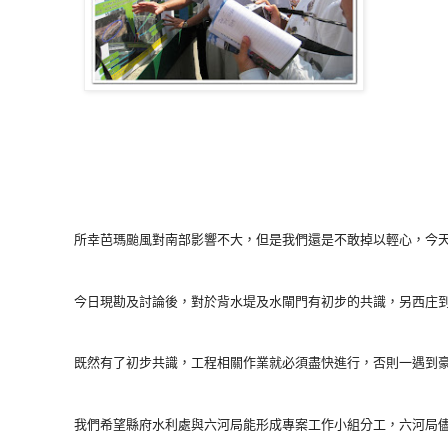
        所幸芭瑪颱風對南部影響不大，但是我們還是不敢掉以輕心
        今日現勘及討論後，對於背水堤及水閘門有初步的共識，另
        既然有了初步共識，工程相關作業就必須盡快進行，否則一遇
        我們希望縣府水利處與六河局能形成專案工作小組分工，六河