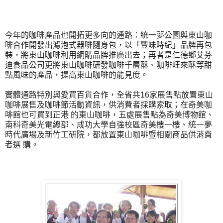
今年的咖啡產品也開拓更多向的通路：統一夢公園與東山咖
啡合作開發出濾泡式器啡隨身包，以「豐味時紀」品牌再包
裝，將東山咖啡利用網購品牌推廣出去；再者是仁德鄉艾芬
迪食品公司更將東山咖啡研發咖啡千層酥、咖啡旺來酥等甜
點風味的產品，提高東山咖啡的能見度。
實體通路特別與愛買百貨合作，全省共16家展售點放置東山
咖啡展售及咖啡節活動資訊，供消費者採購索取；在奇美咖
啡館也可買到正港 的東山咖啡，五處展售點為奇美博物館、
南科奇美光電總部、成功大學自強校區奇美樓一樓、統一夢
時代廣場及新竹工研院，都放置東山咖啡暨相關商品供消費
者選 購。