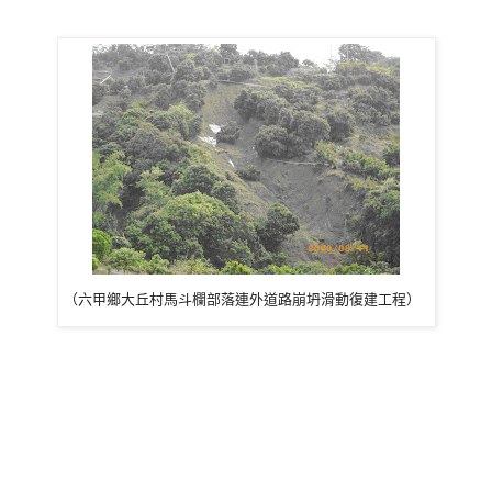
（六甲鄉大丘村馬斗欄部落連外道路崩坍滑動復建工程） 