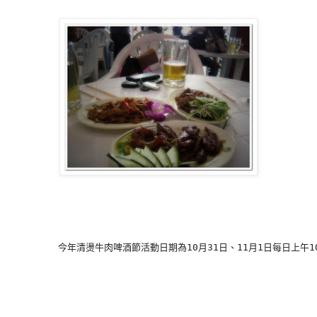
         今年清燙牛肉啤酒節活動日期為10月31日、11月1日每