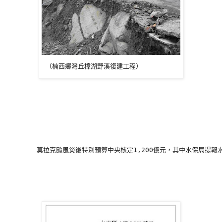
 （楠西鄉灣丘樟湖野溪復建工程） 
        莫拉克颱風災後特別預算中央核定1,200億元，其中水保局提