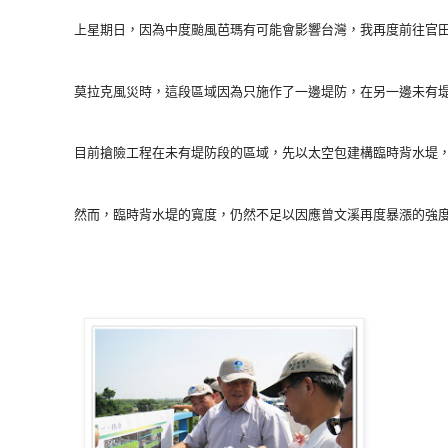
        莫拉克風災時，這段區域因為只施作了一邊堤防，在另一邊
        目前搶險工程在未有堤防段的區域，先以太空包建構臨時背水
        然而，臨時背水堤的寬度，仍然不足以因應曾文溪再度暴漲