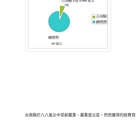
         台南縣於八八風災中受創嚴重，屬重度災區，然而獲得的經費