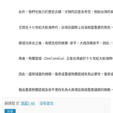
        此外，我們也致力於歷史古蹟、文物的訪查及考究，例如台灣
        尤其在十七世紀大航海時代，台灣在國際上扮演相當重要的角
        鄭成功來台之後，為懷念他的故鄉-安平，大員改稱安平，
        再者，熱蘭遮城（Zeelandia）正是台灣處於十七世
        因此，還原城基的規模，復原或重建熱蘭遮城有其必要性，
        藉由重建熱蘭遮城及安平港改名為大員港這兩個重要議題的推
蘇煥智
於
清晨7:48
沒有留言:
分享