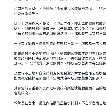
台南市的里整併，祇是為了節省里長公職選舉每個月4.5
萬
也會逐漸消
失。
除了上述烏樹林、營頂、茅港尾之外，陳水扁前總統的故
落）、我的故鄉七股
城仔內（是鄭成功據台後台江內海邊
（著名的倒風內海的港口鐵線橋港）
，都即將在這次的里
一個為了節省里長事務費而推動的里整併，卻成為一次大
問題是村里不是地方自治體，過去的鄉鎭市才是地方自治
被馬政府時代決
定取消地方自治，不再選舉改為官派，造
源不足丶也非地方自治體的村里
，卻反而要舉辦里長公職
全世界不是地方自治體都沒有像台灣的村里長舉辦公職選
如果祇是純粹民
間團體，當然就沒有所謂里整併的問題了
其實當前更重要的反而是中央政府應儘速推動鄉鎮市區的
會及政府。
賴院長在台南市長任內推動的里整併計劃，不在乎台南古