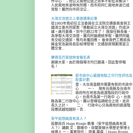
件中心＂；而公文兩地往返之效率不彰迄未解決，
人民兩地奔波時有所聞，而市府同仁兩地奔波已成
常態！雖然向市府洽公...
大灣交流道北上車道通車記事
從1993年我初任立法委員在立法院交通委員會與王
國清立委共同提案「推動設立大灣交流道」作成決
議。歲月蒼桑，到今已經22年了！ 我接任縣長後，
為爭取大灣交流道，屢向阿扁總統爭取，雖然阿扁
有交給交通部，惟均未獲回應。 後來我們工務局長
蘇金安及副局長彭紹博發現，交通部原規劃案是立
體交會...
賽德克巴萊放映會報名表
謝謝大家，由於兩個場次均已額滿，因此暫停報
名！
新市政中心最適地點之可行性評估及
配套計劃
壹、大台南直轄市需要有新的市政中
心 一、 現有台南縣及台南市
政府所在地皆為過渡階段的行政中
心，台南市為第一行政中 心，台南
縣為第二行政中心，難以發揮協調統合之效，並非
長久之計。 二、 行政中心分為兩地的過渡階
段應該越短越好，否...
安平追想曲真有其人？
投鄭荷兵 Hugo Rosijn 軼事（安平追想曲真有其
人？）講鋼 文：鄭維中，荷蘭萊頓大學歷史學博士
候選人 一、事實部份： 雨果‧羅森（ Hugo Rosijn