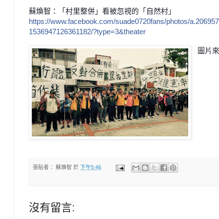
蘇煥智：「村里整併」看被忽視的「自然村」
https://www.facebook.com/
suade0720fans/photos/
a.20695
1536947126361182/
?type=3&theater
圖片
張貼者：
蘇煥智
於
下午5:46
沒有留言: