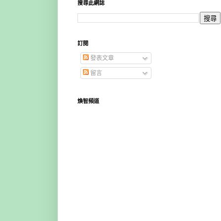
搜尋此網誌
訂閱
發表文章
留言
煥智頻道