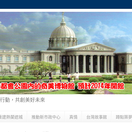
行動，共創美好未來
重建熱蘭遮城
推動新市政中心
真情
台灣故事館
蹲點築