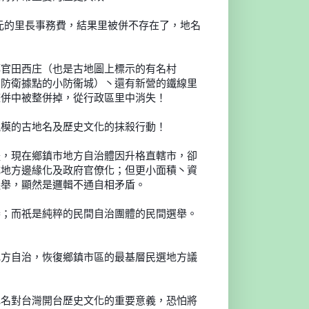
元的里長事務費，結果里被併不存在了，地名
鄉
官田西庄（也是古地圖上標示的有名村
的防衛據點的小防衞城
）丶還有新營的鐵線里
整併中被整併掉，從行政區里中消失！
規
模的古地名及歷史文化的抹殺行動！
體
，現在鄉鎮市地方自治體因升格直轄市，卻
成地方邊緣化及政
府官僚化；但更小面積丶資
選舉，顯然是邏輯不通自相矛盾。
舉
；而祇是純粹的民間自治團體的民間選舉。
。
地
方自治，恢復鄉鎮市區的最基層民選地方議
地
名對台灣開台歷史文化的重要意義，恐怕將