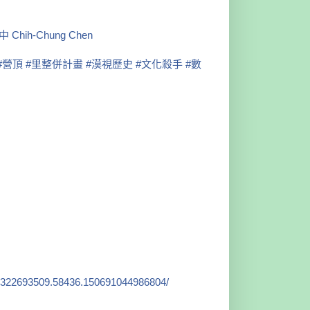
 Chih-Chung Chen
#營頂
#里整併計畫
#漠視歷史
#文化殺手
#數
7322693509.58436.150
691044986804/