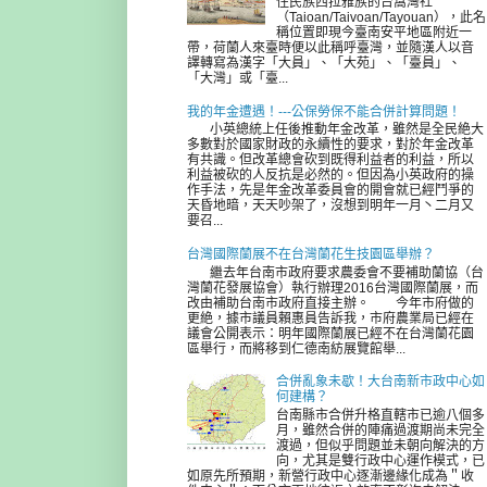
住民族西拉雅族的台窩灣社
（Taioan/Taivoan/Tayouan），此名
稱位置即現今臺南安平地區附近一
帶，荷蘭人來臺時便以此稱呼臺灣，並隨漢人以音
譯轉寫為漢字「大員」、「大苑」、「臺員」、
「大灣」或「臺...
我的年金遭遇！---公保勞保不能合併計算問題！
小英總統上任後推動年金改革，雖然是全民絶大
多數對於國家財政的永續性的要求，對於年金改革
有共識。但改革總會砍到既得利益者的利益，所以
利益被砍的人反抗是必然的。但因為小英政府的操
作手法，先是年金改革委員會的開會就已經鬥爭的
天昏地暗，天天吵架了，沒想到明年一月丶二月又
要召...
台灣國際蘭展不在台灣蘭花生技園區舉辦？
繼去年台南市政府要求農委會不要補助蘭協（台
灣蘭花發展協會）執行辦理2016台灣國際蘭展，而
改由補助台南市政府直接主辦。 今年市府做的
更絶，據市議員賴惠員告訴我，市府農業局已經在
議會公開表示：明年國際蘭展已經不在台灣蘭花園
區舉行，而將移到仁德南紡展覽館舉...
合併亂象未歇！大台南新市政中心如
何建構？
台南縣市合併升格直轄市已逾八個多
月，雖然合併的陣痛過渡期尚未完全
渡過，但似乎問題並未朝向解決的方
向，尤其是雙行政中心運作模式，已
如原先所預期，新營行政中心逐漸邊緣化成為＂收