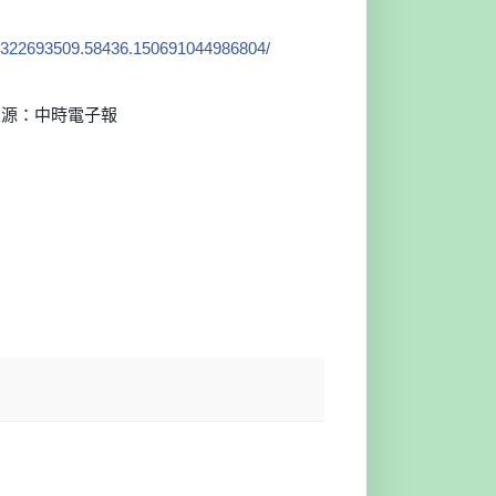
7322693509.58436.150
691044986804/
來源：中時電子報