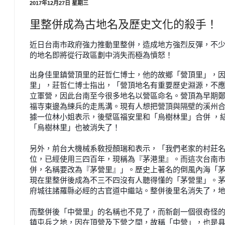
2017年12月27日 星期三
里整併成為古地名及歷史文化的殺手！
近日台南市政府強力推動里整併，造成地方強烈反彈，不
的地名即將從行
政區劃中消失而極為憤怒！
出身佳里鎮營頂里的莊哲仁博士，他的故鄉「營頂里」，
里」，莊哲仁博士指
出，「營頂地名有重要歷史淵源，不
立軍營，因此台南至今很多地名以營
區命名。營頂為早期
福寺東邊為練兵的走馬溝。現有人想把營頂與隔壁的
溪州
據一位林
小姐表示，後壁區福安里和「烏樹林里」合併 ，
「烏樹林里
」也被消失了！
另外，前台大機械系敎授顏瑞和表示，「我們老家的村莊
位，已經使用三四
百年，現稱為『茅港里』。而這次台南
併，名稱要改為『茅營里』」。歷史
上著名的倒風內海「
現在里整併後成為不三不四沒有人聽得懂的「茅營里
」。
府城往諸
羅縣必經的古官道中繼站。整併後里名消失了，
而整併後「中營里」的名稱也不見了，而新創一個很奇怪
鎮屯兵之地，因
在頂營及下營之間，故稱「中營」，也是