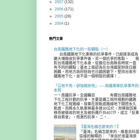
►
2007
(132)
►
2006
(171)
►
2005
(28)
►
2004
(1)
熱門文章
台南鐵路地下化的一些觀點（一）
台南鐵路地下化東移的抗爭事件，已經逐漸成為
繼大埔徵收抗爭事件後，另一個抗爭的焦點。 我
對台南鐵路地下化本身，從擔任台南縣長時就一直
有不同的觀點；基本上我認為在台灣國家財政日趨
困難，而地方政府財政也日趨困窘下，堅持台南市
鐵路地下化，並不是一個明智的選擇！...
「公地不用，卻強徵民地」-----南鐵東移抗爭事件的
本質
一丶南鐵抗爭，全國矚目 有關台南鐵路地
下化工程計劃的抗爭，主要是鐵工局所規劃的鐵路
地下化工程路線，捨棄在原軌道路線地下開挖永久
軌道，而將永久軌東移最多達30公尺，而導致因東
移而被徵收的地主及被拆遷戶共407戶，成立「反東
移自救會」，而激烈抗爭。 二丶...
【臺灣名稱怎麼來的？】
「臺灣」名稱怎麼來的，維基百科是
這樣的解釋的： 「來自於南臺灣原