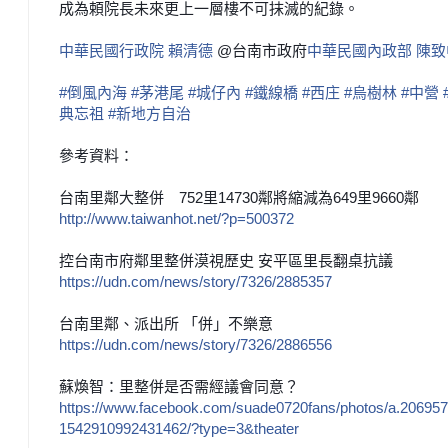
成為頼院長未來
更上一層樓不可抹滅的紀錄。
中華民國行政院
賴清德
@台南市政府
中華民國內政部
陳致中
#倒風內海
#茅港尾
#城仔內
#鐵線橋
#西庄
#烏樹林
#中營
典忘祖
#新地方自治
參考資料：
台南里鄰大整併 752里14730鄰將縮減為649里
9660鄰
http://www.taiwanhot.net/
?p=500372
控台南市府鄰里整併漠視歷史 安平區里長翻桌抗議
https://udn.com/news/
story/7326/2885357
台南里鄰、派出所 「併」不樂意
https://udn.com/news/
story/7326/2886556
蘇煥智：里整併是否需經議會同意？
https://www.facebook.com/
suade0720fans/photos/
a.20695
1542910992431462/
?type=3&theater