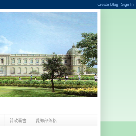
夢
縣政叢書
愛鄉部落格