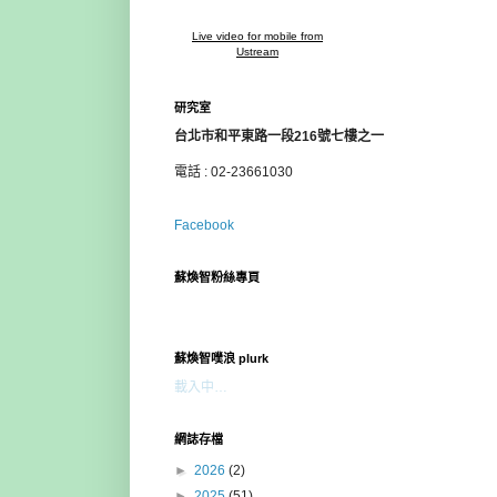
Live video for mobile from
Ustream
研究室
台北市和平東路一段216號七樓之一
電話 : 02-23661030
Facebook
蘇煥智粉絲專頁
蘇煥智噗浪 plurk
載入中…
網誌存檔
►
2026
(2)
►
2025
(51)