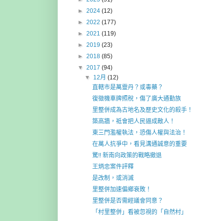
►
2024
(12)
►
2022
(177)
►
2021
(119)
►
2019
(23)
►
2018
(85)
▼
2017
(94)
▼
12月
(12)
直轄市是萬靈丹？或毒藥？
復徵機車牌照稅，傷了廣大通勤族
里整併成為古地名及歷史文化的殺手！
築高牆，祗會把人民逼成敵人！
東三門濫權執法，恐傷人權與法治！
在萬人抗爭中，看見溝通誠意的重要
驚!! 新南向政策的戰略撤退
王炳忠案件評釋
是改制，或消滅
里整併加速偏鄉衰敗！
里整併是否需經議會同意？
「村里整併」看被忽視的「自然村」