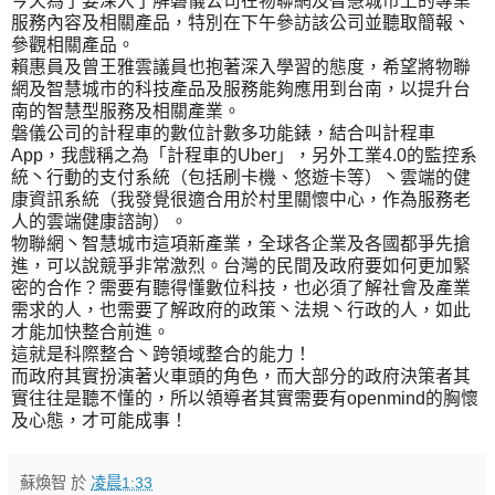
今天為了要深入了解磐儀公司在物聯網及智慧城市上的專業
服務內容及相關產品，特別在下午參訪該公司並聽取簡報、
參觀相關產品。
賴惠員及曾王雅雲議員也抱著深入學習的態度，希望將物聯
網及智慧城市的科技產品及服務能夠應用到台南，以提升台
南的智慧型服務及相關產業。
磐儀公司的計程車的數位計數多功能錶，結合叫計程車
App，我戲稱之為「計程車的Uber」，另外工業4.0的監控系
統丶行動的支付系統（包括刷卡機、悠遊卡等）丶雲端的健
康資訊系統（我發覺很適合用於村里關懷中心，作為服務老
人的雲端健康諮詢）。
物聯網丶智慧城市這項新產業，全球各企業及各國都爭先搶
進，可以說競爭非常激烈。台灣的民間及政府要如何更加緊
密的合作？需要有聽得懂數位科技，也必須了解社會及產業
需求的人，也需要了解政府的政策丶法規丶行政的人，如此
才能加快整合前進。
這就是科際整合丶跨領域整合的能力！
而政府其實扮演著火車頭的角色，而大部分的政府決策者其
實往往是聽不懂的，所以領導者其實需要有openmind的胸懷
及心態，才可能成事！
蘇煥智
於
凌晨1:33