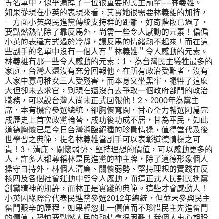
等名單中，似乎漏掉了一位很重要的民主前輩----林義雄。
如果從現在小英的表現來看，其實她很需要林義雄的加持，
一方面小英與民進黨傳統支持群的距離，好奇階段已過了，
要點燃熱情除了靠反馬外，尚需一些令人感動的元素！偏偏
小英的表達方式過於冷靜，讓反馬的情緒熱不起來！而在這
些副手的名單中沒有一個人有＂林義雄＂令人感動的元素。
林義雄有那一些令人感動的元素：1、為台灣民主犧牲最多的
家庭，台灣人還沒有充分回報他。在所有政治受難者，沒有
人家中寡母稚女三人受殘害，而本身又坐黑牢，犧牲了這麼
大但卻未去求官，到現在還沒有去爭取一個政府部門的政治
職務，可以說台灣人尚未正式回報他！2、2000年為黨主
席，本有機會參選總統，卻胸懷寬闊，甘心全力輔選阿扁完
成歷史上首次政黨輪替，成功後功成不居，甘為平民，如此
道德胸懷已是今日台灣瀕臨絕種的珍貴情操，值得當代及後
世學習之典範，提名林義雄當副手可以表彰道德情操之可
貴！3、清廉、關懷弱勢、堅持理想的價值，可以感動更多的
人，許多人都尊稱林是民進黨的神主牌，除了道德形象個人
操守自持外，林個人清廉、關懷弱勢、堅持理想的實踐在反
核四及各個社會運動中皆令人感動，而這正式人民對民進黨
創黨精神的期許，而林正是實踐的典範。這些才會感動人！
小英因緣際會代表民進黨參選2012年總統，但並未參與民主
奮鬥艱辛的歷程，如果輕忽此一價值而不珍惜民主先進奮鬥
的價值，恐怕要點燃人民的熱情會很困難！我個人衷心期盼