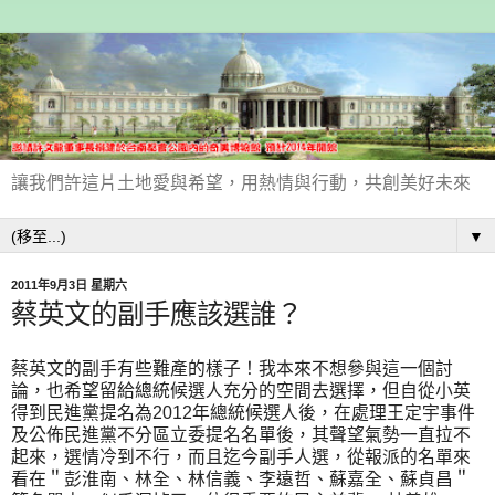
讓我們許這片土地愛與希望，用熱情與行動，共創美好未來
▼
2011年9月3日 星期六
蔡英文的副手應該選誰？
蔡英文的副手有些難產的樣子！我本來不想參與這一個討
論，也希望留給總統候選人充分的空間去選擇，但自從小英
得到民進黨提名為2012年總統候選人後，在處理王定宇事件
及公佈民進黨不分區立委提名名單後，其聲望氣勢一直拉不
起來，選情冷到不行，而且迄今副手人選，從報派的名單來
看在＂彭淮南、林全、林信義、李遠哲、蘇嘉全、蘇貞昌＂