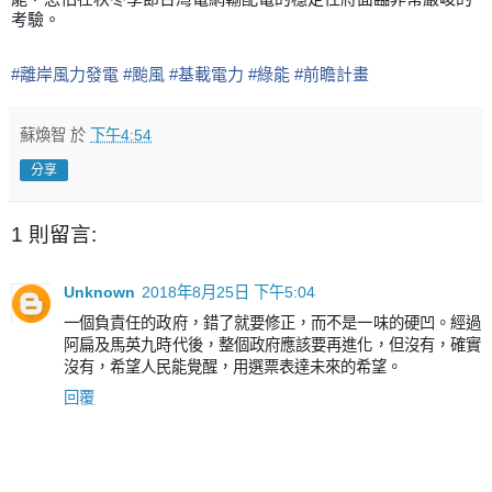
考驗。
#
離岸風力發電
#
颱風
#
基載電力
#
綠能
#
前瞻計畫
蘇煥智
於
下午4:54
分享
1 則留言:
Unknown
2018年8月25日 下午5:04
一個負責任的政府，錯了就要修正，而不是一味的硬凹。經過
阿扁及馬英九時代後，整個政府應該要再進化，但沒有，確實
沒有，希望人民能覺醒，用選票表達未來的希望。
回覆