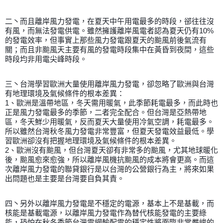
二丶而且離岸風力發電，在夏天中午用電最多的時段，郤往往沒
有風，而無法發電供電。雖然擁護離岸風電者認為夏天仍有10%
的發電效率，但事實上那些風力發電跟夏天的颱風前後氣流有
關；而且非颱風天主要有風的發電時段集中在黃昏到夜間，這些
時段均非用電尖峰時段。
三丶台灣學習歐洲大量使用離岸風力發電，卻忽略了歐洲與台灣
有地理環境及氣候條件的根本差異：
1、歐洲是溫帶地區，冬天需用暖氣，此季節耗電最多，而此時也
正是風力發電最多的季節，二者完全配合。但台灣是亞熱帶地
區，冬天鮮少用暖氣，反而夏天大量使用冷氣空調，耗電最多。
所以雖然台灣秋冬風力發電非常豐富，但夏天發電效益最低。學
習歐洲卻沒有把握地理環境及氣候條件的根本差異。
2、歐洲沒有颱風，但台灣夏天卻有非常多的颱風，尤其地球暖化
後，颱風愈來愈強，所以離岸風機抗颱風的成本將會更高。而這
次離岸風力發電的聯貸銀行是以台灣的公營銀行為主，將來如果
出問題也是主要是台灣要自負其責。
四丶另外以離岸風力發電是不穩定的電源，基本上不是基載，而
核能是基載電源，以離岸風力發電作為替代核能發電的主要綠
能，恐怕在秋冬季節台灣電網輸配電的穩定性將面臨非常嚴峻的