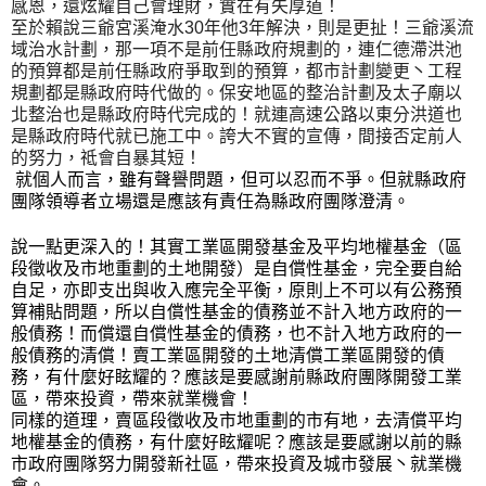
感恩，還炫耀自己會理財，實在有失厚道！
至於賴說三爺宮溪淹水30年他3年解決，則是更扯！三爺溪流
域治水計劃，那一項不是前任縣政府規劃的，連仁德滯洪池
的預算都是前任縣政府爭取到的預算，都市計劃變更丶工程
規劃都是縣政府時代做的。保安地區的整治計劃及太子廟以
北整治也是縣政府時代完成的！就連高速公路以東分洪道也
是縣政府時代就已施工中。誇大不實的宣傳，間接否定前人
的努力，祗會自暴其短！
就個人而言，雖有聲譽問題，但可以忍而不爭。但就縣政府
團隊領導者立場還是應該有責任為縣政府團隊澄清。
說一點更深入的！其實工業區開發基金及平均地權基金（區
段徵收及市地重劃的土地開發）是自償性基金，完全要自給
自足，亦即支出與收入應完全平衡，原則上不可以有公務預
算補貼問題，所以自償性基金的債務並不計入地方政府的一
般債務！而償還自償性基金的債務，也不計入地方政府的一
般債務的清償！賣工業區開發的土地清償工業區開發的債
務，有什麼好眩耀的？應該是要感謝前縣政府團隊開發工業
區，帶來投資，帶來就業機會！
同樣的道理，賣區段徵收及市地重劃的市有地，去清償平均
地權基金的債務，有什麼好眩耀呢？應該是要感謝以前的縣
市政府團隊努力開發新社區，帶來投資及城市發展丶就業機
會。