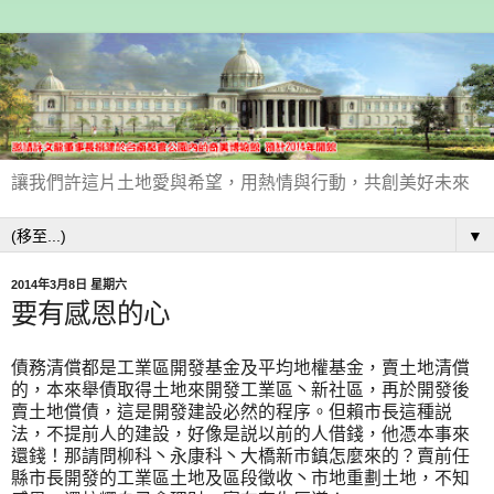
讓我們許這片土地愛與希望，用熱情與行動，共創美好未來
▼
2014年3月8日 星期六
要有感恩的心
債務清償都是工業區開發基金及平均地權基金，賣土地清償
的，本來舉債取得土地來開發工業區丶新社區，再於開發後
賣土地償債，這是開發建設必然的程序。但賴市長這種説
法，不提前人的建設，好像是説以前的人借錢，他憑本事來
還錢！那請問柳科丶永康科丶大橋新市鎮怎麼來的？賣前任
縣市長開發的工業區土地及區段徵收丶市地重劃土地，不知