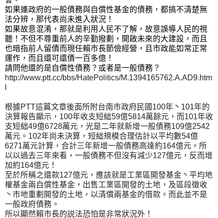
如果連政府的一般債務與自償性基金的債務，都搞不清楚無
法分辨，那代表尚未進入狀況！
如果故意混淆，那就是利用人民不了解，故意誤導人民的視
聽！不但不尊重前人的辛勤撥劃，開啟未來的大建設，而且
也暗指前人留債而現任賴市長節儉經營，且市政能如常正常
運作，而且還可還債一百多億！
請問他還的是自償性債務？或者是一般債務？
http://www.ptt.cc/bbs/HatePolitics/M.1394165762.A.AD9.htm
l
根據PTT這篇文章後面所附台南市政府民國100年丶101年的
決算報告顯示，100年收支短絀59億5814萬餘元，而101年收
支短絀49億6728萬元，光是二年就新增一般債務109億2542
萬元。102年尚未決算，短絀規模合理估計以平均數54億
6271萬元計算，合計三年新增一般債務高達約164億元。所
以以過去三年來看，一般債務不但沒有減少127億元，反而增
加約164億元！
至於所稱之還款127億元，應該就是工業區開發基金丶平均地
權基金兩自償性基金，出售工業區開發的土地，及區段徵收
丶市地重劃開發的土地，以清償兩基金的借款。而此並不是
一般政府債務。
所以顯然賴市長的説法恐怕是非常狀況外！