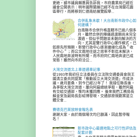
更絶，據市議員賴惠員告訴我，市府農業局已經在
議會公開表示：明年國際蘭展已經不在台灣蘭花園
區舉行，而將移到仁德南紡展覽館舉...
合併亂象未歇！大台南新市政中心如
何建構？
台南縣市合併升格直轄市已逾八個多
月，雖然合併的陣痛過渡期尚未完全
渡過，但似乎問題並未朝向解決的方
向，尤其是雙行政中心運作模式，已
如原先所預期，新營行政中心逐漸邊緣化成為＂收
件中心＂；而公文兩地往返之效率不彰迄未解決，
人民兩地奔波時有所聞，而市府同仁兩地奔波已成
常態！雖然向市府洽公...
大灣交流道北上車道通車記事
從1993年我初任立法委員在立法院交通委員會與王
國清立委共同提案「推動設立大灣交流道」作成決
議。歲月蒼桑，到今已經22年了！ 我接任縣長後，
為爭取大灣交流道，屢向阿扁總統爭取，雖然阿扁
有交給交通部，惟均未獲回應。 後來我們工務局長
蘇金安及副局長彭紹博發現，交通部原規劃案是立
體交會...
賽德克巴萊放映會報名表
謝謝大家，由於兩個場次均已額滿，因此暫停報
名！
新市政中心最適地點之可行性評估及
配套計劃