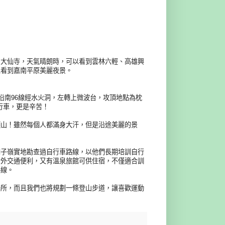
、大仙寺，天氣晴朗時，可以看到雲林六輕、高雄興
以看到嘉南平原美麗夜景。
沿南96線經水火洞，左轉上微波台，攻頂地點為枕
行車，更是辛苦！
頭山！雖然每個人都滿身大汗，但是沿途美麗的景
關子嶺實地勘查過自行車路線，以他們長期培訓自行
對外交通便利，又有溫泉旅館可供住宿，不僅適合訓
路線。
場所，而且我們也將規劃一條登山步道，讓喜歡運動