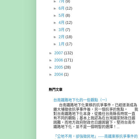
►
7月
(9)
►
6月
(12)
►
5月
(8)
►
4月
(12)
►
3月
(7)
►
2月
(18)
►
1月
(17)
►
2007
(132)
►
2006
(171)
►
2005
(28)
►
2004
(1)
熱門文章
台南鐵路地下化的一些觀點（一）
台南鐵路地下化東移的抗爭事件，已經逐漸成為
繼大埔徵收抗爭事件後，另一個抗爭的焦點。 我
對台南鐵路地下化本身，從擔任台南縣長時就一直
有不同的觀點；基本上我認為在台灣國家財政日趨
困難，而地方政府財政也日趨困窘下，堅持台南市
鐵路地下化，並不是一個明智的選擇！...
「公地不用，卻強徵民地」-----南鐵東移抗爭事件的