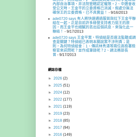
內部自治事項，非法院管轄認定權限。2、中選會收
受公文時，王金平的立委資格已消滅，假處分無法
確保王的立委資格，已不具實益！
- 9/16/2013
ade0720 says 有人將快速通過服貿與拉下王金平聯
結在一起，正是目前許多綠營支持者力挺王的原
因，而王金平也細膩的丟出這個訊息，來強化此一
聯結！
- 9/17/2013
ade0720 says 王金平案，特偵組是否違法監聽或調
查是關鍵？特偵組已表明本關說案不涉刑責；是
則，為何特偵組會：1、傳訊林秀濤等兩位高檢署檢
察官來訊問呢？並作成筆錄呢？2、調法務部長
曾
- 9/17/2013
網誌存檔
►
2026
(2)
►
2025
(51)
►
2024
(12)
►
2022
(177)
►
2021
(119)
►
2019
(23)
►
2018
(85)
►
2017
(94)
►
2016
(149)