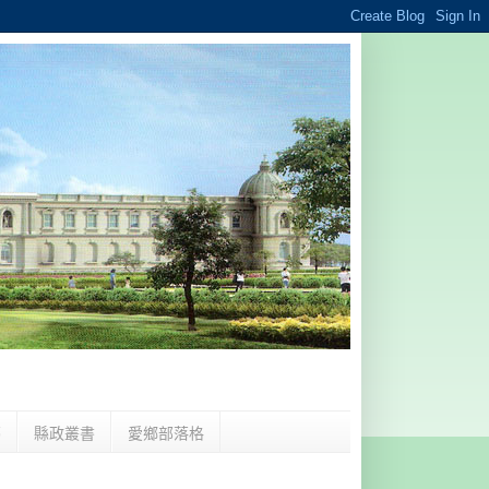
夢
縣政叢書
愛鄉部落格