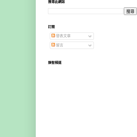
搜尋此網誌
訂閱
發表文章
留言
煥智頻道