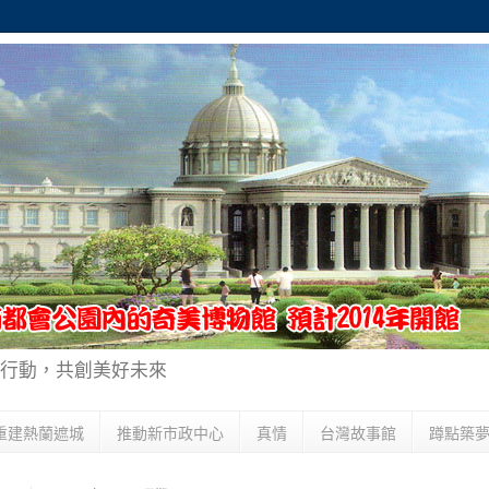
行動，共創美好未來
重建熱蘭遮城
推動新市政中心
真情
台灣故事館
蹲點築