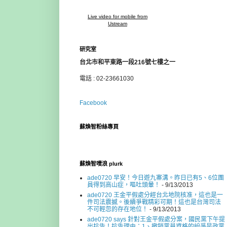
Live video for mobile from
Ustream
研究室
台北市和平東路一段216號七樓之一
電話 : 02-23661030
Facebook
蘇煥智粉絲專頁
蘇煥智噗浪 plurk
ade0720 早安！今日遊九寨溝。昨日已有5、6位團
員得到高山症，嘔吐頭暈！
- 9/13/2013
ade0720 王金平假處分經台北地院核准，這也是一
件司法震撼。後續爭戰精彩可期！這也是台灣司法
不可輕忽的存在地位！
- 9/13/2013
ade0720 says 針對王金平假處分案，國民黨下午提
出抗告！抗告理由：1、撤銷黨員資格的紛爭是政黨