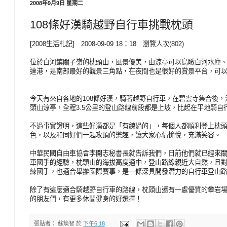
2008年9月9日 星期二
108條好漢騎越野自行車挑戰枕頭
[2008生活札記] 2008-09-09 18：18 瀏覽人次(802)
位於白河鎮關子嶺的枕頭山，風景優美，由涼亭可以鳥瞰白河水庫
達港，是南部最好的觀景三角點，在夜間也是很好的賞景平台，可
今天有來自各地的108條好漢，騎著越野自行車，在碧雲寺集合後，
頭山涼亭，全程3.5公里的登山路線前段都是上坡，比起在平地騎自
不過事實證明，這些好漢都是「有練過的」，每個人都順利登上枕
色，以及和同好們一起攻頂的樂趣，讓大家心情愉悅，充滿笑容。
中華民國自由車協會李開志秘書長就告訴我們，日前他們就已經來
車國手的經驗，枕頭山的海拔高度適中，登山路線親近大自然，且
練國手，也適合舉辦國際賽事，是一條深具開發潛力的自行車登山
除了有這麼適合騎越野自行車的路線，枕頭山還有一處優質的攀岩
的朋友們，有更多休閒健身的好選擇！
張貼者：
蘇煥智
於
下午6:18