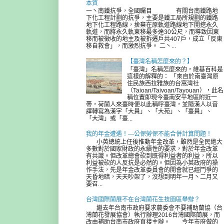
本質
一丶南鐵抗爭，全國矚目 有關台南鐵路地
下化工程計劃的抗爭，主要是鐵工局所規劃的鐵路
地下化工程路線，捨棄在原軌道路線地下開挖永久
軌道，而將永久軌東移最多達30公尺，而導致因東
移而被徵收的地主及被拆遷戶共407戶，成立「反東
移自救會」，而激烈抗爭。 二丶...
【臺灣名稱怎麼來的？】
「臺灣」名稱怎麼來的，維基百科是
這樣的解釋的： 「來自於南臺灣原
住民族西拉雅族的台窩灣社
（Taioan/Taivoan/Tayouan），此名
稱位置即現今臺南安平地區附近一
帶，荷蘭人來臺時便以此稱呼臺灣，並隨漢人以音
譯轉寫為漢字「大員」、「大苑」、「臺員」、
「大灣」或「臺...
我的年金遭遇！---公保勞保不能合併計算問題！
小英總統上任後推動年金改革，雖然是全民絶大
多數對於國家財政的永續性的要求，對於年金改革
有共識。但改革總會砍到既得利益者的利益，所以
利益被砍的人反抗是必然的。但因為小英政府的操
作手法，先是年金改革委員會的開會就已經鬥爭的
天昏地暗，天天吵架了，沒想到明年一月丶二月又
要召...
台灣國際蘭展不在台灣蘭花生技園區舉辦？
繼去年台南市政府要求農委會不要補助蘭協（台
灣蘭花發展協會）執行辦理2016台灣國際蘭展，而
改由補助台南市政府直接主辦。 今年市府做的