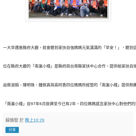
位在縣府大廳的「南瀛小棧」是縣府與台南縣家扶中心合作，提供給家扶自
由蔡淑娟、陳明珠、鍾佩真與高阿香四位媽媽所經營的「南瀛小棧」提供熱
「南瀛小棧」自97年6月掛牌至今已有2年，四位媽媽感念家扶中心對他們的
蘇煥智
於
晚上10:29
分享