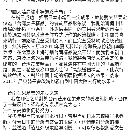
力！而這一個新的階段，我也開始規劃中國大陸市場佈局！
「中國大陸高端市場通路佈局」：
在銷日成功，拓展日本市場到一定成果，並將愛文芒果定
位為「台灣農業精品」的優質產品形象後，我開始籌備中國
市場的開拓。也為非「外銷供果園」的芒果尋求新的市場。
由於過去國共以政治合作方式所作的政治採購，由相關農會
來執行，通路端完全受制於人，而且完全受制於政治統戰關
係，無法長久。所以2010年夏天我以台南縣長身份親自率隊
登陸，在北京及上海行銷台南精品愛文芒果。而我們並親自
考察北京及上海的農產品通路。我們將台南愛文芒果定位為
優質的「台灣農業精品」，並且選擇在中國大陸的「高端通
路」販售，希望成為中國大陸的「高級送禮精品」，此次行
銷效益很大，對於中國市場的拓展發揮很大的效果。後來
2011年屏東縣長曹啟鴻也親自到中國大陸去行銷水果。
「台南芒果產業的未竟之志」
我在卸任之時對於台南芒果產業未來的機運與挑戰，也作
了一些反省，認為尚有幾項未竟之志：
㈠產業高值化仍待努力：
我多年親自帶隊到日本行銷，曾親自到日本宮崎縣實地參
觀，發現日本的分級包裝做的很徹底，他們制訂分級的標
準，並透過「遠紅外線電腦選別機」，可以很客觀將愛文芒