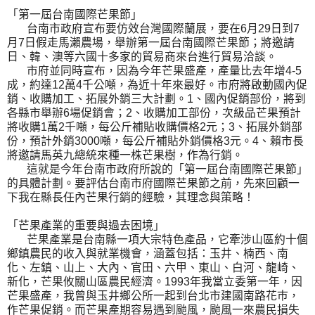
「第一屆台南國際芒果節」
台南市政府宣布要仿效台灣國際蘭展，要在6月29日到7
月7日假走馬瀨農場，舉辦第一屆台南國際芒果節；將邀請
日、韓、澳等六國十多家的貿易商來台進行貿易洽談。
市府並同時宣布，因為今年芒果盛產，產量比去年增4-5
成，約達12萬4千公噸，為近十年來最好。市府將啟動國內促
銷、收購加工、拓展外銷三大計劃。1、國內促銷部份，將到
各縣市舉辦6場促銷會；2、收購加工部份，次級品芒果預計
將收購1萬2千噸，每公斤補貼收購價格2元；3、拓展外銷部
份，預計外銷3000噸，每公斤補貼外銷價格3元。4、賴市長
將邀請馬英九總統來種一株芒果樹，作為行銷。
這就是今年台南市政府所說的「第一屆台南國際芒果節」
的具體計劃。要評估台南市府國際芒果節之前，先來回顧一
下我在縣長任內芒果行銷的經驗，其理念與策略！
「芒果產業的重要與過去困境」
芒果產業是台南縣一項大宗特色產品，它牽涉山區約十個
鄉鎮農民的收入與就業機會，涵蓋包括：玉井、楠西、南
化、左鎮、山上、大內、官田、六甲、東山、白河、龍崎、
新化，芒果攸關山區農民經濟。1993年我當立委第一年，因
芒果盛產，我曾與玉井鄉公所一起到台北市建國南路花巿，
作芒果促銷。而芒果產期容易遇到颱風，颱風一來農民損失