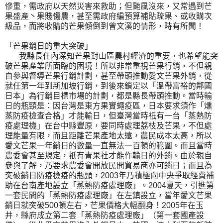
慘重，需政府以天然災害來救助；但颱風沒來，又常遇到芒
果盛產丶果賤傷農，甚至需政府編預算補貼疏果、或收購次
級品，而將收購的芒果傾倒到曾文溪的情形，時有所聞！
「芒果銷日的重大突破」
我縣長任內深知芒果對山區農村經濟的重要，也希望能突
破芒果產業所面臨的困境！所以非常重視芒果行銷，不但親
自參與督導芒果行銷計劃，甚至帶頭推動愛文芒果外銷，從
就任第一年到新加坡行銷，到後來鎖定以「溫帶富裕的鄰國
日本」為行銷目標市場的計劃，都是縣長帶頭推動。當時輸
日的瓶頸是：因台灣是東方果實蠅疫區，日本要求須作「燻
蒸防疫檢查合格」才能輸日，但臺灣當時祇有一台「蒸熱防
疫處理機」在台中縣豐原，要同時處理荔枝及芒果，不但處
理能量有限，而且距離芒果產地太遠，農民成本太高，所以
愛文芒果一年銷日的數量一直無法一百頓的範圍。而且當時
農委會甚至規定，祇有青果社才能作輸日的外銷。由於親自
參與了解，乃要求農委會開放民間貿易商亦可銷日；而且為
突破銷日防疫檢疫的瓶頸，2003年乃積極向中央爭取經費補
助在台南產地設立「蒸熱防疫處理廠」。2004夏天，引進第
一套民間的「蒸熱防疫處理廠」在左鎮設立，當年愛文芒果
銷日就突破500頓左右，芒果價格大幅翻身！2005年在玉
井，縣府成立第二套「蒸熱防疫處理廠」（第一套國產設