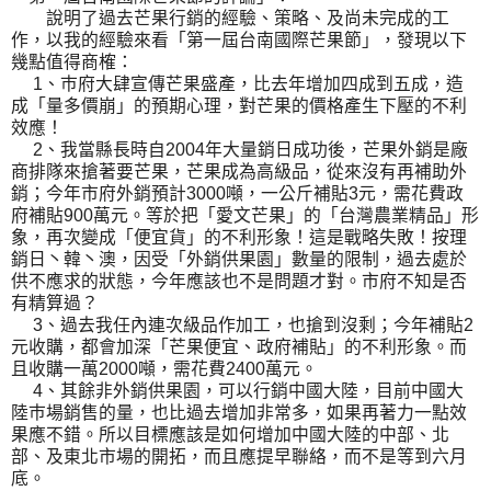
說明了過去芒果行銷的經驗、策略、及尚未完成的工
作，以我的經驗來看「第一屆台南國際芒果節」，發現以下
幾點值得商榷：
1、巿府大肆宣傳芒果盛產，比去年增加四成到五成，造
成「量多價崩」的預期心理，對芒果的價格產生下壓的不利
效應！
2、我當縣長時自2004年大量銷日成功後，芒果外銷是廠
商排隊來搶著要芒果，芒果成為高級品，從來沒有再補助外
銷；今年市府外銷預計3000噸，一公斤補貼3元，需花費政
府補貼900萬元。等於把「愛文芒果」的「台灣農業精品」形
象，再次變成「便宜貨」的不利形象！這是戰略失敗！按理
銷日丶韓丶澳，因受「外銷供果園」數量的限制，過去處於
供不應求的狀態，今年應該也不是問題才對。市府不知是否
有精算過？
3、過去我任內連次級品作加工，也搶到沒剩；今年補貼2
元收購，都會加深「芒果便宜、政府補貼」的不利形象。而
且收購一萬2000噸，需花費2400萬元。
4、其餘非外銷供果園，可以行銷中國大陸，目前中國大
陸巿場銷售的量，也比過去增加非常多，如果再著力一點效
果應不錯。所以目標應該是如何增加中國大陸的中部、北
部、及東北市場的開拓，而且應提早聯絡，而不是等到六月
底。