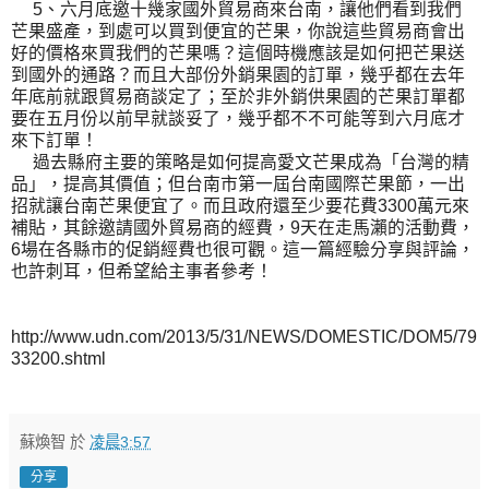
5、六月底邀十幾家國外貿易商來台南，讓他們看到我們
芒果盛產，到處可以買到便宜的芒果，你說這些貿易商會出
好的價格來買我們的芒果嗎？這個時機應該是如何把芒果送
到國外的通路？而且大部份外銷果園的訂單，幾乎都在去年
年底前就跟貿易商談定了；至於非外銷供果園的芒果訂單都
要在五月份以前早就談妥了，幾乎都不不可能等到六月底才
來下訂單！
過去縣府主要的策略是如何提高愛文芒果成為「台灣的精
品」，提高其價值；但台南市第一屆台南國際芒果節，一出
招就讓台南芒果便宜了。而且政府還至少要花費3300萬元來
補貼，其餘邀請國外貿易商的經費，9天在走馬瀨的活動費，
6場在各縣市的促銷經費也很可觀。這一篇經驗分享與評論，
也許刺耳，但希望給主事者參考！
http://www.udn.com/2013/5/31/NEWS/DOMESTIC/DOM5/79
33200.shtml
蘇煥智
於
凌晨3:57
分享