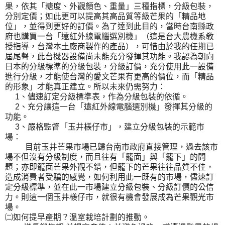
果，依其「糖度、外觀顏色、重量」三種指標，分級包裝，
分別定價；如此更可以提高其高品質等級芒果的「精品地
位」，並得到更好的訂價。為了達到此目的，當時台南縣政
府也購買一台「遠紅外線電腦選別機」（這是台大農機系敎
授指導，台灣本土廠商製作的產品），可惜由於我的任期已
屆尾聲，此台機器設備尚未能充分發揮其功能。我認為朝向
日本的分級標準的分級包裝，分級訂價，充分使用此一設備
進行分級，才能使台灣的愛文芒果有更高的價位，而「精品
的形象」才能真正建立。所以未來仍需努力：
1、儘速訂定分級標準表，作為分級包裝的依循。
2、充分讓這一台「遠紅外線電腦選別機」發揮其分級的
功能。
3、嚴格監督「玉井檨仔市」，建立分級包裝的示範市
場：
目前玉井芒果市場已歸台南市政府直接管理，過去該市
場不但沒有分級制度，而且往有「籠面」與「籠下」的問
題；亦即籠面芒果外觀不錯，但籠下的芒果往往品質不佳，
造成消費者受騙的感覺，如何利用此一既有的市場，儘速訂
定分級標準，並在此一市場建立分級包裝、分級訂價的公信
力。則這一個玉井檨仔市，就很有機會發展成為芒果觀光市
場。
㈡如何提早產期？溫室栽培計劃的推動。