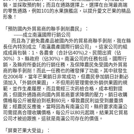
裝，並採取預約制；而且在通路選擇上，選擇在台灣最高端
的零售通路，例如101的水果旗艦店，以提升愛文芒果的精品
形象！
「預防國內外貿易商的聯手剝削農民」：
------成立南灜國際行銷公司
而且為了避免農產品被國內外的貿易商聯手剝削，我在縣
長任內特別成立「南灜農產國際行銷公司」。這家公司的組
成成員包裝：1、各農會（合計佔40%),2、民間出資（佔
30%）3、縣政府（佔30%)。南灜公司的任務包括，國際行
銷，及縣府所委託的行銷任務，及保障農民免受國內外貿易
商的聯手剝削！而此一任務也的確發揮了功能，其中就發生
在2006年，當年芒果銷日非常成功，但農民參加銷日計劃必
須加入「外銷供果園」，不但用葯管理需依外銷供果園的規
範，並作生產履歷，而且需經三次葯檢合格，成本相對提
高；但國外通路商向國內貿易商要求降價的壓力，銷日收購
價格每公斤被壓迫到祇剩60元，導致農民利益受到嚴重擠
壓；經農民反應後，當時因為有南灜公司，縣府要求南灜公
司需提高合理收購價格，每公斤以80元起跳，結果其它貿易
公司才被迫跟進，這就是南灜公司存在的價值。
「屏東芒果大受益」：