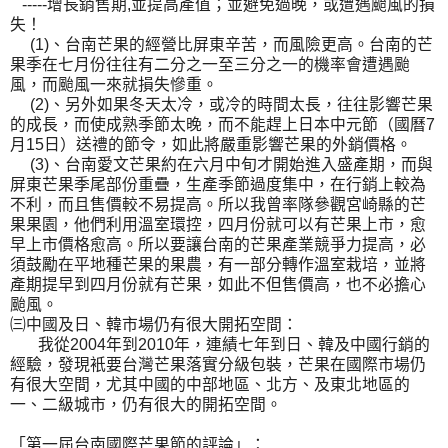
-----增長銷售期,並提高產值；並避免過晚，或遭遇颱風的損
失！
(1)、台南芒果的經營比屏東辛苦，而風險更高。台南的芒
果季在七月份往往有二分之一至三分之一的機率會遭遇颱
風，而颱風一來就損失慘重。
(2)、另外如果冬天太冷，或冷的時間太長，往往影響芒果
的成長，而使成熟季節太晚，而不能趕上日本中元節（國曆7
月15日）送禮的節令，如此將嚴重影響芒果的外銷價格。
(3)、台南愛文芒果約在六月中旬才開始進入盛產期，而與
屏東芒果季尾部份重疊，生產季節過度集中，在行銷上較為
不利，而且售價較不易提高。所以我曾率隊參觀宮崎縣的芒
果果園，他們利用溫室環控，四月份就可以有芒果上市，愈
早上市價格愈高。所以要讓台南的芒果產業競爭力提高，必
須鼓勵在平地種芒果的果農，有一部分轉作溫室栽培，並將
產期提早到四月份就有芒果，如此不但售價高，也不必擔心
颱風。
㈢中國及日、韓市場仍有很大開拓空間：
我從2004年到2010年，連績七年到日、韓及中國行銷的
經驗，發現衹要台灣芒果落實分級包裝，芒果在國際市場仍
有很大空間，尤其中國的中部地區、北方、及東北地區的
一、二級城市，仍有很大的開拓空間。
「第一屆台南國際芒果節的評論」：