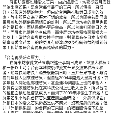
屏東坊寮鄉也種愛文芒果，由於緯度低，坊寮從四月底就
開始出產芒果，是台灣每年最早的芒果，所以價格一直很
好，並沒有外銷的壓力！但由於台南縣推動銷日成功的效
應，許多貿易商為了擴大行銷的效益，所以也開始鼓勵屏東
果農參加外銷供果園銷日的計劃，所以屏東坊寮的農民也跟
進外銷日本，而結果價格更是攀高，所以台南打開銷日的大
門，而屏東也跟進坐享成果，而使屏東坊寮種植面積擴大一
倍以上。當然台南與屏東連手供應，對貿易商在日本巿場推
銷臺灣愛文芒果，的確更具有經濟規模及行銷效益的遞延效
果！但結果是台南再度面臨盛產的壓力。
「台南再受盛產壓力」：
在屏東坊寮愛文芒果農跟進坐享銷日成果，並擴大種植面
積一倍以上時；台南本地恢復種愛文芒果及擴充種植面積
者，也是快速增長！過去很難銷日時，玉井芒果市場，難得
看到年輕人回來種芒果，但自從2004年開始大量銷日後，許
多年輕人開始返鄉種芒果，甚至連科學園區上班的年輕人，
都覺得回家種芒果比在高科技公司上班收入更多，所以台南
的種植面積也是倍數成長。而到了2009年即發生了問題！在
屏東芒果季尾與台南芒果盛產期重疊時段，「外銷供果園」
外銷日本的愛文芒果仍然是供不應求，沒有滯銷的問題；但
非「外銷供果園」的台南的芒果園，的確面臨價格下跌壓