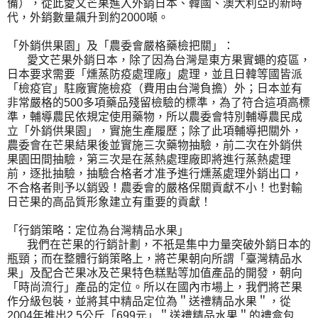
備），從此愛文芒果進入外銷日本、韓國、澳大利亞的新時
代，外銷數量飆升到約2000噸。
「外銷供果園」及「農委會嚴格藥檢把關」：
愛文芒果外銷日本，除了因為台灣是東方果實蠅的疫區，
日本要求需要「燻蒸防疫處理廠」處理，並且日韓等國皆派
「檢疫官」駐廠實施檢疫（費用由台灣負擔）外；日本並有
非常嚴格的500多項藥品殘留檢驗的標準，為了符合這項高標
準，輔導農民依規定使用藥物，所以農委會特別輔導農民成
立「外銷供果園」，實施生產履歷；除了此項輔導把關外，
農委會在芒果結果後並實施三次藥物抽驗，前二次在外銷供
果園田間抽驗，第三次是在蒸熱處理廠即將進行蒸熱處理
前，逐批抽驗，抽驗合格者才准予進行燻蒸處理外銷出口，
不合格者則予以銷毀！農委會的嚴格保關貢獻不小！也對輸
日芒果的高品質形象建立有重要的貢獻！
「行銷策略：定位為台灣精品水果」
我們在芒果的行銷計劃，不祇是集中力量突破外銷日本的
瓶頸；而在整體行銷策略上，將芒果朝向所謂「臺灣精品水
果」及配合芒果冰及芒果特色糕點等加值產品的開發，朝向
「時尚流行」產品的定位。所以在國內市場上，我們將芒果
作分級包裝，並將其中精品定位為＂送禮精品水果＂，從
2004年推出2.5公斤「699元」＂送禮精品水果＂的禮盒包