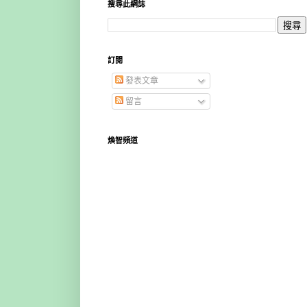
搜尋此網誌
訂閱
發表文章
留言
煥智頻道