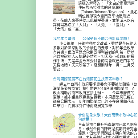
這樣的解釋的： 「來自於南臺灣原
住民族西拉雅族的台窩灣社
（Taioan/Taivoan/Tayouan），此名
稱位置即現今臺南安平地區附近一
帶，荷蘭人來臺時便以此稱呼臺灣，並隨漢人以音
譯轉寫為漢字「大員」、「大苑」、「臺員」、
「大灣」或「臺...
我的年金遭遇！---公保勞保不能合併計算問題！
小英總統上任後推動年金改革，雖然是全民絶大
多數對於國家財政的永續性的要求，對於年金改革
有共識。但改革總會砍到既得利益者的利益，所以
利益被砍的人反抗是必然的。但因為小英政府的操
作手法，先是年金改革委員會的開會就已經鬥爭的
天昏地暗，天天吵架了，沒想到明年一月丶二月又
要召...
台灣國際蘭展不在台灣蘭花生技園區舉辦？
繼去年台南市政府要求農委會不要補助蘭協（台
灣蘭花發展協會）執行辦理2016台灣國際蘭展，而
改由補助台南市政府直接主辦。 今年市府做的
更絶，據市議員賴惠員告訴我，市府農業局已經在
議會公開表示：明年國際蘭展已經不在台灣蘭花園
區舉行，而將移到仁德南紡展覽館舉...
合併亂象未歇！大台南新市政中心如
何建構？
台南縣市合併升格直轄市已逾八個多
月，雖然合併的陣痛過渡期尚未完全
渡過，但似乎問題並未朝向解決的方
向，尤其是雙行政中心運作模式，已