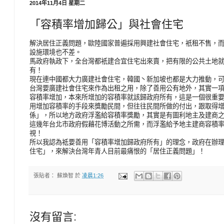
2014年11月4日 星期二
「容積率增加歸公」與社會住宅
解決居住正義問題，歐陸國家普遍採用興建社會住宅，衹租不售，
設施環境也不差。
馬政府執政下，全台灣都衹建合宜住宅出來賣，把有限的公共土地
有！
現在連中國都大力廣建社會住宅，韓國丶新加坡也都是大力推動，
台灣要廣建社會住宅來作為出租之用，除了善用公有地外，其實一
容積率增加，本來所增加的容積率就該歸政府所有，這是一個很重
用增加容積率的手段來獎勵民間，但往往民間所做的付出，跟取得
係」，所以地方政府浮濫給容積率獎勵，其實是有圖利地主及建商
這幾年台北市政府假藉花博活動之所需，而浮濫給予地主建商容積
視！
所以我認為祗要善用「容積率增加歸政府所有」的理念，政府在辦
住宅」，來解決台灣年青人目前最痛恨的「居住正義問題」！
張貼者：
蘇煥智
於
凌晨1:26
沒有留言: