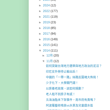
►
2024
(12)
►
2022
(177)
►
2021
(119)
►
2019
(23)
►
2018
(85)
►
2017
(94)
►
2016
(149)
►
2015
(141)
▼
2014
(111)
►
12月
(20)
▼
11月
(12)
如何突破台灣地方選舉與地方政治的泥沼？
印尼女外勞停止輸出后！
中國的「一帶一路」絲路反圍堵大佈局！
少子化下，大學關門潮！
以房養老政策，該如何規劃？
老人租不到房子有感！
北海油脂未下架事件，南市府有責嗎？
阿波羅藝術噴泉vs水景及兒童戲水區