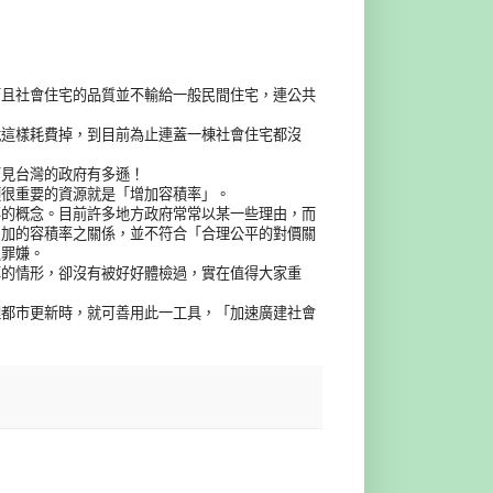
而且社會住宅的品質並不輸給一般民間住宅，連公共
就這樣耗費掉，到目前為止連蓋一棟社會住宅都沒
可見台灣的政府有多遜！
項很重要的資源就是「增加容積率」。
要的概念。目前許多地方政府常常以某一些理由，而
增加的容積率之關係，並不符合「合理公平的對價關
之罪嫌。
率的情形，卻沒有被好好體檢過，實在值得大家重
理都市更新時，就可善用此一工具，「加速廣建社會