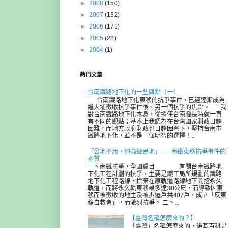
►
2008
(150)
►
2007
(132)
►
2006
(171)
►
2005
(28)
►
2004
(1)
熱門文章
台南鐵路地下化的一些觀點（一）
台南鐵路地下化東移的抗爭事件，已經逐漸成為
繼大埔徵收抗爭事件後，另一個抗爭的焦點。 我
對台南鐵路地下化本身，從擔任台南縣長時就一直
有不同的觀點；基本上我認為在台灣國家財政日趨
困難，而地方政府財政也日趨困窘下，堅持台南市
鐵路地下化，並不是一個明智的選擇！...
「公地不用，卻強徵民地」-----南鐵東移抗爭事件的
本質
一丶南鐵抗爭，全國矚目 有關台南鐵路地
下化工程計劃的抗爭，主要是鐵工局所規劃的鐵路
地下化工程路線，捨棄在原軌道路線地下開挖永久
軌道，而將永久軌東移最多達30公尺，而導致因東
移而被徵收的地主及被拆遷戶共407戶，成立「反東
移自救會」，而激烈抗爭。 二丶...
【臺灣名稱怎麼來的？】
「臺灣」名稱怎麼來的，維基百科是