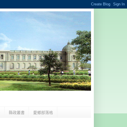
夢
縣政叢書
愛鄉部落格