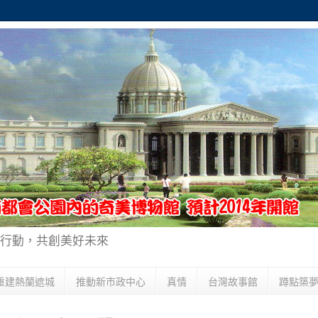
行動，共創美好未來
重建熱蘭遮城
推動新市政中心
真情
台灣故事館
蹲點築