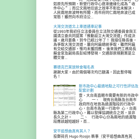
如原先所預期，新營行政中心逐漸邊緣化成為＂收
件中心＂；而公文兩地往返之效率不彰迄未解決，
人民兩地奔波時有所聞，而市府同仁兩地奔波已成
常態！雖然向市府洽公...
大灣交流道北上車道通車記事
從1993年我初任立法委員在立法院交通委員會與王
國清立委共同提案「推動設立大灣交流道」作成決
議。歲月蒼桑，到今已經22年了！ 我接任縣長後，
為爭取大灣交流道，屢向阿扁總統爭取，雖然阿扁
有交給交通部，惟均未獲回應。 後來我們工務局長
蘇金安及副局長彭紹博發現，交通部原規劃案是立
體交會...
賽德克巴萊放映會報名表
謝謝大家，由於兩個場次均已額滿，因此暫停報
名！
新市政中心最適地點之可行性評估及
配套計劃
壹、大台南直轄市需要有新的市政中
心 一、 現有台南縣及台南市
政府所在地皆為過渡階段的行政中
心，台南市為第一行政中 心，台南
縣為第二行政中心，難以發揮協調統合之效，並非
長久之計。 二、 行政中心分為兩地的過渡階
段應該越短越好，否...
安平追想曲真有其人？
投鄭荷兵 Hugo Rosijn 軼事（安平追想曲真有其