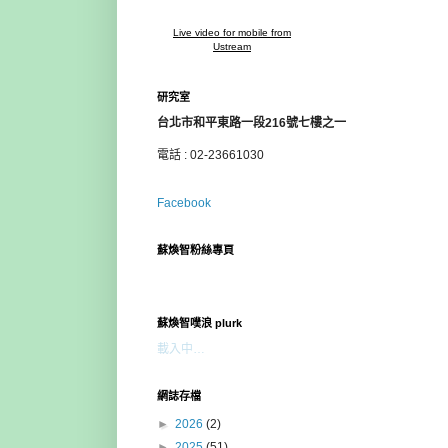
Live video for mobile from
Ustream
研究室
台北市和平東路一段216號七樓之一
電話 : 02-23661030
Facebook
蘇煥智粉絲專頁
蘇煥智噗浪 plurk
載入中…
網誌存檔
►
2026
(2)
►
2025
(51)