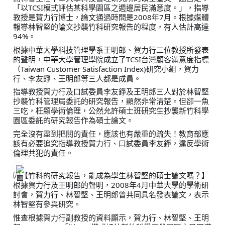
「以TCSI模式評估某科學園區之週邊居民滿意度。」，指導
教授是賀力行博士，論文通過時間是2008年7月。根據媒體
報導林智堅的論文抄襲竹科研究報告的程度，有人估計高達
94%。
根據中華大學科技管理學系王明郎、賀力行二位教授所發表
的聲明，中華大學管理學院成立了TCSI台灣顧客滿意度指標
（Taiwan Customer Satisfaction Index)研究小組，賀力
行、李友錚、王明郎等三人都是成員。
指導教授賀力行及口試委員李友錚及王明郎三人對於林智堅
抄襲竹科管理局委託的研究報告，顯然非常淸楚。但卻一魚
三吃，枉顧學術倫理，公然允許碩士班研究生抄襲新竹科學
園區委託的研究報告作為碩士論文。
完全沒有盡到把關的責任，應該也有嚴重的疏失！教育部應
該有必要追究指導教授賀力行、口試委員李友錚，違反學術
倫理共犯的責任。
㈥【竹科的研究報告，能成為學生林智堅的碩士論文嗎？】
根據賀力行及王明郎的聲明，2008年4月中華大學的學術研
討會，賀力行、林智堅、王明郎曾共同具名發表論文，表示
林智堅有參與研究。
惟查根據賀力行副教授的資料顯示，賀力行、林智堅、王明