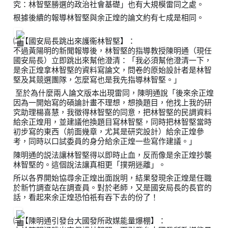
究：林智堅勝選的政治社會基礎」也有大規模雷同之處。
根據後續的報導林智堅與余正煌的論文約有七成是相同。
㈡【國安局長跳出來護衞林智堅】：
不過黃陽明的新聞報導後，林智堅的指導教授陳明通（現任
國安局長）立即跳出來幫他澄清：「我必須幫他澄清一下，
是余正煌拿林智堅的資料寫論文，問卷的原始設計者是林智
堅及其競選團隊，怎麼寫也是我先指導林智堅。」
 至於為什麼兩人論文版本出現雷同，陳明通說「後來余正煌
因為一開始寫的碩論計畫不理想，想換題目，他找上我的研
究助理楊喜慧，我徵得林智堅的同意，把林智堅的民調資料
給余正煌用，並建議他換題目寫林智堅，同時把林智堅當時
初步寫的東西（前面幾章，尤其是研究設計）給余正煌參
考，同時以口試委員的身分給余正煌一些寫作建議。」
陳明通的説法讓林智堅得以即時止血，反而像是余正煌抄襲
林智堅的。這個說法讓真相更「撲朔迷離」。
所以各界開始協尋余正煌出面說明，結果發現余正煌是任職
於新竹調查站在調查員。對於老師，又是國安局長的長官的
話，看起來余正煌恐怕祇有吞下去的份了！
㈢【陳明通引發台大國發所政媒能量爆棚】：