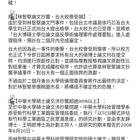
穢！
㈣【林智堅論文抄襲，台大校譽受損】：
由於受到林智堅論文門事件，包括台北市議員徐巧芯及台大
學生均已正式向台大提出檢舉，台大校方也已受理。並將依
「台大博碩士學位論文違反學術倫理案件處理要點」進入處
理程序，預計在二個月內完成審定。
台大也因為此一事件的衝擊，台大校譽受到傷害，所以校方
也正式下令即日起將要求所有台大的碩博士論文均在提交
時，均須進行原創性比對，並請指導教授檢視論文原創性比
對結果後，才算完成離校程序。也許這也算是林智堅論文抄
襲爭議事件，對台大有一個正面除弊的貢獻。
不過由於二個月後台大學術倫理委員會將作出最終的決定，
對於林智堅參選桃園市長，將構成不確定性的危機！
㈤【中華大學碩士論文涉抄襲超過90%以上】：
至於中華大學碩士論文涉抄襲問題，中華大學科技管理學系
原受新竹科學工業園區管理局委託，執行「以TCSI模式評估
新竹科學工業園區之民眾滿意度」的研究計劃，並由李友錚
博士、王明郎博士為計劃主持人。該研究的期末報告於2008
年6月20日。
而林智堅在中華大學科技管理研究所的碩士論文，題目是：