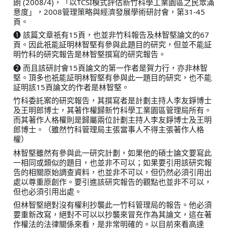
朗 (2008/4)，「以TCSI模式評估新竹科學工業園區之民眾滿
意度」，2008管理策略與經濟發展學術研討會，第31-45
頁。
❶ 該篇文章祇有15頁，也並非竹科報告及林智堅論文的67
頁。因此祇能証明林智堅有參與此題目的研究，但並不能証
明竹科的研究報告是林智堅撰寫的研究報告。
❷ 而且該研討會15頁論文的第一作者是賀力行，亦非林智
堅。頂多也祇能証明林智堅有參與此一題目的研究，也不能
証明該15頁論文的作者是林智堅。
竹科委託案的研究報告，其撰寫者是計劃主持人李友錚博士
及王明郎博士，其著作權歸新竹科學工業園區管理局所有。
而其著作人格權則是歸屬兩位計劃主持人李友錚博士及王明
郎博士。（雖然竹科管理局主張當事人不得主張著作人格
權）
林智堅雖然有參與此一研究計劃，如果他的碩士論文要寫此
一相同或類似的題目，也並非不可以；如果要引用該研究報
告的相關原始調查資料，也並非不可以，但仍然必須引用出
處以尊重原創作。要引進該研究報告的觀點也並非不可以，
但也必須引用出處。
但林智堅絕對沒有權利抄襲此一竹科管理局的報告。他必須
要重新改寫，絕對不可以以抄襲來冒充作為其論文，這在著
作權法的法律關係來看，是非常明確的。以目前來看高達