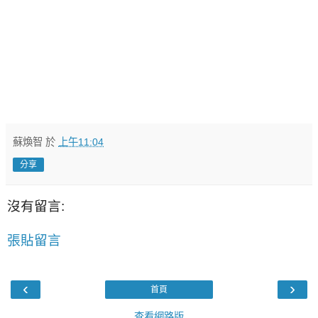
蘇煥智
於
上午11:04
分享
沒有留言:
張貼留言
‹
›
首頁
查看網路版