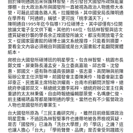
由於陳明通跳出來保護林智堅，而引發台大國發所政媒能量
爆棚。台大政治系所與國發所一直被視為政治人物進修大本
營，可藉此認識各路人馬，拉攏關係，其中國安局長陳明通
在學界有「阿通師」稱號，更可說「桃李滿天下」。
陳明通自1995年迄今指導173位碩博士，其中卻僅有5位開
放論文電子全文供下載。其他的168位，包括林智堅與這次
遭質疑被抄襲的學長余正煌國發所論文，都沒有開放電子全
文。從國家圖書館的碩博士論文系統搜尋，只能看到摘要，
要看全文內容必須親自到國圖或是台大圖書館才能翻閱實體
紙本。
爬梳台大國發所碩博班的明星學生，包含林智堅、桃園市長
鄭文燦、屏東縣長潘孟安，及立委高嘉瑜、邱志偉、沈發
惠、郭國文，還有縣市議員張錦豪、張志豪、高閔琳與前陳
菊辦公室主任洪智坤，前國發會主委陳美伶、陸委會副主委
邱垂正、民進黨主席特助洪耀南、台南市府顧問洪智坤，總
統府參議郭昆文、蔡總統文膽李拓梓、總統府辦公室主任黃
重諺的太太林秉儀，自由時報總編輯鄒景雯、名嘴康仁俊、
前主播楊琇晶等都是陳明通的學生。當然也有不少藍營政治
人物也是國發所的畢業生。
台大國發所原為「三民主義研究所」，雖然目前綠藍媒政治
明星雲集，不過因為林智堅事件也連帶地被各界檢視質疑，
是否「國發所」已淪為「洗台大學歷」的「學店」之譏？這
也讓人擔心「台大」「學術聲譽、品牌」是否會受到踐踏污