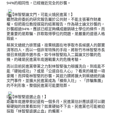
94%的相同性，已經幾近完全的抄襲。
㈦【林智堅論文門，可能火燒民進黨！】
雖然政府委託的研究報告屬於公共財，不能主張著作財產
權。但把兩位教授撰寫的結案報告，作為碩士論文抄襲的，
抄襲超過94%，應該已經足夠構成撤銷碩士學位的條件。而
更重要的是欺騙、詐欺取得學位的問題，是嚴重的道德人格
瑕疵。
蔡英文總統力排眾議，捨棄桃園在地爭取市長候選人的鄭寶
清等四人，而以一個非常特殊的手段，將新竹市林智堅市長
徵召來桃園市選市長。如今林智堅陷入二篇論文抄襲的危
機，的確是民進黨年底選戰重大的危機考驗。
而以目前民進黨舉黨之力對林智堅強力辯護洗白，到底能不
能「硬拗成功」？或是「公道自在人心」？看來的確是一項
豪賭！而捍衛林智堅的抄襲，其迴力鏢將擴大到蔡總統的論
文門事件，並擴大民進黨成為「橫柴入灶」、「詐騙集團」
的不利形象。整個民進黨可能要陪葬。
㈧【林智堅退選止血！】
距離年底選舉登記還有一個多月，民進黨估計應該還可以觀
察硬拗的效果看如何？如果硬拗不下去，民進黨也可能被迫
採取「林智堅退選止血」的備案。