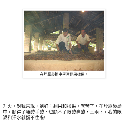
在煙霧裊撩中學習翻果揉果。
升火，對我來說，還好；翻果和揉果，就苦了，在煙霧裊裊
中，顧得了腰酸手酸，也顧不了眼酸鼻酸，三兩下，我的眼
淚和汗水就擋不住啦!