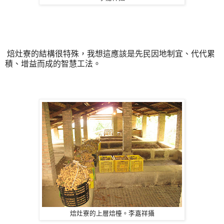
焙灶寮的結構很特殊，我想這應該是先民因地制宜、代代累
積、增益而成的智慧工法。
焙灶寮的上層焙檯。李嘉祥攝