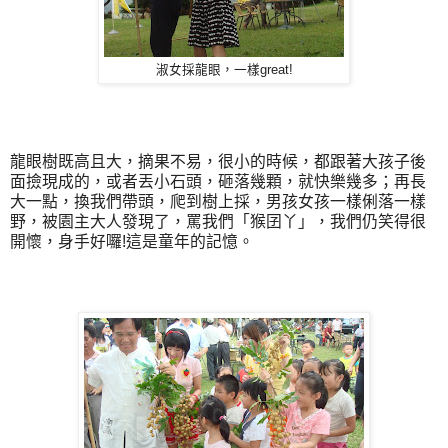
淑女採龍眼，一樣great!
龍眼樹既高且大，摘果不易，很小的時候，都跟著大孩子後
面撿現成的，或者丟小石頭，砸落幾顆，就快樂幾多；再長
大一點，換我們帶頭，爬到樹上採，男孩女孩一樣俐落一樣
野，被園主大人發現了，罵我們「猴囝丫」，我們仍笑得很
開懷，身手好囉!這是童年的記憶。