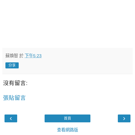
蘇煥智
於
下午5:23
分享
沒有留言:
張貼留言
‹
›
首頁
查看網路版