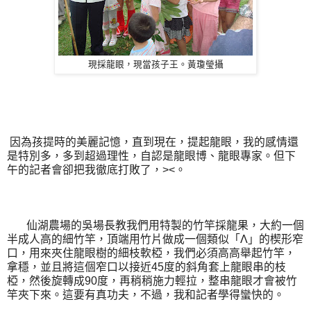
現採龍眼，現當孩子王。黃瓊瑩攝
因為孩提時的美麗記憶，直到現在，提起龍眼，我的感情還
是特別多，多到超過理性，自認是龍眼博、龍眼專家。但下
午的記者會卻把我徹底打敗了，><。
仙湖農場的吳場長教我們用特製的竹竿採龍果，大約一個
半成人高的細竹竿，頂端用竹片做成一個類似「Λ」的楔形窄
口，用來夾住龍眼樹的細枝軟椏，我們必須高高舉起竹竿，
拿穩，並且將這個窄口以接近45度的斜角套上龍眼串的枝
椏，然後旋轉成90度，再稍稍施力輕拉，整串龍眼才會被竹
竿夾下來。這要有真功夫，不過，我和記者學得蠻快的。