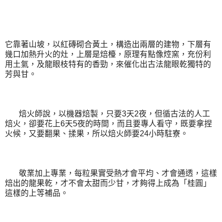
它靠著山坡，以紅磚砌合黃土，構造出兩層的建物，下層有
幾口加熱升火的灶，上層是焙檯，原理有點像焢窯，充份利
用土氣，及龍眼枝特有的香勁，來催化出古法龍眼乾獨特的
芳與甘。
焙火師說，以機器焙製，只要3天2夜，但循古法的人工
焙火，卻要花上6天5夜的時間，而且要專人看守，既要拿捏
火候，又要翻果、揉果，所以焙火師要24小時駐寮。
敬業加上專業，每粒果實受熱才會平均、才會通透，這樣
焙出的龍果乾，才不會太甜而少甘，才夠得上成為「桂圓」
這樣的上等補品。