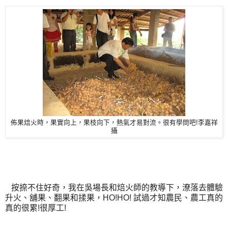
佈果焙火時，果實向上，果枝向下，熱氣才易對流。很有學問吧!李嘉祥
攝
按捺不住好奇，我在吳場長和焙火師的教導下，潦落去體驗
升火、舖果、翻果和揉果，HO!HO! 試過才知農民、農工真的
真的很累!很厚工!