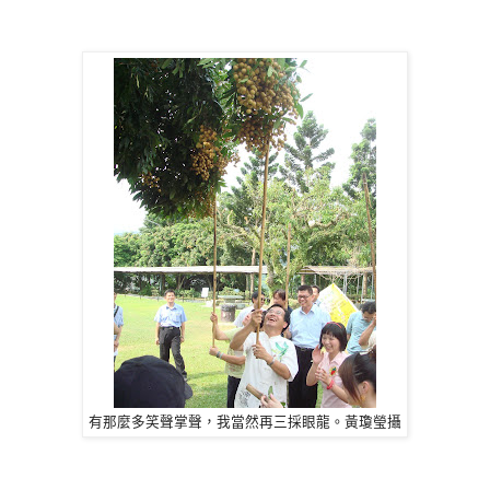
有那麼多笑聲掌聲，我當然再三採眼龍。黃瓊瑩攝