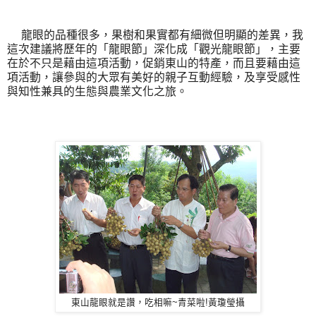
龍眼的品種很多，果樹和果實都有細微但明顯的差異，我
這次建議將歷年的「龍眼節」深化成「觀光龍眼節」，主要
在於不只是藉由這項活動，促銷東山的特產，而且要藉由這
項活動，讓參與的大眾有美好的親子互動經驗，及享受感性
與知性兼具的生態與農業文化之旅。
東山龍眼就是讚，吃相嘛~青菜啦!黃瓊瑩攝