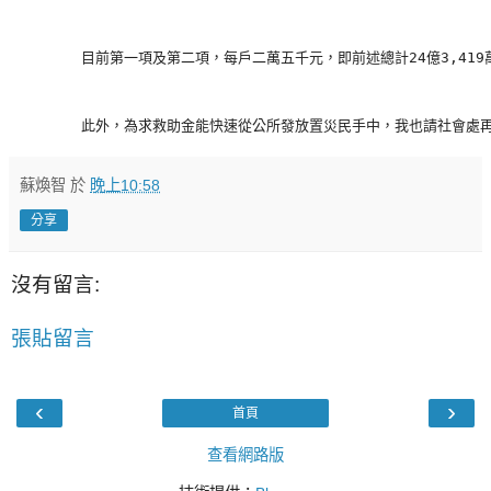
        目前第一項及第二項，每戶二萬五千元，即前述總計24億3,
        此外，為求救助金能快速從公所發放置災民手中，我也請社
蘇煥智
於
晚上10:58
分享
沒有留言:
張貼留言
‹
›
首頁
查看網路版