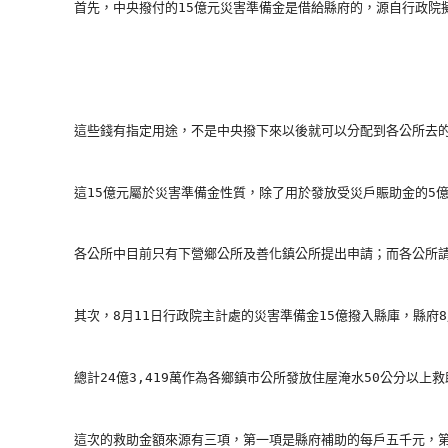
        首先，中央撥付的15億元災害準備金是借給縣府的，源自行
        這些錢有指定用途，不是中央撥下來以後就可以分配到各公所去
        這15億元屬於災害準備金性質，除了用於發放受災戶賑助金
        各公所中目前只有下營鄉公所及善化鎮公所提出申請；而各公
        其次，8月11日行政院主計處的災害準備金15億撥入縣庫，縣府
        總計24億3,419萬作為各鄉鎮市公所發放住屋淹水50公分
        這次的救助金額來源有三項，第一項是縣府補助的每戶五千元