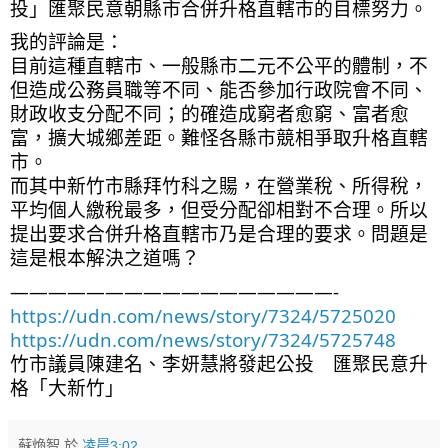
投」匯聚民意朝縣市合併升格直轄市的目標努力。
我的評論是：
目前這種直轄市、一般縣市二元不公平的體制，不
但造成公務員職等不同、能否參加行政院會不同、
財政收支分配不同；的確造成窮者愈窮、富者愈
富，擴大城鄉差距。難怪各縣市競相爭取升格直轄
市。
而其中新竹市縣拜竹科之𧶽，在營業稅、所得稅，
平均個人繳稅最多，但受分配卻相對不合理。所以
提出要求合併升格直轄市乃是合理的要求。問題是
這是根本解決之道嗎？
—————————————————-
https://udn.com/news/story/7324/5725020
https://udn.com/news/story/7324/5725748
竹市議員陳建名、李妍慧將發起公投　匯聚民意升
格「大新竹」
蘇煥智
於
凌晨3:02