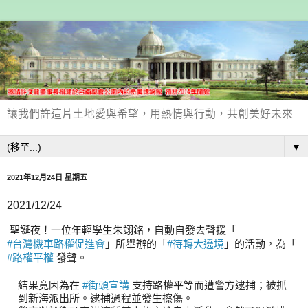
讓我們許這片土地愛與希望，用熱情與行動，共創美好未來
▼
2021年12月24日 星期五
2021/12/24
聖誕夜！一位年輕學生朱翊銘，自動自發去聲援「
#台灣機車路權促進會
」所舉辦的「
#待轉大遶境
」的活動，為「
#路權平權
 發聲。
結果竟因為在 
#街頭宣講
 支持路權平等而遭警方逮捕；被抓
到新海派出所。逮捕過程並發生擦傷。