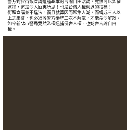
警方對於街頭宣講這種基本的言論自由活動，竟然可以濫權
逮捕，這是令人匪夷所思！也是台灣人權倒退的指標！
街頭宣講並不違法。而且就算因而聚集人潮，而構成三人以
上之集會，也必須等警方舉牌三次不解散，才能命令解散。
如今新北市警局竟然濫權逮捕侵害人權，也妨害言論自由
權。