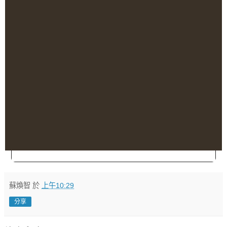
蘇煥智
於
上午10:29
分享