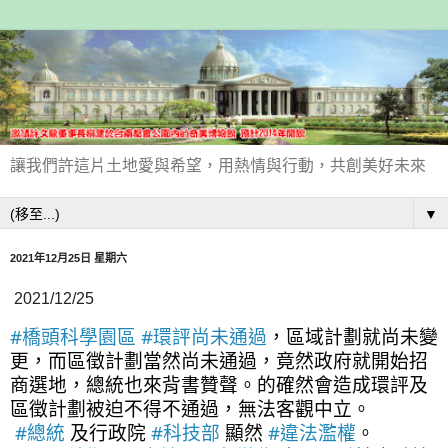
讓我們許這片土地愛與希望，用熱情與行動，共創美好未來
▼
2021年12月25日 星期六
2021/12/25
#橋頭科學園區
#環評尚未通過
，區域計劃就尚未變
更，而區徵計劃當然尚未通過，竟然政府就開始招
商選地，總統也來背書贊聲。的確然會造成環評及
區徵計劃被迫不得不通過，無法客觀中立。
#總統
 及行政院 
#科技部
 顯然 
#違法濫權
。