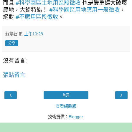
而且 
#科學園區土地用區段徵收
 也是嚴重擴大破壞
農地，大錯特錯！ 
#科學園區用地應用一般徵收
，
絕對 
#不應用區段徵收
。
蘇煥智
於
上午10:28
分享
沒有留言:
張貼留言
‹
›
首頁
查看網路版
技術提供：
Blogger
.