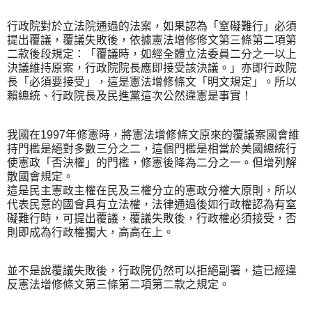
行政院對於立法院通過的法案，如果認為「窒礙難行」必須
提出覆議，覆議失敗後，依據憲法增修修文第三條第二項第
二款後段規定：「覆議時，如經全體立法委員二分之一以上
決議維持原案，行政院院長應即接受該決議。」亦即行政院
長「必須要接受」，這是憲法增修條文「明文規定」。所以
賴總統、行政院長及民進黨這次公然違憲是事實！
我國在1997年修憲時，將憲法增修條文原來的覆議案國會維
持門檻是絕對多數三分之二，這個門檻是相當於美國總統行
使憲政「否決權」的門檻，修憲後降為二分之一。但增列解
散國會規定。
這是民主憲政主權在民及三權分立的憲政分權大原則，所以
代表民意的國會具有立法權，法律通過後如行政權認為有窒
礙難行時，可提出覆議，覆議失敗後，行政權必須接受，否
則即成為行政權獨大，高高在上。
並不是說覆議失敗後，行政院仍然可以拒絕副署，這已經違
反憲法增修條文第三條第二項第二款之規定。