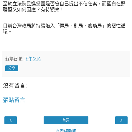
至於立法院民進黨團是否會自己提出不信任案，而藍白在野
聯盟又如何因應？有待觀察！
目前台灣政局將持續陷入「僵局、亂局、癱瘓局」的惡性循
環。
蘇煥智
於
下午5:16
分享
沒有留言:
張貼留言
‹
›
首頁
查看網路版