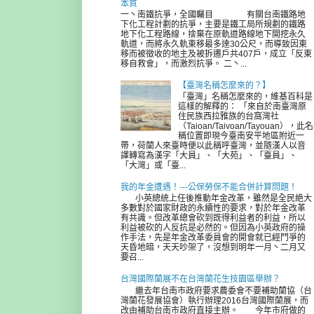
本質
一丶南鐵抗爭，全國矚目 有關台南鐵路地
下化工程計劃的抗爭，主要是鐵工局所規劃的鐵路
地下化工程路線，捨棄在原軌道路線地下開挖永久
軌道，而將永久軌東移最多達30公尺，而導致因東
移而被徵收的地主及被拆遷戶共407戶，成立「反東
移自救會」，而激烈抗爭。 二丶...
【臺灣名稱怎麼來的？】
「臺灣」名稱怎麼來的，維基百科是
這樣的解釋的： 「來自於南臺灣原
住民族西拉雅族的台窩灣社
（Taioan/Taivoan/Tayouan），此名
稱位置即現今臺南安平地區附近一
帶，荷蘭人來臺時便以此稱呼臺灣，並隨漢人以音
譯轉寫為漢字「大員」、「大苑」、「臺員」、
「大灣」或「臺...
我的年金遭遇！---公保勞保不能合併計算問題！
小英總統上任後推動年金改革，雖然是全民絶大
多數對於國家財政的永續性的要求，對於年金改革
有共識。但改革總會砍到既得利益者的利益，所以
利益被砍的人反抗是必然的。但因為小英政府的操
作手法，先是年金改革委員會的開會就已經鬥爭的
天昏地暗，天天吵架了，沒想到明年一月丶二月又
要召...
台灣國際蘭展不在台灣蘭花生技園區舉辦？
繼去年台南市政府要求農委會不要補助蘭協（台
灣蘭花發展協會）執行辦理2016台灣國際蘭展，而
改由補助台南市政府直接主辦。 今年市府做的