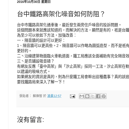
2016年10月30日 星期日
台中鐵路高架化噪音如何防阻？
台中市鐵路高架化通車後，最近發生兩旁住戶噪音的投訴問題。
這個問題本來就應該知道的，而解決的方法，顯然是有的，祇是台
為至少可以依如下方法，加強改善：
一、隔音牆的設計可以更好：
1、隔音牆可以更高些。2、隔音牆可以作略為圓弧造型，而不是祇
更好的。
二丶沿線建築物面臨火車軌道面，鐵工局應該全面補助有完全隔音
三丶是否鋪設吸音碴？
有網友反應「臺中高架」與「汐止高架」採同一工法，汐止高架在
以建議的吸噪方式。
如果網友的資訊是真的，則為什麼鐵工局會幹出這種蠢事？真的該
要找鐵路局來深入了解一下！
張貼者：
蘇煥智
於
凌晨12:57
沒有留言: