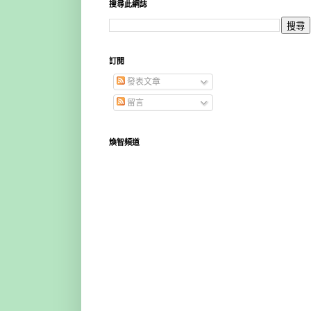
搜尋此網誌
訂閱
發表文章
留言
煥智頻道