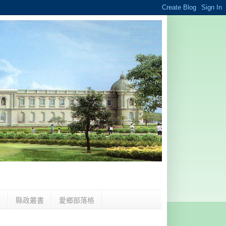
夢
縣政叢書
愛鄉部落格