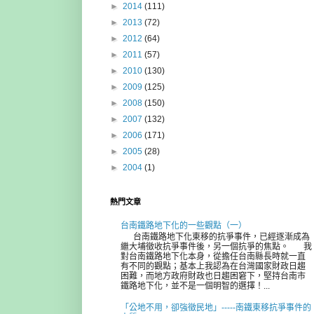
►
2014
(111)
►
2013
(72)
►
2012
(64)
►
2011
(57)
►
2010
(130)
►
2009
(125)
►
2008
(150)
►
2007
(132)
►
2006
(171)
►
2005
(28)
►
2004
(1)
熱門文章
台南鐵路地下化的一些觀點（一）
台南鐵路地下化東移的抗爭事件，已經逐漸成為
繼大埔徵收抗爭事件後，另一個抗爭的焦點。 我
對台南鐵路地下化本身，從擔任台南縣長時就一直
有不同的觀點；基本上我認為在台灣國家財政日趨
困難，而地方政府財政也日趨困窘下，堅持台南市
鐵路地下化，並不是一個明智的選擇！...
「公地不用，卻強徵民地」-----南鐵東移抗爭事件的