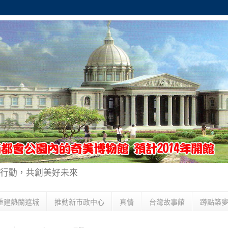
行動，共創美好未來
重建熱蘭遮城
推動新市政中心
真情
台灣故事館
蹲點築