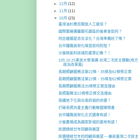
►
12月
(12)
►
11月
(11)
▼
10月
(23)
臺灣油杉應否開放人工栽培？
國際蘭展遷離蘭花園區的後果會如何？
同志婚姻是否合法化？台灣準備好了嗎？
台中鐵路高架化噪音如何防阻？
沙崙綠能科技城的產業幻像？！
105.10.25東吳大學演講-台灣二次民主運動(地方
政治改革篇)
長期照顧服務法第22條、35條及62條修正案
長期照顧服務法第22條、35條及62條修正案
長期照顧服務法35條修正案及理由
長照服務法22條修正條文及理由
南鐵地下化與台南府城的命運？
打破長照共產主義行動聯盟陳情書
台中鐵路高架化正式通車有感！
沙崙農場成為國家影城的基地有感！
民選總統廿年回顧與展望
民選總統廿年的回顧與展望----兼談臺灣二次民主