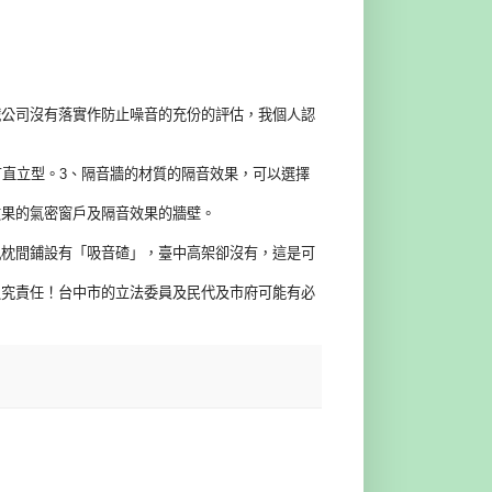
鐵公司沒有落實作防止噪音的充份的評估，我個人認
有直立型。3、隔音牆的材質的隔音效果，可以選擇
效果的氣密窗戶及隔音效果的牆壁。
軌枕間鋪設有「吸音碴」，臺中高架卻沒有，這是可
追究責任！台中市的立法委員及民代及市府可能有必