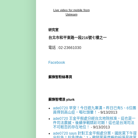
Live video for mobile from
Ustream
研究室
台北市和平東路一段216號七樓之一
電話 : 02-23661030
Facebook
蘇煥智粉絲專頁
蘇煥智噗浪 plurk
ade0720 早安！今日遊九寨溝。昨日已有5、6位團
員得到高山症，嘔吐頭暈！
- 9/13/2013
ade0720 王金平假處分經台北地院核准，這也是一
件司法震撼。後續爭戰精彩可期！這也是台灣司法
不可輕忽的存在地位！
- 9/13/2013
ade0720 says 針對王金平假處分案，國民黨下午提
出抗告！抗告理由：1、撤銷黨員資格的紛爭是政黨