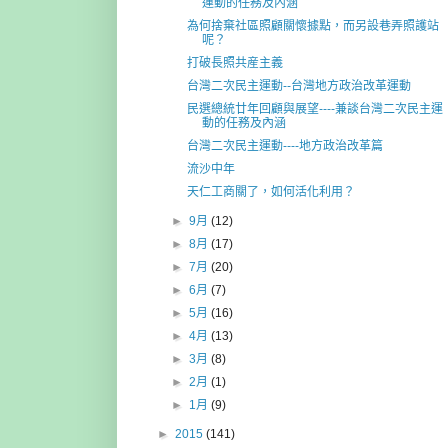
運動的任務及內涵
為何捨棄社區照顧關懷據點，而另設巷弄照護站
呢？
打破長照共産主義
台灣二次民主運動--台灣地方政治改革運動
民選總統廿年回顧與展望----兼談台灣二次民主運
動的任務及內涵
台灣二次民主運動----地方政治改革篇
流沙中年
天仁工商關了，如何活化利用？
►
9月
(12)
►
8月
(17)
►
7月
(20)
►
6月
(7)
►
5月
(16)
►
4月
(13)
►
3月
(8)
►
2月
(1)
►
1月
(9)
►
2015
(141)