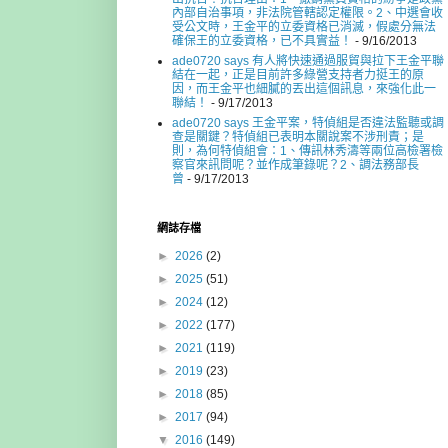
內部自治事項，非法院管轄認定權限。2、中選會收
受公文時，王金平的立委資格已消滅，假處分無法
確保王的立委資格，已不具實益！
- 9/16/2013
ade0720 says 有人將快速通過服貿與拉下王金平聯
結在一起，正是目前許多綠營支持者力挺王的原
因，而王金平也細膩的丟出這個訊息，來強化此一
聯結！
- 9/17/2013
ade0720 says 王金平案，特偵組是否違法監聽或調
查是關鍵？特偵組已表明本關說案不涉刑責；是
則，為何特偵組會：1、傳訊林秀濤等兩位高檢署檢
察官來訊問呢？並作成筆錄呢？2、調法務部長
曾
- 9/17/2013
網誌存檔
►
2026
(2)
►
2025
(51)
►
2024
(12)
►
2022
(177)
►
2021
(119)
►
2019
(23)
►
2018
(85)
►
2017
(94)
▼
2016
(149)