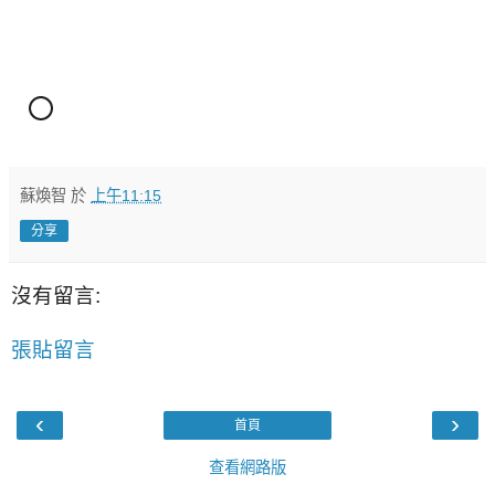
蘇煥智
於
上午11:15
分享
沒有留言:
張貼留言
‹
›
首頁
查看網路版