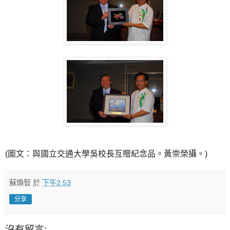
(圖文：與國立交通大學吳校長互贈紀念品。黃崇榮攝。)
蘇煥智
於
下午2:53
分享
沒有留言: