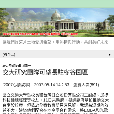
讓我們許這片土地愛與希望，用熱情與行動，共創美好未來
▼
2007年5月14日 星期一
交大研究團隊可望長駐樹谷園區
[2007心情故事] 2007-05-14 14：53 瀏覽人次(891)
國立交通大學吳校長和台灣日立股份有限公司王副總、加捷
科技鍾總經理等校友，11日來縣府，擬請縣府幫忙推動交大
台南設校案，但鑑於全案教育部另有見解，我認為短期內效
益不大，建議他們配合在地產學合作需求，將EMBA和光電