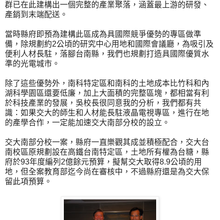
群已在此建構出一個完整的產業聚落，涵蓋最上游的研發、
產銷到末端配送。
當時縣府即預為建構此區成為具國際競爭優勢的專區做準
備，除規劃約2公頃的研究中心用地和國際會議廳，為吸引及
便利人材長駐，落腳台南縣，我們也規劃打造具國際優質水
準的光電城市。
除了這些優勢外，南科特定區和南科的土地成本比竹科和內
湖科學園區還要低廉，加上大面積的完整區塊，都相當有利
於科技產業的發展，吳校長很同意我的分析，我們都有共
識：如果交大的師生和人材能長駐液晶電視專區，進行在地
的產學合作，一定能加速交大南部分校的設立。
交大南部分校一案，縣府一直樂觀其成並積極配合，交大台
南校區原規劃設在高鐵台南特定區，土地所有權為台糖，縣
府於93年度編列2億餘元預算，擬幫交大取得8.9公頃的用
地，但全案教育部迄今尚在審核中，不過縣府還是為交大保
留此項預算。