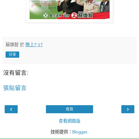
蘇煥智
於
晚上7:17
分享
沒有留言:
張貼留言
‹
›
首頁
查看網路版
技術提供：
Blogger
.