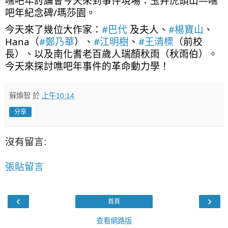
噍吧年討論會今天來到事件現場：玉井虎頭山—噍
吧年紀念碑/瑪莎園。
今天來了幾位大作家：
#巴代
 及夫人、
#楊寶山
、
Hana（
#鄭乃華
）、
#江明樹
、
#王清標
（前校
長）、以及南化耆老百歲人瑞顏秋雨（秋雨伯）。
今天來探討噍吧年事件的革命動力學！
蘇煥智
於
上午10:14
分享
沒有留言:
張貼留言
‹
›
首頁
查看網路版