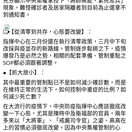
充分顯示中央集權掌控下「將帥無能、累死眾兵」
現象，難怪確診者及居家隔離者到目前為止還拿不
到通知書。
㈡【從清零到共存，心態要改變】：
指揮中心在三月份還在執行清零政策，三月中下旬
改採與疫並存的新路線。管制逐步鬆綁之下，疫情
爆發乃是必然之勢，相關的配套準備、管制重點之
SOP都必須跟著調整。
●【抓大放小】：
其中最重要的管制點已不是如何減少確診數，而是
在維持正常的生活下，如何控制中重症的比例？如
何減少死亡數？
在大流行的疫情下，中央防疫指揮中心應該徹底改
變一下心態，尤其是陳時中及衛福部的官員，兩年
多來以「大將軍」、「戒嚴司令官」之姿、高高在
上的習慣必須徹底改變。因為中央集權管制的心