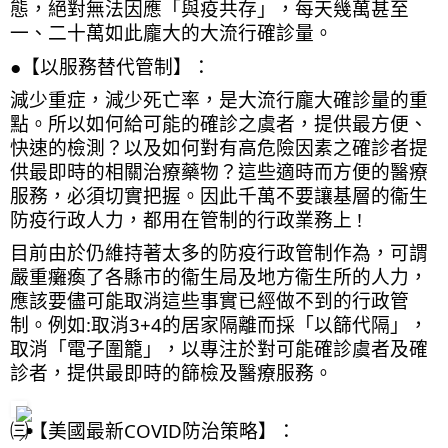
態，絕對無法因應「與疫共存」，每天幾萬甚至
一、二十萬如此龐大的大流行確診量。
●【以服務替代管制】：
減少重症，減少死亡率，是大流行龐大確診量的重
點。所以如何給可能的確診之虞者，提供最方便、
快速的檢測？以及如何對有高危險因素之確診者提
供最即時的相關治療藥物？這些適時而方便的醫療
服務，必須切實把握。因此千萬不要讓基層的衞生
防疫行政人力，都用在管制的行政業務上 !
目前由於仍維持著太多的防疫行政管制作為，可謂
嚴重癱瘓了各縣市的衞生局及地方衞生所的人力，
應該要儘可能取消這些事實已經做不到的行政管
制。例如:取消3+4的居家隔離而採「以篩代隔」，
取消「電子圍籠」，以專注於對可能確診虞者及確
診者，提供最即時的篩檢及醫療服務。
㈢【美國最新COVID防治策略】：