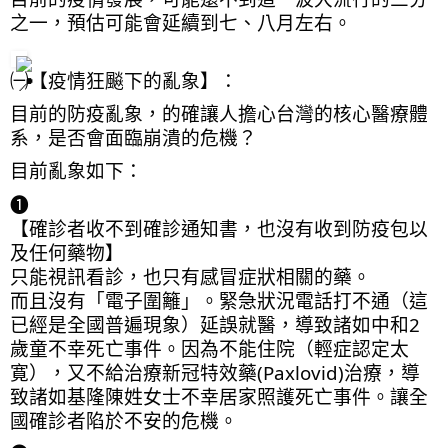
之一，預估可能會延續到七、八月左右。
㈠【疫情狂飈下的亂象】：
目前的防疫亂象，的確讓人擔心台灣的核心醫療體
系，是否會面臨崩潰的危機？
目前亂象如下：
❶
【確診者收不到確診通知書，也沒有收到防疫包以
及任何藥物】
只能視訊看診，也只有感冒症狀相關的藥。
而且沒有「電子圍籬」。緊急狀況電話打不通（這
已經是全國普遍現象）延誤就醫，導致諸如中和2
歲童不幸死亡事件。因為不能住院（輕症認定太
寛），又不給治療新冠特效藥(Paxlovid)治療，導
致諸如基隆陳姓女士不幸居家照護死亡事件。讓全
國確診者陷於不安的危機。