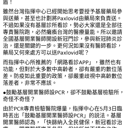
盾！
雖然台灣指揮中心已經開始思考要授予基層藥局參
與送藥，甚至也計劃將Paxlovid由藥局來負責送。
不過如果沒有基層診所看診，勢必大家還是全部往
專責醫院跑，必然癱瘓台灣的醫療量能。所以邀請
全國基層開業醫師開設新冠門診，參與新冠肺炎診
治，還是關鍵的一步。更何況如果沒有醫師看診，
藥局又何來處方可以送Paxlovid呢？
而指揮中心所推薦的「網路看診APP」，雖然也有
功能，但對於大多數中高齡者，卻有嚴重的數位落
差。防疫如此重要的政策，卻嚴重歧視中高齡數位
落差者，非常不應該。
●鼓勵基層開業醫師設PCR，卻不鼓勵基層檢驗所，
奇怪不奇怪？
由於PCR專責檢驗醫院爆量，指揮中心在5月3日臨
時丟出「鼓勵基層開業醫師設PCR」的説法。基層
開業醫師認為，「快篩納入全民健保，新冠看診治