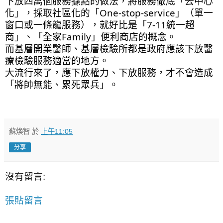
下放四萬個服務據點的做法，將服務徹底「去中心
化」，採取社區化的「One-stop-service」（單一
窗口或一條龍服務），就好比是「7-11統一超
商」、「全家Family」便利商店的概念。
而基層開業醫師、基層檢驗所都是政府應該下放醫
療檢驗服務適當的地方。
大流行來了，應下放權力、下放服務，才不會造成
「將帥無能、累死眾兵」。
蘇煥智
於
上午11:05
分享
沒有留言:
張貼留言