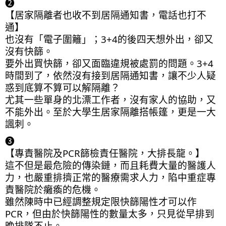
❷
【居家隔離者也收不到居隔通知書，電話也打不
通】
也沒有「電子圍籬」；3+4的後四天想外出，卻又
沒有快篩。
要外出買快篩，卻又面臨違規被處罰的問題。3+4
時間到了，依然沒有接到居隔通知書，讓不少人疑
惑到底算不算可以解隔離？
尤其一些單身的北漂工作者，沒有家人的協助，又
不能外出。至於大學生居家隔離搭帳篷，更是一大
諷刺。
❸
【專責醫院及PCR篩檢責任醫院，大排長龍。】
這不但是最危險的傳染鏈，而且耗費大量的醫護人
力，也嚴重排擠正常的醫療需求人力，陷中重症專
責醫院於癱瘓的危機。
雖然陳時中已經調整規定限快篩陽性才可以作
PCR，但由於快篩陽性的數量太多，只見從早排到
晚排隊不止。