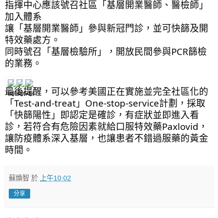
指揮中心應該號召社區「基層開業醫師、醫檢師」
加入體系
讓「基層開業醫師」參與新冠門診，並可快篩及開
特效藥處方。
同時號召「基層檢驗所」，開放民間參與PCR篩檢
的業務。
最後提醒，可以參考美國正在實施並完全社區化的
「Test-and-treat」One-stop-service計劃，採取
「快篩陽性」即認定是確診，有症狀並即進入看
診，若符合有危險因素就給口服特效藥Paxlovid，
讓防疫體系深入基層，也讓患者不錯過服藥的黃金
時間。
蘇煥智
於
上午10:02
分享