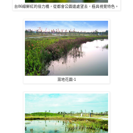
台86線
鮮紅的倍力橋，從都會公園遠處望去，極具視覺特色。
濕地花園-1