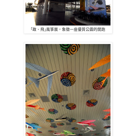
｢啟、飛｣風箏展，象徵一座優質公園的開跑