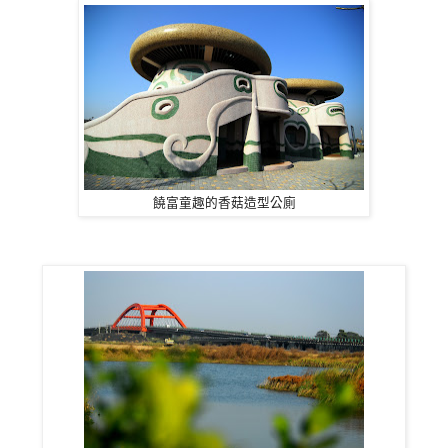
饒富童趣的香菇造型公廁