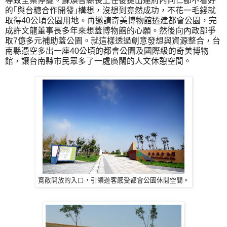
導致全案停擺。蘇煥智縣長上任後提出連府內同仁都不看好
的｢與台糖合作開發｣構想，沒想到竟然成功，不花一毛錢就
取得40公頃公園用地。再邀請奇美博物館遷建都會公園，完
成許文龍董事長多年來想蓋博物館的心願。然後向內政部爭
取7億多元補助蓋公園。就這樣透過創意發想與資源整合，台
南縣憑空多出一座40公頃的都會公園及國際級的奇美博物
館，讓台南縣市民眾多了一處廣闊的人文休憩空間。
寬敞開放的入口，引領遊客感受都會公園休閒空間。