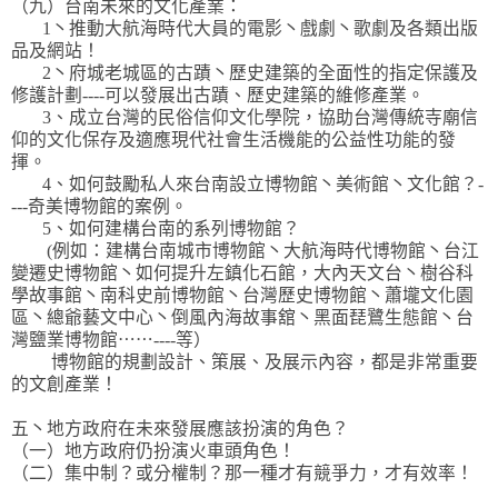
（九）台南未來的文化產業：
1丶推動大航海時代大員的電影丶戲劇丶歌劇及各類出版
品及網站！
2丶府城老城區的古蹟丶歷史建築的全面性的指定保護及
修護計劃----可以發展出古蹟、歷史建築的維修產業。
3、成立台灣的民俗信仰文化學院，協助台灣傳統寺廟信
仰的文化保存及適應現代社會生活機能的公益性功能的發
揮。
4、如何鼓勵私人來台南設立博物館丶美術館丶文化館？-
---奇美博物館的案例。
5、如何建構台南的系列博物館？
(例如：建構台南城市博物館丶大航海時代博物館丶台江
變遷史博物館丶如何提升左鎮化石館，大內天文台丶樹谷科
學故事館丶南科史前博物館丶台灣歷史博物館丶蕭壠文化園
區丶總爺藝文中心丶倒風內海故事舘丶黑面琵鷺生態館丶台
灣鹽業博物館⋯⋯----等）
博物館的規劃設計、策展、及展示內容，都是非常重要
的文創產業！
五丶地方政府在未來發展應該扮演的角色？
（一）地方政府仍扮演火車頭角色！
（二）集中制？或分權制？那一種才有競爭力，才有效率！