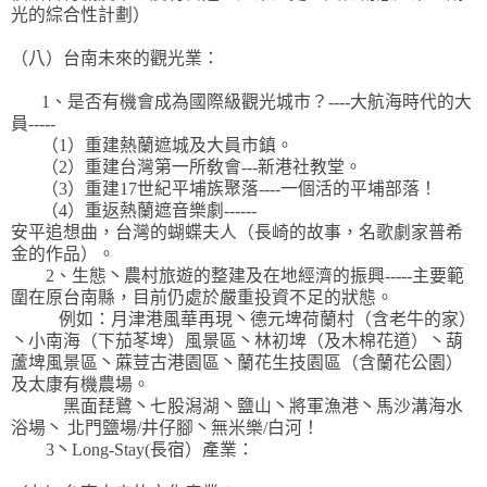
光的綜合性計劃）
（八）台南未來的觀光業：
1、是否有機會成為國際級觀光城市？----大航海時代的大
員-----
（1）重建熱蘭遮城及大員市鎮。
（2）重建台灣第一所敎會---新港社教堂。
（3）重建17世紀平埔族聚落----一個活的平埔部落！
（4）重返熱蘭遮音樂劇------
安平追想曲，台灣的蝴蝶夫人（長崎的故事，名歌劇家普希
金的作品）。
2、生態丶農村旅遊的整建及在地經濟的振興-----主要範
圍在原台南縣，目前仍處於嚴重投資不足的狀態。
例如：月津港風華再現丶德元埤荷蘭村（含老牛的家）
丶小南海（下茄苳埤）風景區丶林初埤（及木棉花道）丶葫
蘆埤風景區丶蔴荳古港園區丶蘭花生技園區（含蘭花公園）
及太康有機農場。
黑面琵鷺丶七股潟湖丶鹽山丶將軍漁港丶馬沙溝海水
浴場丶 北門鹽場/井仔腳丶無米樂/白河！
3丶Long-Stay(長宿）產業：