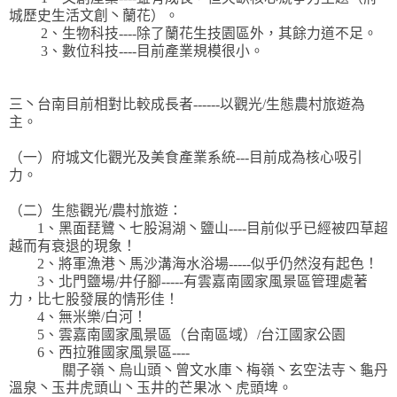
城歷史生活文創丶蘭花）。
2、生物科技----除了蘭花生技園區外，其餘力道不足。
3、數位科技----目前產業規模很小。
三丶台南目前相對比較成長者------以觀光/生態農村旅遊為
主。
（一）府城文化觀光及美食產業系統---目前成為核心吸引
力。
（二）生態觀光/農村旅遊：
1、黑面琵鷺丶七股潟湖丶鹽山----目前似乎已經被四草超
越而有衰退的現象！
2、將軍漁港丶馬沙溝海水浴場-----似乎仍然沒有起色！
3、北門鹽場/井仔腳-----有雲嘉南國家風景區管理處著
力，比七股發展的情形佳！
4、無米樂/白河！
5、雲嘉南國家風景區（台南區域）/台江國家公園
6、西拉雅國家風景區----
關子嶺丶烏山頭丶曾文水庫丶梅嶺丶玄空法寺丶龜丹
溫泉丶玉井虎頭山丶玉井的芒果冰丶虎頭埤。