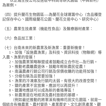
以正瀚生技公司及進駐中科高等研究園區（中興新村）
為案例。
（四）提升蘭花生物園區----為蘭花全球運籌中心（含品種登
記保存中心丶國際級蘭花公園丶蘭花交易中心丶研究中心）
（五）農業生技產業（機能性食品）及醫療器材產業：
（六）食品加工業：
（七）台南未來的新農業及新漁業：重要新機會！
1、加強「設施農漁業」及科技丶資訊科技（物聯網）導
入農丶漁業的發展！
2、加強農業策略聯盟或者鼓勵成立合作社---及行銷。
3、推動老農離農退休，鼓勵年輕新農民從農！
4、南灜農產行銷公司行銷及保價收購的功能待加強！
5、分級包裝及品管要加強！
6、漁業的冷凍庫及行銷均太弱，有很大的改善空間！
7、鹽的產業不宜放棄，應該可以再提升！
8、鹽灘地應該可以成為新的養殖專區！
9、新農業是在地經濟及農村旅遊的基礎。
（例如最近推動的將軍溪有機棉花田文化園區，就是一
個結合有機農業丶農村營造丶產業歷史丶文化創意產業丶觀