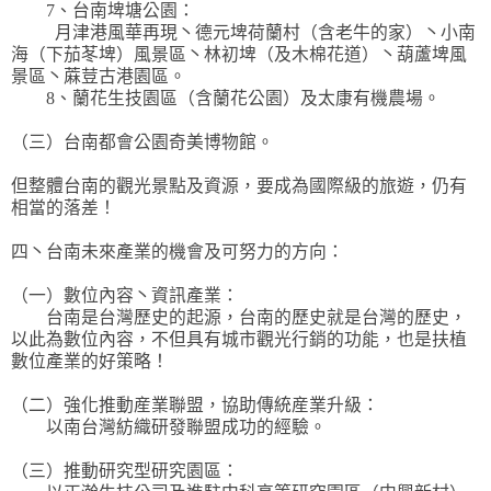
7、台南埤塘公園：
月津港風華再現丶德元埤荷蘭村（含老牛的家）丶小南
海（下茄苳埤）風景區丶林初埤（及木棉花道）丶葫蘆埤風
景區丶蔴荳古港園區。
8、蘭花生技園區（含蘭花公園）及太康有機農場。
（三）台南都會公園奇美博物館。
但整體台南的觀光景點及資源，要成為國際級的旅遊，仍有
相當的落差！
四丶台南未來產業的機會及可努力的方向：
（一）數位內容丶資訊產業：
台南是台灣歷史的起源，台南的歷史就是台灣的歷史，
以此為數位內容，不但具有城市觀光行銷的功能，也是扶植
數位產業的好策略！
（二）強化推動産業聯盟，協助傳統産業升級：
以南台灣紡織研發聯盟成功的經驗。
（三）推動研究型研究園區：