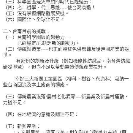
（三）科學園區是火車頭的時代已經過去：
（四）老二哲學、代工思維-----使台灣衰退！
（五）沒有掌握網路發展契機。
（六）國際化丶全球化不足。
二丶台南目前的挑戰：
（一）台南科學園區的趨動力----
已經穩定/已缺乏新的趨動力。
（二）傳統製造業-----也正面臨紅色供應鍊及後進國産業的競
爭。
有部份的創新及升級（例如機能性紡織品，南台灣紡織
研發聯盟），但尚不足以帶動整體傳統產業提升。
幸好三大新闢工業園區（柳科丶樹谷丶永康科）吸納一
些台商回流及本土廠商的擴廠。
（三）傳統農業沒落/農村老化凋零----新農業及新農村運動，
力道不足。
（四）在地經濟的意識及關注不足：
（五）新興產業：
1、文創產業----雖有成長，但欠缺核心競爭力主題（府