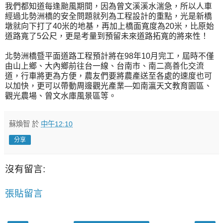
我們都知道每逢颱風期間，因為曾文溪溪水湍急，所以人車
經過北勢洲橋的安全問題就列為工程設計的重點，光是新橋
墩就向下打了40米的地基，再加上橋面寬度為20米，比原始
道路寬了5公尺，更是考量到預留未來道路拓寬的將來性！
北勢洲橋暨平面道路工程預計將在98年10月完工，屆時不僅
由山上鄉、大內鄉前往台一線、台南市、南二高善化交流
道，行車將更為方便，農友們要將農產送至各處的速度也可
以加快，更可以帶動周邊觀光產業—如南瀛天文教育園區、
觀光農場、曾文水庫風景區等。
蘇煥智
於
中午12:10
分享
沒有留言:
張貼留言