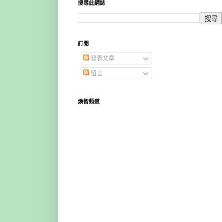
搜尋此網誌
訂閱
發表文章
留言
煥智頻道