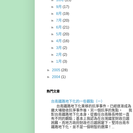
►
10月
(15)
►
9月
(17)
►
8月
(19)
►
7月
(20)
►
6月
(21)
►
5月
(20)
►
4月
(16)
►
3月
(2)
►
2月
(2)
►
1月
(3)
►
2005
(28)
►
2004
(1)
熱門文章
台南鐵路地下化的一些觀點（一）
台南鐵路地下化東移的抗爭事件，已經逐漸成為
繼大埔徵收抗爭事件後，另一個抗爭的焦點。 我
對台南鐵路地下化本身，從擔任台南縣長時就一直
有不同的觀點；基本上我認為在台灣國家財政日趨
困難，而地方政府財政也日趨困窘下，堅持台南市
鐵路地下化，並不是一個明智的選擇！...