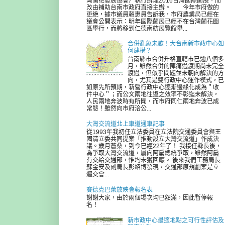
灣蘭花發展協會）執行辦理2016台灣國際蘭展，而
改由補助台南市政府直接主辦。 今年市府做的
更絶，據市議員賴惠員告訴我，市府農業局已經在
議會公開表示：明年國際蘭展已經不在台灣蘭花園
區舉行，而將移到仁德南紡展覽館舉...
合併亂象未歇！大台南新市政中心如
何建構？
台南縣市合併升格直轄市已逾八個多
月，雖然合併的陣痛過渡期尚未完全
渡過，但似乎問題並未朝向解決的方
向，尤其是雙行政中心運作模式，已
如原先所預期，新營行政中心逐漸邊緣化成為＂收
件中心＂；而公文兩地往返之效率不彰迄未解決，
人民兩地奔波時有所聞，而市府同仁兩地奔波已成
常態！雖然向市府洽公...
大灣交流道北上車道通車記事
從1993年我初任立法委員在立法院交通委員會與王
國清立委共同提案「推動設立大灣交流道」作成決
議。歲月蒼桑，到今已經22年了！ 我接任縣長後，
為爭取大灣交流道，屢向阿扁總統爭取，雖然阿扁
有交給交通部，惟均未獲回應。 後來我們工務局長
蘇金安及副局長彭紹博發現，交通部原規劃案是立
體交會...
賽德克巴萊放映會報名表
謝謝大家，由於兩個場次均已額滿，因此暫停報
名！
新市政中心最適地點之可行性評估及