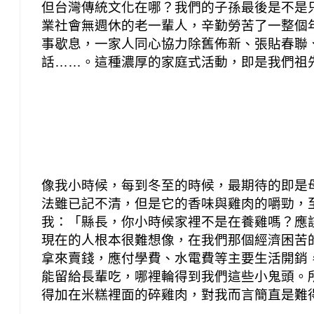
但台灣傳統文化在哪？我們的子孫最後是不是
業社會無週休的老一輩人，辛勤勞苦了一整個
事歇息，一家人同心協力除舊佈新、張貼春聯
話……。這種濃厚的家庭式活動，即是我們祖
像我小時候，每到冬至的時候，最期待的即是
法雖已記不清，但是它的香味與雞肉的嚼勁，
我：「縣長，你小時候家裡不是在養雞嗎？應
現在的人根本很難想像，在我們那個經濟困苦
拿來賣錢，應付學費、水電費等主要生活開銷
能留給長輩吃，哪裡輪得到我們這些小鬼頭。
得加在米糕裡面的碎雞肉，對我而言簡直是難