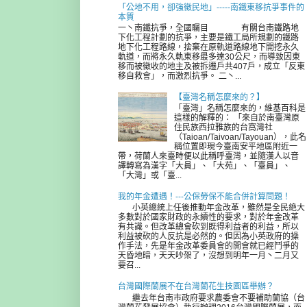
「公地不用，卻強徵民地」-----南鐵東移抗爭事件的
本質
一丶南鐵抗爭，全國矚目 有關台南鐵路地
下化工程計劃的抗爭，主要是鐵工局所規劃的鐵路
地下化工程路線，捨棄在原軌道路線地下開挖永久
軌道，而將永久軌東移最多達30公尺，而導致因東
移而被徵收的地主及被拆遷戶共407戶，成立「反東
移自救會」，而激烈抗爭。 二丶...
【臺灣名稱怎麼來的？】
「臺灣」名稱怎麼來的，維基百科是
這樣的解釋的： 「來自於南臺灣原
住民族西拉雅族的台窩灣社
（Taioan/Taivoan/Tayouan），此名
稱位置即現今臺南安平地區附近一
帶，荷蘭人來臺時便以此稱呼臺灣，並隨漢人以音
譯轉寫為漢字「大員」、「大苑」、「臺員」、
「大灣」或「臺...
我的年金遭遇！---公保勞保不能合併計算問題！
小英總統上任後推動年金改革，雖然是全民絶大
多數對於國家財政的永續性的要求，對於年金改革
有共識。但改革總會砍到既得利益者的利益，所以
利益被砍的人反抗是必然的。但因為小英政府的操
作手法，先是年金改革委員會的開會就已經鬥爭的
天昏地暗，天天吵架了，沒想到明年一月丶二月又
要召...
台灣國際蘭展不在台灣蘭花生技園區舉辦？
繼去年台南市政府要求農委會不要補助蘭協（台