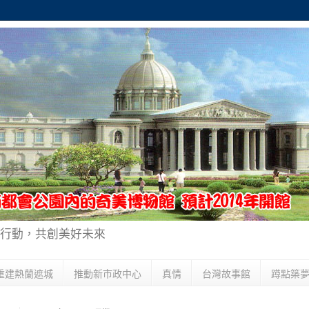
行動，共創美好未來
重建熱蘭遮城
推動新市政中心
真情
台灣故事館
蹲點築