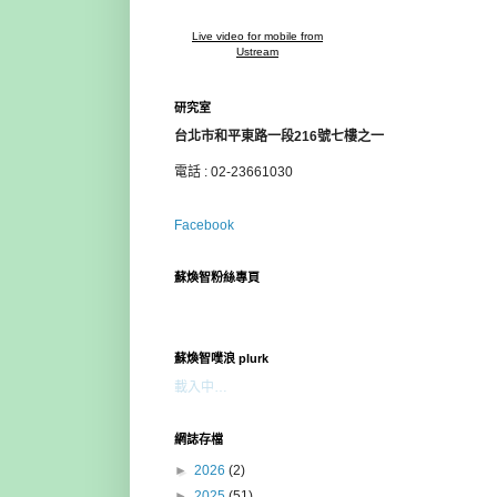
Live video for mobile from
Ustream
研究室
台北市和平東路一段216號七樓之一
電話 : 02-23661030
Facebook
蘇煥智粉絲專頁
蘇煥智噗浪 plurk
載入中…
網誌存檔
►
2026
(2)
►
2025
(51)