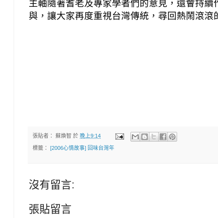
主軸隨著耆老及專家學者們的意見，還會持續
與，讓大家再度重視台灣傳統，尋回熱鬧滾滾
張貼者：
蘇煥智
於
晚上9:14
標籤：
[2006心情故事] 回味台灣年
沒有留言:
張貼留言