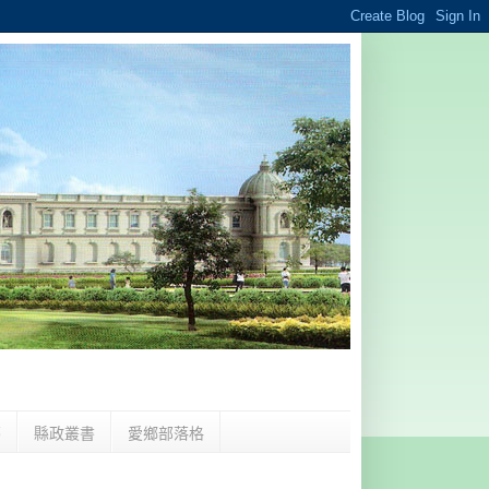
夢
縣政叢書
愛鄉部落格