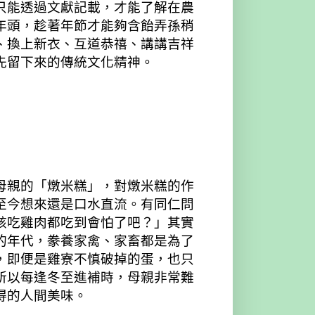
只能透過文獻記載，才能了解在農
年頭，趁著年節才能夠含飴弄孫稍
、換上新衣、互道恭禧、講講吉祥
先留下來的傳統文化精神。
母親的「燉米糕」，對燉米糕的作
至今想來還是口水直流。有同仁問
該吃雞肉都吃到會怕了吧？」其實
的年代，豢養家禽、家畜都是為了
，即便是雞寮不慎破掉的蛋，也只
所以每逢冬至進補時，母親非常難
得的人間美味。