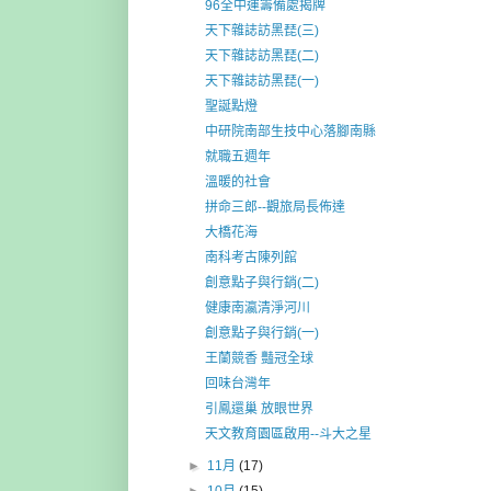
96全中運籌備處揭牌
天下雜誌訪黑琵(三)
天下雜誌訪黑琵(二)
天下雜誌訪黑琵(一)
聖誕點燈
中研院南部生技中心落腳南縣
就職五週年
溫暖的社會
拼命三郎--觀旅局長佈達
大橋花海
南科考古陳列館
創意點子與行銷(二)
健康南瀛清淨河川
創意點子與行銷(一)
王蘭競香 豔冠全球
回味台灣年
引鳳還巢 放眼世界
天文教育園區啟用--斗大之星
►
11月
(17)