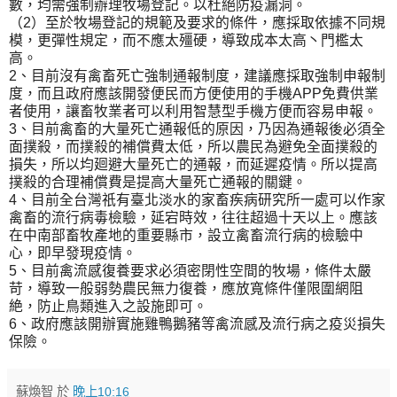
數，均需強制辦理牧場登記。以杜絕防疫漏洞。
（2）至於牧場登記的規範及要求的條件，應採取依據不同規
模，更彈性規定，而不應太殭硬，導致成本太高丶門檻太
高。
2、目前沒有禽畜死亡強制通報制度，建議應採取強制申報制
度，而且政府應該開發便民而方便使用的手機APP免費供業
者使用，讓畜牧業者可以利用智慧型手機方便而容易申報。
3、目前禽畜的大量死亡通報低的原因，乃因為通報後必須全
面撲殺，而撲殺的補償費太低，所以農民為避免全面撲殺的
損失，所以均廻避大量死亡的通報，而延遲疫情。所以提高
撲殺的合理補償費是提高大量死亡通報的關鍵。
4、目前全台灣祇有臺北淡水的家畜疾病研究所一處可以作家
禽畜的流行病毒檢驗，延宕時效，往往超過十天以上。應該
在中南部畜牧產地的重要縣市，設立禽畜流行病的檢驗中
心，即早發現疫情。
5、目前禽流感復養要求必須密閉性空間的牧場，條件太嚴
苛，導致一般弱勢農民無力復養，應放寬條件僅限圍網阻
絶，防止鳥類進入之設施即可。
6、政府應該開辦實施雞鴨鵝豬等禽流感及流行病之疫災損失
保險。
蘇煥智
於
晚上10:16