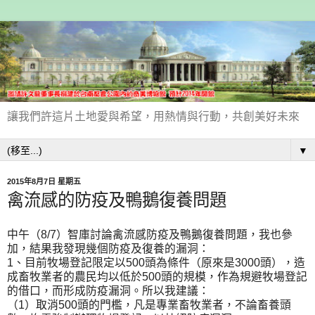
讓我們許這片土地愛與希望，用熱情與行動，共創美好未來
▼
2015年8月7日 星期五
禽流感的防疫及鴨鵝復養問題
中午（8/7）智庫討論禽流感防疫及鴨鵝復養問題，我也參
加，結果我發現幾個防疫及復養的漏洞：
1、目前牧場登記限定以500頭為條件（原來是3000頭），造
成畜牧業者的農民均以低於500頭的規模，作為規避牧場登記
的借口，而形成防疫漏洞。所以我建議：
（1）取消500頭的門檻，凡是專業畜牧業者，不論畜養頭