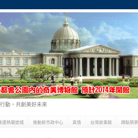
行動，共創美好未來
重建熱蘭遮城
推動新市政中心
真情
台灣故事館
蹲點築