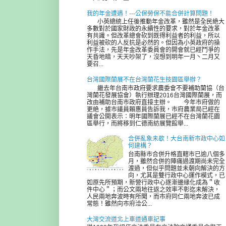
我的年金遭遇！---公保勞保不能合併計算問題！
小英總統上任後推動年金改革，雖然是全民絶大
多數對於國家財政的永續性的要求，對於年金改革
有共識。但改革總會砍到既得利益者的利益，所以
利益被砍的人反抗是必然的。但因為小英政府的操
作手法，先是年金改革委員會的開會就已經鬥爭的
天昏地暗，天天吵架了，沒想到明年一月丶二月又
要召...
台灣國際蘭展不在台灣蘭花生技園區舉辦？
繼去年台南市政府要求農委會不要補助蘭協（台
灣蘭花發展協會）執行辦理2016台灣國際蘭展，而
改由補助台南市政府直接主辦。 今年市府做的
更絶，據市議員賴惠員告訴我，市府農業局已經在
議會公開表示：明年國際蘭展已經不在台灣蘭花園
區舉行，而將移到仁德南紡展覽館舉...
合併亂象未歇！大台南新市政中心如
何建構？
台南縣市合併升格直轄市已逾八個多
月，雖然合併的陣痛過渡期尚未完全
渡過，但似乎問題並未朝向解決的方
向，尤其是雙行政中心運作模式，已
如原先所預期，新營行政中心逐漸邊緣化成為＂收
件中心＂；而公文兩地往返之效率不彰迄未解決，
人民兩地奔波時有所聞，而市府同仁兩地奔波已成
常態！雖然向市府洽公...
大灣交流道北上車道通車記事