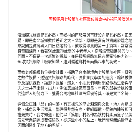
阿智運用七股篤加社區數位機會中心視訊設備與
濱海觀光旅遊是其必然，而鄉村的再發展與再建設亦是其必然。正
覺，即是南北城鄉數位差距之大。北部，原即是富有與資訊發達之
來說則是貧瘠與人口日益老齡化，欲取得珍貴的第一手資料，常常
費電腦課程，看著50歲至70歲間的中老年人，從辨識電腦鍵盤的ㄅ、
們而言不僅是一次新鮮的體驗，亦是接觸網路無遠弗屆獨特魅力的
全球資訊網絡上吸取知識，達到偏遠鄉村全面動起來的功效。
而教育部偏鄉數位機會計畫，補助了台南縣境內七股篤加社區、柳
之數位設備，透過資訊網路的時代，強化鄉民學習的速度，縮短數
導及提供課程，讓鄉下長輩、婦女、小朋友們利用網路作為生活與
志之士共同出錢、出力，例如篤加社區理事長、年輕的邱英哲總幹
們這群人的努力下，獲得台閩地區社區評鑑優等獎，確是實至名歸
這個全庄姓「邱」的村落，有其祖先的歷史淵源與文化，地方亦組
物、捕魚及生活器具，整理得井然有序、鉅細靡遺，從館內陳設即
禮競賽時，我才知道，他們以「篤加」村名作為該村特產烏魚子品牌
億元營業額達成雙倍績效。從這些小小的點上，我們發現無論從歷
因而創造出了地方的希望。