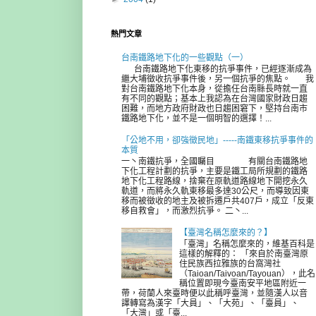
熱門文章
台南鐵路地下化的一些觀點（一）
台南鐵路地下化東移的抗爭事件，已經逐漸成為
繼大埔徵收抗爭事件後，另一個抗爭的焦點。 我
對台南鐵路地下化本身，從擔任台南縣長時就一直
有不同的觀點；基本上我認為在台灣國家財政日趨
困難，而地方政府財政也日趨困窘下，堅持台南市
鐵路地下化，並不是一個明智的選擇！...
「公地不用，卻強徵民地」-----南鐵東移抗爭事件的
本質
一丶南鐵抗爭，全國矚目 有關台南鐵路地
下化工程計劃的抗爭，主要是鐵工局所規劃的鐵路
地下化工程路線，捨棄在原軌道路線地下開挖永久
軌道，而將永久軌東移最多達30公尺，而導致因東
移而被徵收的地主及被拆遷戶共407戶，成立「反東
移自救會」，而激烈抗爭。 二丶...
【臺灣名稱怎麼來的？】
「臺灣」名稱怎麼來的，維基百科是
這樣的解釋的： 「來自於南臺灣原
住民族西拉雅族的台窩灣社
（Taioan/Taivoan/Tayouan），此名
稱位置即現今臺南安平地區附近一
帶，荷蘭人來臺時便以此稱呼臺灣，並隨漢人以音
譯轉寫為漢字「大員」、「大苑」、「臺員」、
「大灣」或「臺...