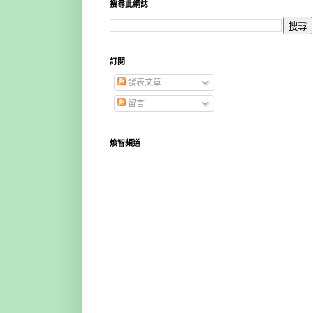
搜尋此網誌
訂閱
發表文章
留言
煥智頻道