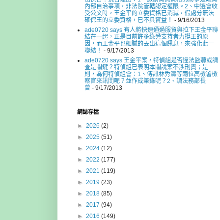
內部自治事項，非法院管轄認定權限。2、中選會收
受公文時，王金平的立委資格已消滅，假處分無法
確保王的立委資格，已不具實益！
- 9/16/2013
ade0720 says 有人將快速通過服貿與拉下王金平聯
結在一起，正是目前許多綠營支持者力挺王的原
因，而王金平也細膩的丟出這個訊息，來強化此一
聯結！
- 9/17/2013
ade0720 says 王金平案，特偵組是否違法監聽或調
查是關鍵？特偵組已表明本關說案不涉刑責；是
則，為何特偵組會：1、傳訊林秀濤等兩位高檢署檢
察官來訊問呢？並作成筆錄呢？2、調法務部長
曾
- 9/17/2013
網誌存檔
►
2026
(2)
►
2025
(51)
►
2024
(12)
►
2022
(177)
►
2021
(119)
►
2019
(23)
►
2018
(85)
►
2017
(94)
►
2016
(149)