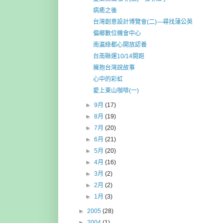
病癒之後
台灣創意設計博覽會(二)—尋找蒲公英
偏鄉數位機會中心
南瀛綠都心開放認養
台南縣運10/14開跑
擁抱台灣說故事
心中的彩虹
愛上東山咖啡(一)
►
9月
(17)
►
8月
(19)
►
7月
(20)
►
6月
(21)
►
5月
(20)
►
4月
(16)
►
3月
(2)
►
2月
(2)
►
1月
(3)
►
2005
(28)
►
2004
(1)