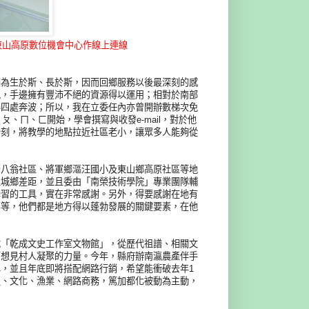
東山高原數位機會中心作線上連線
因為生於斯、長於斯，因而回鄉服務以後最深刻的感
地，手邊擁有豐沛不絕的資源得以運用；相對於南部
得四處奔波；所以，我在立委任內亦曾開辦數梯次免
ㄆ、ㄇ、ㄈ開始，學會撰寫與收發e-mail，對於他
一刻，將教學的地點拉近社區老小，讓眾多人能夠從
營八翁社區、將軍鄉漚汪國小及東山鄉高原社區等地
位城鄉差距，並且委由「南榮技術學院」專業團隊輔
學習的工具，實在非常感謝。另外，得要感謝在地有
事等，他們都是地方得以蓬勃發展的關鍵要素，在他
。
成「乾成文史工作室文物館」，從歷代祖譜、相關文
可想見村人凝聚的力量。今年，縣府辦南瀛農產伴手
，並且年底即將搭配網路行銷，希望能衝破去年1
史、文化、漁業、網路商務，篤加都化被動為主動，