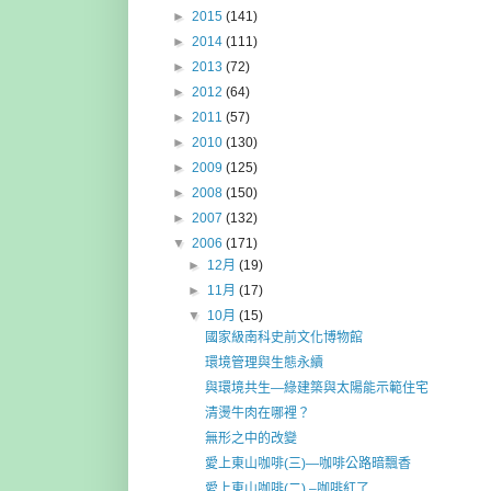
►
2015
(141)
►
2014
(111)
►
2013
(72)
►
2012
(64)
►
2011
(57)
►
2010
(130)
►
2009
(125)
►
2008
(150)
►
2007
(132)
▼
2006
(171)
►
12月
(19)
►
11月
(17)
▼
10月
(15)
國家級南科史前文化博物館
環境管理與生態永續
與環境共生—綠建築與太陽能示範住宅
清燙牛肉在哪裡？
無形之中的改變
愛上東山咖啡(三)—咖啡公路暗飄香
愛上東山咖啡(二) –咖啡紅了