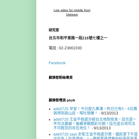
Live video for mobile from
Ustream
研究室
台北市和平東路一段216號七樓之一
電話 : 02-23661030
Facebook
蘇煥智粉絲專頁
蘇煥智噗浪 plurk
ade0720 早安！今日遊九寨溝。昨日已有5、6位團
員得到高山症，嘔吐頭暈！
- 9/13/2013
ade0720 王金平假處分經台北地院核准，這也是一
件司法震撼。後續爭戰精彩可期！這也是台灣司法
不可輕忽的存在地位！
- 9/13/2013
ade0720 says 針對王金平假處分案，國民黨下午提
出抗告！抗告理由：1、撤銷黨員資格的紛爭是政黨