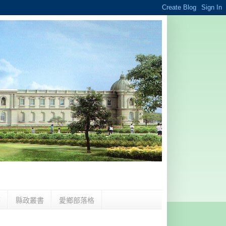
夢
縣政叢書
愛鄉部落格