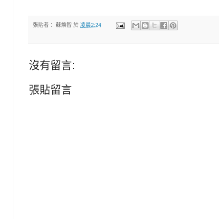
張貼者：
蘇煥智
於
凌晨2:24
沒有留言:
張貼留言