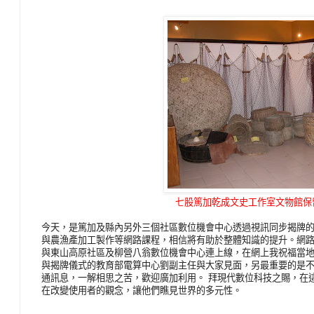
七股篤加乾成文史工作室文物館保
今天，是篤加及縣內另外三個社區數位機會中心透過視訊同步揭牌
與農漁產加工製作等網路課程，相信將有助於整體知識的提升。網
與東山高原社區及柳營八翁數位機會中心連上線，在網上我祝福當
與揭牌儀式的教育部電算中心劉副主任與大家見面，另最重要的是
通訊息，一解相思之苦，歡迎廣加利用。 拜現代數位科技之賜，在
在改變使用者的觀念，讓他們瞧見世界的多元性。