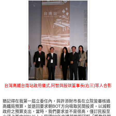
台灣高鐵台南站啟用儀式,阿智與殷琪董事長(右三)等人合影
猶記得在我第一屆立委任內，與許添財市長在立院皆審核過
高鐵局預算，並退回要求朝BOT方向吸取民間投資，以減輕
政府之預算支出，當時，我們要求並不是很高，僅訂民股至