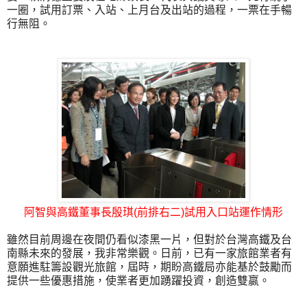
一圈，試用訂票、入站、上月台及出站的過程，一票在手暢
行無阻。
阿智與高鐵董事長殷琪(前排右二)試用入口站運作情形
雖然目前周邊在夜間仍看似漆黑一片，但對於台灣高鐵及台
南縣未來的發展，我非常樂觀。日前，已有一家旅館業者有
意願進駐籌設觀光旅館，屆時，期盼高鐵局亦能基於鼓勵而
提供一些優惠措施，使業者更加踴躍投資，創造雙嬴。