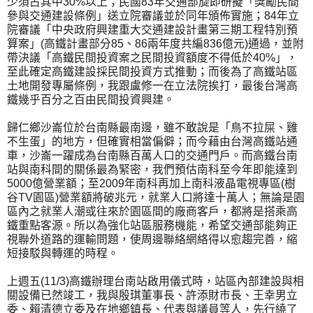
少須占其中30%以上；民國83年交通部旋即研擬「獎勵民間
參與交通建設條例」送立院審議並於同年頒佈實施；84年立
院審議「中央政府興建重大交通建設計畫第三期工程特別預
算案」(高鐵計畫部分85、86兩年度共編836億元)通過，並附
帶決議「高鐵民間投資案之民間投資額度不得低於40%」，
至此確定高鐵建設採民間投資方式推動；而後為了高鐵站區
土地開發專屬條例，我跟盧修一在立法院挨打，最後台灣高
鐵幾乎百分之百由民間投資興建。
歸仁鄉沙崙位於台南縣最南邊，雖不敢說是「鳥不拉屎、雞
不生蛋」的地方，但確實相當偏僻；而今藉由台灣高鐵站通
車，沙崙一躍成為台南縣百萬人口的交通門戶。而高鐵台南
站與南科間的關係最為緊密，我們預估南科至今年即能達到
5000億營業額；至2009年南科再加上南科液晶電視專區(樹
谷TV園區)營業額將破兆元，就業人口將達十萬人；無論是園
區內之就業人潮或往來於園區間的廠商客戶，都將是搭乘高
鐵重點客源。所以為強化站區服務機能，希望交通部能夠正
視聯外道路的運輸問題，使周邊聯絡網絡得以愈趨完善，縮
短接駁與轉運的時程。
上週五(11/3)高鐵辦理台南站啟用儀式時，站區內部建設與相
關設備已然竣工，我與殷琪董事長、許添財市長、王幸男立
委、賴清德立委及在地鄉鎮長、代表與議員等人，先行繞了