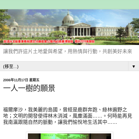
讓我們許這片土地愛與希望，用熱情與行動，共創美好未來
▼
2006年11月17日 星期五
一人一樹的願景
福爾摩沙，我美麗的島國，曾經是鹿群奔跑、綠林遍野之
地；文明的開發使得林木消減，風塵滿面……。何時能再見
我南瀛跟隨自然的脈動，讓我們愉悅地生活其中……