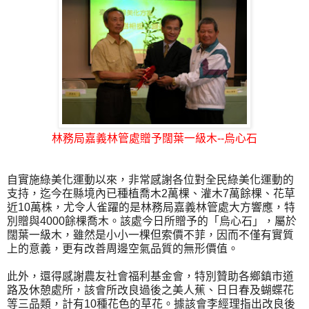
林務局嘉義林管處贈予闊葉一級木--烏心石
自實施綠美化運動以來，非常感謝各位對全民綠美化運動的
支持，迄今在縣境內已種植喬木2萬棵、灌木7萬餘棵、花草
近10萬株，尤令人雀躍的是林務局嘉義林管處大方響應，特
別贈與4000餘棵喬木。該處今日所贈予的「烏心石」，屬於
闊葉一級木，雖然是小小一棵但索價不菲，因而不僅有實質
上的意義，更有改善周邊空氣品質的無形價值。
此外，還得感謝農友社會福利基金會，特別贊助各鄉鎮市道
路及休憩處所，該會所改良過後之美人蕉、日日春及蝴蝶花
等三品類，計有10種花色的草花。據該會李經理指出改良後