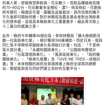
的美人蕉，原植株莖幹較高，花朵數少，而新品種植株低矮
約70~80公分，花朵數量多呈橙紅、濃?、桃及桃紅，花期長
終年開花，極適宜花壇、圍籬及盆植栽培，其所培育的種子
不久後即可開始供應。對於林務局及農友基金會對台灣綠美
化的使命感，並成為本縣綠美化之重要推手，藉此再次致上
十二萬分的感謝之意。
此外，縣府今年輔導46個社區，參與林務局「擴大植樹節活
動—社區綠美化案」，總計獲得368萬補助。而近日來，我與
同仁馬不停蹄地草擬綠美化各項執行計畫，包括：「千里林
蔭大道計畫」、「永續校園綠美化」、「公園綠地爆增計
畫」、「社區環境綠美化」、「風景區綠美化」、「政府機
關綠美化」、「綠美化競賽」及「GIVE ME TREE—送樹計
畫」等，未來相關的政府及資源將連上縣府全球資訊網網
站，期望能與各位同好們建立良好的互動平台。