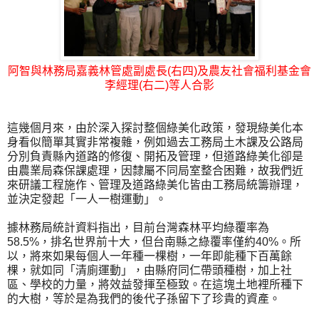
阿智與林務局嘉義林管處副處長(右四)及農友社會福利基金會
李經理(右二)等人合影
這幾個月來，由於深入探討整個綠美化政策，發現綠美化本
身看似簡單其實非常複雜，例如過去工務局土木課及公路局
分別負責縣內道路的修復、開拓及管理，但道路綠美化卻是
由農業局森保課處理，因隸屬不同局室整合困難，故我們近
來研議工程施作、管理及道路綠美化皆由工務局統籌辦理，
並決定發起「一人一樹運動」。
據林務局統計資料指出，目前台灣森林平均綠覆率為
58.5%，排名世界前十大，但台南縣之綠覆率僅約40%。所
以，將來如果每個人一年種一棵樹，一年即能種下百萬餘
棵，就如同「清廁運動」，由縣府同仁帶頭種樹，加上社
區、學校的力量，將效益發揮至極致。在這塊土地裡所種下
的大樹，等於是為我們的後代子孫留下了珍貴的資產。