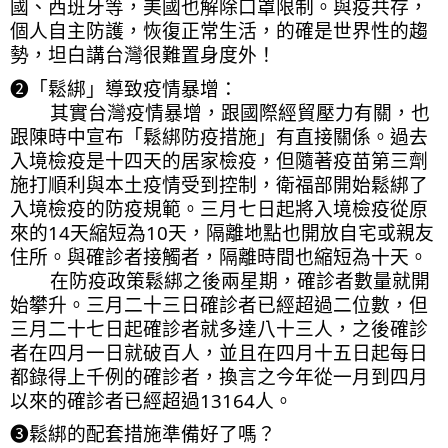
國、西班牙等，美國也解除口罩限制。與疫共存，
個人自主防護，恢復正常生活，的確是世界性的趨
勢，坦白講台灣很難置身度外！
❷「鬆綁」導致疫情暴增：
        其實台灣疫情暴增，跟國際經貿壓力有關，也
跟陳時中宣布「鬆綁防疫措施」有直接關係。過去
入境檢疫是十四天的居家檢疫，但隨著疫苗第三劑
施打順利與本土疫情受到控制，衛福部開始鬆綁了
入境檢疫的防疫規範。三月七日起將入境檢疫從原
來的14天縮短為10天，隔離地點也開放自宅或親友
住所。與確診者接觸者，隔離時間也縮短為十天。
        在防疫政策鬆綁之後兩星期，確診者數量就開
始攀升。三月二十三日確診者已經超過二位數，但
三月二十七日起確診者就多達八十三人，之後確診
者在四月一日就破百人，並且在四月十五日起每日
都錄得上千例的確診者，換言之今年從一月到四月
以來的確診者已經超過13164人。
❸鬆綁的配套措施準備好了嗎？