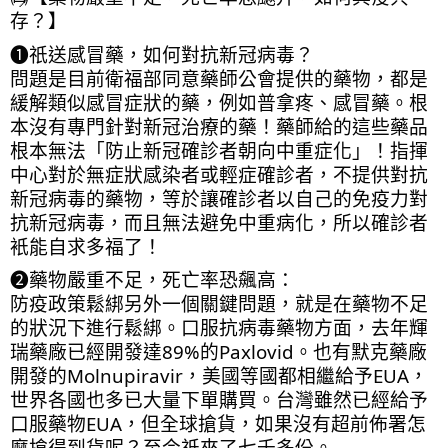
存？】
❶祇送感冒藥，如何對抗新冠病毒？
問題是目前衛福部同意藥師公會提供的藥物，都是
緩解類似感冒症狀的藥，例如普拿疼、感冒藥。根
本沒有專門針對新冠治療的藥！藥師給的這些藥品
根本無法「防止新冠確診者朝向中重症化」！指揮
中心對於無症狀感染者或輕症確診者，不提供對抗
新冠病毒的藥物，等於讓確診者以自己的免疫力對
抗新冠病毒，而且無法避免中重病化，所以確診者
衹能自求多福了！
❷藥物嚴重不足，死亡率恐飆高：
防疫政策鬆綁另外一個關鍵問題，就是在藥物不足
的狀況下進行鬆綁。口服抗病毒藥物方面，去年輝
瑞藥廠已經開發達89%的Paxlovid。也有默克藥廠
開發的Molnupiravir，美國等國都相繼給予EUA，
世界各國也多已大量下單購買。台灣雖然已經給予
口服藥物EUA，但全球搶貨，如果沒有超前佈署怎
麼搶得到貨呢？至今祇來了七千多份。