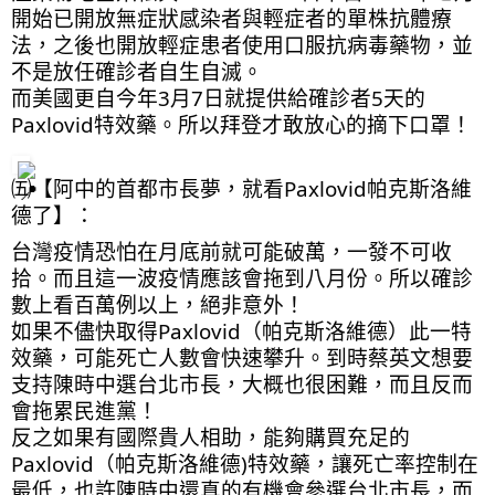
開始已開放無症狀感染者與輕症者的單株抗體療
法，之後也開放輕症患者使用口服抗病毒藥物，並
不是放任確診者自生自滅。
而美國更自今年3月7日就提供給確診者5天的
Paxlovid特效藥。所以拜登才敢放心的摘下口罩！
㈤【阿中的首都市長夢，就看Paxlovid帕克斯洛維
德了】：
台灣疫情恐怕在月底前就可能破萬，一發不可收
拾。而且這一波疫情應該會拖到八月份。所以確診
數上看百萬例以上，絕非意外！
如果不儘快取得Paxlovid（帕克斯洛維德）此一特
效藥，可能死亡人數會快速攀升。到時蔡英文想要
支持陳時中選台北市長，大概也很困難，而且反而
會拖累民進黨！
反之如果有國際貴人相助，能夠購買充足的
Paxlovid（帕克斯洛維德)特效藥，讓死亡率控制在
最低，也許陳時中還真的有機會參選台北市長，而