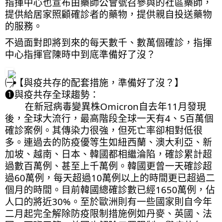
指揮中心也宣布由藥師公會號召參與的社區藥師，
提供給居家照顧確診者的藥物，提供親自投送藥物
的服務。
不過面對即將到來的每天數千、數萬個確診，指揮
中心指揮官陳時中到底準備好了沒？
㈠【與疫共存的配套措施，準備好了沒？】
❶與疫共存全球趨勢：
        在新冠病毒變異株Omicron自去年11月發現
後，全球大流行，最高階段全球一天有4、5百萬個
確診案例。其傳染力很強，但死亡率卻相對低很
多。連過去的防疫優等生如紐西蘭、澳大利亞、新
加坡、越南、日本、韓國都相繼淪陷，確診累計超
過數百萬例、甚至上千萬例。韓國更曾一天確診超
過60萬例，每天超過10萬例以上的時間更已超過二
個月的時間。目前韓國總確診數已經1650萬例，佔
人口的將近30%。至於歐洲則有一些國家則自今年
二月起完全解除防疫限制措施例如丹麥、英國、法