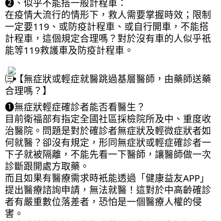
❷、似乎不能搭一般計程車：
在疫情大流行的情形下，救人需要掌握時效；限制
一定要119、或防疫計程車、或自行開車，不能搭
計程車，這個規定合理嗎？對於沒有車的人似乎祇
能等119救護車及防疫計程車。
㈢【無症狀或輕症就醫跳過基層醫師，由藥師送藥
合理嗎？】
❶無症狀輕症確診者能否看醫生？
目前衛福部有指定全國社區採檢院所及中、重度收
治醫院。問題是對於確診者無症狀及輕微症狀者如
何就醫？卻沒有規定，形同無症狀或輕症確診者一
下子就被隔離，不能先看一下醫師，讓醫師做一次
診斷跟開處方取藥。
而且如果有醫療需求時衹能透過「健康益友APP」
提出醫療諮詢申請，無法就醫！這對於中高齡確診
者有嚴重數位落差者，恐怕是一個醫療人權的侵
害。