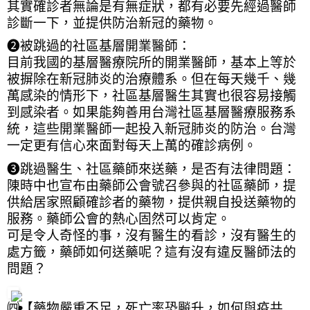
其實確診者無論是有無症狀，都有必要先經過醫師
診斷一下，並提供防治新冠的藥物。
❷被跳過的社區基層開業醫師：
目前我國的基層醫療院所的開業醫師，基本上等於
被摒除在新冠肺炎的治療體系。但在每天幾千、幾
萬感染的情形下，社區基層醫生其實也很容易接觸
到感染者。如果能夠善用台灣社區基層醫療服務系
統，這些開業醫師一起投入新冠肺炎的防治。台灣
一定更有信心來面對每天上萬的確診病例。
❸跳過醫生、社區藥師來送藥，是否有法律問題：
陳時中也宣布由藥師公會號召參與的社區藥師，提
供給居家照顧確診者的藥物，提供親自投送藥物的
服務。藥師公會的熱心固然可以肯定。
可是令人奇怪的事，沒有醫生的看診，沒有醫生的
處方籤，藥師如何送藥呢？這有沒有違反醫師法的
問題？
㈣【藥物嚴重不足，死亡率恐飈升，如何與疫共