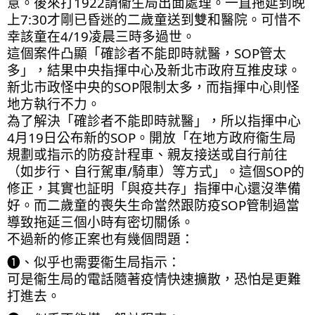
意。後來打1922請衞生局出面處理。一直拖延到晚
上7:30才剛已昏迷的二歲童送到雙和醫院。可惜不
幸該童在4/19凌晨三時多過世。
這個案件凸顯「確診者不能即時就醫，SOP管太
多」，結果中央指揮中心及新北市政府互推皮球。
新北市政怪中央的SOP限制太多，而指揮中心則怪
地方執行不力。
為了解決「確診者不能即時就醫」，所以指揮中心
4月19日公布新的SOP。開放「在地方政府衞生局
規劃或指示的防疫計程車、親友接送或自行前往
（如步行、自行駕車/騎車）等方式」。這個SOP的
修正，其實也証明「與疫共存」指揮中心還沒準備
好。而二歲童的喪失生命當然跟防疫SOP管制過當
導致拖延三個小時有密切關係。
不過新的修正案也有幾個問題：
❶、似乎也需要衞生局指示：
可是衞生局的電話隨著疫情快速擴散，恐怕是更難
打進去。