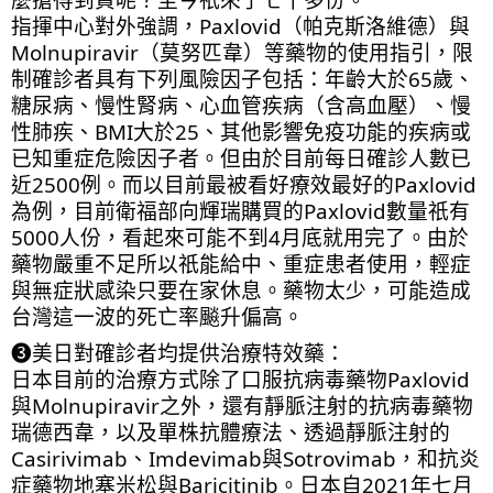
指揮中心對外強調，Paxlovid（帕克斯洛維德）與
Molnupiravir（莫努匹韋）等藥物的使用指引，限
制確診者具有下列風險因子包括：年齡大於65歲、
糖尿病、慢性腎病、心血管疾病（含高血壓）、慢
性肺疾、BMI大於25、其他影響免疫功能的疾病或
已知重症危險因子者。但由於目前每日確診人數已
近2500例。而以目前最被看好療效最好的Paxlovid
為例，目前衛福部向輝瑞購買的Paxlovid數量祇有
5000人份，看起來可能不到4月底就用完了。由於
藥物嚴重不足所以祇能給中、重症患者使用，輕症
與無症狀感染只要在家休息。藥物太少，可能造成
台灣這一波的死亡率飈升偏高。
❸美日對確診者均提供治療特效藥：
日本目前的治療方式除了口服抗病毒藥物Paxlovid
與Molnupiravir之外，還有靜脈注射的抗病毒藥物
瑞德西韋，以及單株抗體療法、透過靜脈注射的
Casirivimab、Imdevimab與Sotrovimab，和抗炎
症藥物地塞米松與Baricitinib。日本自2021年七月