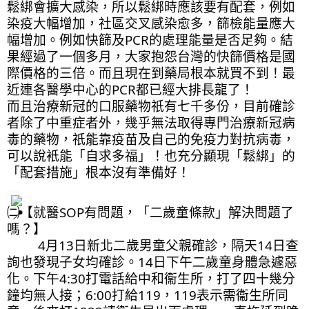
鬆綁會擴大感染，所以鬆綁時應該要有配套，例如
染疫大幅增加，社區交叉感染愈多，篩檢能量應大
幅增加。例如快篩及PCR的處理能量是否足夠。結
果經過了一個多月，大家抱怨台灣的快篩價格是國
際價格的三倍。而且現在到藥局根本就買不到！最
近連各醫學中心的PCR都已經大排長龍了！
而且治療新冠的口服藥物祇有七千多份，目前確診
者除了中重症者外，幾乎無法取得專門治療新冠病
毒的藥物，祇能靠疫苗及自己的免疫力對抗病毒，
可以說衹能「自求多福」！也充分顯現「鬆綁」的
「配套措施」根本沒有準備好！
㈡【就醫SOP有問題，「二歲童條款」解決問題了
嗎？】
         4月13日新北二歲男童父親確診，隔天14日查
詢也發現子女均確診。14日下午二歲童身體急遽惡
化。下午4:30打電話給中和衞生所，打了四十幾分
鐘均無人接；6:00打給119，119表示需衞生所同