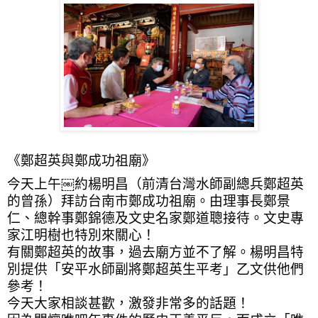
《鄭超英與鄭成功祖廟》
今天上午￼約楊明昌（前清台灣水師副總兵鄭超英
的曾孫）拜訪台南市鄭成功祖廟。由理事長鄭景
仁、總幹事鄭錦德及文史名家鄭道聰接待。文史專
家江明樹也特別來關心！
有關鄭超英的故事，過去廟方並不了解。楊明昌特
別提供「安平水師副將鄭超英生平考」乙文供他們
參考！
今天大家相談甚歡，激發非常多的話題！