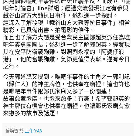
因為關懷噍吧年事件的歷史正義平反，而成立「噍
吧年討論會」line群組；經過交流發現江定有參與
鐵谷山宮方大戇抗日事件，遂想進一步探討。
經深入了解發現「鐵谷山方大戇等抗日事件」相當
精彩，已具備出書、拍電影的條件。
而且也了解方大戇是受台灣民主國鄭超英派任為噍
吧年義勇團團長；遂想進一步了解鄭超英。經發現
其在安平防衞戰殉難，對照劉永福的「阿婆仔浪
港」，他的奮戰殉難，氣節更值得表彰。遂有今日
之行。
今天鄭道聰又提到，噍吧年事件的主角之一鄭利記
（歸仁人）的神主牌位，也供奉在廟裡！這也許也
是噍吧年事件跟鄭氏家廟又多了一份關連！
故事愈牽愈廣，也愈來愈多！有趣！希望鄭超英的
神主牌位有機會也供奉在廟裡，也讓鄭氏家廟有愈
來愈多的故事及話題！
蘇煥智
於
上午9:48