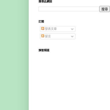
搜尋此網誌
訂閱
發表文章
留言
煥智頻道