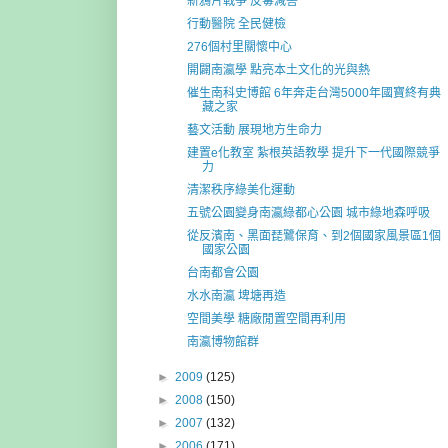
新鴉片戰爭 反毒減害
行動醫院 全民健檢
276個村里關懷中心
開闢南瀛學 點亮本土文化的光與熱
催生南科史博館 6年奔走台灣5000年國寶終有典
藏之家
藝文活動 展現地方生命力
建置e化教室 紮根英語教學 提升下一代國際競爭
力
清潔秩序綠美化運動
五號公園變身南瀛綠都心公園 城市綠地森呼吸
從反濱南、黑面琵鷺保育、到2個國家風景區1個
國家公園
台南都會公園
水水南瀛 埤塘再造
空間美學 糖廠閒置空間再利用
南瀛博物館群
►
2009
(125)
►
2008
(150)
►
2007
(132)
►
2006
(171)