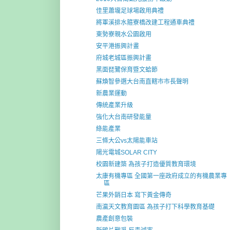
佳里蕭壠足球場啟用典禮
將軍溪排水箍寮橋改建工程通車典禮
東勢寮親水公園啟用
安平港振興計畫
府城老城區振興計畫
黑面琵鷺保育暨文蛤節
蘇煥智參選大台南直轄市市長聲明
新農業運動
傳統產業升級
強化大台南研發能量
綠能產業
三條大公vs太陽能車站
陽光電城SOLAR CITY
校園新建築 為孩子打造優質教育環境
太康有機專區 全國第一座政府成立的有機農業專
區
芒果外銷日本 寫下黃金傳奇
南瀛天文教育園區 為孩子打下科學教育基礎
農產創意包裝