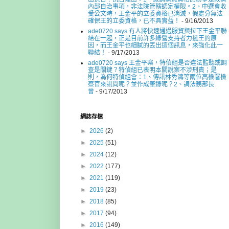
內部自治事項，非法院管轄認定權限。2、中選會收
受公文時，王金平的立委資格已消滅，假處分無法
確保王的立委資格，已不具實益！
- 9/16/2013
ade0720 says 有人將快速通過服貿與拉下王金平聯
結在一起，正是目前許多綠營支持者力挺王的原
因，而王金平也細膩的丟出這個訊息，來強化此一
聯結！
- 9/17/2013
ade0720 says 王金平案，特偵組是否違法監聽或調
查是關鍵？特偵組已表明本關說案不涉刑責；是
則，為何特偵組會：1、傳訊林秀濤等兩位高檢署檢
察官來訊問呢？並作成筆錄呢？2、調法務部長
曾
- 9/17/2013
網誌存檔
►
2026
(2)
►
2025
(51)
►
2024
(12)
►
2022
(177)
►
2021
(119)
►
2019
(23)
►
2018
(85)
►
2017
(94)
►
2016
(149)