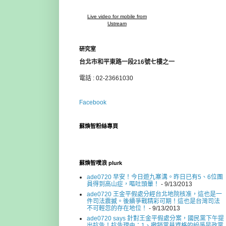
Live video for mobile from
Ustream
研究室
台北市和平東路一段216號七樓之一
電話 : 02-23661030
Facebook
蘇煥智粉絲專頁
蘇煥智噗浪 plurk
ade0720 早安！今日遊九寨溝。昨日已有5、6位團
員得到高山症，嘔吐頭暈！
- 9/13/2013
ade0720 王金平假處分經台北地院核准，這也是一
件司法震撼。後續爭戰精彩可期！這也是台灣司法
不可輕忽的存在地位！
- 9/13/2013
ade0720 says 針對王金平假處分案，國民黨下午提
出抗告！抗告理由：1、撤銷黨員資格的紛爭是政黨