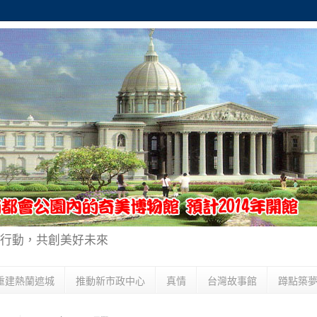
行動，共創美好未來
重建熱蘭遮城
推動新市政中心
真情
台灣故事館
蹲點築