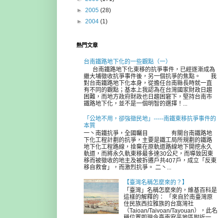
►
2005
(28)
►
2004
(1)
熱門文章
台南鐵路地下化的一些觀點（一）
台南鐵路地下化東移的抗爭事件，已經逐漸成為
繼大埔徵收抗爭事件後，另一個抗爭的焦點。 我
對台南鐵路地下化本身，從擔任台南縣長時就一直
有不同的觀點；基本上我認為在台灣國家財政日趨
困難，而地方政府財政也日趨困窘下，堅持台南市
鐵路地下化，並不是一個明智的選擇！...
「公地不用，卻強徵民地」-----南鐵東移抗爭事件的
本質
一丶南鐵抗爭，全國矚目 有關台南鐵路地
下化工程計劃的抗爭，主要是鐵工局所規劃的鐵路
地下化工程路線，捨棄在原軌道路線地下開挖永久
軌道，而將永久軌東移最多達30公尺，而導致因東
移而被徵收的地主及被拆遷戶共407戶，成立「反東
移自救會」，而激烈抗爭。 二丶...
【臺灣名稱怎麼來的？】
「臺灣」名稱怎麼來的，維基百科是
這樣的解釋的： 「來自於南臺灣原
住民族西拉雅族的台窩灣社
（Taioan/Taivoan/Tayouan），此名
稱位置即現今臺南安平地區附近一