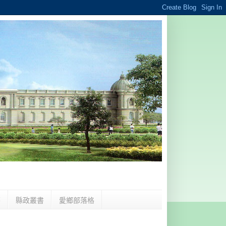
夢
縣政叢書
愛鄉部落格