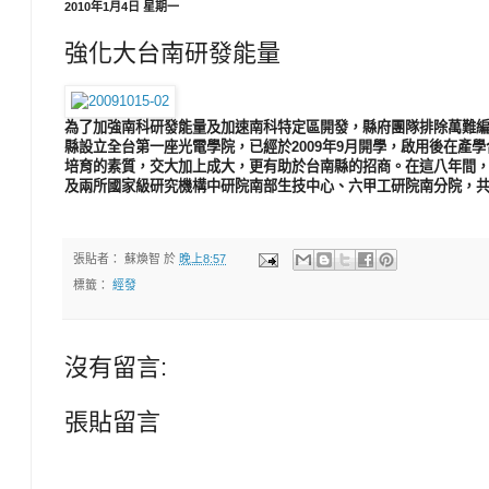
2010年1月4日 星期一
強化大台南研發能量
為了加強南科研發能量及加速南科特定區開發，縣府團隊排除萬難
縣設立全台第一座光電學院，已經於2009年9月開學，啟用後在產
培育的素質，交大加上成大，更有助於台南縣的招商。在這八年間
及兩所國家級研究機構中研院南部生技中心、六甲工研院南分院，
張貼者：
蘇煥智
於
晚上8:57
標籤：
經發
沒有留言:
張貼留言