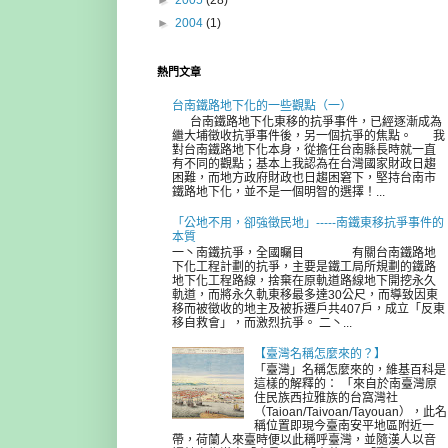
►
2005
(28)
►
2004
(1)
熱門文章
台南鐵路地下化的一些觀點（一）
台南鐵路地下化東移的抗爭事件，已經逐漸成為
繼大埔徵收抗爭事件後，另一個抗爭的焦點。 我
對台南鐵路地下化本身，從擔任台南縣長時就一直
有不同的觀點；基本上我認為在台灣國家財政日趨
困難，而地方政府財政也日趨困窘下，堅持台南市
鐵路地下化，並不是一個明智的選擇！...
「公地不用，卻強徵民地」-----南鐵東移抗爭事件的
本質
一丶南鐵抗爭，全國矚目 有關台南鐵路地
下化工程計劃的抗爭，主要是鐵工局所規劃的鐵路
地下化工程路線，捨棄在原軌道路線地下開挖永久
軌道，而將永久軌東移最多達30公尺，而導致因東
移而被徵收的地主及被拆遷戶共407戶，成立「反東
移自救會」，而激烈抗爭。 二丶...
【臺灣名稱怎麼來的？】
「臺灣」名稱怎麼來的，維基百科是
這樣的解釋的： 「來自於南臺灣原
住民族西拉雅族的台窩灣社
（Taioan/Taivoan/Tayouan），此名
稱位置即現今臺南安平地區附近一
帶，荷蘭人來臺時便以此稱呼臺灣，並隨漢人以音