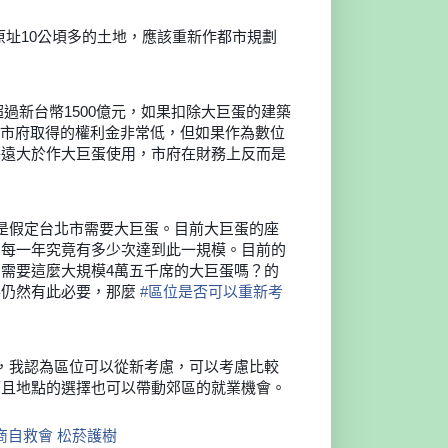
址10公頃多的土地，應該重新作都市規劃
超過新台幣1500億元，如果扣除大巨蛋的建築
市府取得的權利金非常低，但如果作為數位
將遠大於作大巨蛋使用，市府在財務上反而是
是假定台北市需要大巨蛋。目前大巨蛋的座
，每一年究竟有多少次達到此一規模。
目前的
需要這麼大規模4萬五千席的大巨蛋嗎？的
得仍然有此必要，那麼
#
區位是否可以重新考
，我認為區位可以從新考慮，可以考慮比較
而且地點的選擇也可以帶動郊區的就業機會。
商自救會
松菸護樹