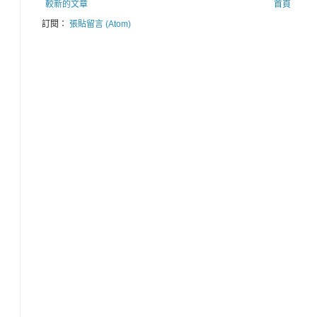
較新的文章
首頁
訂閱：
張貼留言 (Atom)