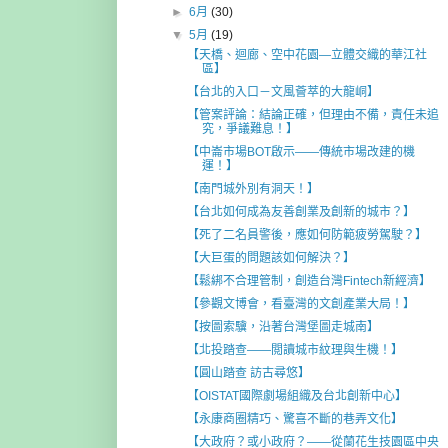
►
6月
(30)
▼
5月
(19)
【天橋、迴廊、空中花園—立體交織的華江社
區】
【台北的入口－文風薈萃的大龍峒】
【管案評論：結論正確，但理由不備，責任未追
究，爭議難息！】
【中崙市場BOT啟示——傳統市場改建的機
運！】
【南門城外別有洞天！】
【台北如何成為友善創業及創新的城市？】
【死了二名員警後，應如何防範疲勞駕駛？】
【大巨蛋的問題該如何解決？】
【鬆綁不合理管制，創造台灣Fintech新經濟】
【參觀文博會，看臺灣的文創產業大局！】
【按圖索驥，沿著台灣堡圖走城南】
【北投踏查——閲讀城市紋理與生機！】
【圓山踏查 訪古尋悠】
【OISTAT國際劇場組織及台北創新中心】
【永康商圈精巧、驚喜不斷的巷弄文化】
【大政府？或小政府？——從蘭花生技園區中央