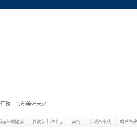
行動，共創美好未來
重建熱蘭遮城
推動新市政中心
真情
台灣故事館
蹲點築