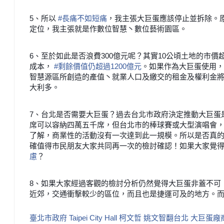
5、所以
#
長痛不如短痛
，我主張大巨蛋應該停止並拆除。原
定位，我主張就是作數位智慧丶數位藝術園區。
6、至於如此是否浪費300億元呢？
其實10公頃土地的市價
成本，
#
剩餘價值仍超過1200億元
。如果作為大巨蛋使用，
智慧源區所創造的產值丶就業人口及繳交的租金及權利金
大利多。
7、台北是否需要大巨蛋？
過去台北市政府決定推動大巨蛋
席可以容納四萬五千席，但台北市的棒球賽或大型演唱會
了解，商業性的活動沒有一次達到此一規模。所以是否真的
確值得市民朋友大家共同再一次的檢討確認！
如果大家覺
慮
？
8、
如果大家經過客觀的檢討分析仍然覺得大巨蛋非蓋不可
近郊，交通衝擊較少的區位，而且也是捷運可及的地方。
臺北市政府 Taipei City Hall
柯文哲
姚文智翻台北
大巨蛋廠