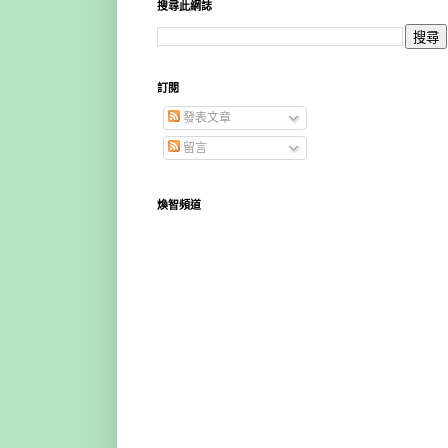
搜尋此網誌
訂閱
發表文章
留言
煥智頻道