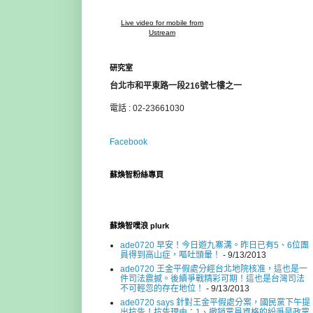
Live video for mobile from
Ustream
研究室
台北市和平東路一段216號七樓之一
電話 : 02-23661030
Facebook
蘇煥智粉絲專頁
蘇煥智噗浪 plurk
ade0720 早安！今日遊九寨溝。昨日已有5、6位團
員得到高山症，嘔吐頭暈！
- 9/13/2013
ade0720 王金平假處分經台北地院核准，這也是一
件司法震撼。後續爭戰精彩可期！這也是台灣司法
不可輕忽的存在地位！
- 9/13/2013
ade0720 says 針對王金平假處分案，國民黨下午提
出抗告！抗告理由：1、撤銷黨員資格的紛爭是政黨