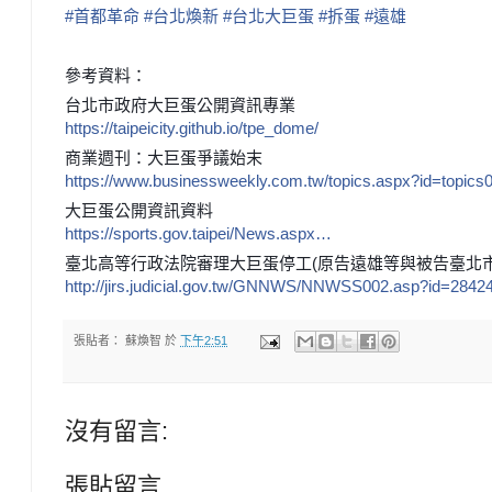
#
首都革命
#
台北煥新
#
台北大巨蛋
#
拆蛋
#
遠雄
參考資料：
台北市政府大巨蛋公開資訊專業
https://taipeicity.github.io/tpe_dome/
商業週刊：大巨蛋爭議始末
https://www.businessweekly.com.tw/topics.aspx?id=topics
大巨蛋公開資訊資料
https://sports.gov.taipei/News.aspx…
臺北高等行政法院審理大巨蛋停工(原告遠雄等與被告臺北
http://jirs.judicial.gov.tw/GNNWS/NNWSS002.asp?id=2842
張貼者：
蘇煥智
於
下午2:51
沒有留言:
張貼留言