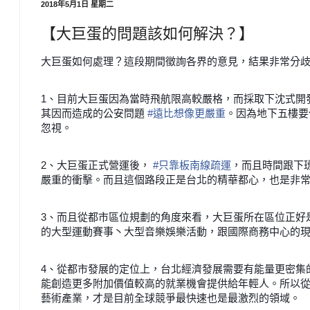
2018年5月1日 星期二
【大巨蛋的問題該如何解決？】
大巨蛋如何處理？這段期間徵詢各界的意見，結果非常分
1、目前大巨蛋因為當時飛航限高較嚴格，而採取下沈式開
其因而造成的公安問題
#
遠比想像更嚴重
。因為地下五樓要
忽視。
2、大巨蛋正式營運後，
#
只靠板南線疏運
，而且時間跟下
嚴重的衝擊。而且這個路段正是台北的精華都心，也是非
3、而且從都市區位規劃的角度來看，大巨蛋所在區位正好
的大型運動賽事丶大型音樂娛樂活動，跟國際商務中心的
4、從都市發展的定位上，台北經濟發展需要有能量更密集
能創造更多附加價值較高的就業機會提供給年輕人。所以
藝術產業，才是目前全球競爭最快速也是最激烈的領域。