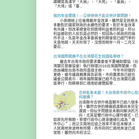
譯轉寫為漢字「大員」、「大苑」、「臺員」、
「大灣」或「臺...
我的年金遭遇！---公保勞保不能合併計算問題！
小英總統上任後推動年金改革，雖然是全民絶大
多數對於國家財政的永續性的要求，對於年金改革
有共識。但改革總會砍到既得利益者的利益，所以
利益被砍的人反抗是必然的。但因為小英政府的操
作手法，先是年金改革委員會的開會就已經鬥爭的
天昏地暗，天天吵架了，沒想到明年一月丶二月又
要召...
台灣國際蘭展不在台灣蘭花生技園區舉辦？
繼去年台南市政府要求農委會不要補助蘭協（台
灣蘭花發展協會）執行辦理2016台灣國際蘭展，而
改由補助台南市政府直接主辦。 今年市府做的
更絶，據市議員賴惠員告訴我，市府農業局已經在
議會公開表示：明年國際蘭展已經不在台灣蘭花園
區舉行，而將移到仁德南紡展覽館舉...
合併亂象未歇！大台南新市政中心如
何建構？
台南縣市合併升格直轄市已逾八個多
月，雖然合併的陣痛過渡期尚未完全
渡過，但似乎問題並未朝向解決的方
向，尤其是雙行政中心運作模式，已
如原先所預期，新營行政中心逐漸邊緣化成為＂收
件中心＂；而公文兩地往返之效率不彰迄未解決，
人民兩地奔波時有所聞，而市府同仁兩地奔波已成
常態！雖然向市府洽公...