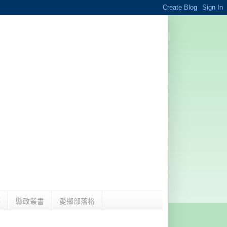
夢
縣政叢書
愛鄉部落格