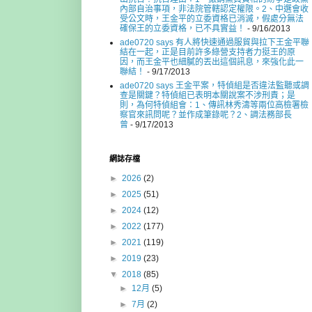
內部自治事項，非法院管轄認定權限。2、中選會收
受公文時，王金平的立委資格已消滅，假處分無法
確保王的立委資格，已不具實益！
- 9/16/2013
ade0720 says 有人將快速通過服貿與拉下王金平聯
結在一起，正是目前許多綠營支持者力挺王的原
因，而王金平也細膩的丟出這個訊息，來強化此一
聯結！
- 9/17/2013
ade0720 says 王金平案，特偵組是否違法監聽或調
查是關鍵？特偵組已表明本關說案不涉刑責；是
則，為何特偵組會：1、傳訊林秀濤等兩位高檢署檢
察官來訊問呢？並作成筆錄呢？2、調法務部長
曾
- 9/17/2013
網誌存檔
►
2026
(2)
►
2025
(51)
►
2024
(12)
►
2022
(177)
►
2021
(119)
►
2019
(23)
▼
2018
(85)
►
12月
(5)
►
7月
(2)