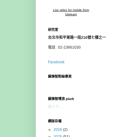
Live video for mobile from
Ustream
研究室
台北市和平東路一段216號七樓之一
電話 : 02-23661030
Facebook
蘇煥智粉絲專頁
蘇煥智噗浪 plurk
載入中…
網誌存檔
►
2026
(2)
►
2025
(51)