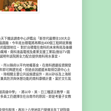
及天下雜誌調查中心評鑑出「新世代最嚮往100大企
晶圓廠，今年底台積電將再釋出400個工程師就業機
的龍頭地位。 對於台積電在南科的未來佈局及後續
萬噸，南科液晶電視及產業支援工業區(樹谷TV園
承諾明年該院將全力配合提供南科用水事宜。
劑，所以縣府以平均地權基金，在南科週邊投資開發
半年即可興建完成，但過去因遲遲未取得亞蔬中心土
果，除相關主要公共設施建設外，尚以矽谷及上海新
，兼具防洪與休憩功能的南科康橋計畫，富於文化氣
驗高級中學」，將以中、英、日三種語言教學，屆
許多員工仍選擇住在台南市的原因，即是考量子女教
次發包程序，再加上六甲地區已營運半年工研院南