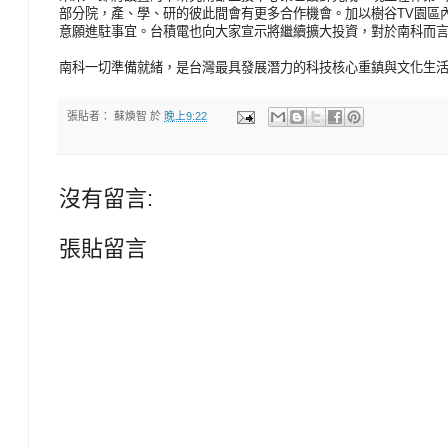
部分院，產、學、研的彼此間會有更多合作機會。加以樹谷TV園區
意願進駐事宜。台積電也向大家宣示將繼續擴大投資，對於南科而
南科一切準備就緒，是台灣最具發展潛力的科技核心重鎮與文化生活
張貼者：
蘇煥智
於
晚上9:22
沒有留言:
張貼留言