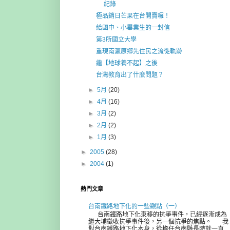
紀錄
極品銷日芒果在台開賣囉！
給國中、小畢業生的一封信
第3所國立大學
重現南瀛原鄉先住民之流徙軌跡
繼【地球養不起】之後
台灣教育出了什麼問題？
►
5月
(20)
►
4月
(16)
►
3月
(2)
►
2月
(2)
►
1月
(3)
►
2005
(28)
►
2004
(1)
熱門文章
台南鐵路地下化的一些觀點（一）
台南鐵路地下化東移的抗爭事件，已經逐漸成為
繼大埔徵收抗爭事件後，另一個抗爭的焦點。 我
對台南鐵路地下化本身，從擔任台南縣長時就一直