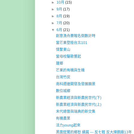
►
10月
(15)
►
9月
(17)
►
8月
(19)
►
7月
(20)
▼
6月
(21)
創意漁舟賽報名倒數計時
當芒果登陸台北101
情繫東山
當母校驪歌響起
蓮鄉
芒果的有機與生機
台灣竹炭
南科週邊開發及發展願景
數位城鄉
新農業經濟與新農民世代(下)
新農業經濟與新農民世代(上)
末代總督與瑞典的新交集
有機農業
活力young起來
黑面琵鷺的鄉愁 續篇 --- 反七輕 反大煉鋼廠13年