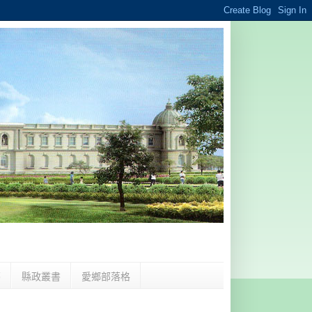
夢
縣政叢書
愛鄉部落格