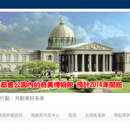
行動，共創美好未來
重建熱蘭遮城
推動新市政中心
真情
台灣故事館
蹲點築