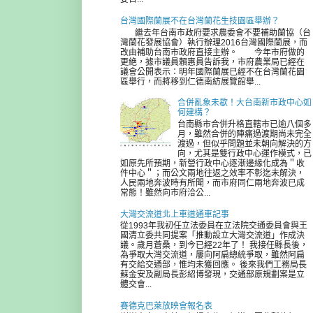
台灣國際蘭展不在台灣蘭花生技園區舉辦？
繼去年台南市政府要求農委會不要補助蘭協（台
灣蘭花發展協會）執行辦理2016台灣國際蘭展，而
改由補助台南市政府直接主辦。 今年市府做的
更絶，據市議員賴惠員告訴我，市府農業局已經在
議會公開表示：明年國際蘭展已經不在台灣蘭花園
區舉行，而將移到仁德南紡展覽館舉...
合併亂象未歇！大台南新市政中心如
何建構？
台南縣市合併升格直轄市已逾八個多
月，雖然合併的陣痛過渡期尚未完全
渡過，但似乎問題並未朝向解決的方
向，尤其是雙行政中心運作模式，已
如原先所預期，新營行政中心逐漸邊緣化成為＂收
件中心＂；而公文兩地往返之效率不彰迄未解決，
人民兩地奔波時有所聞，而市府同仁兩地奔波已成
常態！雖然向市府洽公...
大灣交流道北上車道通車記事
從1993年我初任立法委員在立法院交通委員會與王
國清立委共同提案「推動設立大灣交流道」作成決
議。歲月蒼桑，到今已經22年了！ 我接任縣長後，
為爭取大灣交流道，屢向阿扁總統爭取，雖然阿扁
有交給交通部，惟均未獲回應。 後來我們工務局長
蘇金安及副局長彭紹博發現，交通部原規劃案是立
體交會...
賽德克巴萊放映會報名表