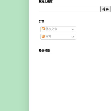
搜尋此網誌
訂閱
發表文章
留言
煥智頻道