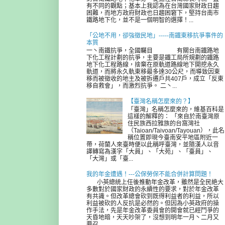
有不同的觀點；基本上我認為在台灣國家財政日趨
困難，而地方政府財政也日趨困窘下，堅持台南市
鐵路地下化，並不是一個明智的選擇！...
「公地不用，卻強徵民地」-----南鐵東移抗爭事件的
本質
一丶南鐵抗爭，全國矚目 有關台南鐵路地
下化工程計劃的抗爭，主要是鐵工局所規劃的鐵路
地下化工程路線，捨棄在原軌道路線地下開挖永久
軌道，而將永久軌東移最多達30公尺，而導致因東
移而被徵收的地主及被拆遷戶共407戶，成立「反東
移自救會」，而激烈抗爭。 二丶...
【臺灣名稱怎麼來的？】
「臺灣」名稱怎麼來的，維基百科是
這樣的解釋的： 「來自於南臺灣原
住民族西拉雅族的台窩灣社
（Taioan/Taivoan/Tayouan），此名
稱位置即現今臺南安平地區附近一
帶，荷蘭人來臺時便以此稱呼臺灣，並隨漢人以音
譯轉寫為漢字「大員」、「大苑」、「臺員」、
「大灣」或「臺...
我的年金遭遇！---公保勞保不能合併計算問題！
小英總統上任後推動年金改革，雖然是全民絶大
多數對於國家財政的永續性的要求，對於年金改革
有共識。但改革總會砍到既得利益者的利益，所以
利益被砍的人反抗是必然的。但因為小英政府的操
作手法，先是年金改革委員會的開會就已經鬥爭的
天昏地暗，天天吵架了，沒想到明年一月丶二月又
要召...