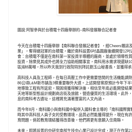
圖說:阿智參與於台積電十四廠舉辦的--南科發展聯合記者會
今天在台積電十四廠舉辦【南科聯合發展記者會】，經Cheers雜誌
業」，奪得總冠軍的台積電，繼於南科設置6吋晶圓廠後續開發12吋
會：台積電不僅是在南科第一家投資半導體的廠商，並處於領導性質
投資，除樂見其成外也將全力協助相關事宜，南科用水需求現還缺10
區)缺8萬噸，所以昨天我到行政院特別拜託劉玉山秘書長，並獲得
高科技人員及工程師，在每日高壓工作中更需要悠閒的生活機能調
86公頃L&M新市鎮及3條重要聯外大道。上述開發案原預計今年下
地導致工程有所延宕，現困境獲得解決後，相信至年底必能開發結
天地等新型態設計規劃商店街及旅館，營造優質的生活環境。此外
息的南科考古遺址，這裡將充滿著豐富的人文內涵。
而今年8月，南科國小與南科國中擬併入國科會主導的「南科國際實
時其中高科技人員子女的受教環境，品質必然能獲得提升，現在有
育問題，倘若教育環結獲得改善後，他們將更有意願入住南縣。
未來，即將設置的中研究南部生技中心業已設計完成，現正在作第2