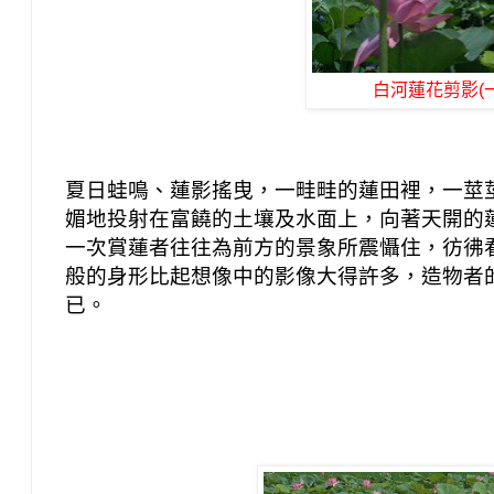
白河蓮花剪影(一
夏日蛙鳴、蓮影搖曳，一畦畦的蓮田裡，一莖
媚地投射在富饒的土壤及水面上，向著天開的
一次賞蓮者往往為前方的景象所震懾住，彷彿
般的身形比起想像中的影像大得許多，造物者
已。