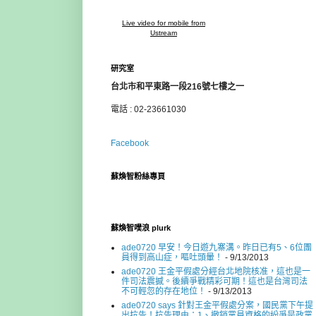
Live video for mobile from
Ustream
研究室
台北市和平東路一段216號七樓之一
電話 : 02-23661030
Facebook
蘇煥智粉絲專頁
蘇煥智噗浪 plurk
ade0720 早安！今日遊九寨溝。昨日已有5、6位團
員得到高山症，嘔吐頭暈！
- 9/13/2013
ade0720 王金平假處分經台北地院核准，這也是一
件司法震撼。後續爭戰精彩可期！這也是台灣司法
不可輕忽的存在地位！
- 9/13/2013
ade0720 says 針對王金平假處分案，國民黨下午提
出抗告！抗告理由：1、撤銷黨員資格的紛爭是政黨