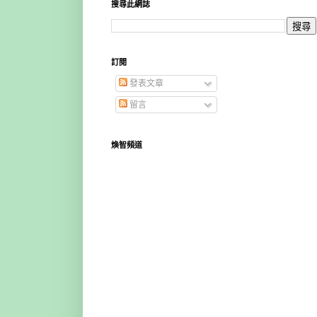
搜尋此網誌
訂閱
發表文章
留言
煥智頻道