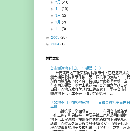
►
5月
(20)
►
4月
(16)
►
3月
(2)
►
2月
(2)
►
1月
(3)
►
2005
(28)
►
2004
(1)
熱門文章
台南鐵路地下化的一些觀點（一）
台南鐵路地下化東移的抗爭事件，已經逐漸成為
繼大埔徵收抗爭事件後，另一個抗爭的焦點。 我
對台南鐵路地下化本身，從擔任台南縣長時就一直
有不同的觀點；基本上我認為在台灣國家財政日趨
困難，而地方政府財政也日趨困窘下，堅持台南市
鐵路地下化，並不是一個明智的選擇！...
「公地不用，卻強徵民地」-----南鐵東移抗爭事件的
本質
一丶南鐵抗爭，全國矚目 有關台南鐵路地
下化工程計劃的抗爭，主要是鐵工局所規劃的鐵路
地下化工程路線，捨棄在原軌道路線地下開挖永久
軌道，而將永久軌東移最多達30公尺，而導致因東
移而被徵收的地主及被拆遷戶共407戶，成立「反東