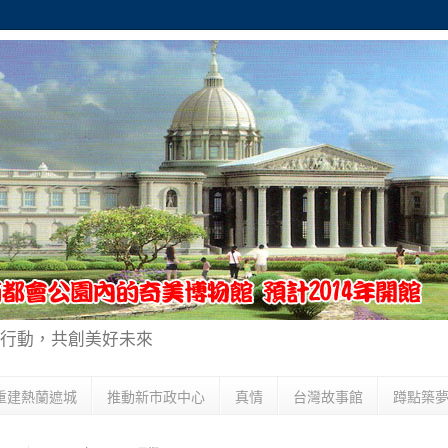
行動，共創美好未來
重建熱蘭遮城
推動新市政中心
真情
台灣故事館
蹲點築