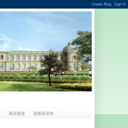
夢
縣政叢書
愛鄉部落格