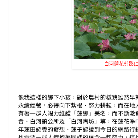
白河蓮花剪影(二
像我這樣的鄉下小孩，對於農村的樣貌雖然早
永續經營，必得向下紮根、努力耕耘，而在地
有著一群人竭力維護「蓮鄉」美名，而不斷激
會、白河鎮公所及「白河陶坊」等，在蓮花季
年蓮田認養的發想、蓮子認證到今日的網路行
也需要一群人懷抱著同樣的信念一起努力，這