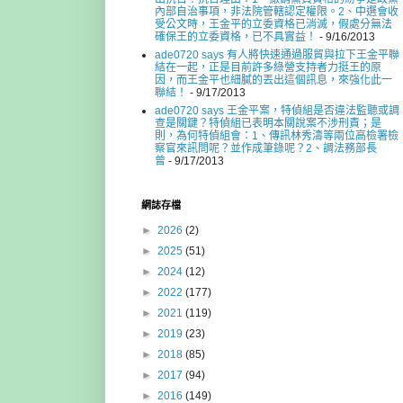
內部自治事項，非法院管轄認定權限。2、中選會收
受公文時，王金平的立委資格已消滅，假處分無法
確保王的立委資格，已不具實益！
- 9/16/2013
ade0720 says 有人將快速通過服貿與拉下王金平聯
結在一起，正是目前許多綠營支持者力挺王的原
因，而王金平也細膩的丟出這個訊息，來強化此一
聯結！
- 9/17/2013
ade0720 says 王金平案，特偵組是否違法監聽或調
查是關鍵？特偵組已表明本關說案不涉刑責；是
則，為何特偵組會：1、傳訊林秀濤等兩位高檢署檢
察官來訊問呢？並作成筆錄呢？2、調法務部長
曾
- 9/17/2013
網誌存檔
►
2026
(2)
►
2025
(51)
►
2024
(12)
►
2022
(177)
►
2021
(119)
►
2019
(23)
►
2018
(85)
►
2017
(94)
►
2016
(149)