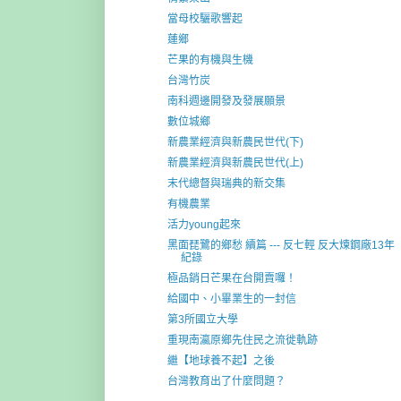
當母校驪歌響起
蓮鄉
芒果的有機與生機
台灣竹炭
南科週邊開發及發展願景
數位城鄉
新農業經濟與新農民世代(下)
新農業經濟與新農民世代(上)
末代總督與瑞典的新交集
有機農業
活力young起來
黑面琵鷺的鄉愁 續篇 --- 反七輕 反大煉鋼廠13年
紀錄
極品銷日芒果在台開賣囉！
給國中、小畢業生的一封信
第3所國立大學
重現南瀛原鄉先住民之流徙軌跡
繼【地球養不起】之後
台灣教育出了什麼問題？