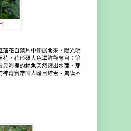
)
莖蓮花自葉片中伸展開來，陽光明
蓮花，花形碩大色澤鮮豔奪目；第
看見海裡的鯨魚突然躍出水面，那
的神奇實常叫人瞠目結舌、驚嘆不