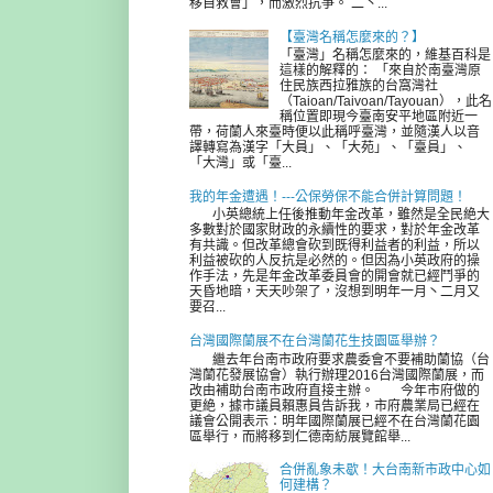
移自救會」，而激烈抗爭。 二丶...
【臺灣名稱怎麼來的？】
「臺灣」名稱怎麼來的，維基百科是
這樣的解釋的： 「來自於南臺灣原
住民族西拉雅族的台窩灣社
（Taioan/Taivoan/Tayouan），此名
稱位置即現今臺南安平地區附近一
帶，荷蘭人來臺時便以此稱呼臺灣，並隨漢人以音
譯轉寫為漢字「大員」、「大苑」、「臺員」、
「大灣」或「臺...
我的年金遭遇！---公保勞保不能合併計算問題！
小英總統上任後推動年金改革，雖然是全民絶大
多數對於國家財政的永續性的要求，對於年金改革
有共識。但改革總會砍到既得利益者的利益，所以
利益被砍的人反抗是必然的。但因為小英政府的操
作手法，先是年金改革委員會的開會就已經鬥爭的
天昏地暗，天天吵架了，沒想到明年一月丶二月又
要召...
台灣國際蘭展不在台灣蘭花生技園區舉辦？
繼去年台南市政府要求農委會不要補助蘭協（台
灣蘭花發展協會）執行辦理2016台灣國際蘭展，而
改由補助台南市政府直接主辦。 今年市府做的
更絶，據市議員賴惠員告訴我，市府農業局已經在
議會公開表示：明年國際蘭展已經不在台灣蘭花園
區舉行，而將移到仁德南紡展覽館舉...
合併亂象未歇！大台南新市政中心如
何建構？