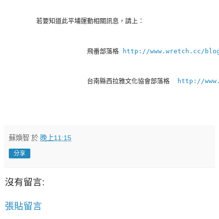
        若要知道此平埔運動相關訊息，請上：
                     飛番部落格 
http://www.wretch.cc/blo
                     台南縣西拉雅文化協會部落格  
http://www
蘇煥智
於
晚上11:15
分享
沒有留言:
張貼留言