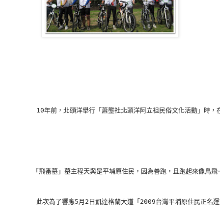
        10年前，北頭洋舉行「蕭壟社北頭洋阿立祖民俗文化活動」
       「飛番墓」墓主程天與是平埔原住民，因為善跑，且跑起來像
        此次為了響應5月2日凱達格蘭大道「2009台灣平埔原住